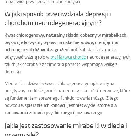
może więc przynieść im realne korzyści.
W jaki sposób przeciwdziała depresji i
chorobom neurodegeneracyjnym?
Kwas chlorogenowy, naturalny składnik obecny w mirabelkach,
wykazuje korzystny wpływ na układ nerwowy, oferując mu
ochronę przed różnymi zagrożeniami.
Substancja ta może
odgrywać ważną rolę w
profilaktyce chorób
neurodegeneracyjnych,
takich jak choroba Alzheimera, a ponadto wspomaga walkę z
depresją.
Mechanizm działania kwasu chlorogenowego opiera się na
pozytywnym oddziaływaniu na neurony – komórki nerwowe, które
są fundamentem sprawnego funkcjonowania mózgu. Z tego
powodu
wspieranie ich kondycji jest niezwykle istotne dla
zachowania zdrowia psychicznego i poznawczego.
Jakie jest zastosowanie mirabelki w diecie i
przemyśle?