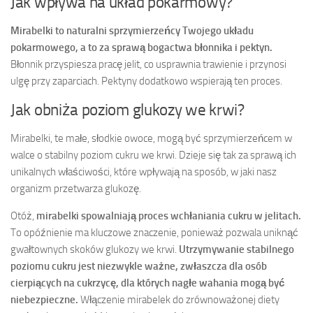
Jak wpływa na układ pokarmowy?
Mirabelki to naturalni sprzymierzeńcy Twojego układu
pokarmowego, a to za sprawą bogactwa błonnika i pektyn.
Błonnik przyspiesza pracę jelit, co usprawnia trawienie i przynosi
ulgę przy zaparciach. Pektyny dodatkowo wspierają ten proces.
Jak obniża poziom glukozy we krwi?
Mirabelki, te małe, słodkie owoce, mogą być sprzymierzeńcem w
walce o stabilny poziom cukru we krwi. Dzieje się tak za sprawą ich
unikalnych właściwości, które wpływają na sposób, w jaki nasz
organizm przetwarza glukozę.
Otóż,
mirabelki spowalniają proces wchłaniania cukru w jelitach.
To opóźnienie ma kluczowe znaczenie, ponieważ pozwala uniknąć
gwałtownych skoków glukozy we krwi.
Utrzymywanie stabilnego
poziomu cukru jest niezwykle ważne, zwłaszcza dla osób
cierpiących na cukrzycę, dla których nagłe wahania mogą być
niebezpieczne.
Włączenie mirabelek do zrównoważonej diety