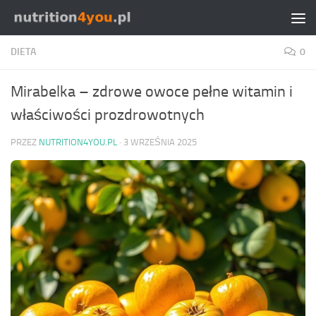
Przejdź do treści
DIETA
0
Mirabelka – zdrowe owoce pełne witamin i
właściwości prozdrowotnych
PRZEZ
NUTRITION4YOU.PL
·
3 WRZEŚNIA 2025