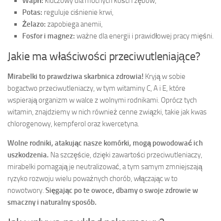
Wapń:
kluczowy dla mocnych kości i zębów,
Potas:
reguluje ciśnienie krwi,
Żelazo:
zapobiega anemii,
Fosfor i magnez:
ważne dla energii i prawidłowej pracy mięśni.
Jakie ma właściwości przeciwutleniające?
Mirabelki to prawdziwa skarbnica zdrowia!
Kryją w sobie
bogactwo przeciwutleniaczy, w tym witaminy C, A i E, które
wspierają organizm w walce z wolnymi rodnikami. Oprócz tych
witamin, znajdziemy w nich również cenne związki, takie jak kwas
chlorogenowy, kempferol oraz kwercetyna.
Wolne rodniki, atakując nasze komórki, mogą powodować ich
uszkodzenia.
Na szczęście, dzięki zawartości przeciwutleniaczy,
mirabelki pomagają je neutralizować, a tym samym zmniejszają
ryzyko rozwoju wielu poważnych chorób, włączając w to
nowotwory.
Sięgając po te owoce, dbamy o swoje zdrowie w
smaczny i naturalny sposób.