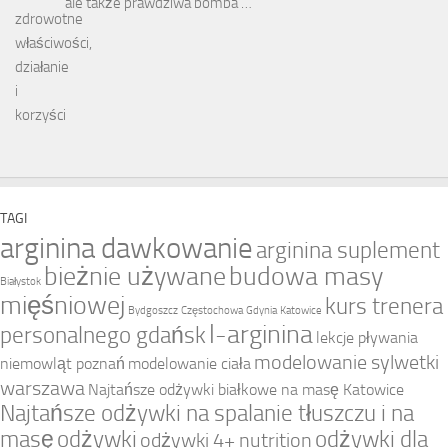
ale także prawdziwa bomba …
TAGI
arginina dawkowanie
arginina suplement
bieżnie używane
budowa masy
Białystok
mięśniowej
kurs trenera
Bydgoszcz
Częstochowa
Gdynia
Katowice
l-arginina
personalnego gdańsk
lekcje pływania
modelowanie sylwetki
niemowląt poznań
modelowanie ciała
warszawa
Najtańsze odżywki białkowe na masę Katowice
Najtańsze odżywki na spalanie tłuszczu i na
masę
odżywki
odżywki dla
odżywki 4+ nutrition