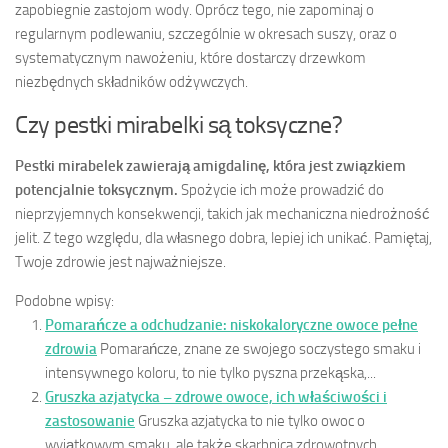
zapobiegnie zastojom wody. Oprócz tego, nie zapominaj o
regularnym podlewaniu, szczególnie w okresach suszy, oraz o
systematycznym nawożeniu, które dostarczy drzewkom
niezbędnych składników odżywczych.
Czy pestki mirabelki są toksyczne?
Pestki mirabelek zawierają amigdalinę, która jest związkiem
potencjalnie toksycznym.
Spożycie ich może prowadzić do
nieprzyjemnych konsekwencji, takich jak mechaniczna niedrożność
jelit. Z tego względu, dla własnego dobra, lepiej ich unikać. Pamiętaj,
Twoje zdrowie jest najważniejsze.
Podobne wpisy:
Pomarańcze a odchudzanie: niskokaloryczne owoce pełne
zdrowia
Pomarańcze, znane ze swojego soczystego smaku i
intensywnego koloru, to nie tylko pyszna przekąska,...
Gruszka azjatycka – zdrowe owoce, ich właściwości i
zastosowanie
Gruszka azjatycka to nie tylko owoc o
wyjątkowym smaku, ale także skarbnica zdrowotnych