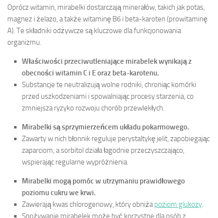
Oprócz witamin, mirabelki dostarczają minerałów, takich jak potas,
magnez i żelazo, a także witaminę B6 i beta-karoten (prowitaminę
A). Te składniki odżywcze są kluczowe dla funkcjonowania
organizmu.
Właściwości przeciwutleniające mirabelek wynikają z
obecności witamin C i E oraz beta-karotenu.
Substancje te neutralizują wolne rodniki, chroniąc komórki
przed uszkodzeniami i spowalniając procesy starzenia, co
zmniejsza ryzyko rozwoju chorób przewlekłych.
Mirabelki są sprzymierzeńcem układu pokarmowego.
Zawarty w nich błonnik reguluje perystaltykę jelit, zapobiegając
zaparciom, a sorbitol działa łagodnie przeczyszczająco,
wspierając regularne wypróżnienia.
Mirabelki mogą pomóc w utrzymaniu prawidłowego
poziomu cukru we krwi.
Zawierają kwas chlorogenowy, który obniża
poziom glukozy
.
Spożywanie mirabelek może być korzystne dla osób z