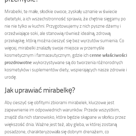
Mirabelki, te małe, słodkie owoce, zyskały uznanie w świecie
dietetyki, a ich wszechstronność sprawia, że chętnie sięgamy po
nie nie tylko w kuchni. Przygotowujemy z nich pyszne dżemy i
orzeźwiające soki, ale stanowią również idealną, zdrową
przekąskę, którą można cieszyć się bez wyrzutów sumienia. Co
więcej, mirabelki znalazły swoje miejsce w przemyśle
kosmetycznym i farmaceutycznym, gdzie ich
cenne właściwości
prozdrowotne
wykorzystywane są do tworzenia różnorodnych
kosmetyków i suplementów diety, wspierających nasze zdrowie i
urodę.
Jak uprawiać mirabelkę?
Aby cieszyć się obfitymi zbiorami mirabelek, kluczowe jest
zapewnienie im odpowiednich warunków. Przede wszystkim,
znajdź dla nich stanowisko, które będzie skąpane w słońcu przez
większość dnia. Ważne jest też, aby gleba, w której zostaną
posadzone, charakteryzowała się dobrym drenażem, co