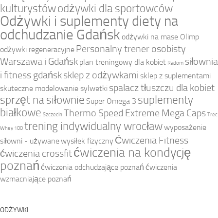
kulturystów
odżywki dla sportowców
Odżywki i suplementy diety na
odchudzanie Gdańsk
odżywki na mase Olimp
Personalny trener osobisty
odżywki regeneracyjne
Warszawa i Gdańsk
siłownia
plan treningowy dla kobiet
Radom
i fitness gdańsk
sklep z odżywkami
sklep z suplementami
spalacz tłuszczu dla kobiet
skuteczne modelowanie sylwetki
sprzęt na siłownie
suplementy
Super Omega 3
białkowe
Thermo Speed Extreme Mega Caps
Szczecin
Trec
trening indywidualny wrocław
wyposażenie
Whey 100
Ćwiczenia Fitness
siłowni - używane
wysiłek fizyczny
ćwiczenia na kondycję
ćwiczenia crossfit
poznań
ćwiczenia odchudzające poznań
ćwiczenia
wzmacniające poznań
ODŻYWKI