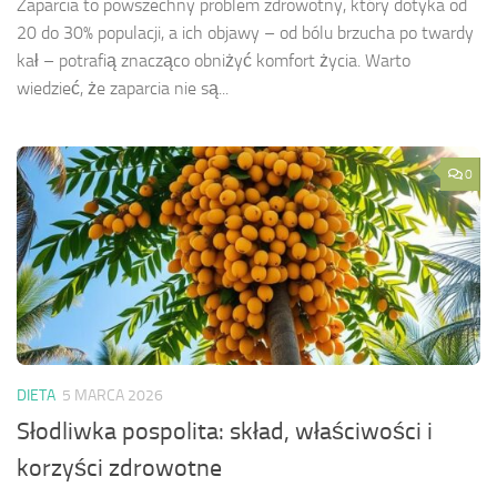
Zaparcia to powszechny problem zdrowotny, który dotyka od
20 do 30% populacji, a ich objawy – od bólu brzucha po twardy
kał – potrafią znacząco obniżyć komfort życia. Warto
wiedzieć, że zaparcia nie są...
0
DIETA
5 MARCA 2026
Słodliwka pospolita: skład, właściwości i
korzyści zdrowotne