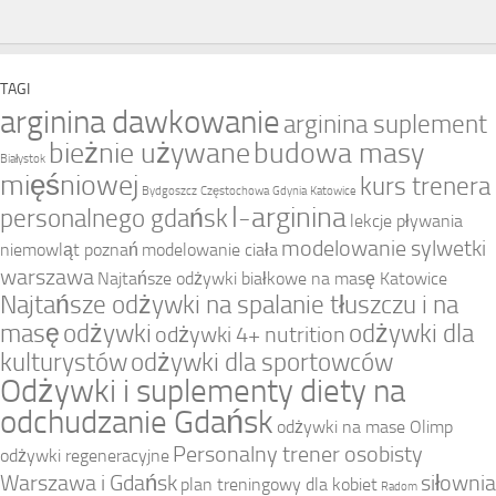
TAGI
arginina dawkowanie
arginina suplement
bieżnie używane
budowa masy
Białystok
mięśniowej
kurs trenera
Bydgoszcz
Częstochowa
Gdynia
Katowice
l-arginina
personalnego gdańsk
lekcje pływania
modelowanie sylwetki
niemowląt poznań
modelowanie ciała
warszawa
Najtańsze odżywki białkowe na masę Katowice
Najtańsze odżywki na spalanie tłuszczu i na
masę
odżywki
odżywki dla
odżywki 4+ nutrition
kulturystów
odżywki dla sportowców
Odżywki i suplementy diety na
odchudzanie Gdańsk
odżywki na mase Olimp
Personalny trener osobisty
odżywki regeneracyjne
Warszawa i Gdańsk
siłownia
plan treningowy dla kobiet
Radom