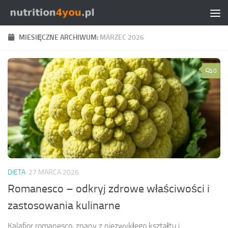
Przejdź do treści
MIESIĘCZNE ARCHIWUM:
MARZEC 2026
0
DIETA
27 MARCA 2026
Romanesco – odkryj zdrowe właściwości i
zastosowania kulinarne
Kalafior romanesco, znany z niezwykłego kształtu i