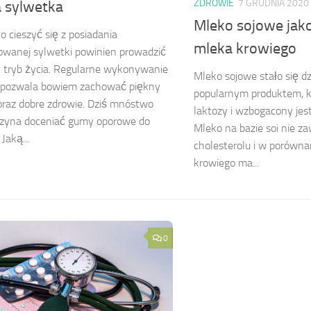
ZDROWIE
7 GRUDNIA 2020
a sylwetka
Mleko sojowe jak
o cieszyć się z posiadania
mleka krowiego
wanej sylwetki powinien prowadzić
 tryb życia. Regularne wykonywanie
Mleko sojowe stało się dz
 pozwala bowiem zachować piękny
popularnym produktem, k
raz dobre zdrowie. Dziś mnóstwo
laktozy i wzbogacony jest
czyna doceniać gumy oporowe do
Mleko na bazie soi nie z
Jaką...
cholesterolu i w porówna
krowiego ma...
0