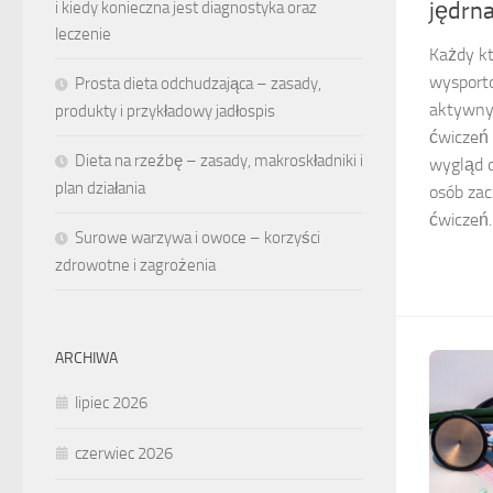
jędrn
i kiedy konieczna jest diagnostyka oraz
leczenie
Każdy kt
wysporto
Prosta dieta odchudzająca – zasady,
aktywny
produkty i przykładowy jadłospis
ćwiczeń
Dieta na rzeźbę – zasady, makroskładniki i
wygląd o
plan działania
osób za
ćwiczeń. 
Surowe warzywa i owoce – korzyści
zdrowotne i zagrożenia
ARCHIWA
lipiec 2026
czerwiec 2026