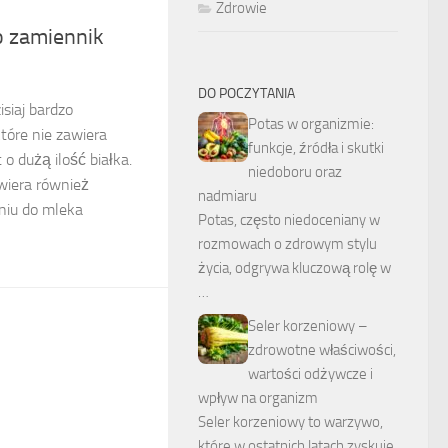
Zdrowie
o zamiennik
DO POCZYTANIA
isiaj bardzo
Potas w organizmie:
tóre nie zawiera
funkcje, źródła i skutki
 o dużą ilość białka.
niedoboru oraz
awiera również
nadmiaru
niu do mleka
Potas, często niedoceniany w
rozmowach o zdrowym stylu
życia, odgrywa kluczową rolę w
…
Seler korzeniowy –
zdrowotne właściwości,
wartości odżywcze i
wpływ na organizm
Seler korzeniowy to warzywo,
które w ostatnich latach zyskuje