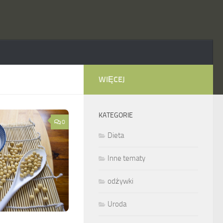
WIĘCEJ
KATEGORIE
0
Dieta
Inne tematy
odżywki
Uroda