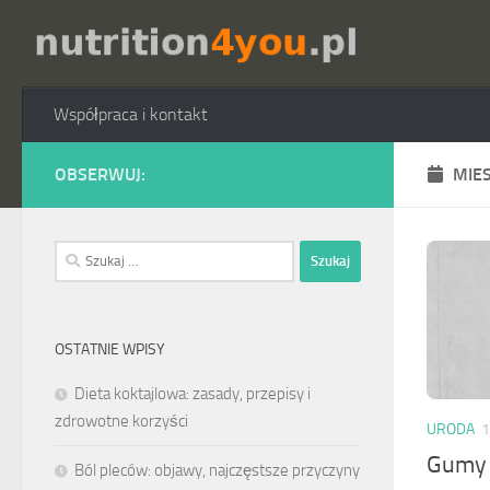
Przejdź do treści
Współpraca i kontakt
OBSERWUJ:
MIE
Szukaj:
OSTATNIE WPISY
Dieta koktajlowa: zasady, przepisy i
zdrowotne korzyści
URODA
1
Gumy 
Ból pleców: objawy, najczęstsze przyczyny