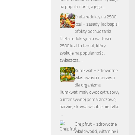
na popularności, a jego …
Dieta redukcyjna 2500
kcal – zasady, jadłospis i
efekty odchudzania
Dieta redukcyjna o wartości
2500 kcal to temat, który
zyskuje na popularności,
zwłaszcza …
Kumkwat – zdrowotne
właściwości i korzyści
dla organizmu
Kumkwat, mały owoc cytrusowy
o intensywnej pomarańczowej
barwie, skrywa w sobie nie tylko
…
Grejpfrut – zdrowotne
właściwości, witaminy i