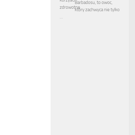
Barbadosu, to owoc,
który zachwyca nie tylko
…