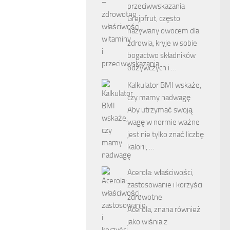
przeciwwskazania
Grejpfrut, często
nazywany owocem dla
zdrowia, kryje w sobie
bogactwo składników
odżywczych i …
Kalkulator BMI wskaże,
czy mamy nadwagę
Aby utrzymać swoją
wagę w normie ważne
jest nie tylko znać liczbę
kalorii, …
Acerola: właściwości,
zastosowanie i korzyści
zdrowotne
Acerola, znana również
jako wiśnia z