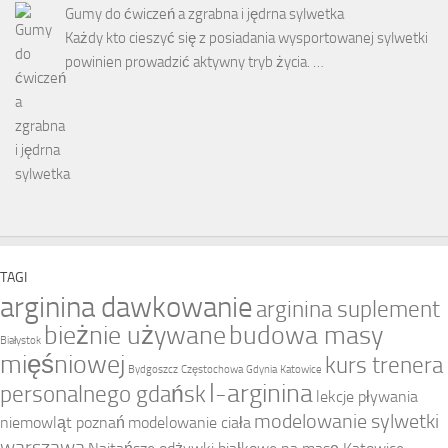
Gumy do ćwiczeń a zgrabna i jędrna sylwetka
Każdy kto cieszyć się z posiadania wysportowanej sylwetki
powinien prowadzić aktywny tryb życia. …
TAGI
arginina dawkowanie
arginina suplement
bieżnie używane
budowa masy
Białystok
mięśniowej
kurs trenera
Bydgoszcz
Częstochowa
Gdynia
Katowice
l-arginina
personalnego gdańsk
lekcje pływania
modelowanie sylwetki
niemowląt poznań
modelowanie ciała
warszawa