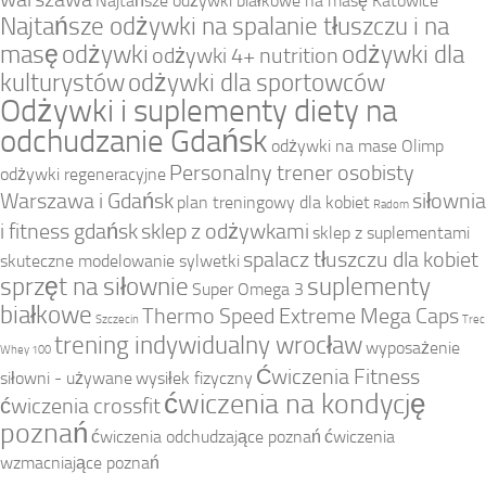
Najtańsze odżywki białkowe na masę Katowice
Najtańsze odżywki na spalanie tłuszczu i na
masę
odżywki
odżywki dla
odżywki 4+ nutrition
kulturystów
odżywki dla sportowców
Odżywki i suplementy diety na
odchudzanie Gdańsk
odżywki na mase Olimp
Personalny trener osobisty
odżywki regeneracyjne
Warszawa i Gdańsk
siłownia
plan treningowy dla kobiet
Radom
i fitness gdańsk
sklep z odżywkami
sklep z suplementami
spalacz tłuszczu dla kobiet
skuteczne modelowanie sylwetki
sprzęt na siłownie
suplementy
Super Omega 3
białkowe
Thermo Speed Extreme Mega Caps
Szczecin
Trec
trening indywidualny wrocław
wyposażenie
Whey 100
Ćwiczenia Fitness
siłowni - używane
wysiłek fizyczny
ćwiczenia na kondycję
ćwiczenia crossfit
poznań
ćwiczenia odchudzające poznań
ćwiczenia
wzmacniające poznań