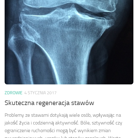
ZDROWIE
4 STYCZNIA 2017
Skuteczna regeneracja stawów
Problemy ze stawami dotykają wiele osób, wpływając na
jakość życia i codzienną aktywność. Bóle, sztywność czy
ograniczenie ruchomości mogą być wynikiem zmian