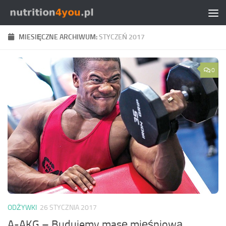
Przejdź do treści
MIESIĘCZNE ARCHIWUM:
STYCZEŃ 2017
0
ODŻYWKI
26 STYCZNIA 2017
A-AKG – Budujemy masę mięśniową