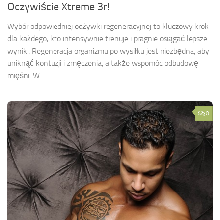
Oczywiście Xtreme 3r!
Wybór odpowiedniej odżywki regeneracyjnej to kluczowy krok
dla każdego, kto intensywnie trenuje i pragnie osiągać lepsze
wyniki. Regeneracja organizmu po wysiłku jest niezbędna, aby
uniknąć kontuzji i zmęczenia, a także wspomóc odbudowę
mięśni. W...
0