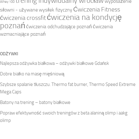
trening indywidualny wrocław
wyposażenie
Whey 100
Ćwiczenia Fitness
siłowni - używane
wysiłek fizyczny
ćwiczenia na kondycję
ćwiczenia crossfit
poznań
ćwiczenia odchudzające poznań
ćwiczenia
wzmacniające poznań
ODŻYWKI
Najlepsza odżywka białkowa – odżywki białkowe Gdańsk
Dobre białko na masę mięśniową
Szybsze spalanie tłuszczu. Thermo fat burner, Thermo Speed Extreme
Mega Caps
Batony na trening – batony białkowe
Popraw efektywność swoich treningów z beta alaniną olimp i aakg
olimp