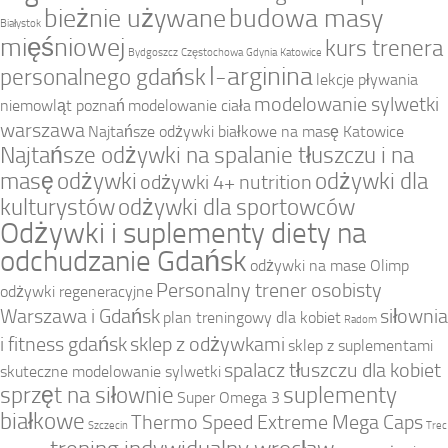
bieżnie używane
budowa masy
Białystok
mięśniowej
kurs trenera
Bydgoszcz
Częstochowa
Gdynia
Katowice
l-arginina
personalnego gdańsk
lekcje pływania
modelowanie sylwetki
niemowląt poznań
modelowanie ciała
warszawa
Najtańsze odżywki białkowe na masę Katowice
Najtańsze odżywki na spalanie tłuszczu i na
masę
odżywki
odżywki dla
odżywki 4+ nutrition
kulturystów
odżywki dla sportowców
Odżywki i suplementy diety na
odchudzanie Gdańsk
odżywki na mase Olimp
Personalny trener osobisty
odżywki regeneracyjne
Warszawa i Gdańsk
siłownia
plan treningowy dla kobiet
Radom
i fitness gdańsk
sklep z odżywkami
sklep z suplementami
spalacz tłuszczu dla kobiet
skuteczne modelowanie sylwetki
sprzęt na siłownie
suplementy
Super Omega 3
białkowe
Thermo Speed Extreme Mega Caps
Szczecin
Trec