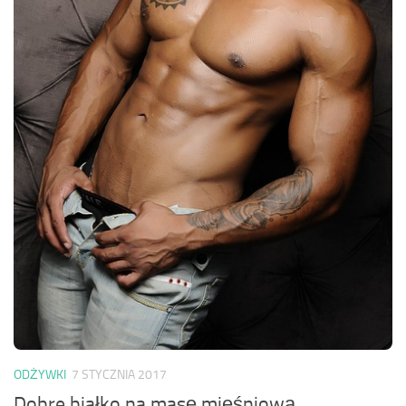
ODŻYWKI
7 STYCZNIA 2017
Dobre białko na masę mięśniową