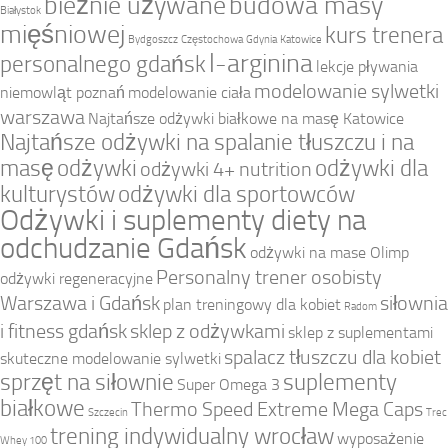
bieżnie używane
budowa masy
Białystok
mięśniowej
kurs trenera
Bydgoszcz
Częstochowa
Gdynia
Katowice
l-arginina
personalnego gdańsk
lekcje pływania
modelowanie sylwetki
niemowląt poznań
modelowanie ciała
warszawa
Najtańsze odżywki białkowe na masę Katowice
Najtańsze odżywki na spalanie tłuszczu i na
masę
odżywki
odżywki dla
odżywki 4+ nutrition
kulturystów
odżywki dla sportowców
Odżywki i suplementy diety na
odchudzanie Gdańsk
odżywki na mase Olimp
Personalny trener osobisty
odżywki regeneracyjne
Warszawa i Gdańsk
siłownia
plan treningowy dla kobiet
Radom
i fitness gdańsk
sklep z odżywkami
sklep z suplementami
spalacz tłuszczu dla kobiet
skuteczne modelowanie sylwetki
sprzęt na siłownie
suplementy
Super Omega 3
białkowe
Thermo Speed Extreme Mega Caps
Szczecin
Trec
trening indywidualny wrocław
wyposażenie
Whey 100