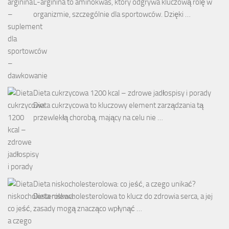
L-arginina to aminokwas, który odgrywa kluczową rolę w
organizmie, szczególnie dla sportowców. Dzięki …
Dieta cukrzycowa 1200 kcal – zdrowe jadłospisy i porady
Dieta cukrzycowa to kluczowy element zarządzania tą
przewlekłą chorobą, mający na celu nie …
Dieta niskocholesterolowa: co jeść, a czego unikać?
Dieta niskocholesterolowa to klucz do zdrowia serca, a jej
zasady mogą znacząco wpłynąć …