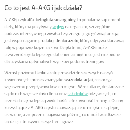
Co to jest A-AKG i jak działa?
A-AKG, czyli
alfa-ketoglutaran argininy
, to popularny suplement
diety, który ma pozytywny
wpływ
na organizm, szczególnie
podczas intensywnego wysiłku fizycznego. Jego główną funkcją
jest wspomaganie produkcji
tlenku azotu
, który odgrywa kluczową
rolę w poprawie krążenia krwi. Dzięki temu, A-AKG może
przyczynić się do lepszego dotlenienia mięśni, co jest niezbędne
dla uzyskania optymalnych wyników podczas treningów.
Wzrost poziomu tlenku azotu prowadzi do szerszych naczyń
krwionośnych (proces znany jako
wazodylatacja
), co sprzyja
większemu przepływowi krwi do mięśni. W rezultacie, dostarczane
są do nich większe ilości tlenu oraz
składników
odżywczych, co
przekłada się na lepszą wydolność i efektywność treningu. Osoby
korzystające z A-AKG często zauważają, że ich mięśnie są lepiej
ukrwione, a zmęczenie pojawia się później, co umożliwia dłuższe i
bardziej intensywne sesje treningowe.