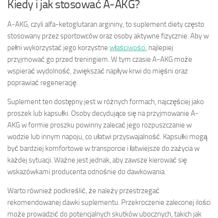
Kiedy i jak stosować A-AKG?
A-AKG, czyli alfa-ketoglutaran argininy, to suplement diety często
stosowany przez sportowców oraz osoby aktywne fizycznie. Aby w
pełni wykorzystać jego korzystne
właściwości
, najlepiej
przyjmować go przed treningiem. W tym czasie A-AKG może
wspierać wydolność, zwiększać napływ krwi do mięśni oraz
poprawiać regenerację.
Suplement ten dostępny jest w różnych formach, najczęściej jako
proszek lub kapsułki. Osoby decydujące się na przyjmowanie A-
AKG w formie proszku powinny zalecać jego rozpuszczanie w
wodzie lub innym napoju, co ułatwi przyswajalność. Kapsułki mogą
być bardziej komfortowe w transporcie i łatwiejsze do zażycia w
każdej sytuacji. Ważne jest jednak, aby zawsze kierować się
wskazówkami producenta odnośnie do dawkowania.
Warto również podkreślić, że należy przestrzegać
rekomendowanej dawki suplementu. Przekroczenie zaleconej ilości
może prowadzić do potencjalnych skutków ubocznych, takich jak