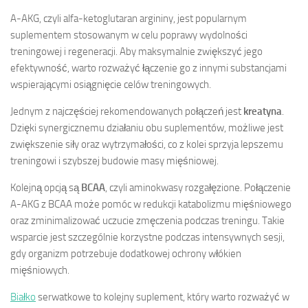
A-AKG, czyli alfa-ketoglutaran argininy, jest popularnym
suplementem stosowanym w celu poprawy wydolności
treningowej i regeneracji. Aby maksymalnie zwiększyć jego
efektywność, warto rozważyć łączenie go z innymi substancjami
wspierającymi osiągnięcie celów treningowych.
Jednym z najczęściej rekomendowanych połączeń jest
kreatyna
.
Dzięki synergicznemu działaniu obu suplementów, możliwe jest
zwiększenie siły oraz wytrzymałości, co z kolei sprzyja lepszemu
treningowi i szybszej budowie masy mięśniowej.
Kolejną opcją są
BCAA
, czyli aminokwasy rozgałęzione. Połączenie
A-AKG z BCAA może pomóc w redukcji katabolizmu mięśniowego
oraz zminimalizować uczucie zmęczenia podczas treningu. Takie
wsparcie jest szczególnie korzystne podczas intensywnych sesji,
gdy organizm potrzebuje dodatkowej ochrony włókien
mięśniowych.
Białko
serwatkowe to kolejny suplement, który warto rozważyć w