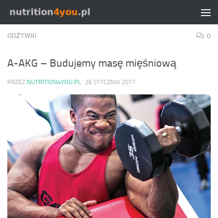
Przejdź do treści
ODŻYWKI
0
A-AKG – Budujemy masę mięśniową
PRZEZ
NUTRITION4YOU.PL
·
26 STYCZNIA 2017