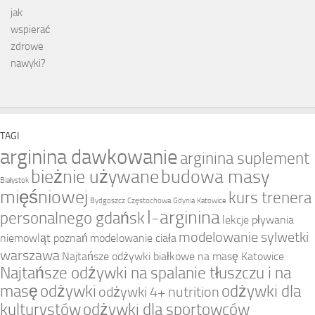
TAGI
arginina dawkowanie
arginina suplement
bieżnie używane
budowa masy
Białystok
mięśniowej
kurs trenera
Bydgoszcz
Częstochowa
Gdynia
Katowice
l-arginina
personalnego gdańsk
lekcje pływania
modelowanie sylwetki
niemowląt poznań
modelowanie ciała
warszawa
Najtańsze odżywki białkowe na masę Katowice
Najtańsze odżywki na spalanie tłuszczu i na
masę
odżywki
odżywki dla
odżywki 4+ nutrition
kulturystów
odżywki dla sportowców