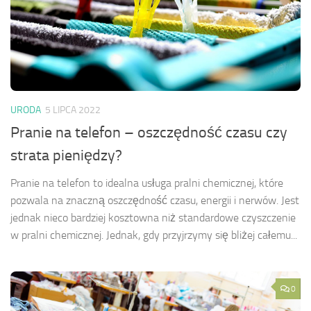
URODA
5 LIPCA 2022
Pranie na telefon – oszczędność czasu czy
strata pieniędzy?
Pranie na telefon to idealna usługa pralni chemicznej, które
pozwala na znaczną oszczędność czasu, energii i nerwów. Jest
jednak nieco bardziej kosztowna niż standardowe czyszczenie
w pralni chemicznej. Jednak, gdy przyjrzymy się bliżej całemu...
0