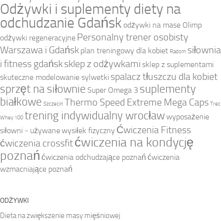
Odżywki i suplementy diety na
odchudzanie Gdańsk
odżywki na mase Olimp
Personalny trener osobisty
odżywki regeneracyjne
Warszawa i Gdańsk
siłownia
plan treningowy dla kobiet
Radom
i fitness gdańsk
sklep z odżywkami
sklep z suplementami
spalacz tłuszczu dla kobiet
skuteczne modelowanie sylwetki
sprzęt na siłownie
suplementy
Super Omega 3
białkowe
Thermo Speed Extreme Mega Caps
Szczecin
Trec
trening indywidualny wrocław
wyposażenie
Whey 100
Ćwiczenia Fitness
siłowni - używane
wysiłek fizyczny
ćwiczenia na kondycję
ćwiczenia crossfit
poznań
ćwiczenia odchudzające poznań
ćwiczenia
wzmacniające poznań
ODŻYWKI
Dieta na zwiększenie masy mięśniowej