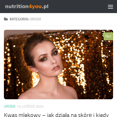
Przejdź do treści
KATEGORIA:
URODA
0
URODA
14 LUTEGO 2024
Kwas mlekowy – jak działa na skórę i kiedy