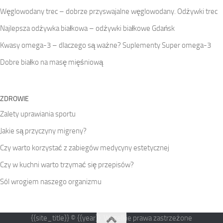
Węglowodany trec – dobrze przyswajalne węglowodany. Odżywki trec
Najlepsza odżywka białkowa – odżywki białkowe Gdańsk
Kwasy omega-3 – dlaczego są ważne? Suplementy Super omega-3
Dobre białko na masę mięśniową
ZDROWIE
Zalety uprawiania sportu
Jakie są przyczyny migreny?
Czy warto korzystać z zabiegów medycyny estetycznej
Czy w kuchni warto trzymać się przepisów?
Sól wrogiem naszego organizmu
{{site_title}} © {{year}}. Wszelkie prawa zastrzeżone