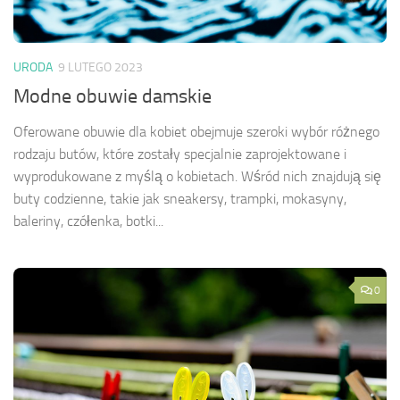
URODA
9 LUTEGO 2023
Modne obuwie damskie
Oferowane obuwie dla kobiet obejmuje szeroki wybór różnego
rodzaju butów, które zostały specjalnie zaprojektowane i
wyprodukowane z myślą o kobietach. Wśród nich znajdują się
buty codzienne, takie jak sneakersy, trampki, mokasyny,
baleriny, czółenka, botki...
0