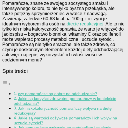
Pomarańcze, znane ze swojego soczystego smaku i
intensywnego koloru, to nie tylko pyszna przekąska, ale
także potężny sprzymierzeniec w walce z nadwagą.
Zawierają zaledwie 60-63 kcal na 100 g, co czyni je
idealnym wyborem dla osób na
diecie redukcyjnej
. Ale to nie
tylko ich niska kaloryczność sprawia, że warto je włączyć do
jadłospisu – bogactwo błonnika, witaminy C oraz polifenoli
może wspierać procesy metaboliczne i uczucie sytości.
Pomarańcze są nie tylko smaczne, ale także zdrowe, co
czyni je doskonałym elementem każdej diety odchudzającej.
Jak więc najlepiej wykorzystać ich właściwości w
codziennym menu?
Spis treści
czy pomarańcze są dobre na odchudzanie?
Jakie są korzyści zdrowotne pomarańczy w kontekście
odchudzania?
Jak niskokaloryczność pomarańczy wpływa na dietę
redukcyjną?
Jakie są wartości odżywcze pomarańczy i ich wpływ na
uczucie sytości?
Jak pomarańcze wpływają na metabolizm i spalanie