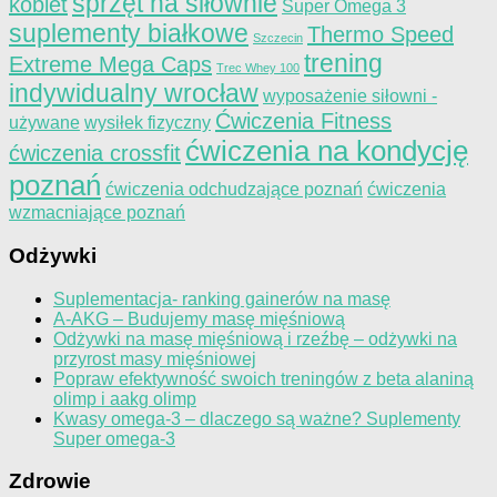
sprzęt na siłownie
kobiet
Super Omega 3
suplementy białkowe
Thermo Speed
Szczecin
trening
Extreme Mega Caps
Trec Whey 100
indywidualny wrocław
wyposażenie siłowni -
Ćwiczenia Fitness
używane
wysiłek fizyczny
ćwiczenia na kondycję
ćwiczenia crossfit
poznań
ćwiczenia odchudzające poznań
ćwiczenia
wzmacniające poznań
Odżywki
Suplementacja- ranking gainerów na masę
A-AKG – Budujemy masę mięśniową
Odżywki na masę mięśniową i rzeźbę – odżywki na
przyrost masy mięśniowej
Popraw efektywność swoich treningów z beta alaniną
olimp i aakg olimp
Kwasy omega-3 – dlaczego są ważne? Suplementy
Super omega-3
Zdrowie