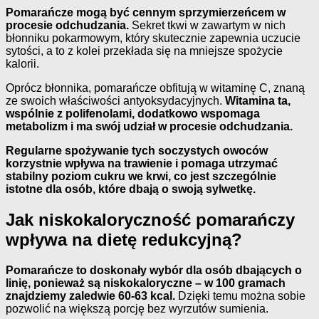
Pomarańcze mogą być cennym sprzymierzeńcem w
procesie odchudzania.
Sekret tkwi w zawartym w nich
błonniku pokarmowym, który skutecznie zapewnia uczucie
sytości, a to z kolei przekłada się na mniejsze spożycie
kalorii.
Oprócz błonnika, pomarańcze obfitują w witaminę C, znaną
ze swoich właściwości antyoksydacyjnych.
Witamina ta,
wspólnie z polifenolami, dodatkowo wspomaga
metabolizm i ma swój udział w procesie odchudzania.
Regularne spożywanie tych soczystych owoców
korzystnie wpływa na trawienie i pomaga utrzymać
stabilny poziom cukru we krwi, co jest szczególnie
istotne dla osób, które dbają o swoją sylwetkę.
Jak niskokaloryczność pomarańczy
wpływa na dietę redukcyjną?
Pomarańcze to doskonały wybór dla osób dbających o
linię, ponieważ są niskokaloryczne – w 100 gramach
znajdziemy zaledwie 60-63 kcal.
Dzięki temu można sobie
pozwolić na większą porcję bez wyrzutów sumienia.