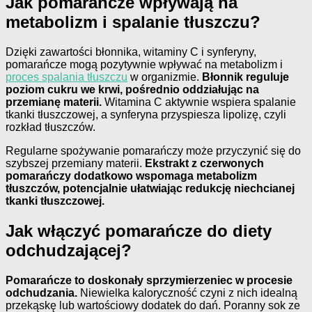
Jak pomarańcze wpływają na
metabolizm i spalanie tłuszczu?
Dzięki zawartości błonnika, witaminy C i synferyny,
pomarańcze mogą pozytywnie wpływać na metabolizm i
proces spalania tłuszczu
w organizmie.
Błonnik reguluje
poziom cukru we krwi, pośrednio oddziałując na
przemianę materii.
Witamina C aktywnie wspiera spalanie
tkanki tłuszczowej, a synferyna przyspiesza lipolizę, czyli
rozkład tłuszczów.
Regularne spożywanie pomarańczy może przyczynić się do
szybszej przemiany materii.
Ekstrakt z czerwonych
pomarańczy dodatkowo wspomaga metabolizm
tłuszczów, potencjalnie ułatwiając redukcję niechcianej
tkanki tłuszczowej.
Jak włączyć pomarańcze do diety
odchudzającej?
Pomarańcze to doskonały sprzymierzeniec w procesie
odchudzania.
Niewielka kaloryczność czyni z nich idealną
przekąskę lub wartościowy dodatek do dań. Poranny sok ze