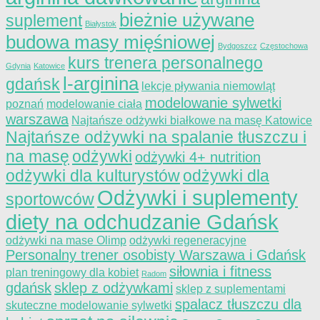
bieżnie używane
suplement
Białystok
budowa masy mięśniowej
Bydgoszcz
Częstochowa
kurs trenera personalnego
Gdynia
Katowice
l-arginina
gdańsk
lekcje pływania niemowląt
modelowanie sylwetki
poznań
modelowanie ciała
warszawa
Najtańsze odżywki białkowe na masę Katowice
Najtańsze odżywki na spalanie tłuszczu i
na masę
odżywki
odżywki 4+ nutrition
odżywki dla kulturystów
odżywki dla
Odżywki i suplementy
sportowców
diety na odchudzanie Gdańsk
odżywki na mase Olimp
odżywki regeneracyjne
Personalny trener osobisty Warszawa i Gdańsk
siłownia i fitness
plan treningowy dla kobiet
Radom
gdańsk
sklep z odżywkami
sklep z suplementami
spalacz tłuszczu dla
skuteczne modelowanie sylwetki