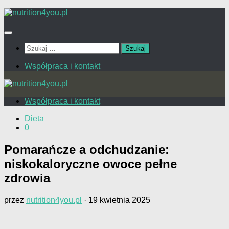
Przejdź
do
treści
Szukaj:
Współpraca i kontakt
Współpraca i kontakt
Dieta
0
Pomarańcze a odchudzanie:
niskokaloryczne owoce pełne
zdrowia
przez
nutrition4you.pl
·
19 kwietnia 2025