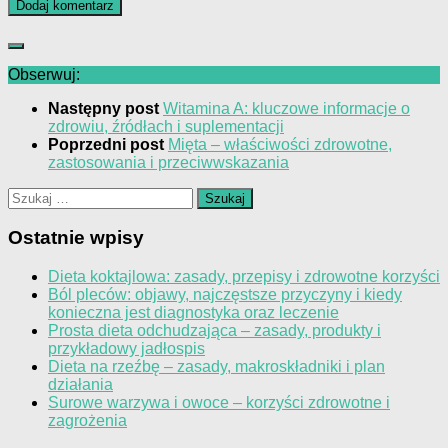
Obserwuj:
Następny post
Witamina A: kluczowe informacje o
zdrowiu, źródłach i suplementacji
Poprzedni post
Mięta – właściwości zdrowotne,
zastosowania i przeciwwskazania
Szukaj:
Ostatnie wpisy
Dieta koktajlowa: zasady, przepisy i zdrowotne korzyści
Ból pleców: objawy, najczęstsze przyczyny i kiedy
konieczna jest diagnostyka oraz leczenie
Prosta dieta odchudzająca – zasady, produkty i
przykładowy jadłospis
Dieta na rzeźbę – zasady, makroskładniki i plan
działania
Surowe warzywa i owoce – korzyści zdrowotne i
zagrożenia