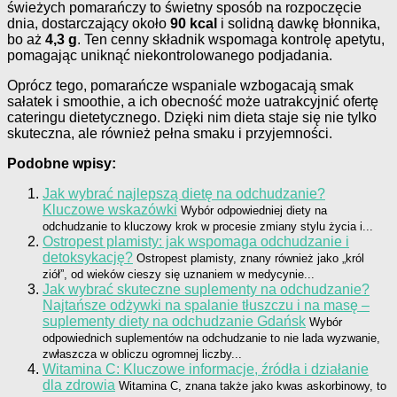
świeżych pomarańczy to świetny sposób na rozpoczęcie
dnia, dostarczający około
90 kcal
i solidną dawkę błonnika,
bo aż
4,3 g
. Ten cenny składnik wspomaga kontrolę apetytu,
pomagając uniknąć niekontrolowanego podjadania.
Oprócz tego, pomarańcze wspaniale wzbogacają smak
sałatek i smoothie, a ich obecność może uatrakcyjnić ofertę
cateringu dietetycznego. Dzięki nim dieta staje się nie tylko
skuteczna, ale również pełna smaku i przyjemności.
Podobne wpisy:
Jak wybrać najlepszą dietę na odchudzanie?
Kluczowe wskazówki
Wybór odpowiedniej diety na
odchudzanie to kluczowy krok w procesie zmiany stylu życia i...
Ostropest plamisty: jak wspomaga odchudzanie i
detoksykację?
Ostropest plamisty, znany również jako „król
ziół”, od wieków cieszy się uznaniem w medycynie...
Jak wybrać skuteczne suplementy na odchudzanie?
Najtańsze odżywki na spalanie tłuszczu i na masę –
suplementy diety na odchudzanie Gdańsk
Wybór
odpowiednich suplementów na odchudzanie to nie lada wyzwanie,
zwłaszcza w obliczu ogromnej liczby...
Witamina C: Kluczowe informacje, źródła i działanie
dla zdrowia
Witamina C, znana także jako kwas askorbinowy, to