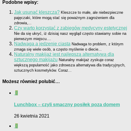
Podobne wpisy:
Jak usunąć kleszcza?
Kleszcze to małe, ale niebezpieczne
pajęczaki, które mogą stać się poważnym zagrożeniem dla
zdrowia,...
Czy warto korzystać z zabiegów medycyny estetycznej
Nie da się ukryć, iż dzisiaj nasz wygląd często stawiamy sobie na
pierwszym miejscu....
Nadwaga a jedzenie ciasta
Nadwaga to problem, z którym
zmaga się wiele osób, a często myślenie o diecie...
Naturalny makijaż jest najlepszą alternatywą dla
sztucznego makijażu
Naturalny makijaż zyskuje coraz
większą popularność jako zdrowsza alternatywa dla tradycyjnych,
sztucznych kosmetyków. Coraz...
Możesz również polubić…
0
Lunchbox – czyli smaczny posiłek poza domem
26 kwietnia 2021
0