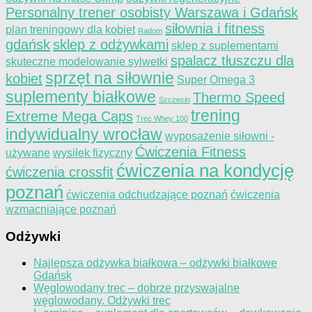
Personalny trener osobisty Warszawa i Gdańsk
siłownia i fitness
plan treningowy dla kobiet
Radom
gdańsk
sklep z odżywkami
sklep z suplementami
spalacz tłuszczu dla
skuteczne modelowanie sylwetki
sprzęt na siłownie
kobiet
Super Omega 3
suplementy białkowe
Thermo Speed
Szczecin
trening
Extreme Mega Caps
Trec Whey 100
indywidualny wrocław
wyposażenie siłowni -
Ćwiczenia Fitness
używane
wysiłek fizyczny
ćwiczenia na kondycję
ćwiczenia crossfit
poznań
ćwiczenia odchudzające poznań
ćwiczenia
wzmacniające poznań
Odżywki
Najlepsza odżywka białkowa – odżywki białkowe
Gdańsk
Węglowodany trec – dobrze przyswajalne
węglowodany. Odżywki trec