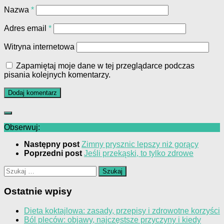
Nazwa
*
Adres email
*
Witryna internetowa
Zapamiętaj moje dane w tej przeglądarce podczas
pisania kolejnych komentarzy.
Obserwuj:
Następny post
Zimny prysznic lepszy niż gorący
Poprzedni post
Jeśli przekąski, to tylko zdrowe
Szukaj:
Ostatnie wpisy
Dieta koktajlowa: zasady, przepisy i zdrowotne korzyści
Ból pleców: objawy, najczęstsze przyczyny i kiedy