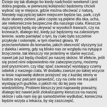
Dzieje się tak dlatego bo kiedy nadchodzi weekend i jest
dobra pogoda, w pierwszej kolejności będziemy chcieli
wybrać się w miejsce, gdzie można obcować z naturą.
Niestety najczęściej takim miejscem będzie las, park, czyli
duże skwery zieleni, jakie często są piękne dla oka, ucha,
ale niekoniecznie bezpieczne dla naszego ciała. Kleszcze
najczęściej będą się ukrywać w wysokich trawach, czy na
krzewach, dlatego też, kiedy już będziemy na zalesionym
terenie, warto pamiętać o tym, by ciało było szczelnie
przykryte i osłonięte, w tym również głowa. W
przeciwieństwie do komarów, jakich obecność słyszymy już
z daleka i wiemy, gdy są blisko nas ze względu na irytujące
brzęczenie, tak kleszczy nie jesteśmy w stanie wyczuć,
nawet jak już będą chodzić po naszej skórze. W efekcie, jeśli
się przed nimi odpowiednio nie zabezpieczymy, możemy
pod prysznicem, czy idąc spać zauważyć wystający czarny
odwłok z naszego ciała. W dodatku zawsze po takiej wizycie
w lesie naprawdę dobrze przejrzeć się z każdej strony w
lustrze oraz palcami sprawdzić, czy na ciele nie ma jakiś
wystających guzków, o jakich nic do tej pory nie
wiedzieliśmy. Problem kleszczy jest naprawdę poważny,
dlatego też nawet jeśli zlokalizujemy kleszcza na naszej
skórze i uda nam się go samodzielnie wydłubać, konieczna
będzie wizyta u lekarza, by się zaszczepić.