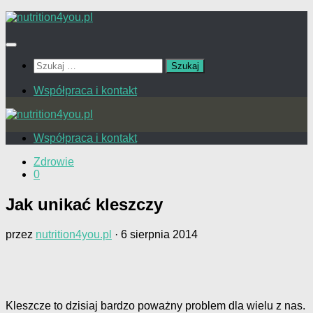
Przejdź
do
treści
Szukaj:
Współpraca i kontakt
Współpraca i kontakt
Zdrowie
0
Jak unikać kleszczy
przez
nutrition4you.pl
·
6 sierpnia 2014
Kleszcze to dzisiaj bardzo poważny problem dla wielu z nas.