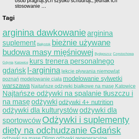
osób pragnących szybko schudnąć, jednak ich
stosowanie …
Tagi
arginina dawkowanie
arginina
bieżnie używane
suplement
Białystok
budowa masy mięśniowej
Bydgoszcz
Częstochowa
kurs trenera personalnego
Gdynia
Katowice
l-arginina
gdańsk
lekcje pływania niemowląt
modelowanie sylwetki
poznań
modelowanie ciała
warszawa
Najtańsze odżywki białkowe na masę Katowice
Najtańsze odżywki na spalanie tłuszczu i
na masę
odżywki
odżywki 4+ nutrition
odżywki dla kulturystów
odżywki dla
Odżywki i suplementy
sportowców
diety na odchudzanie Gdańsk
odżywki na mase Olimp
odżywki regeneracyjne