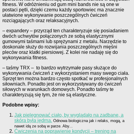
fitness. W odróżnieniu od gum mini bands nie są one w
postaci pętli, dzięki czemu każdy sportowiec ma znacznie
ułatwione wykonywanie poszczególnych ćwiczeń
rozciągających oraz relaksacyjnych.
– expandery – przyrząd ten charakteryzuje się posiadaniem
dwóch uchwytów połączonych ze sobą elastycznymi
gumowymi taśmami lub sprężynami z metalu. Narzędzie to
doskonale służy do rozwijania poszczególnych mięśni
pleców oraz klatki piersiowej. Z kolei nie nadaję się do
wykonywania fitness.
– taśmy TRX – to bardzo wytrzymałe pasy służące do
wykonywania ćwiczeń z wykorzystaniem masy swego ciała.
Sprzęt ten można bardzo często spotkać w profesjonalnych
siłowniach. Ponadto jest on wykorzystywany do ćwiczeń
siłowych w warunkach domowych. Ponadto taśmy te
charakteryzują się tym, że nie są elastyczne.
Podobne wpisy:
Jak pielęgnować ciało, by wyglądało na zadbane, a
skóra była jędrna.
Odnowa biologiczna jak i relaks, mogą, a
nawet idą ze sobą w parze. Aby...
Ćwiczenia na poprawienie kondycji – trening na