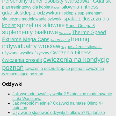
Personalny trener osobisty Warszawa i Gdańsk
siłownia i fitness
plan treningowy dla kobiet
Radom
gdańsk
sklep z odżywkami
sklep z suplementami
spalacz tłuszczu dla
skuteczne modelowanie sylwetki
sprzęt na siłownie
kobiet
Super Omega 3
suplementy białkowe
Thermo Speed
Szczecin
trening
Extreme Mega Caps
Trec Whey 100
indywidualny wrocław
wyposażenie siłowni -
Ćwiczenia Fitness
używane
wysiłek fizyczny
ćwiczenia na kondycję
ćwiczenia crossfit
poznań
ćwiczenia odchudzające poznań
ćwiczenia
wzmacniające poznań
Odżywki
Jak wymodelować sylwetkę? Skuteczne modelowanie
ciała Warszawa
Jak wyrobić mięśnie? Odżywki na mase Olimp 4+
nutrition
Czy warto stosować odżywki białkowe? Najtańsze