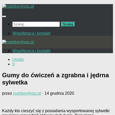
Przejdź
do
treści
Szukaj:
Współpraca i kontakt
Współpraca i kontakt
Uroda
0
Gumy do ćwiczeń a zgrabna i jędrna
sylwetka
przez
nutrition4you.pl
·
14 grudnia 2020
Każdy kto cieszyć się z posiadania wysportowanej sylwetki