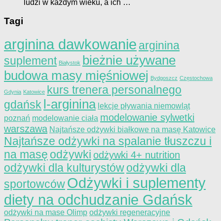
ludzi w każdym wieku, a ich …
Tagi
arginina dawkowanie
arginina
bieżnie używane
suplement
Białystok
budowa masy mięśniowej
Bydgoszcz
Częstochowa
kurs trenera personalnego
Gdynia
Katowice
l-arginina
gdańsk
lekcje pływania niemowląt
modelowanie sylwetki
poznań
modelowanie ciała
warszawa
Najtańsze odżywki białkowe na masę Katowice
Najtańsze odżywki na spalanie tłuszczu i
na masę
odżywki
odżywki 4+ nutrition
odżywki dla kulturystów
odżywki dla
Odżywki i suplementy
sportowców
diety na odchudzanie Gdańsk
odżywki na mase Olimp
odżywki regeneracyjne