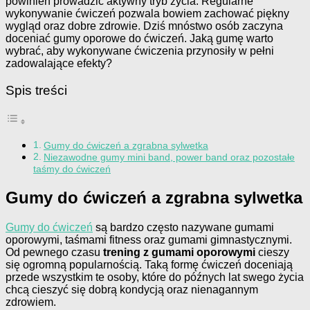
powinien prowadzić aktywny tryb życia. Regularne
wykonywanie ćwiczeń pozwala bowiem zachować piękny
wygląd oraz dobre zdrowie. Dziś mnóstwo osób zaczyna
doceniać gumy oporowe do ćwiczeń. Jaką gumę warto
wybrać, aby wykonywane ćwiczenia przynosiły w pełni
zadowalające efekty?
Spis treści
Gumy do ćwiczeń a zgrabna sylwetka
Niezawodne gumy mini band, power band oraz pozostałe
taśmy do ćwiczeń
Gumy do ćwiczeń a zgrabna sylwetka
Gumy do ćwiczeń
są bardzo często nazywane gumami
oporowymi, taśmami fitness oraz gumami gimnastycznymi.
Od pewnego czasu
trening z gumami oporowymi
cieszy
się ogromną popularnością. Taką formę ćwiczeń doceniają
przede wszystkim te osoby, które do późnych lat swego życia
chcą cieszyć się dobrą kondycją oraz nienagannym
zdrowiem.