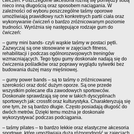
ćwiczeń. Poszczególne akcesoria różnią się pomiędzy sobą
nieco inną długością oraz sposobem naciągania. W
zależności od wyboru poszczególne taśmy oporowe
umożliwiają prawidłowy ruch konkretnych partii ciała oraz
wykonywanie ćwiczeń o bardzo zróżnicowanym poziomie
trudności. Wyróżnia się następujące rodzaje gum do
ćwiczeń:
– gumy mini bands- czyli wąskie taśmy w postaci pętli.
Zazwyczaj są one stosowane w zajęciach fitness,
rehabilitacji i podczas ogólnorozwojowych treningów
wzmacniających. Tego typu gumy doskonale nadają się do
ćwiczenia pośladków oraz poprawy wyglądu sylwetki bez
budowania dużej masy mięśniowej.
– gumy power bands – są to taśmy o zróżnicowanej
szerokości oraz dość dużym oporze. Są one przede
wszystkim polecane dla zawodowych sportowców.
Doskonale sprawdzają się one w takich dyscyplinach
sportowych jak: crossfit oraz kulturystyka. Charakteryzują się
one tym, że są bardzo długie. Często posiadają długość do
dwóch metrów. Dzięki temu można je doskonale
wykorzystywać podczas podciągania.
– taśmy pilates – to bardzo lekkie oraz elastyczne akcesoria
sportowe, które umożliwiają dużą różnorodność w zajęciach