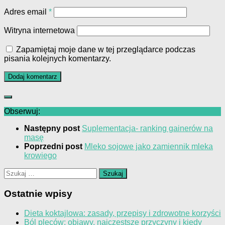
Adres email
*
Witryna internetowa
Zapamiętaj moje dane w tej przeglądarce podczas
pisania kolejnych komentarzy.
Obserwuj:
Następny post
Suplementacja- ranking gainerów na
masę
Poprzedni post
Mleko sojowe jako zamiennik mleka
krowiego
Szukaj:
Ostatnie wpisy
Dieta koktajlowa: zasady, przepisy i zdrowotne korzyści
Ból pleców: objawy, najczęstsze przyczyny i kiedy