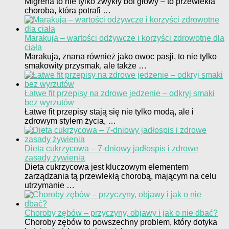
Migrena to nie tylko zwykły ból głowy – to przewlekła
choroba, która potrafi …
Marakuja – wartości odżywcze i korzyści zdrowotne dla
ciała
Marakuja, znana również jako owoc pasji, to nie tylko
smakowity przysmak, ale także …
Łatwe fit przepisy na zdrowe jedzenie – odkryj smaki
bez wyrzutów
Łatwe fit przepisy stają się nie tylko modą, ale i
zdrowym stylem życia, …
Dieta cukrzycowa – 7-dniowy jadłospis i zdrowe
zasady żywienia
Dieta cukrzycowa jest kluczowym elementem
zarządzania tą przewlekłą chorobą, mającym na celu
utrzymanie …
Choroby zębów – przyczyny, objawy i jak o nie dbać?
Choroby zębów to powszechny problem, który dotyka