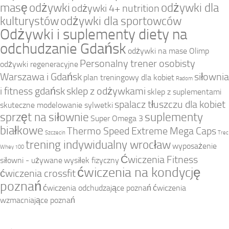
masę
odżywki
odżywki dla
odżywki 4+ nutrition
kulturystów
odżywki dla sportowców
Odżywki i suplementy diety na
odchudzanie Gdańsk
odżywki na mase Olimp
Personalny trener osobisty
odżywki regeneracyjne
Warszawa i Gdańsk
siłownia
plan treningowy dla kobiet
Radom
i fitness gdańsk
sklep z odżywkami
sklep z suplementami
spalacz tłuszczu dla kobiet
skuteczne modelowanie sylwetki
sprzęt na siłownie
suplementy
Super Omega 3
białkowe
Thermo Speed Extreme Mega Caps
Szczecin
Trec
trening indywidualny wrocław
wyposażenie
Whey 100
Ćwiczenia Fitness
siłowni - używane
wysiłek fizyczny
ćwiczenia na kondycję
ćwiczenia crossfit
poznań
ćwiczenia odchudzające poznań
ćwiczenia
wzmacniające poznań