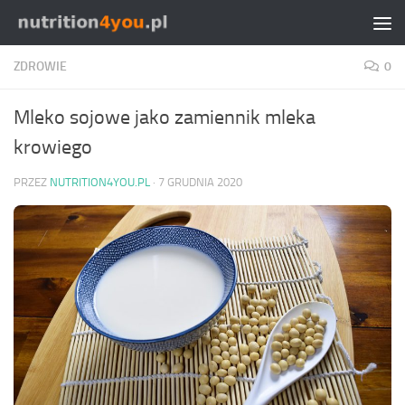
Przejdź do treści
ZDROWIE
0
Mleko sojowe jako zamiennik mleka
krowiego
PRZEZ
NUTRITION4YOU.PL
·
7 GRUDNIA 2020