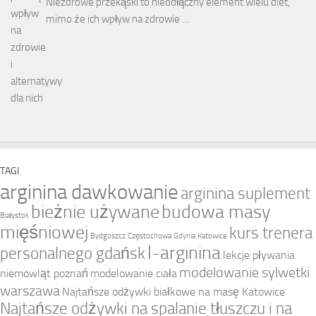
Niezdrowe przekąski to nieodłączny element wielu diet,
mimo że ich wpływ na zdrowie …
TAGI
arginina dawkowanie
arginina suplement
bieżnie używane
budowa masy
Białystok
mięśniowej
kurs trenera
Bydgoszcz
Częstochowa
Gdynia
Katowice
l-arginina
personalnego gdańsk
lekcje pływania
modelowanie sylwetki
niemowląt poznań
modelowanie ciała
warszawa
Najtańsze odżywki białkowe na masę Katowice
Najtańsze odżywki na spalanie tłuszczu i na