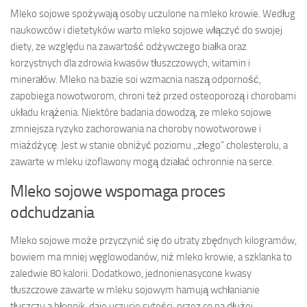
Mleko sojowe spożywają osoby uczulone na mleko krowie. Według
naukowców i dietetyków warto mleko sojowe włączyć do swojej
diety, ze względu na zawartość odżywczego białka oraz
korzystnych dla zdrowia kwasów tłuszczowych, witamin i
minerałów. Mleko na bazie soi wzmacnia naszą odporność,
zapobiega nowotworom, chroni też przed osteoporozą i chorobami
układu krążenia. Niektóre badania dowodzą, ze mleko sojowe
zmniejsza ryzyko zachorowania na choroby nowotworowe i
miażdżycę. Jest w stanie obniżyć poziomu ,,złego” cholesterolu, a
zawarte w mleku izoflawony mogą działać ochronnie na serce.
Mleko sojowe wspomaga proces
odchudzania
Mleko sojowe może przyczynić się do utraty zbędnych kilogramów,
bowiem ma mniej węglowodanów, niż mleko krowie, a szklanka to
zaledwie 80 kalorii. Dodatkowo, jednonienasycone kwasy
tłuszczowe zawarte w mleku sojowym hamują wchłanianie
tłuszczu.a błonnik, daje uczucie sytości, przez co na dłużej