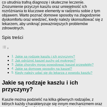
co utrudnia trafną diagnozę i skuteczne leczenie.
Zrozumienie przyczyn kaszlu oraz umiejętność ich
rozróżniania to kluczowe elementy w radzeniu sobie z tym
objawem. Warto poznać domowe sposoby na złagodzenie
dyskomfortu oraz wiedzieć, kiedy należy skonsultować się z
lekarzem, aby uniknąć poważniejszych problemów
zdrowotnych.
Spis treści
Jakie są rodzaje kaszlu i ich przyczyny?
Jak odróżnić kaszel suchy od mokrego?
Jakie choroby mogą powodować kaszel przewlekły?
Jakie są domowe sposoby na kaszel?
Kiedy należy udać się do lekarza z powodu kaszlu?
Jakie są rodzaje kaszlu i ich
przyczyny?
Kaszle można podzielić na kilka głównych rodzajów, z
których każdy charakteryzuje się innym mechanizmem oraz