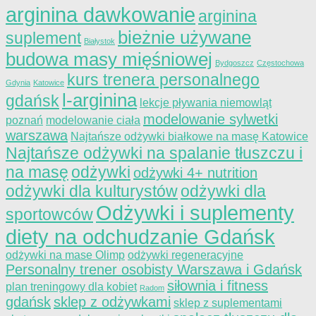
arginina dawkowanie
arginina
bieżnie używane
suplement
Białystok
budowa masy mięśniowej
Bydgoszcz
Częstochowa
kurs trenera personalnego
Gdynia
Katowice
l-arginina
gdańsk
lekcje pływania niemowląt
modelowanie sylwetki
poznań
modelowanie ciała
warszawa
Najtańsze odżywki białkowe na masę Katowice
Najtańsze odżywki na spalanie tłuszczu i
na masę
odżywki
odżywki 4+ nutrition
odżywki dla kulturystów
odżywki dla
Odżywki i suplementy
sportowców
diety na odchudzanie Gdańsk
odżywki na mase Olimp
odżywki regeneracyjne
Personalny trener osobisty Warszawa i Gdańsk
siłownia i fitness
plan treningowy dla kobiet
Radom
gdańsk
sklep z odżywkami
sklep z suplementami