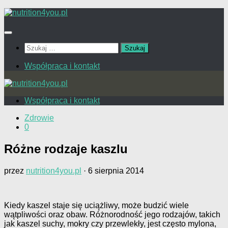
Przejdź
do
treści
Szukaj:
Współpraca i kontakt
Współpraca i kontakt
Zdrowie
0
Różne rodzaje kaszlu
przez
nutrition4you.pl
·
6 sierpnia 2014
Kiedy kaszel staje się uciążliwy, może budzić wiele
wątpliwości oraz obaw. Różnorodność jego rodzajów, takich
jak kaszel suchy, mokry czy przewlekły, jest często mylona,