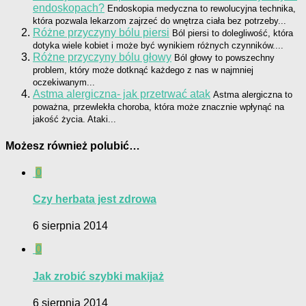
endoskopach?
Endoskopia medyczna to rewolucyjna technika,
która pozwala lekarzom zajrzeć do wnętrza ciała bez potrzeby...
Różne przyczyny bólu piersi
Ból piersi to dolegliwość, która
dotyka wiele kobiet i może być wynikiem różnych czynników....
Różne przyczyny bólu głowy
Ból głowy to powszechny
problem, który może dotknąć każdego z nas w najmniej
oczekiwanym...
Astma alergiczna- jak przetrwać atak
Astma alergiczna to
poważna, przewlekła choroba, która może znacznie wpłynąć na
jakość życia. Ataki...
Możesz również polubić…
0
Czy herbata jest zdrowa
6 sierpnia 2014
0
Jak zrobić szybki makijaż
6 sierpnia 2014