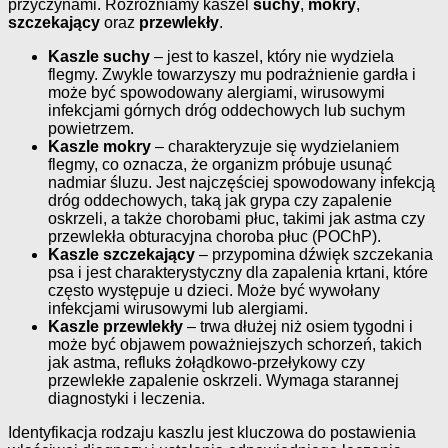
przyczynami. Rozróżniamy kaszel
suchy
,
mokry
,
szczekający
oraz
przewlekły
.
Kaszle suchy
– jest to kaszel, który nie wydziela
flegmy. Zwykle towarzyszy mu podrażnienie gardła i
może być spowodowany alergiami, wirusowymi
infekcjami górnych dróg oddechowych lub suchym
powietrzem.
Kaszle mokry
– charakteryzuje się wydzielaniem
flegmy, co oznacza, że organizm próbuje usunąć
nadmiar śluzu. Jest najczęściej spowodowany infekcją
dróg oddechowych, taką jak grypa czy zapalenie
oskrzeli, a także chorobami płuc, takimi jak astma czy
przewlekła obturacyjna choroba płuc (POChP).
Kaszle szczekający
– przypomina dźwięk szczekania
psa i jest charakterystyczny dla zapalenia krtani, które
często występuje u dzieci. Może być wywołany
infekcjami wirusowymi lub alergiami.
Kaszle przewlekły
– trwa dłużej niż osiem tygodni i
może być objawem poważniejszych schorzeń, takich
jak astma, refluks żołądkowo-przełykowy czy
przewlekłe zapalenie oskrzeli. Wymaga starannej
diagnostyki i leczenia.
Identyfikacja rodzaju kaszlu jest kluczowa do postawienia