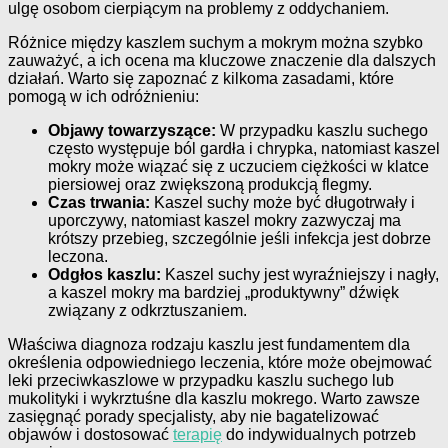
ulgę osobom cierpiącym na problemy z oddychaniem.
Różnice między kaszlem suchym a mokrym można szybko
zauważyć, a ich ocena ma kluczowe znaczenie dla dalszych
działań. Warto się zapoznać z kilkoma zasadami, które
pomogą w ich odróżnieniu:
Objawy towarzyszące:
W przypadku kaszlu suchego
często występuje ból gardła i chrypka, natomiast kaszel
mokry może wiązać się z uczuciem ciężkości w klatce
piersiowej oraz zwiększoną produkcją flegmy.
Czas trwania:
Kaszel suchy może być długotrwały i
uporczywy, natomiast kaszel mokry zazwyczaj ma
krótszy przebieg, szczególnie jeśli infekcja jest dobrze
leczona.
Odgłos kaszlu:
Kaszel suchy jest wyraźniejszy i nagły,
a kaszel mokry ma bardziej „produktywny” dźwięk
związany z odkrztuszaniem.
Właściwa diagnoza rodzaju kaszlu jest fundamentem dla
określenia odpowiedniego leczenia, które może obejmować
leki przeciwkaszlowe w przypadku kaszlu suchego lub
mukolityki i wykrztuśne dla kaszlu mokrego. Warto zawsze
zasięgnąć porady specjalisty, aby nie bagatelizować
objawów i dostosować
terapię
do indywidualnych potrzeb