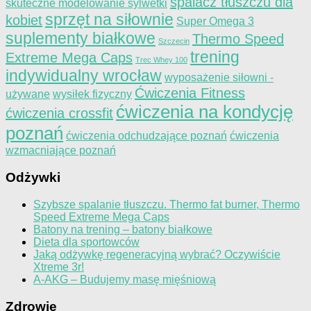
spalacz tłuszczu dla
skuteczne modelowanie sylwetki
sprzęt na siłownie
kobiet
Super Omega 3
suplementy białkowe
Thermo Speed
Szczecin
trening
Extreme Mega Caps
Trec Whey 100
indywidualny wrocław
wyposażenie siłowni -
Ćwiczenia Fitness
używane
wysiłek fizyczny
ćwiczenia na kondycję
ćwiczenia crossfit
poznań
ćwiczenia odchudzające poznań
ćwiczenia
wzmacniające poznań
Odżywki
Szybsze spalanie tłuszczu. Thermo fat burner, Thermo
Speed Extreme Mega Caps
Batony na trening – batony białkowe
Dieta dla sportowców
Jaką odżywkę regeneracyjną wybrać? Oczywiście
Xtreme 3r!
A-AKG – Budujemy masę mięśniową
Zdrowie