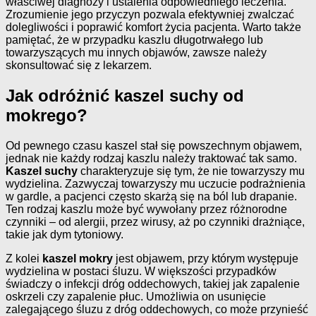
właściwej diagnozy i ustalenia odpowiedniego leczenia.
Zrozumienie jego przyczyn pozwala efektywniej zwalczać
dolegliwości i poprawić komfort życia pacjenta. Warto także
pamiętać, że w przypadku kaszlu długotrwałego lub
towarzyszących mu innych objawów, zawsze należy
skonsultować się z lekarzem.
Jak odróżnić kaszel suchy od
mokrego?
Od pewnego czasu kaszel stał się powszechnym objawem,
jednak nie każdy rodzaj kaszlu należy traktować tak samo.
Kaszel suchy
charakteryzuje się tym, że nie towarzyszy mu
wydzielina. Zazwyczaj towarzyszy mu uczucie podrażnienia
w gardle, a pacjenci często skarżą się na ból lub drapanie.
Ten rodzaj kaszlu może być wywołany przez różnorodne
czynniki – od alergii, przez wirusy, aż po czynniki drażniące,
takie jak dym tytoniowy.
Z kolei
kaszel mokry
jest objawem, przy którym występuje
wydzielina w postaci śluzu. W większości przypadków
świadczy o infekcji dróg oddechowych, takiej jak zapalenie
oskrzeli czy zapalenie płuc. Umożliwia on usunięcie
zalegającego śluzu z dróg oddechowych, co może przynieść