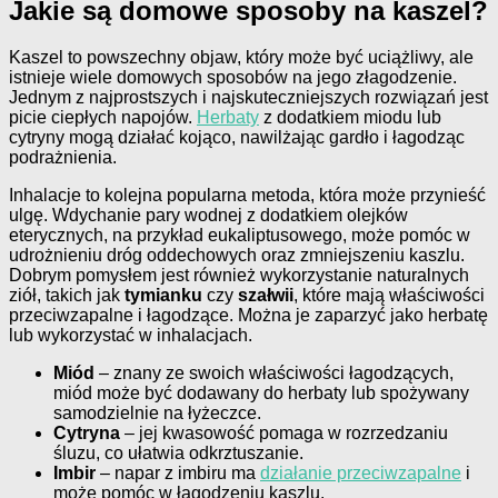
Jakie są domowe sposoby na kaszel?
Kaszel to powszechny objaw, który może być uciążliwy, ale
istnieje wiele domowych sposobów na jego złagodzenie.
Jednym z najprostszych i najskuteczniejszych rozwiązań jest
picie ciepłych napojów.
Herbaty
z dodatkiem miodu lub
cytryny mogą działać kojąco, nawilżając gardło i łagodząc
podrażnienia.
Inhalacje to kolejna popularna metoda, która może przynieść
ulgę. Wdychanie pary wodnej z dodatkiem olejków
eterycznych, na przykład eukaliptusowego, może pomóc w
udrożnieniu dróg oddechowych oraz zmniejszeniu kaszlu.
Dobrym pomysłem jest również wykorzystanie naturalnych
ziół, takich jak
tymianku
czy
szałwii
, które mają właściwości
przeciwzapalne i łagodzące. Można je zaparzyć jako herbatę
lub wykorzystać w inhalacjach.
Miód
– znany ze swoich właściwości łagodzących,
miód może być dodawany do herbaty lub spożywany
samodzielnie na łyżeczce.
Cytryna
– jej kwasowość pomaga w rozrzedzaniu
śluzu, co ułatwia odkrztuszanie.
Imbir
– napar z imbiru ma
działanie przeciwzapalne
i
może pomóc w łagodzeniu kaszlu.