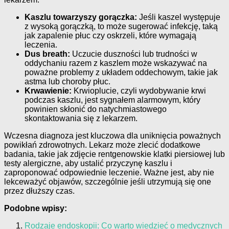
Kaszlu towarzyszy gorączka:
Jeśli kaszel występuje
z wysoką gorączką, to może sugerować infekcję, taką
jak zapalenie płuc czy oskrzeli, które wymagają
leczenia.
Dus breath:
Uczucie duszności lub trudności w
oddychaniu razem z kaszlem może wskazywać na
poważne problemy z układem oddechowym, takie jak
astma lub choroby płuc.
Krwawienie:
Krwioplucie, czyli wydobywanie krwi
podczas kaszlu, jest sygnałem alarmowym, który
powinien skłonić do natychmiastowego
skontaktowania się z lekarzem.
Wczesna diagnoza jest kluczowa dla uniknięcia poważnych
powikłań zdrowotnych. Lekarz może zlecić dodatkowe
badania, takie jak zdjęcie rentgenowskie klatki piersiowej lub
testy alergiczne, aby ustalić przyczynę kaszlu i
zaproponować odpowiednie leczenie. Ważne jest, aby nie
lekceważyć objawów, szczególnie jeśli utrzymują się one
przez dłuższy czas.
Podobne wpisy:
Rodzaje endoskopii: Co warto wiedzieć o medycznych