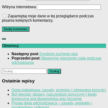
Witryna internetowa
Zapamiętaj moje dane w tej przeglądarce podczas
pisania kolejnych komentarzy.
Obserwuj:
Następny post
Syndrom suchego oka
Poprzedni post
Obsesyjne mierzenie ciała podczas
odchudzania
Szukaj:
Ostatnie wpisy
Dieta koktajlowa: zasady, przepisy i zdrowotne korzyści
Ból pleców: objawy, najczęstsze przyczyny i kiedy
konieczna jest diagnostyka oraz leczenie
Prosta dieta odchudzająca – zasady, produkty i
przykładowy jadłospis