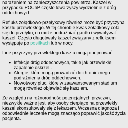
narażeniem na zanieczyszczenia powietrza. Kaszel w
przypadku POChP często towarzyszy wydzielinie z dróg
oddechowych.
Refluks żołądkowo-przełykowy również może być przyczyną
kaszlu przewlekłego. W tej chorobie kwas żołądkowy cofa
się do przełyku, co może podrażniać gardło i wywoływać
kaszel. Często długotrwały kaszel związany z refluksem
występuje po
posiłkach
lub w nocy.
Inne przyczyny przewlekłego kaszlu mogą obejmować:
Infekcje dróg oddechowych, takie jak przewlekłe
zapalenie oskrzeli.
Alergie, które mogą prowadzić do chronicznego
podrażnienia dróg oddechowych.
Nowotwory płuc, które w zaawansowanym stadium
mogą również objawiać się kaszlem.
Ze względu na różnorodność potencjalnych przyczyn,
niezwykle ważne jest, aby osoby cierpiące na przewlekły
kaszel skonsultowały się z lekarzem. Wczesna diagnoza i
odpowiednie leczenie mogą znacząco poprawić jakość życia
pacjenta.