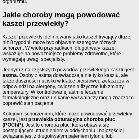
organizmu.
Jakie choroby mogą powodować
kaszel przewlekły?
Kaszel przewlekły, definiowany jako kaszel trwający dłużej
niż 8 tygodni, może być objawem szeregów różnych
schorzeń. W wielu przypadkach, długotrwały kaszel
wskazuje na poważniejsze problemy zdrowotne, które
wymagają uwagi specjalisty.
Jednym z najczęstszych powodów przewlekłego kaszlu jest
astma
. Osoby z astmą doświadczają nie tylko kaszlu, ale
także duszności i ucisku w klatce piersiowej, zwłaszcza w
odpowiedzi na alergeny, ćwiczenia fizyczne lub zmiany
temperatury. W kontrolowanej astmie leczenie
farmakologiczne oraz unikanie wyzwalaczy mogą znacząco
poprawić stan pacjenta.
Kolejnym schorzeniem, które może powodować przewlekły
kaszel, jest
przewlekła obturacyjna choroba płuc
(POChP)
. Jest to choroba płuc, która objawia się
postępującym utrudnieniem w oddychaniu i najczęściej
związana jest z długotrwałym paleniem tytoniu lub