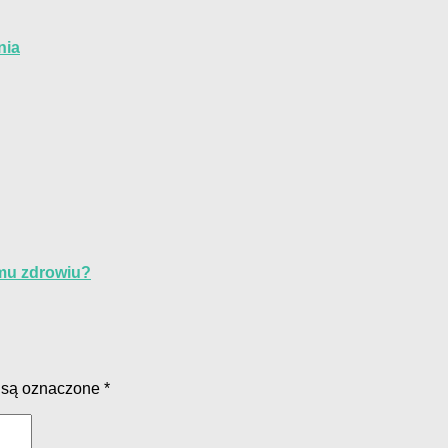
nia
emu zdrowiu?
 są oznaczone
*