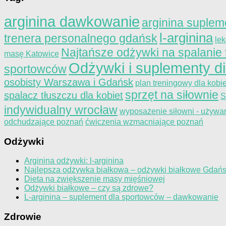
arginina dawkowanie
arginina suplem
l-arginina
trenera personalnego gdańsk
le
Najtańsze odżywki na spalanie 
masę Katowice
Odżywki i suplementy d
sportowców
osobisty Warszawa i Gdańsk
plan treningowy dla kobie
sprzęt na siłownie
spalacz tłuszczu dla kobiet
S
indywidualny wrocław
wyposażenie siłowni - używa
odchudzające poznań
ćwiczenia wzmacniające poznań
Odżywki
Arginina odżywki: l-arginina
Najlepsza odżywka białkowa – odżywki białkowe Gdań
Dieta na zwiększenie masy mięśniowej
Odżywki białkowe – czy są zdrowe?
L-arginina – suplement dla sportowców – dawkowanie
Zdrowie