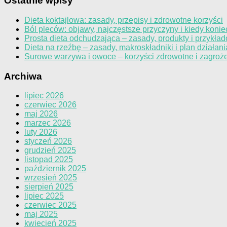
Ostatnie wpisy
Dieta koktajlowa: zasady, przepisy i zdrowotne korzyści
Ból pleców: objawy, najczęstsze przyczyny i kiedy konie
Prosta dieta odchudzająca – zasady, produkty i przykład
Dieta na rzeźbę – zasady, makroskładniki i plan działani
Surowe warzywa i owoce – korzyści zdrowotne i zagroż
Archiwa
lipiec 2026
czerwiec 2026
maj 2026
marzec 2026
luty 2026
styczeń 2026
grudzień 2025
listopad 2025
październik 2025
wrzesień 2025
sierpień 2025
lipiec 2025
czerwiec 2025
maj 2025
kwiecień 2025