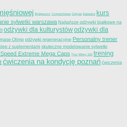
ięśniowej
kurs
Bydgoszcz
Częstochowa
Gdynia
Katowice
nie sylwetki warszawa
Najtańsze odżywki białkowe na
odżywki dla kulturystów
odżywki dla
on
Personalny trener
 mase Olimp
odżywki regeneracyjne
klep z suplementami
skuteczne modelowanie sylwetki
trening
 Speed Extreme Mega Caps
Trec Whey 100
ćwiczenia na kondycję poznań
t
ćwiczenia