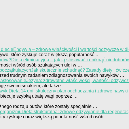
Endywia – zdrowe właściwości i wartości odżywcze w di
zywo, które zyskuje coraz większą popularność …
Dieta eliminacyjna – jak ją stosować i uniknąć niedoboró
larności wśród osób szukających ulgi w …
Jak skutecznie schudnąć? Zasady diety i ćwicz
i przed trudnym zadaniem zdiagnozowania swoich nawyków …
Jeżyna: zdrowotne właściwości, wartości odżywcz
uwagę swoim smakiem, ale także …
Dieta 14 dni: skuteczny plan odchudzania i zdrowe nawyki
obiecuje szybką utratę wagi poprzez …
nego rodzaju butów, które zostały specjalnie …
Dieta strukturalna: zdrowe odżywianie dla regenerac
który zyskuje coraz większą popularność wśród osób …