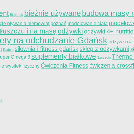
bieżnie używane
budowa masy m
ent
Białystok
modelowa
kcje pływania niemowląt poznań
modelowanie ciała
tłuszczu i na masę
odżywki
odżywki 4+ nutriti
iety na odchudzanie Gdańsk
odżywki na
siłownia i fitness gdańsk
sklep z odżywkami
t
s
Radom
suplementy białkowe
Thermo
uper Omega 3
Szczecin
Ćwiczenia Fitness
ćwiczenia crossfi
ne
wysiłek fizyczny
sk