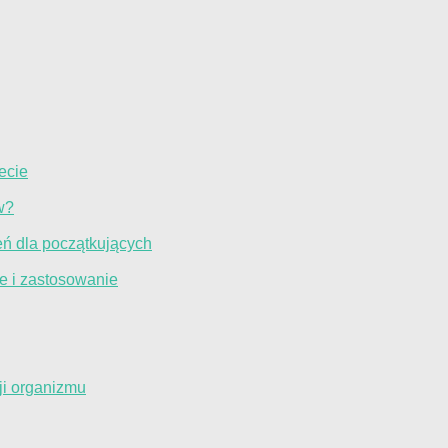
ecie
w?
eń dla początkujących
e i zastosowanie
ji organizmu