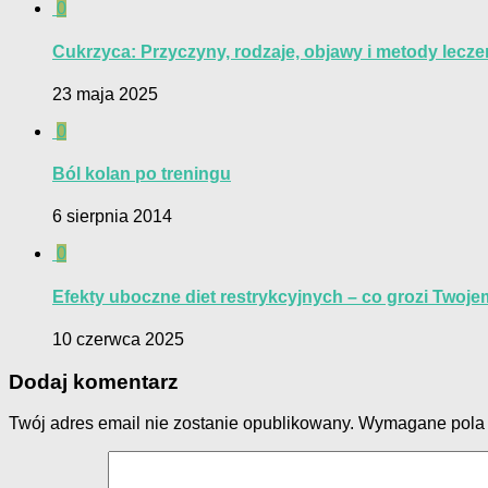
0
Cukrzyca: Przyczyny, rodzaje, objawy i metody lecze
23 maja 2025
0
Ból kolan po treningu
6 sierpnia 2014
0
Efekty uboczne diet restrykcyjnych – co grozi Twoj
10 czerwca 2025
Dodaj komentarz
Twój adres email nie zostanie opublikowany.
Wymagane pola