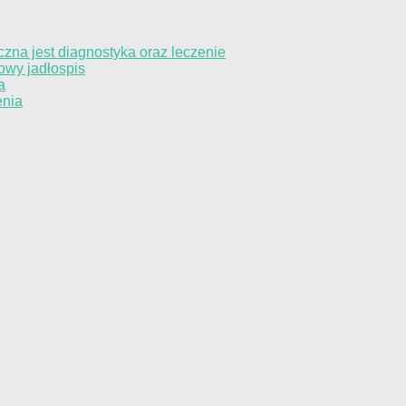
czna jest diagnostyka oraz leczenie
owy jadłospis
a
enia