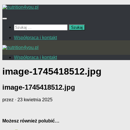
Przejdź
do
treści
Szukaj:
Współpraca i kontakt
Współpraca i kontakt
image-1745418512.jpg
image-1745418512.jpg
przez
·
23 kwietnia 2025
Możesz również polubić…