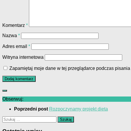
Komentarz
*
Nazwa
*
Adres email
*
Witryna internetowa
Zapamiętaj moje dane w tej przeglądarce podczas pisania
Obserwuj:
Poprzedni post
Rozpoczynamy projekt dieta
Szukaj: