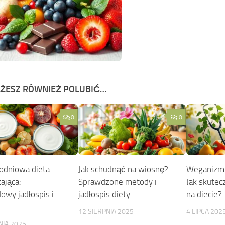
ŻESZ RÓWNIEŻ POLUBIĆ…
0
0
dniowa dieta
Jak schudnąć na wiosnę?
Weganizm 
ająca:
Sprawdzone metody i
Jak skutec
owy jadłospis i
jadłospis diety
na diecie?
12 SIERPNIA 2025
4 LIPCA 202
NIA 2025