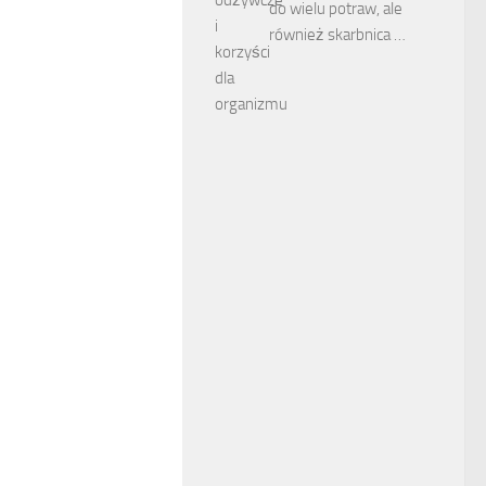
do wielu potraw, ale
również skarbnica …