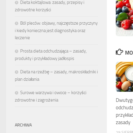
Dieta koktajlowa: zasady, przepisy i
zdrowotne korzyści
Ból pleców: objawy, najczęstsze przyczyny
i kiedy konieczna jest diagnostyka oraz
leczenie
Prosta dieta odchudzająca – zasady,
MO
produkty i przykładowy jadłospis
Dieta na rzeźbę – zasady, makroskładniki i
plan działania
Surowe warzywa i owoce – korzyści
Dwutygo
zdrowotne i zagrożenia
odchudz
przykład
zasady
ARCHIWA
29 SIERP