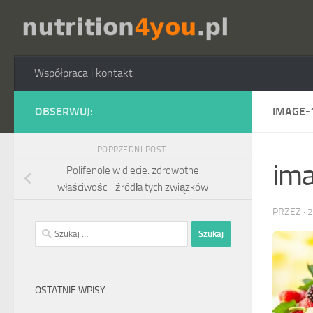
Przejdź do treści
Współpraca i kontakt
OBSERWUJ:
IMAGE-
POPRZEDNI POST
im
Polifenole w diecie: zdrowotne
właściwości i źródła tych związków
PRZEZ
·
2
Szukaj:
OSTATNIE WPISY