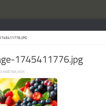
1745411776.JPG
age-1745411776.jpg
3 KWIETNIA 2025