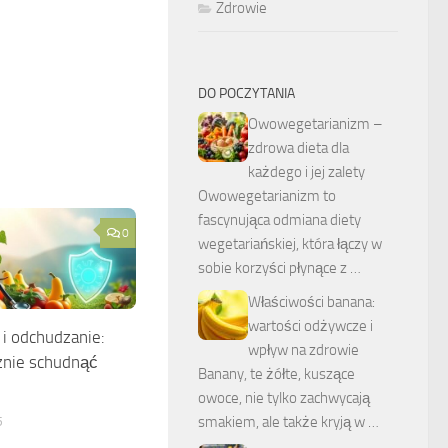
Zdrowie
DO POCZYTANIA
Owowegetarianizm –
zdrowa dieta dla
każdego i jej zalety
Owowegetarianizm to
fascynująca odmiana diety
0
wegetariańskiej, która łączy w
sobie korzyści płynące z …
Właściwości banana:
wartości odżywcze i
i odchudzanie:
wpływ na zdrowie
znie schudnąć
Banany, te żółte, kuszące
owoce, nie tylko zachwycają
5
smakiem, ale także kryją w …