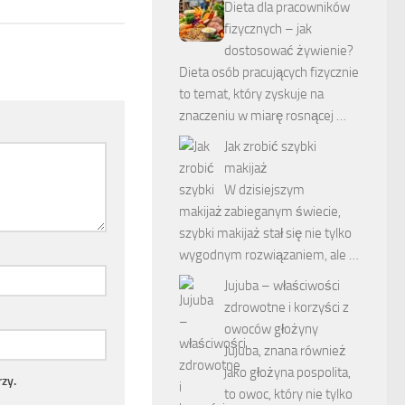
Dieta dla pracowników
fizycznych – jak
dostosować żywienie?
Dieta osób pracujących fizycznie
to temat, który zyskuje na
znaczeniu w miarę rosnącej …
Jak zrobić szybki
makijaż
W dzisiejszym
zabieganym świecie,
szybki makijaż stał się nie tylko
wygodnym rozwiązaniem, ale …
Jujuba – właściwości
zdrowotne i korzyści z
owoców głożyny
Jujuba, znana również
jako głożyna pospolita,
zy.
to owoc, który nie tylko