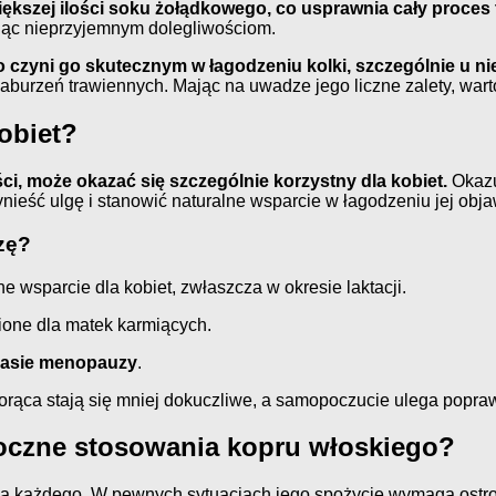
kszej ilości soku żołądkowego, co usprawnia cały proces t
ając nieprzyjemnym dolegliwościom.
o czyni go skutecznym w łagodzeniu kolki, szczególnie u ni
burzeń trawiennych. Mając na uwadze jego liczne zalety, wart
obiet?
i, może okazać się szczególnie korzystny dla kobiet.
Okazu
ynieść ulgę i stanowić naturalne wsparcie w łagodzeniu jej obj
zę?
e wsparcie dla kobiet, zwłaszcza w okresie laktacji.
ione dla matek karmiących.
czasie menopauzy
.
orąca stają się mniej dokuczliwe, a samopoczucie ulega popraw
boczne stosowania kopru włoskiego?
 dla każdego. W pewnych sytuacjach jego spożycie wymaga ostro