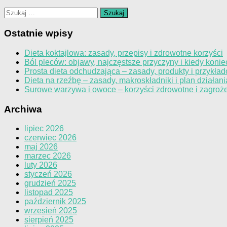
Szukaj:
Ostatnie wpisy
Dieta koktajlowa: zasady, przepisy i zdrowotne korzyści
Ból pleców: objawy, najczęstsze przyczyny i kiedy konie
Prosta dieta odchudzająca – zasady, produkty i przykład
Dieta na rzeźbę – zasady, makroskładniki i plan działani
Surowe warzywa i owoce – korzyści zdrowotne i zagroż
Archiwa
lipiec 2026
czerwiec 2026
maj 2026
marzec 2026
luty 2026
styczeń 2026
grudzień 2025
listopad 2025
październik 2025
wrzesień 2025
sierpień 2025