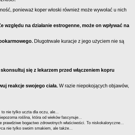
żność, ponieważ koper włoski również może wywołać u nich
Ze względu na działanie estrogenne, może on wpływać na
u pokarmowego.
Długotrwałe kuracje z jego użyciem nie są
i, skonsultuj się z lekarzem przed włączeniem kopru
uj reakcje swojego ciała.
W razie niepokojących objawów,
 nie tylko uczta dla oczu, ale...
iepozorna roślina, która od wieków fascynuje...
e prawdziwe bogactwo zdrowotnych właściwości. To niskokaloryczne...
ca nie tylko swoim smakiem, ale także...