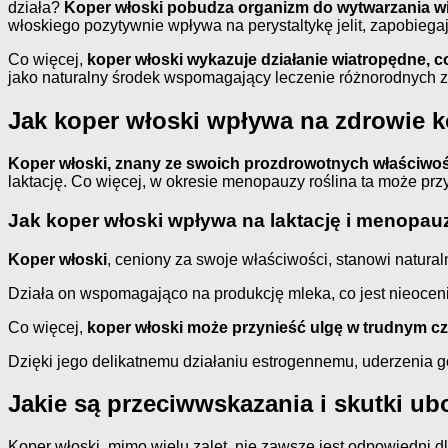
działa?
Koper włoski pobudza organizm do wytwarzania wię
włoskiego pozytywnie wpływa na perystaltykę jelit, zapobieg
Co więcej,
koper włoski wykazuje działanie wiatropędne, c
jako naturalny środek wspomagający leczenie różnorodnych za
Jak koper włoski wpływa na zdrowie k
Koper włoski, znany ze swoich prozdrowotnych właściwośc
laktację. Co więcej, w okresie menopauzy roślina ta może prz
Jak koper włoski wpływa na laktację i menopau
Koper włoski
, ceniony za swoje właściwości, stanowi naturaln
Działa on wspomagająco na produkcję mleka, co jest nieocen
Co więcej,
koper włoski może przynieść ulgę w trudnym 
Dzięki jego delikatnemu działaniu estrogennemu, uderzenia g
Jakie są przeciwwskazania i skutki u
Koper włoski, mimo wielu zalet, nie zawsze jest odpowiedni