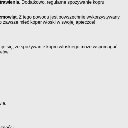
rawienia.
Dodatkowo, regularne spożywanie kopru
emowląt.
Z tego powodu jest powszechnie wykorzystywany
o zawsze mieć koper włoski w swojej apteczce!
je się, że spożywanie kopru włoskiego może wspomagać
awów.
ie.
żności.