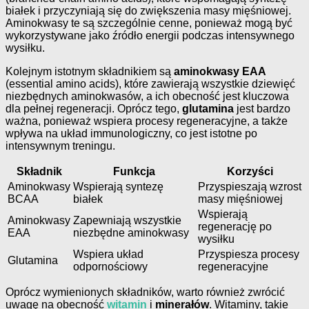
białek i przyczyniają się do zwiększenia masy mięśniowej.
Aminokwasy te są szczególnie cenne, ponieważ mogą być
wykorzystywane jako źródło energii podczas intensywnego
wysiłku.
Kolejnym istotnym składnikiem są
aminokwasy EAA
(essential amino acids), które zawierają wszystkie dziewięć
niezbędnych aminokwasów, a ich obecność jest kluczowa
dla pełnej regeneracji. Oprócz tego,
glutamina
jest bardzo
ważna, ponieważ wspiera procesy regeneracyjne, a także
wpływa na układ immunologiczny, co jest istotne po
intensywnym treningu.
Składnik
Funkcja
Korzyści
Aminokwasy
Wspierają syntezę
Przyspieszają wzrost
BCAA
białek
masy mięśniowej
Wspierają
Aminokwasy
Zapewniają wszystkie
regenerację po
EAA
niezbędne aminokwasy
wysiłku
Wspiera układ
Przyspiesza procesy
Glutamina
odpornościowy
regeneracyjne
Oprócz wymienionych składników, warto również zwrócić
uwagę na obecność
witamin
i
minerałów
. Witaminy, takie