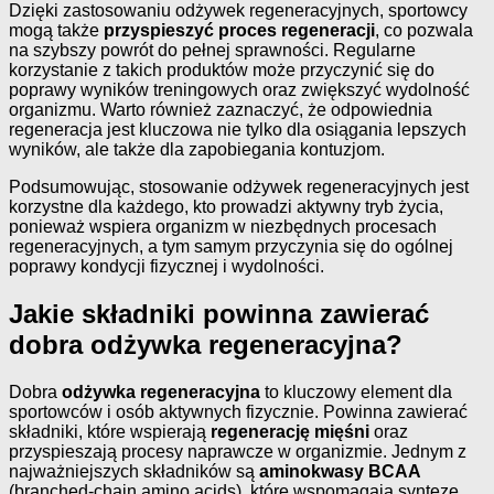
Dzięki zastosowaniu odżywek regeneracyjnych, sportowcy
mogą także
przyspieszyć proces regeneracji
, co pozwala
na szybszy powrót do pełnej sprawności. Regularne
korzystanie z takich produktów może przyczynić się do
poprawy wyników treningowych oraz zwiększyć wydolność
organizmu. Warto również zaznaczyć, że odpowiednia
regeneracja jest kluczowa nie tylko dla osiągania lepszych
wyników, ale także dla zapobiegania kontuzjom.
Podsumowując, stosowanie odżywek regeneracyjnych jest
korzystne dla każdego, kto prowadzi aktywny tryb życia,
ponieważ wspiera organizm w niezbędnych procesach
regeneracyjnych, a tym samym przyczynia się do ogólnej
poprawy kondycji fizycznej i wydolności.
Jakie składniki powinna zawierać
dobra odżywka regeneracyjna?
Dobra
odżywka regeneracyjna
to kluczowy element dla
sportowców i osób aktywnych fizycznie. Powinna zawierać
składniki, które wspierają
regenerację mięśni
oraz
przyspieszają procesy naprawcze w organizmie. Jednym z
najważniejszych składników są
aminokwasy BCAA
(branched-chain amino acids), które wspomagają syntezę