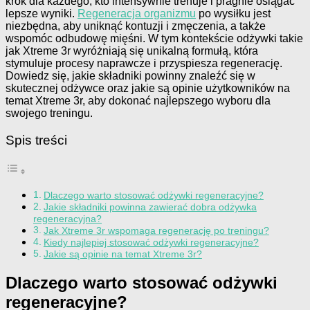
krok dla każdego, kto intensywnie trenuje i pragnie osiągać
lepsze wyniki.
Regeneracja organizmu
po wysiłku jest
niezbędna, aby uniknąć kontuzji i zmęczenia, a także
wspomóc odbudowę mięśni. W tym kontekście odżywki takie
jak Xtreme 3r wyróżniają się unikalną formułą, która
stymuluje procesy naprawcze i przyspiesza regenerację.
Dowiedz się, jakie składniki powinny znaleźć się w
skutecznej odżywce oraz jakie są opinie użytkowników na
temat Xtreme 3r, aby dokonać najlepszego wyboru dla
swojego treningu.
Spis treści
Dlaczego warto stosować odżywki regeneracyjne?
Jakie składniki powinna zawierać dobra odżywka
regeneracyjna?
Jak Xtreme 3r wspomaga regenerację po treningu?
Kiedy najlepiej stosować odżywki regeneracyjne?
Jakie są opinie na temat Xtreme 3r?
Dlaczego warto stosować odżywki
regeneracyjne?