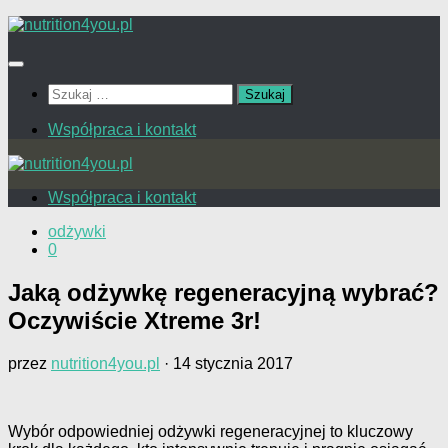
Przejdź
do
treści
Szukaj:
Współpraca i kontakt
Współpraca i kontakt
odżywki
0
Jaką odżywkę regeneracyjną wybrać?
Oczywiście Xtreme 3r!
przez
nutrition4you.pl
·
14 stycznia 2017
Wybór odpowiedniej odżywki regeneracyjnej to kluczowy