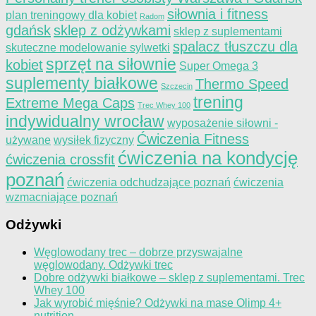
siłownia i fitness
plan treningowy dla kobiet
Radom
gdańsk
sklep z odżywkami
sklep z suplementami
spalacz tłuszczu dla
skuteczne modelowanie sylwetki
sprzęt na siłownie
kobiet
Super Omega 3
suplementy białkowe
Thermo Speed
Szczecin
trening
Extreme Mega Caps
Trec Whey 100
indywidualny wrocław
wyposażenie siłowni -
Ćwiczenia Fitness
używane
wysiłek fizyczny
ćwiczenia na kondycję
ćwiczenia crossfit
poznań
ćwiczenia odchudzające poznań
ćwiczenia
wzmacniające poznań
Odżywki
Węglowodany trec – dobrze przyswajalne
węglowodany. Odżywki trec
Dobre odżywki białkowe – sklep z suplementami. Trec
Whey 100
Jak wyrobić mięśnie? Odżywki na mase Olimp 4+
nutrition