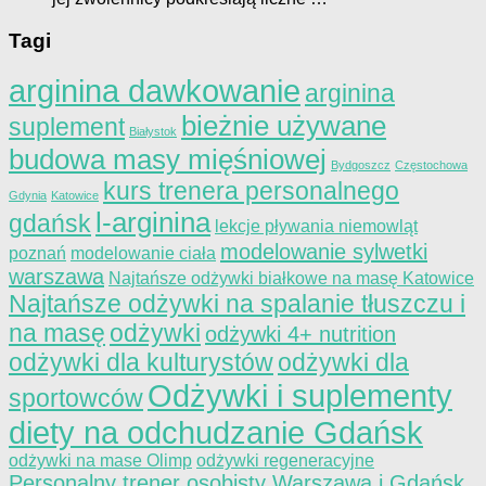
Tagi
arginina dawkowanie
arginina
bieżnie używane
suplement
Białystok
budowa masy mięśniowej
Bydgoszcz
Częstochowa
kurs trenera personalnego
Gdynia
Katowice
l-arginina
gdańsk
lekcje pływania niemowląt
modelowanie sylwetki
poznań
modelowanie ciała
warszawa
Najtańsze odżywki białkowe na masę Katowice
Najtańsze odżywki na spalanie tłuszczu i
na masę
odżywki
odżywki 4+ nutrition
odżywki dla kulturystów
odżywki dla
Odżywki i suplementy
sportowców
diety na odchudzanie Gdańsk
odżywki na mase Olimp
odżywki regeneracyjne
Personalny trener osobisty Warszawa i Gdańsk