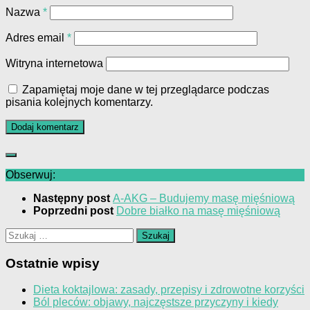
Nazwa
*
Adres email
*
Witryna internetowa
Zapamiętaj moje dane w tej przeglądarce podczas
pisania kolejnych komentarzy.
Obserwuj:
Następny post
A-AKG – Budujemy masę mięśniową
Poprzedni post
Dobre białko na masę mięśniową
Szukaj:
Ostatnie wpisy
Dieta koktajlowa: zasady, przepisy i zdrowotne korzyści
Ból pleców: objawy, najczęstsze przyczyny i kiedy