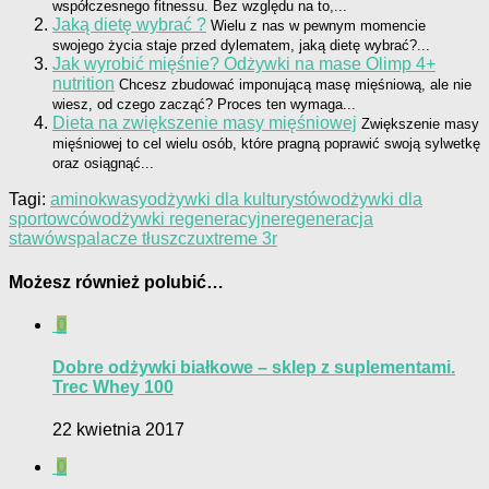
współczesnego fitnessu. Bez względu na to,...
Jaką dietę wybrać ?
Wielu z nas w pewnym momencie
swojego życia staje przed dylematem, jaką dietę wybrać?...
Jak wyrobić mięśnie? Odżywki na mase Olimp 4+
nutrition
Chcesz zbudować imponującą masę mięśniową, ale nie
wiesz, od czego zacząć? Proces ten wymaga...
Dieta na zwiększenie masy mięśniowej
Zwiększenie masy
mięśniowej to cel wielu osób, które pragną poprawić swoją sylwetkę
oraz osiągnąć...
Tagi:
aminokwasy
odżywki dla kulturystów
odżywki dla
sportowców
odżywki regeneracyjne
regeneracja
stawów
spalacze tłuszczu
xtreme 3r
Możesz również polubić…
0
Dobre odżywki białkowe – sklep z suplementami.
Trec Whey 100
22 kwietnia 2017
0