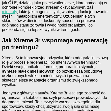
jak C i E, działają jako przeciwutleniacze, które pomagają w
ochronie komórek przed stresem oksydacyjnym, zaś
minerały
, takie jak magnez i cynk, wspierają funkcjonowanie
mięśni i metabolizm energetyczny. Uzupełnianie tych
składników w diecie to doskonały sposób na poprawę
ogólnego stanu zdrowia i wydolności organizmu, co
przekłada się na lepsze wyniki w treningach.
Jak Xtreme 3r wspomaga regenerację
po treningu?
Xtreme 3r to innowacyjna odżywka, która odegrała kluczową
rolę w procesie regeneracji po intensywnych treningach.
Dzięki swojej unikalnej formule, preparat ten stymuluje
syntezę białek mięśniowych
, co przyspiesza odbudowę
uszkodzonych włókien mięśniowych i pozwala na
skuteczniejsze adaptacje organizmu do zwiększonego
wysiłku.
Jednym z głównych atutów Xtreme 3r jest jego zdolność do
ograniczania katabolizmu, czyli procesów prowadzących do
degradacji mięśni. To niezwykle ważne, szczególnie dla
sportowców, którzy chcą utrzymać swoją siłę oraz masę
mięśniową, nawet podczas intensywnych treningów.