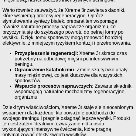
Warto również zauważyć, że Xtreme 3r zawiera składniki,
które wspierają procesy regeneracyjne. Oprócz
stymulowania syntezy białek, preparat ten wspomaga
również naturalne procesy naprawcze organizmu, co
przyczynia się do szybszego powrotu do pełnej formy po
wysiłku. Dzięki temu sportowcy mogą trenować bardziej
efektywnie, z mniejszym ryzykiem kontuzji i przetrenowania.
Przyspieszenie regeneracji:
Xtreme 3r skraca czas
potrzebny na odbudowę mięśni po intensywnym
treningu.
Ograniczenie katabolizmu:
Zmniejsza ryzyko utraty
masy mięśniowej, co jest kluczowe dla wszystkich
sportowców.
Wsparcie procesów naprawczych:
Zawarte składniki
wspomagają naturalne mechanizmy regeneracyjne
organizmu.
Dzięki tym właściwościom, Xtreme 3r staje się nieocenionym
wsparciem dla każdego, kto poważnie podchodzi do
swojego treningu i pragnie osiągnąć lepsze wyniki. Produkt
ten jest zatem idealnym rozwiązaniem dla osób
wykonujących intensywne ćwiczenia, które pragną
optymalizować efekty swoich wysiłków.