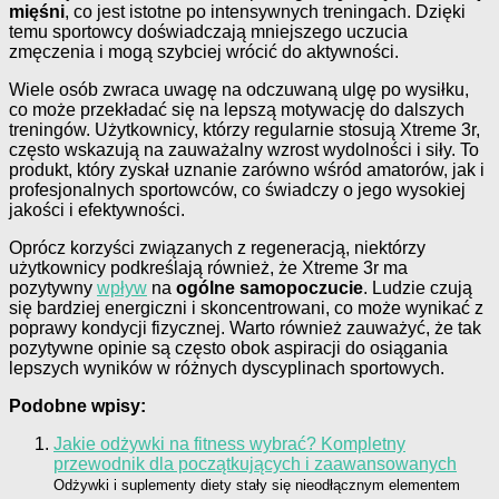
mięśni
, co jest istotne po intensywnych treningach. Dzięki
temu sportowcy doświadczają mniejszego uczucia
zmęczenia i mogą szybciej wrócić do aktywności.
Wiele osób zwraca uwagę na odczuwaną ulgę po wysiłku,
co może przekładać się na lepszą motywację do dalszych
treningów. Użytkownicy, którzy regularnie stosują Xtreme 3r,
często wskazują na zauważalny wzrost wydolności i siły. To
produkt, który zyskał uznanie zarówno wśród amatorów, jak i
profesjonalnych sportowców, co świadczy o jego wysokiej
jakości i efektywności.
Oprócz korzyści związanych z regeneracją, niektórzy
użytkownicy podkreślają również, że Xtreme 3r ma
pozytywny
wpływ
na
ogólne samopoczucie
. Ludzie czują
się bardziej energiczni i skoncentrowani, co może wynikać z
poprawy kondycji fizycznej. Warto również zauważyć, że tak
pozytywne opinie są często obok aspiracji do osiągania
lepszych wyników w różnych dyscyplinach sportowych.
Podobne wpisy:
Jakie odżywki na fitness wybrać? Kompletny
przewodnik dla początkujących i zaawansowanych
Odżywki i suplementy diety stały się nieodłącznym elementem