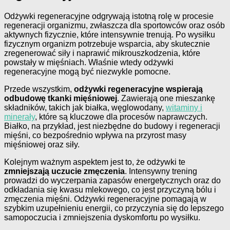
Odżywki regeneracyjne odgrywają istotną rolę w procesie
regeneracji organizmu, zwłaszcza dla sportowców oraz osób
aktywnych fizycznie, które intensywnie trenują. Po wysiłku
fizycznym organizm potrzebuje wsparcia, aby skutecznie
zregenerować siły i naprawić mikrouszkodzenia, które
powstały w mięśniach. Właśnie wtedy odżywki
regeneracyjne mogą być niezwykle pomocne.
Przede wszystkim,
odżywki regeneracyjne wspierają
odbudowę tkanki mięśniowej
. Zawierają one mieszankę
składników, takich jak białka, węglowodany,
witaminy i
minerały
, które są kluczowe dla procesów naprawczych.
Białko, na przykład, jest niezbędne do budowy i regeneracji
mięśni, co bezpośrednio wpływa na przyrost masy
mięśniowej oraz siły.
Kolejnym ważnym aspektem jest to, że odżywki te
zmniejszają uczucie zmęczenia
. Intensywny trening
prowadzi do wyczerpania zapasów energetycznych oraz do
odkładania się kwasu mlekowego, co jest przyczyną bólu i
zmęczenia mięśni. Odżywki regeneracyjne pomagają w
szybkim uzupełnieniu energii, co przyczynia się do lepszego
samopoczucia i zmniejszenia dyskomfortu po wysiłku.