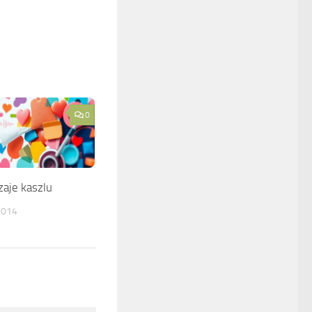
0
aje kaszlu
2014