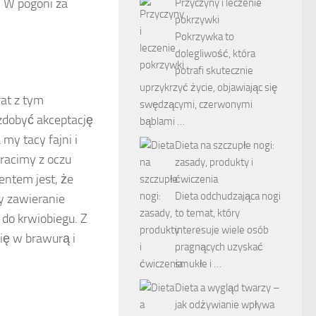
. W pogoni za
Przyczyny i leczenie
pokrzywki
Pokrzywka to
dolegliwość, która
potrafi skutecznie
uprzykrzyć życie, objawiając się
rat z tym
swędzącymi, czerwonymi
zdobyć akceptację
bąblami …
 my tacy fajni i
Dieta na szczupłe nogi:
tracimy z oczu
zasady, produkty i
entem jest, że
ćwiczenia
Dieta odchudzająca nogi
y zawieranie
to temat, który
 do krwiobiegu. Z
interesuje wiele osób
ię w brawurą i
pragnących uzyskać
smukłe i …
Dieta a wygląd twarzy –
jak odżywianie wpływa