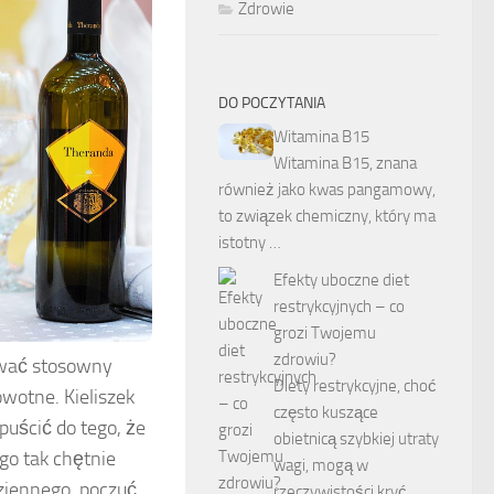
Zdrowie
DO POCZYTANIA
Witamina B15
Witamina B15, znana
również jako kwas pangamowy,
to związek chemiczny, który ma
istotny …
Efekty uboczne diet
restrykcyjnych – co
grozi Twojemu
zdrowiu?
hować stosowny
Diety restrykcyjne, choć
owotne. Kieliszek
często kuszące
puścić do tego, że
obietnicą szybkiej utraty
ego tak chętnie
wagi, mogą w
ziennego, poczuć
rzeczywistości kryć …