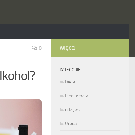
0
WIĘCEJ
KATEGORIE
alkohol?
Dieta
Inne tematy
odżywki
Uroda