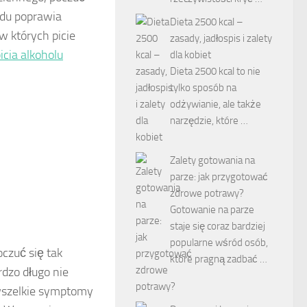
adu poprawia
Dieta 2500 kcal –
w których picie
zasady, jadłospis i zalety
picia alkoholu
dla kobiet
Dieta 2500 kcal to nie
tylko sposób na
odżywianie, ale także
narzędzie, które …
Zalety gotowania na
parze: jak przygotować
zdrowe potrawy?
Gotowanie na parze
staje się coraz bardziej
popularne wśród osób,
czuć się tak
które pragną zadbać …
rdzo długo nie
 wszelkie symptomy