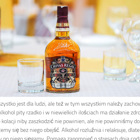
zystko jest dla ludzi, ale też w tym wszystkim należy zac
Alkohol pity rzadko i w niewielkich ilościach ma działanie zdr
 kolacji niby zaszkodzić nie powinien, ale nie powinniśmy do
emy się bez niego obejść. Alkohol rozluźnia i relaksuje, dlat
 po niego sięgamy. Pomaga zapomnieć o stresach dnia cod