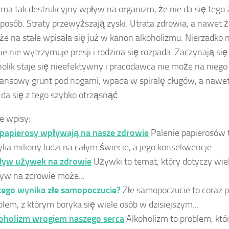
 ma tak destrukcyjny wpływ na organizm, że nie da się te
posób. Straty przewyższają zyski. Utrata zdrowia, a nawet ży
 że na stałe wpisała się już w kanon alkoholizmu. Nierzadko n
ie nie wytrzymuje presji i rodzina się rozpada. Zaczynają si
holik staje się nieefektywny i pracodawca nie może na niego 
inansowy grunt pod nogami, wpada w spiralę długów, a nawet
da się z tego szybko otrząsnąć.
e wpisy:
 papierosy wpływają na nasze zdrowie
Palenie papierosów 
yka miliony ludzi na całym świecie, a jego konsekwencje...
yw używek na zdrowie
Używki to temat, który dotyczy wiel
yw na zdrowie może...
zego wynika złe samopoczucie?
Złe samopoczucie to coraz 
blem, z którym boryka się wiele osób w dzisiejszym...
oholizm wrogiem naszego serca
Alkoholizm to problem, któr