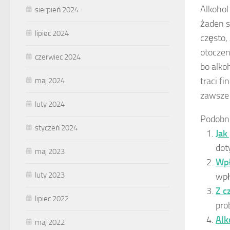
Alkohol
sierpień 2024
żaden s
lipiec 2024
często,
otoczen
czerwiec 2024
bo alko
traci f
maj 2024
zawsze 
luty 2024
Podobn
styczeń 2024
Jak
dot
maj 2023
Wpł
luty 2023
wpł
Z c
lipiec 2022
pro
Alk
maj 2022