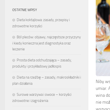
OSTATNIE WPISY
Dieta koktajlowa: zasady, przepisy i
zdrowotne korzyści
Ból pleców: objawy, najczęstsze przyczyny
i kiedy konieczna jest diagnostyka oraz
leczenie
Prosta dieta odchudzająca – zasady,
produkty i przykładowy jadłospis
Dieta na rzeźbę – zasady, makroskładniki i
Niby ws
plan działania
umiar. 
Surowe warzywa i owoce – korzyści
wina do
zdrowotne i zagrożenia
nie moż
wszyscy