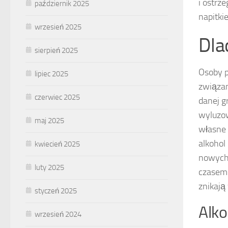
i ostrz
październik 2025
napitki
wrzesień 2025
Dla
sierpień 2025
Osoby p
lipiec 2025
związan
czerwiec 2025
danej gr
wyluzow
maj 2025
własne 
alkohol
kwiecień 2025
nowych 
luty 2025
czasem 
znikają
styczeń 2025
Alko
wrzesień 2024