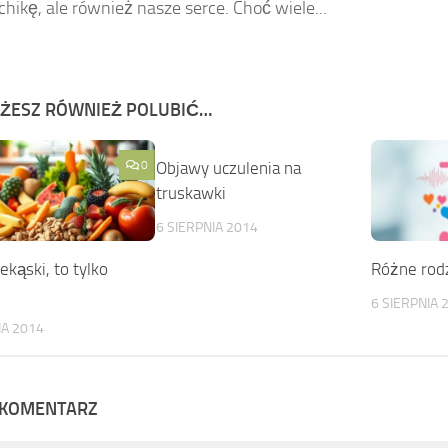
chikę, ale również nasze serce. Choć wiele...
ŻESZ RÓWNIEŻ POLUBIĆ…
0
Objawy uczulenia na
0
truskawki
6 SIERPNIA 2014
zekąski, to tylko
Różne rodz
6 SIERPNIA 
IA 2014
 KOMENTARZ