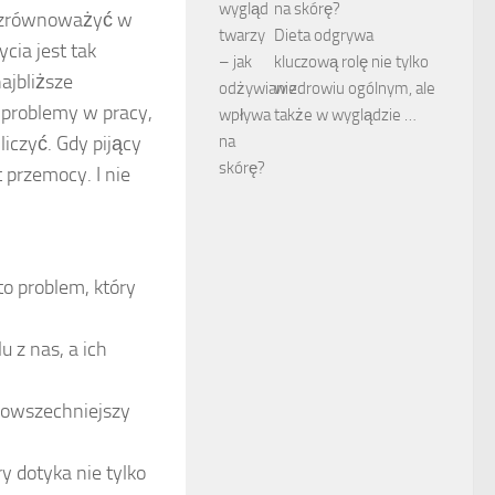
na skórę?
go zrównoważyć w
Dieta odgrywa
cia jest tak
kluczową rolę nie tylko
ajbliższe
w zdrowiu ogólnym, ale
ę problemy w pracy,
także w wyglądzie …
liczyć. Gdy pijący
 przemocy. I nie
to problem, który
u z nas, a ich
powszechniejszy
y dotyka nie tylko