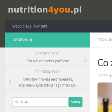
Przejdź do treści
Współpraca i kontakt
OBSERWUJ:
ZDROW
NASTĘPNY POST
Co 
Gdzie kupić dobre perfumy
POPRZEDNI POST
PRZEZ
N
Naturalny makijaż jest najlepszą
alternatywą dla sztucznego makijażu
Szukaj: