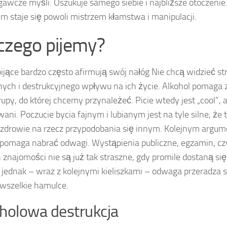
egawcze myśli. Oszukuje samego siebie i najbliższe otoczenie
em staje się powoli mistrzem kłamstwa i manipulacji.
czego pijemy?
ijące bardzo często afirmują swój nałóg Nie chcą widzieć st
ych i destrukcyjnego wpływu na ich życie. Alkohol pomaga 
upy, do której chcemy przynależeć. Picie wtedy jest „cool”, a
ani. Poczucie bycia fajnym i lubianym jest na tyle silne, że 
zdrowie na rzecz przypodobania się innym. Kolejnym argum
 pomaga nabrać odwagi. Wystąpienia publiczne, egzamin, cz
znajomości nie są już tak straszne, gdy promile dostaną się
jednak – wraz z kolejnymi kieliszkami – odwaga przeradza s
 wszelkie hamulce.
holowa destrukcja