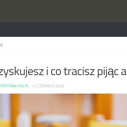
IE
zyskujesz i co tracisz pijąc 
UTRITION4YOU.PL
·
12 CZERWCA 2020