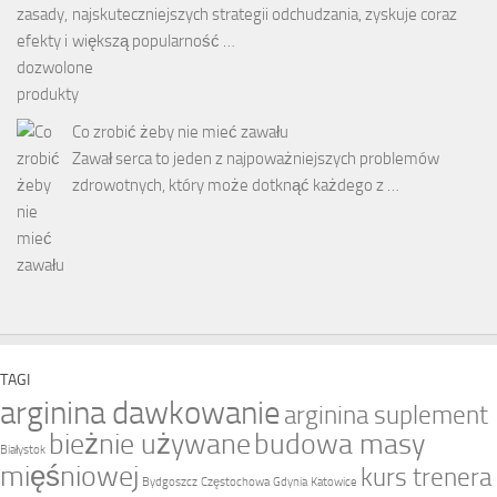
najskuteczniejszych strategii odchudzania, zyskuje coraz
większą popularność …
Co zrobić żeby nie mieć zawału
Zawał serca to jeden z najpoważniejszych problemów
zdrowotnych, który może dotknąć każdego z …
TAGI
arginina dawkowanie
arginina suplement
bieżnie używane
budowa masy
Białystok
mięśniowej
kurs trenera
Bydgoszcz
Częstochowa
Gdynia
Katowice