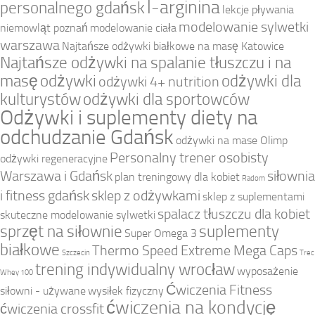
l-arginina
personalnego gdańsk
lekcje pływania
modelowanie sylwetki
niemowląt poznań
modelowanie ciała
warszawa
Najtańsze odżywki białkowe na masę Katowice
Najtańsze odżywki na spalanie tłuszczu i na
masę
odżywki
odżywki dla
odżywki 4+ nutrition
kulturystów
odżywki dla sportowców
Odżywki i suplementy diety na
odchudzanie Gdańsk
odżywki na mase Olimp
Personalny trener osobisty
odżywki regeneracyjne
Warszawa i Gdańsk
siłownia
plan treningowy dla kobiet
Radom
i fitness gdańsk
sklep z odżywkami
sklep z suplementami
spalacz tłuszczu dla kobiet
skuteczne modelowanie sylwetki
sprzęt na siłownie
suplementy
Super Omega 3
białkowe
Thermo Speed Extreme Mega Caps
Szczecin
Trec
trening indywidualny wrocław
wyposażenie
Whey 100
Ćwiczenia Fitness
siłowni - używane
wysiłek fizyczny
ćwiczenia na kondycję
ćwiczenia crossfit