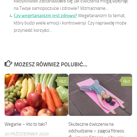
kiedykolwiek zastanawiałeś się, jak ćwiczenia mogą wpłynąć
na Twoje samopoczucie i zdrowie? Wzmacnianie...
Czy wegetarianizm jest zdrowy?
Wegetarianizm to temat,
który budzi wiele emocji i kontrowersji. Czy naprawdę może
przynieść korzyści...
MOŻESZ RÓWNIEŻ POLUBIĆ…
0
0
Skuteczne ćwiczenia na
Weganie – kto to taki?
odchudzanie – zajęcia fitness.
20 PAŹDZIERNIKA 2020