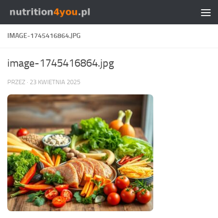
Przejdź do treści
IMAGE-1745416864.JPG
image-1745416864.jpg
PRZEZ
·
23 KWIETNIA 2025