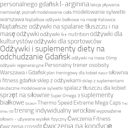
l-arginina
personalnego gdańsk
lekcje pływania
modelowanie sylwetki
niemowląt poznań
modelowanie ciała
warszawa
Najtańsze odżywki białkowe na masę Katowice
Najtańsze odżywki na spalanie tłuszczu i na
masę
odżywki
odżywki dla
odżywki 4+ nutrition
kulturystów
odżywki dla sportowców
Odżywki i suplementy diety na
odchudzanie Gdańsk
odżywki na mase Olimp
Personalny trener osobisty
odżywki regeneracyjne
Warszawa i Gdańsk
siłownia
plan treningowy dla kobiet
Radom
i fitness gdańsk
sklep z odżywkami
sklep z suplementami
spalacz tłuszczu dla kobiet
skuteczne modelowanie sylwetki
sprzęt na siłownie
suplementy
Super Omega 3
białkowe
Thermo Speed Extreme Mega Caps
Szczecin
Trec
trening indywidualny wrocław
wyposażenie
Whey 100
Ćwiczenia Fitness
siłowni - używane
wysiłek fizyczny
ćwiczenia na kondycję
ćwiczenia crossfit