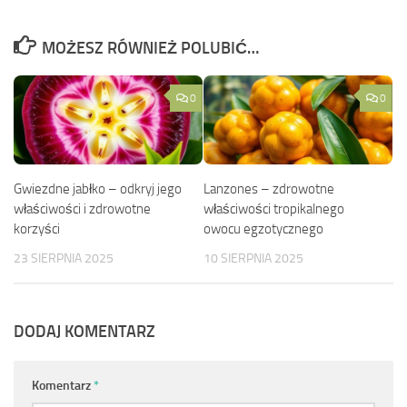
MOŻESZ RÓWNIEŻ POLUBIĆ…
0
0
Gwiezdne jabłko – odkryj jego
Lanzones – zdrowotne
właściwości i zdrowotne
właściwości tropikalnego
korzyści
owocu egzotycznego
23 SIERPNIA 2025
10 SIERPNIA 2025
DODAJ KOMENTARZ
Komentarz
*