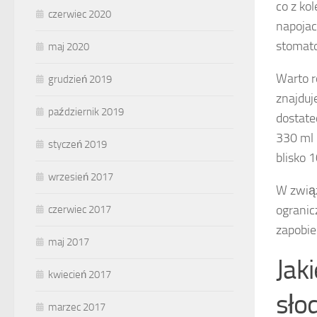
co z ko
czerwiec 2020
napojac
stomato
maj 2020
Warto r
grudzień 2019
znajduj
październik 2019
dostate
330 ml 
styczeń 2019
blisko 
wrzesień 2017
W związ
ogranic
czerwiec 2017
zapobie
maj 2017
Jak
kwiecień 2017
sło
marzec 2017