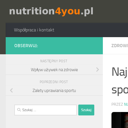
Przejdź do treści
Współpraca i kontakt
OBSERWUJ:
ZDROW
NASTĘPNY POST
Naj
Wpływ używek na zdrowie
POPRZEDNI POST
sp
Zalety uprawiania sportu
PRZEZ
N
Szukaj: