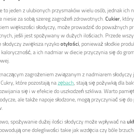
e to jeden z ulubionych przysmaków wielu osób, jednak ich
e niesie za sobą szereg zagrożeń zdrowotnych.
Cukier
, któr
kiem większości słodyczy, może prowadzić do poważnych 
nych, jeśli jest spożywany w dużych ilościach. Przede wszy
e słodyczy zwiększa ryzyko
otyłości
, ponieważ słodkie prod
kaloryczność, a ich nadmiar w diecie przyczynia się do gro
owej.
znaczącym zagrożeniem związanym z nadmiarem słodyczy 
. Cukry, które pozostają na
zębach
, stają się pożywką dla bak
rozwijania się i w efekcie do uszkodzeń szkliwa. Warto pamięt
odycze, ale także napoje słodzone, mogą przyczyniać się d
w.
wo, spożywanie dużej ilości słodyczy może wpływać na
uk
powodują one dolegliwości takie jak wzdęcia czy bóle brzuch