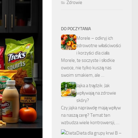
Zdrowie
DO POCZYTANIA
Morele – odkryj ich
zdrowotne właściwości
i korzyści dla ciała
Morele, te soczyste i słodkie
owoce, nie tylko kuszą nas
swoim smakiem, ale …
Jajka a trądzik: Jak
wpływają na zdrowie
skóry?
Czy jajka naprawdę mają wpływ
na naszą cerę? Temat ten
wzbudza wiele kontrowersji, …
Dieta dla grupy krwi B –