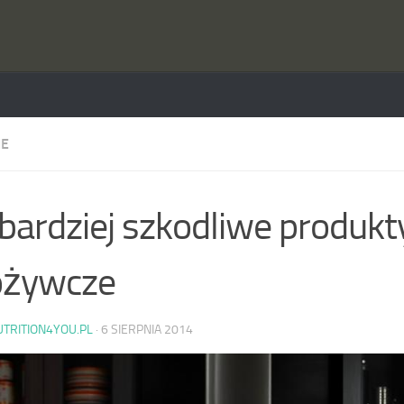
IE
bardziej szkodliwe produkt
ożywcze
UTRITION4YOU.PL
·
6 SIERPNIA 2014