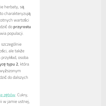
ie herbaty, są
to charakteryzują
stotnych wartości
dzić do
przyrostu
wia populacji.
 szczególnie
ści, ale także
 przykład, osoba
ycę typu 2
, która
odwyższonym
dzić do dalszych
ie zębów
. Cukry,
i w jamie ustnej,