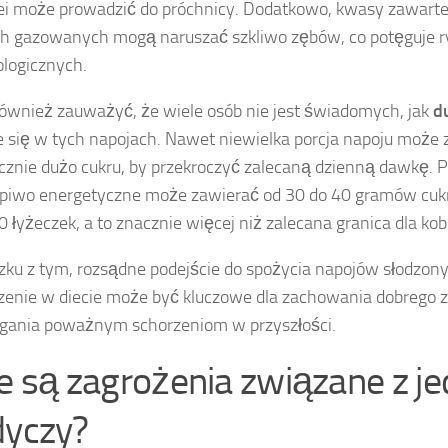
lei może prowadzić do próchnicy. Dodatkowo, kwasy zawarte
h gazowanych mogą naruszać szkliwo zębów, co potęguje 
logicznych.
ównież zauważyć, że wiele osób nie jest świadomych, jak
d
e się w tych napojach. Nawet niewielka porcja napoju może
cznie dużo cukru, by przekroczyć zalecaną dzienną dawkę. 
piwo energetyczne może zawierać od 30 do 40 gramów cukr
10 łyżeczek, a to znacznie więcej niż zalecana granica dla ko
ku z tym, rozsądne podejście do spożycia napojów słodzony
zenie w diecie może być kluczowe dla zachowania dobrego z
gania poważnym schorzeniom w przyszłości.
ie są zagrożenia związane z j
dyczy?