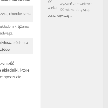
wyzwań zdrowotnych
XXI wieku, dotykając
rzyca, choroby serca
coraz większą …
 układem krążenia,
adwaga
otyłość, próchnica
zębów
rzynieść
 składniki
, które
amopoczucie.