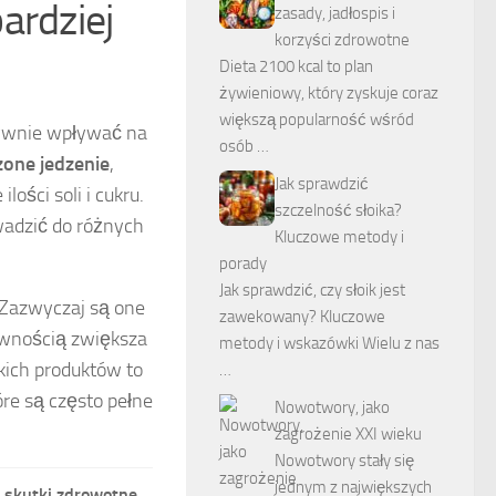
ardziej
zasady, jadłospis i
korzyści zdrowotne
Dieta 2100 kcal to plan
żywieniowy, który zyskuje coraz
większą popularność wśród
tywnie wpływać na
osób …
one jedzenie
,
Jak sprawdzić
ości soli i cukru.
szczelność słoika?
wadzić do różnych
Kluczowe metody i
porady
Jak sprawdzić, czy słoik jest
 Zazwyczaj są one
zawekowany? Kluczowe
pewnością zwiększa
metody i wskazówki Wielu z nas
akich produktów to
…
óre są często pełne
Nowotwory, jako
zagrożenie XXI wieku
Nowotwory stały się
jednym z największych
 skutki zdrowotne