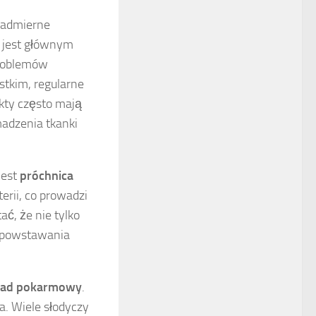
 nadmierne
y jest głównym
problemów
stkim, regularne
ukty często mają
madzenia tkanki
jest
próchnica
terii, co prowadzi
ać, że nie tylko
o powstawania
ład pokarmowy
.
a. Wiele słodyczy