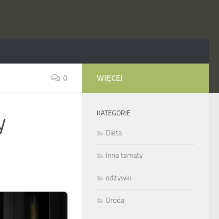
0
WIĘCEJ
KATEGORIE
y
Dieta
Inne tematy
odżywki
Uroda