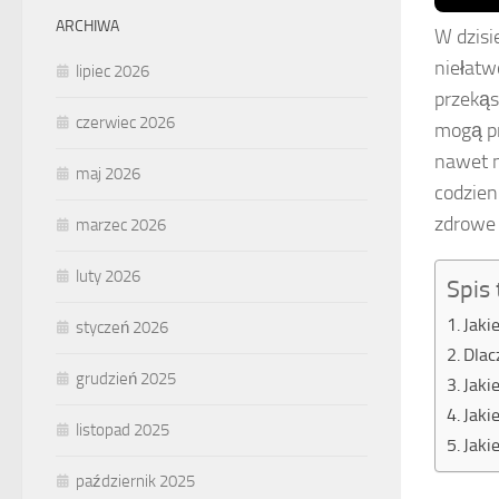
ARCHIWA
W dzisi
niełatw
lipiec 2026
przekąs
czerwiec 2026
mogą pr
nawet n
maj 2026
codzien
zdrowe 
marzec 2026
luty 2026
Spis 
Jaki
styczeń 2026
Dlac
grudzień 2025
Jaki
Jaki
listopad 2025
Jaki
październik 2025