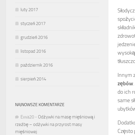
luty 2017
Słodycz
spożyci
styczeń 2017
składni
zdrowot
grudzień 2016
jedzeni
listopad 2016
wysoką 
tłuszcz
październik 2016
Innym 
sierpień 2014
zębów
do ich 
same sł
NAJNOWSZE KOMENTARZE
ubytkó
Evva20
-
Odżywki na masę mięśniową i
Dodatko
rzeźbę – odżywki na przyrost masy
Często 
mięśniowej