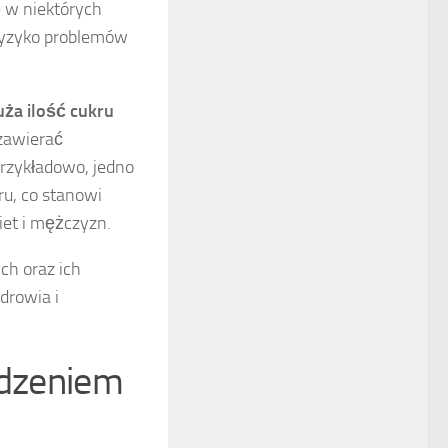
 w niektórych
ryzyko problemów
uża ilość cukru
 zawierać
Przykładowo, jedno
u, co stanowi
biet i mężczyzn.
ch oraz ich
drowia i
edzeniem