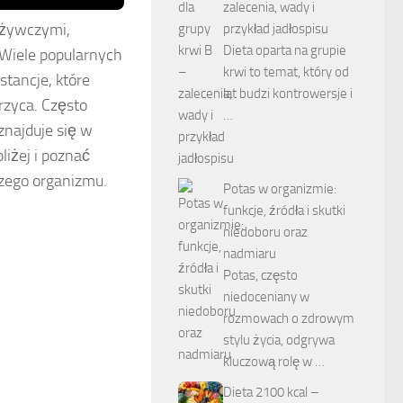
zalecenia, wady i
ożywczymi,
przykład jadłospisu
Dieta oparta na grupie
 Wiele popularnych
krwi to temat, który od
tancje, które
lat budzi kontrowersje i
rzyca. Często
…
znajduje się w
liżej i poznać
zego organizmu.
Potas w organizmie:
funkcje, źródła i skutki
niedoboru oraz
nadmiaru
Potas, często
niedoceniany w
rozmowach o zdrowym
stylu życia, odgrywa
kluczową rolę w …
Dieta 2100 kcal –