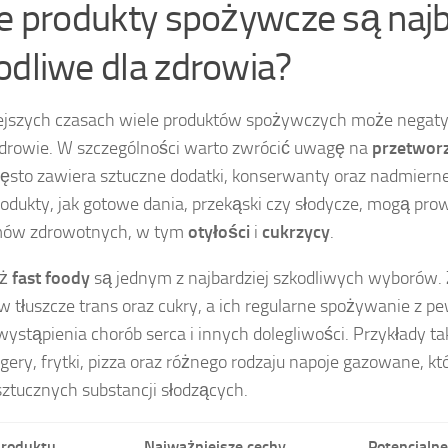
ie produkty spożywcze są najb
odliwe dla zdrowia?
iejszych czasach wiele produktów spożywczych może nega
drowie. W szczególności warto zwrócić uwagę na
przetworz
zęsto zawiera sztuczne dodatki, konserwanty oraz nadmierne il
rodukty, jak gotowe dania, przekąski czy słodycze, mogą pro
mów zdrowotnych, w tym
otyłości
i
cukrzycy
.
eż
fast foody
są jednym z najbardziej szkodliwych wyborów.
w tłuszcze trans oraz cukry, a ich regularne spożywanie z 
wystąpienia chorób serca i innych dolegliwości. Przykłady t
ery, frytki, pizza oraz różnego rodzaju napoje gazowane, kt
 sztucznych substancji słodzących.
produktu
Najważniejsze cechy
Potencjalne