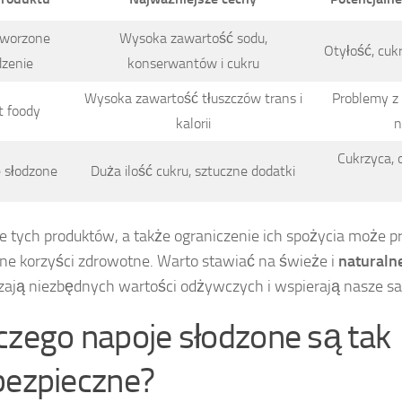
tworzone
Wysoka zawartość sodu,
Otyłość, cuk
dzenie
konserwantów i cukru
Wysoka zawartość tłuszczów trans i
Problemy z
t foody
kalorii
n
Cukrzyca, 
 słodzone
Duża ilość cukru, sztuczne dodatki
e tych produktów, a także ograniczenie ich spożycia może p
e korzyści zdrowotne. Warto stawiać na świeże i
naturalne
zają niezbędnych wartości odżywczych i wspierają nasze s
czego napoje słodzone są tak
bezpieczne?