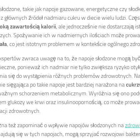
słodzone, takie jak napoje gazowane, energetyczne czy słodk
z głównych źródeł nadmiaru cukru w diecie wielu ludzi. Częs
oką zawartością kalorii
, ale jednocześnie nie dostarczają i
ych. Spożywanie ich w nadmiernych ilościach może prowa
ała
, co jest istotnym problemem w kontekście ogólnego zdro
kspertów zwraca uwagę na to, że napoje słodzone mogą być
ieczne, ponieważ ich nadmiar nie tylko zwiększa ryzyko otyło
nia się do wystąpienia różnych problemów zdrowotnych. Na
nie sięgająca po takie napoje jest bardziej narażona na
cukrz
oważnym schorzeniem metabolicznym. Wyróżnia się ono p
m glukozy we krwi oraz insulinoopornością, co może prowa
acji zdrowotnych.
żna też zapominać o wpływie napojów słodzonych na
zdrow
najdują się w tych napojach, mogą sprzyjać rozwojowi bakteri