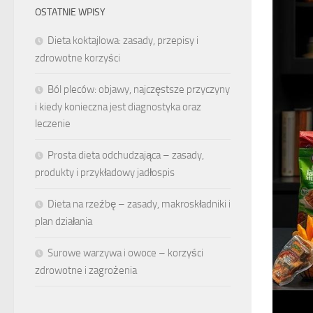
OSTATNIE WPISY
Dieta koktajlowa: zasady, przepisy i
zdrowotne korzyści
Ból pleców: objawy, najczęstsze przyczyny
i kiedy konieczna jest diagnostyka oraz
leczenie
Prosta dieta odchudzająca – zasady,
produkty i przykładowy jadłospis
Dieta na rzeźbę – zasady, makroskładniki i
plan działania
Surowe warzywa i owoce – korzyści
zdrowotne i zagrożenia