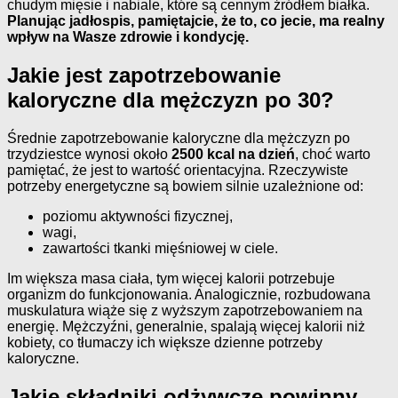
chudym mięsie i nabiale, które są cennym źródłem białka.
Planując jadłospis, pamiętajcie, że to, co jecie, ma realny
wpływ na Wasze zdrowie i kondycję.
Jakie jest zapotrzebowanie
kaloryczne dla mężczyzn po 30?
Średnie zapotrzebowanie kaloryczne dla mężczyzn po
trzydziestce wynosi około
2500 kcal na dzień
, choć warto
pamiętać, że jest to wartość orientacyjna. Rzeczywiste
potrzeby energetyczne są bowiem silnie uzależnione od:
poziomu aktywności fizycznej,
wagi,
zawartości tkanki mięśniowej w ciele.
Im większa masa ciała, tym więcej kalorii potrzebuje
organizm do funkcjonowania. Analogicznie, rozbudowana
muskulatura wiąże się z wyższym zapotrzebowaniem na
energię. Mężczyźni, generalnie, spalają więcej kalorii niż
kobiety, co tłumaczy ich większe dzienne potrzeby
kaloryczne.
Jakie składniki odżywcze powinny