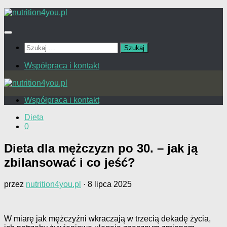
Przejdź
do
treści
Szukaj:
Współpraca i kontakt
Współpraca i kontakt
Dieta
0
Dieta dla mężczyzn po 30. – jak ją
zbilansować i co jeść?
przez
nutrition4you.pl
·
8 lipca 2025
W miarę jak mężczyźni wkraczają w trzecią dekadę życia,