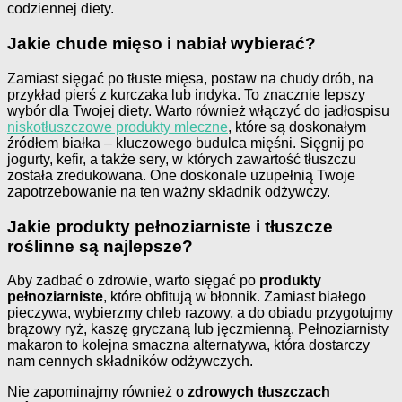
codziennej diety.
Jakie chude mięso i nabiał wybierać?
Zamiast sięgać po tłuste mięsa, postaw na chudy drób, na
przykład pierś z kurczaka lub indyka. To znacznie lepszy
wybór dla Twojej diety. Warto również włączyć do jadłospisu
niskotłuszczowe produkty mleczne
, które są doskonałym
źródłem białka – kluczowego budulca mięśni. Sięgnij po
jogurty, kefir, a także sery, w których zawartość tłuszczu
została zredukowana. One doskonale uzupełnią Twoje
zapotrzebowanie na ten ważny składnik odżywczy.
Jakie produkty pełnoziarniste i tłuszcze
roślinne są najlepsze?
Aby zadbać o zdrowie, warto sięgać po
produkty
pełnoziarniste
, które obfitują w błonnik. Zamiast białego
pieczywa, wybierzmy chleb razowy, a do obiadu przygotujmy
brązowy ryż, kaszę gryczaną lub jęczmienną. Pełnoziarnisty
makaron to kolejna smaczna alternatywa, która dostarczy
nam cennych składników odżywczych.
Nie zapominajmy również o
zdrowych tłuszczach