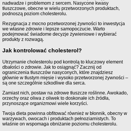
nadwadze i problemom z sercem. Nasycone kwasy
tłuszczowe, obecne w wielu przetworzonych produktach,
podnoszą poziom cholesterolu.
Rezygnacja z mocno przetworzonej żywności to inwestycja
we własne zdrowie i lepsze samopoczucie. Warto
podejmować świadome decyzje żywieniowe i wybierać
produkty z rozwagą.
Jak kontrolować cholesterol?
Utrzymanie cholesterolu pod kontrolą to kluczowy element
dbałości o zdrowie. Jak to osiągnąć? Zacznij od
ograniczenia tłuszczów nasyconych, które znajdziesz
głównie w tłustym mięsie i wysoko przetworzonej żywności –
są one szczególnie szkodliwe dla serca.
Zamiast nich, postaw na zdrowe tłuszcze roślinne. Awokado,
orzechy oraz oliwa z oliwek to doskonałe ich źródła,
przynoszące organizmowi wiele korzyści.
Twoja dieta powinna obfitować również w błonnik, obecny w
warzywach, owocach i produktach pełnoziarnistych. To
właśnie on wspomaga obniżanie poziomu cholesterolu.