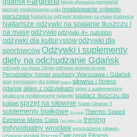
l-arginina
gdańsk
lekcje pływania niemowląt
modelowanie sylwetki
poznań
modelowanie ciała
warszawa
Najtańsze odżywki białkowe na masę Katowice
Najtańsze odżywki na spalanie tłuszczu i
na masę
odżywki
odżywki 4+ nutrition
odżywki dla kulturystów
odżywki dla
Odżywki i suplementy
sportowców
diety na odchudzanie Gdańsk
odżywki na mase Olimp
odżywki regeneracyjne
Personalny trener osobisty Warszawa i Gdańsk
siłownia i fitness
plan treningowy dla kobiet
Radom
gdańsk
sklep z odżywkami
sklep z suplementami
spalacz tłuszczu dla
skuteczne modelowanie sylwetki
sprzęt na siłownie
kobiet
Super Omega 3
suplementy białkowe
Thermo Speed
Szczecin
trening
Extreme Mega Caps
Trec Whey 100
indywidualny wrocław
wyposażenie siłowni -
Ćwiczenia Fitness
używane
wysiłek fizyczny