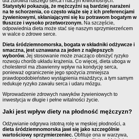
dla zdrowia naszego serca i naczyń krwionośnych.
Statystyki pokazują, że mężczyźni są bardziej narażeni
na te schorzenia, co często wiąże się z ich preferencjami
żywieniowymi, skłaniającymi się ku potrawom bogatym w
tłuszcze i wysoko przetworzonym.
Na szczęście,
odpowiednia dieta może stać się naszym sprzymierzeńcem
w walce o zdrowe serce.
Dieta śródziemnomorska, bogata w składniki odżywcze i
smaczna, jest uznawana za jeden z najlepszych
wyborów.
Jej stosowanie może znacząco obniżyć ryzyko
rozwoju chorób układu krążenia. Co więcej, dieta uboga w
cholesterol ma zbawienny wpływ na kondycję serca,
ponieważ ograniczenie jego spożycia zmniejsza
prawdopodobieństwo wystąpienia miażdżycy, a tym samym
redukuje ryzyko zawału serca i udaru mózgu.
Wprowadzenie zdrowych nawyków żywieniowych to
inwestycja w długie i pełne witalności życie.
Jaki jest wpływ diety na płodność mężczyzn?
Odżywianie odgrywa istotną rolę w męskiej płodności, a
dieta śródziemnomorska jawi się jako szczególnie
wartościowy sprzymierzeniec.
Obfituje ona w warzywa,