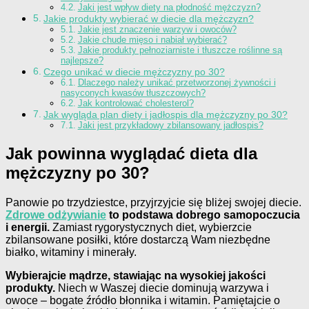
Jaki jest wpływ diety na płodność mężczyzn?
Jakie produkty wybierać w diecie dla mężczyzn?
Jakie jest znaczenie warzyw i owoców?
Jakie chude mięso i nabiał wybierać?
Jakie produkty pełnoziarniste i tłuszcze roślinne są
najlepsze?
Czego unikać w diecie mężczyzny po 30?
Dlaczego należy unikać przetworzonej żywności i
nasyconych kwasów tłuszczowych?
Jak kontrolować cholesterol?
Jak wygląda plan diety i jadłospis dla mężczyzny po 30?
Jaki jest przykładowy zbilansowany jadłospis?
Jak powinna wyglądać dieta dla
mężczyzny po 30?
Panowie po trzydziestce, przyjrzyjcie się bliżej swojej diecie.
Zdrowe odżywianie
to podstawa dobrego samopoczucia
i energii.
Zamiast rygorystycznych diet, wybierzcie
zbilansowane posiłki, które dostarczą Wam niezbędne
białko, witaminy i minerały.
Wybierajcie mądrze, stawiając na wysokiej jakości
produkty.
Niech w Waszej diecie dominują warzywa i
owoce – bogate źródło błonnika i witamin. Pamiętajcie o