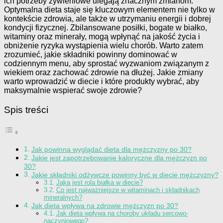
ich potrzeby żywieniowe ulegają znacznym zmianom.
Optymalna dieta staje się kluczowym elementem nie tylko w
kontekście zdrowia, ale także w utrzymaniu energii i dobrej
kondycji fizycznej. Zbilansowane posiłki, bogate w białko,
witaminy oraz minerały, mogą wpłynąć na jakość życia i
obniżenie ryzyka wystąpienia wielu chorób. Warto zatem
zrozumieć, jakie składniki powinny dominować w
codziennym menu, aby sprostać wyzwaniom związanym z
wiekiem oraz zachować zdrowie na dłużej. Jakie zmiany
warto wprowadzić w diecie i które produkty wybrać, aby
maksymalnie wspierać swoje zdrowie?
Spis treści
Jak powinna wyglądać dieta dla mężczyzny po 30?
Jakie jest zapotrzebowanie kaloryczne dla mężczyzn po
30?
Jakie składniki odżywcze powinny być w diecie mężczyzny?
Jaka jest rola białka w diecie?
Co jest najważniejsze w witaminach i składnikach
mineralnych?
Jak dieta wpływa na zdrowie mężczyzn po 30?
Jak dieta wpływa na choroby układu sercowo-
naczyniowego?