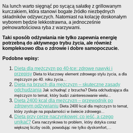
Na lunch warto sięgnąć po sycącą sałatkę z grillowanym
kurczakiem, która stanowi bogate źródło niezbędnych
składników odżywczych. Natomiast na kolację doskonałym
wyborem będzie lekkostrawna, a jednocześnie
pełnowartościowa ryba z warzywami.
Taki sposób odżywiania nie tylko zapewnia energię
potrzebną do aktywnego trybu życia, ale również
kompleksowo dba o zdrowie i dobre samopoczucie.
Podobne wpisy:
Dieta dla mężczyzn po 40-tce: zdrowe nawyki i
przepisy
Dieta to kluczowy element zdrowego stylu życia, a dla
mężczyzn po 40. roku życia...
Dieta na brzuch dla mężczyzn – skuteczne zasady
odchudzania
Jak schudnąć z brzucha? Dieta odchudzająca dla
mężczyzn to temat, który budzi zainteresowanie wielu...
Dieta 2400 kcal dla mężczyzn – przewodnik po
zdrowym odżywianiu
Dieta 2400 kcal dla mężczyzn to temat,
który zyskuje na popularności w świecie zdrowego...
Dieta przy cerze naczynkowej: co jeść, a czego
unikać?
Cera naczynkowa to problem, który dotyka coraz
większej liczby osób, powodując nie tylko dyskomfort,...