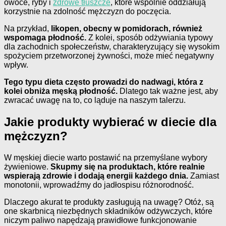
owoce, ryby i
zdrowe tłuszcze
, które wspólnie oddziałują
korzystnie na zdolność mężczyzn do poczęcia.
Na przykład,
likopen, obecny w pomidorach, również
wspomaga płodność.
Z kolei, sposób odżywiania typowy
dla zachodnich społeczeństw, charakteryzujący się wysokim
spożyciem przetworzonej żywności, może mieć negatywny
wpływ.
Tego typu dieta często prowadzi do nadwagi, która z
kolei obniża męską płodność.
Dlatego tak ważne jest, aby
zwracać uwagę na to, co ląduje na naszym talerzu.
Jakie produkty wybierać w diecie dla
mężczyzn?
W męskiej diecie warto postawić na przemyślane wybory
żywieniowe.
Skupmy się na produktach, które realnie
wspierają zdrowie i dodają energii każdego dnia.
Zamiast
monotonii, wprowadźmy do jadłospisu różnorodność.
Dlaczego akurat te produkty zasługują na uwagę? Otóż, są
one skarbnicą niezbędnych składników odżywczych, które
niczym paliwo napędzają prawidłowe funkcjonowanie