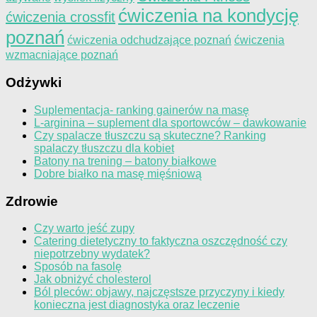
ćwiczenia na kondycję
ćwiczenia crossfit
poznań
ćwiczenia odchudzające poznań
ćwiczenia
wzmacniające poznań
Odżywki
Suplementacja- ranking gainerów na masę
L-arginina – suplement dla sportowców – dawkowanie
Czy spalacze tłuszczu są skuteczne? Ranking
spalaczy tłuszczu dla kobiet
Batony na trening – batony białkowe
Dobre białko na masę mięśniową
Zdrowie
Czy warto jeść zupy
Catering dietetyczny to faktyczna oszczędność czy
niepotrzebny wydatek?
Sposób na fasolę
Jak obniżyć cholesterol
Ból pleców: objawy, najczęstsze przyczyny i kiedy
konieczna jest diagnostyka oraz leczenie