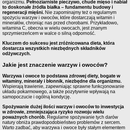
organizmu.
Pełnoziarniste pieczywo, chude mięso i nabiał
to doskonałe źródła białka – fundamentu budowy i
regeneracji mięśni.
Nie zapominajmy też o regularnym
spożyciu warzyw i owoców, które dostarczają witamin i
minerałów, chroniąc nas przed chorobami. Przykładowo,
witamina C, obecna w wielu owocach, jest znanym
sprzymierzeńcem w walce o silną odporność.
Kluczem do sukcesu jest zróżnicowana dieta, która
dostarcza wszystkich niezbędnych składników
odżywczych.
Jakie jest znaczenie warzyw i owoców?
Warzywa i owoce to podstawa zdrowej diety, bogate w
witaminy, minerały i błonnik, niezbędne dla organizmu.
Wspierają trawienie, zapewniając sprawne funkcjonowanie
układu pokarmowego, a także pozytywnie wpływają na
samopoczucie i ogólną kondycję.
Spożywanie dużej ilości warzyw i owoców to inwestycja
w zdrowie, zmniejszająca ryzyko rozwoju wielu
poważnych chorób.
Regularne spożywanie tych darów
natury obniża prawdopodobieństwo problemów z sercem.
Warto zadbać, aby warzywa i owoce były stałym elementem