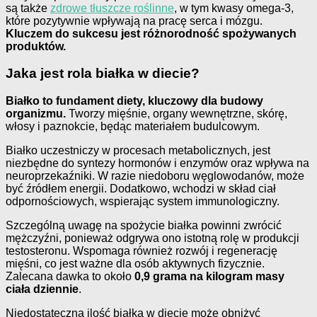
są także
zdrowe tłuszcze roślinne
, w tym kwasy omega-3,
które pozytywnie wpływają na pracę serca i mózgu.
Kluczem do sukcesu jest różnorodność spożywanych
produktów.
Jaka jest rola białka w diecie?
Białko to fundament diety, kluczowy dla budowy
organizmu.
Tworzy mięśnie, organy wewnętrzne, skórę,
włosy i paznokcie, będąc materiałem budulcowym.
Białko uczestniczy w procesach metabolicznych, jest
niezbędne do syntezy hormonów i enzymów oraz wpływa na
neuroprzekaźniki. W razie niedoboru węglowodanów, może
być źródłem energii. Dodatkowo, wchodzi w skład ciał
odpornościowych, wspierając system immunologiczny.
Szczególną uwagę na spożycie białka powinni zwrócić
mężczyźni, ponieważ odgrywa ono istotną rolę w produkcji
testosteronu. Wspomaga również rozwój i regenerację
mięśni, co jest ważne dla osób aktywnych fizycznie.
Zalecana dawka to około
0,9 grama na kilogram masy
ciała dziennie
.
Niedostateczna ilość białka w diecie może obniżyć