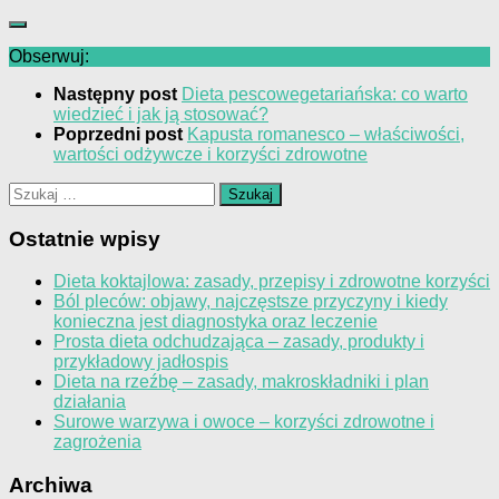
Obserwuj:
Następny post
Dieta pescowegetariańska: co warto
wiedzieć i jak ją stosować?
Poprzedni post
Kapusta romanesco – właściwości,
wartości odżywcze i korzyści zdrowotne
Szukaj:
Ostatnie wpisy
Dieta koktajlowa: zasady, przepisy i zdrowotne korzyści
Ból pleców: objawy, najczęstsze przyczyny i kiedy
konieczna jest diagnostyka oraz leczenie
Prosta dieta odchudzająca – zasady, produkty i
przykładowy jadłospis
Dieta na rzeźbę – zasady, makroskładniki i plan
działania
Surowe warzywa i owoce – korzyści zdrowotne i
zagrożenia
Archiwa