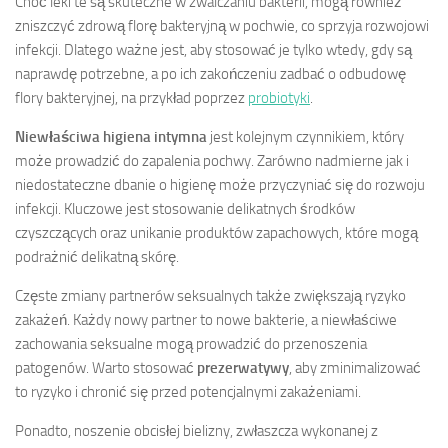
Choć leki te są skuteczne w zwalczaniu bakterii, mogą również
zniszczyć zdrową florę bakteryjną w pochwie, co sprzyja rozwojowi
infekcji. Dlatego ważne jest, aby stosować je tylko wtedy, gdy są
naprawdę potrzebne, a po ich zakończeniu zadbać o odbudowę
flory bakteryjnej, na przykład poprzez
probiotyki
.
Niewłaściwa higiena intymna
jest kolejnym czynnikiem, który
może prowadzić do zapalenia pochwy. Zarówno nadmierne jak i
niedostateczne dbanie o higienę może przyczyniać się do rozwoju
infekcji. Kluczowe jest stosowanie delikatnych środków
czyszczących oraz unikanie produktów zapachowych, które mogą
podrażnić delikatną skórę.
Częste zmiany partnerów seksualnych także zwiększają ryzyko
zakażeń. Każdy nowy partner to nowe bakterie, a niewłaściwe
zachowania seksualne mogą prowadzić do przenoszenia
patogenów. Warto stosować
prezerwatywy
, aby zminimalizować
to ryzyko i chronić się przed potencjalnymi zakażeniami.
Ponadto, noszenie obcisłej bielizny, zwłaszcza wykonanej z