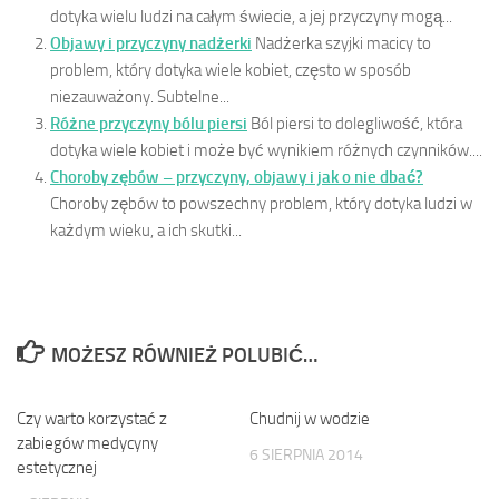
dotyka wielu ludzi na całym świecie, a jej przyczyny mogą...
Objawy i przyczyny nadżerki
Nadżerka szyjki macicy to
problem, który dotyka wiele kobiet, często w sposób
niezauważony. Subtelne...
Różne przyczyny bólu piersi
Ból piersi to dolegliwość, która
dotyka wiele kobiet i może być wynikiem różnych czynników....
Choroby zębów – przyczyny, objawy i jak o nie dbać?
Choroby zębów to powszechny problem, który dotyka ludzi w
każdym wieku, a ich skutki...
MOŻESZ RÓWNIEŻ POLUBIĆ…
Czy warto korzystać z
0
Chudnij w wodzie
0
zabiegów medycyny
6 SIERPNIA 2014
estetycznej