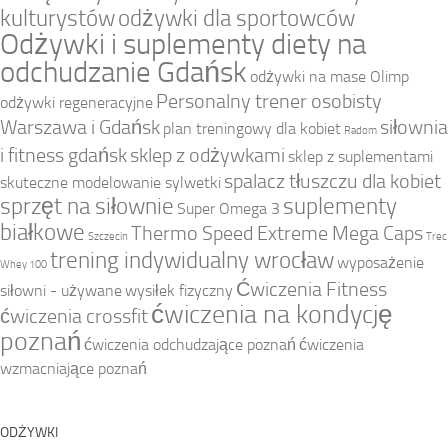
kulturystów
odżywki dla sportowców
Odżywki i suplementy diety na
odchudzanie Gdańsk
odżywki na mase Olimp
Personalny trener osobisty
odżywki regeneracyjne
Warszawa i Gdańsk
siłownia
plan treningowy dla kobiet
Radom
i fitness gdańsk
sklep z odżywkami
sklep z suplementami
spalacz tłuszczu dla kobiet
skuteczne modelowanie sylwetki
sprzęt na siłownie
suplementy
Super Omega 3
białkowe
Thermo Speed Extreme Mega Caps
Szczecin
Trec
trening indywidualny wrocław
wyposażenie
Whey 100
Ćwiczenia Fitness
siłowni - używane
wysiłek fizyczny
ćwiczenia na kondycję
ćwiczenia crossfit
poznań
ćwiczenia odchudzające poznań
ćwiczenia
wzmacniające poznań
ODŻYWKI