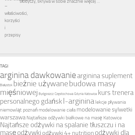
słodyczy, skrywa w sobie znacznie więcej …
TAGI
arginina dawkowanie
arginina suplement
bieżnie używane
budowa masy
Białystok
mięśniowej
kurs trenera
Bydgoszcz
Częstochowa
Gdynia
Katowice
l-arginina
personalnego gdańsk
lekcje pływania
modelowanie sylwetki
niemowląt poznań
modelowanie ciała
warszawa
Najtańsze odżywki białkowe na masę Katowice
Najtańsze odżywki na spalanie tłuszczu i na
masę
odżywki
odżywki dla
odżywki 4+ nutrition