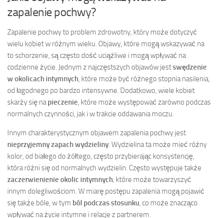
zapalenie pochwy?
Zapalenie pochwy to problem zdrowotny, który może dotyczyć
wielu kobiet w różnym wieku. Objawy, które mogą wskazywać na
to schorzenie, są często dość uciążliwe i mogą wpływać na
codzienne życie. Jednym z najczęstszych objawów jest
swędzenie
w okolicach intymnych
, które może być różnego stopnia nasilenia,
od łagodnego po bardzo intensywne. Dodatkowo, wiele kobiet
skarży się na
pieczenie
, które może występować zarówno podczas
normalnych czynności, jak i w trakcie oddawania moczu.
Innym charakterystycznym objawem zapalenia pochwy jest
nieprzyjemny zapach wydzieliny
. Wydzielina ta może mieć różny
kolor, od białego do żółtego, często przybierając konsystencję,
która różni się od normalnych wydzielin. Często występuje także
zaczerwienienie okolic intymnych
, które może towarzyszyć
innym dolegliwościom. W miarę postępu zapalenia mogą pojawić
się także bóle, w tym
ból podczas stosunku
, co może znacząco
wpływać na życie intymne i relacje z partnerem.