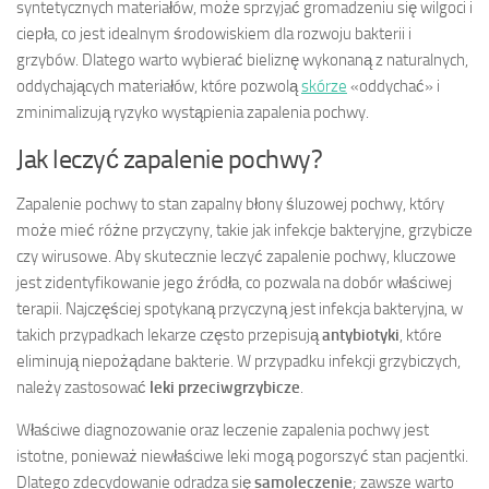
syntetycznych materiałów, może sprzyjać gromadzeniu się wilgoci i
ciepła, co jest idealnym środowiskiem dla rozwoju bakterii i
grzybów. Dlatego warto wybierać bieliznę wykonaną z naturalnych,
oddychających materiałów, które pozwolą
skórze
«oddychać» i
zminimalizują ryzyko wystąpienia zapalenia pochwy.
Jak leczyć zapalenie pochwy?
Zapalenie pochwy to stan zapalny błony śluzowej pochwy, który
może mieć różne przyczyny, takie jak infekcje bakteryjne, grzybicze
czy wirusowe. Aby skutecznie leczyć zapalenie pochwy, kluczowe
jest zidentyfikowanie jego źródła, co pozwala na dobór właściwej
terapii. Najczęściej spotykaną przyczyną jest infekcja bakteryjna, w
takich przypadkach lekarze często przepisują
antybiotyki
, które
eliminują niepożądane bakterie. W przypadku infekcji grzybiczych,
należy zastosować
leki przeciwgrzybicze
.
Właściwe diagnozowanie oraz leczenie zapalenia pochwy jest
istotne, ponieważ niewłaściwe leki mogą pogorszyć stan pacjentki.
Dlatego zdecydowanie odradza się
samoleczenie
; zawsze warto