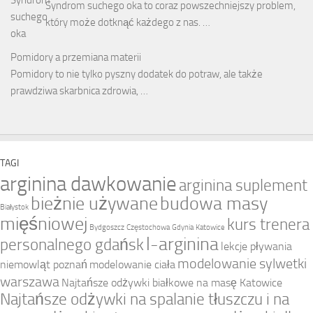
Syndrom suchego oka to coraz powszechniejszy problem,
który może dotknąć każdego z nas. …
Pomidory a przemiana materii
Pomidory to nie tylko pyszny dodatek do potraw, ale także
prawdziwa skarbnica zdrowia, …
TAGI
arginina dawkowanie
arginina suplement
bieżnie używane
budowa masy
Białystok
mięśniowej
kurs trenera
Bydgoszcz
Częstochowa
Gdynia
Katowice
l-arginina
personalnego gdańsk
lekcje pływania
modelowanie sylwetki
niemowląt poznań
modelowanie ciała
warszawa
Najtańsze odżywki białkowe na masę Katowice
Najtańsze odżywki na spalanie tłuszczu i na