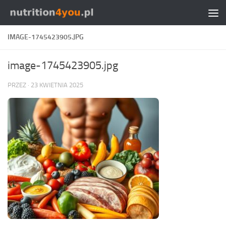
Przejdź do treści
IMAGE-1745423905.JPG
image-1745423905.jpg
PRZEZ
·
23 KWIETNIA 2025