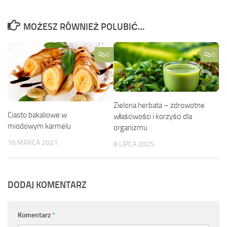
MOŻESZ RÓWNIEŻ POLUBIĆ…
0
0
Zielona herbata – zdrowotne
Ciasto bakaliowe w
właściwości i korzyści dla
miodowym karmelu
organizmu
16 MARCA 2021
8 LIPCA 2025
DODAJ KOMENTARZ
Komentarz
*