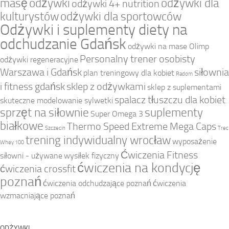
masę
odżywki
odżywki dla
odżywki 4+ nutrition
kulturystów
odżywki dla sportowców
Odżywki i suplementy diety na
odchudzanie Gdańsk
odżywki na mase Olimp
Personalny trener osobisty
odżywki regeneracyjne
Warszawa i Gdańsk
siłownia
plan treningowy dla kobiet
Radom
i fitness gdańsk
sklep z odżywkami
sklep z suplementami
spalacz tłuszczu dla kobiet
skuteczne modelowanie sylwetki
sprzęt na siłownie
suplementy
Super Omega 3
białkowe
Thermo Speed Extreme Mega Caps
Szczecin
Trec
trening indywidualny wrocław
wyposażenie
Whey 100
Ćwiczenia Fitness
siłowni - używane
wysiłek fizyczny
ćwiczenia na kondycję
ćwiczenia crossfit
poznań
ćwiczenia odchudzające poznań
ćwiczenia
wzmacniające poznań
ODŻYWKI