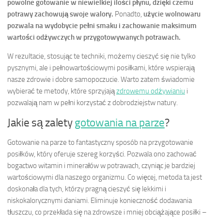
powolne gotowanie w niewielkiej ilości płynu, dzięki czemu
potrawy zachowują swoje walory.
Ponadto,
użycie wolnowaru
pozwala na wydobycie pełni smaku i zachowanie maksimum
wartości odżywczych w przygotowywanych potrawach.
W rezultacie, stosując te techniki, możemy cieszyć się nie tylko
pysznymi, ale i pełnowartościowymi posiłkami, które wspierają
nasze zdrowie i dobre samopoczucie. Warto zatem świadomie
wybierać te metody, które sprzyjają
zdrowemu odżywianiu
i
pozwalają nam w pełni korzystać z dobrodziejstw natury.
Jakie są zalety
gotowania na parze
?
Gotowanie na parze to fantastyczny sposób na przygotowanie
posiłków, który oferuje szereg korzyści. Pozwala ono zachować
bogactwo witamin i minerałów w potrawach, czyniąc je bardziej
wartościowymi dla naszego organizmu. Co więcej, metoda ta jest
doskonała dla tych, którzy pragną cieszyć się lekkimi i
niskokalorycznymi daniami. Eliminuje konieczność dodawania
tłuszczu, co przekłada się na zdrowsze i mniej obciążające posiłki –