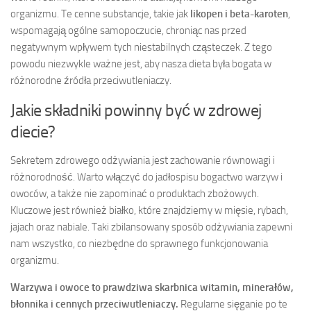
organizmu. Te cenne substancje, takie jak
likopen i beta-karoten
,
wspomagają ogólne samopoczucie, chroniąc nas przed
negatywnym wpływem tych niestabilnych cząsteczek. Z tego
powodu niezwykle ważne jest, aby nasza dieta była bogata w
różnorodne źródła przeciwutleniaczy.
Jakie składniki powinny być w zdrowej
diecie?
Sekretem zdrowego odżywiania jest zachowanie równowagi i
różnorodność. Warto włączyć do jadłospisu bogactwo warzyw i
owoców, a także nie zapominać o produktach zbożowych.
Kluczowe jest również białko, które znajdziemy w mięsie, rybach,
jajach oraz nabiale. Taki zbilansowany sposób odżywiania zapewni
nam wszystko, co niezbędne do sprawnego funkcjonowania
organizmu.
Warzywa i owoce to prawdziwa skarbnica witamin, minerałów,
błonnika i cennych przeciwutleniaczy.
Regularne sięganie po te