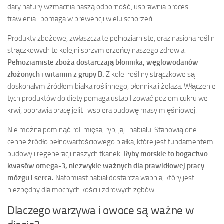
dary natury wzmacnia naszą odporność, usprawnia proces
trawienia i pomaga w prewencji wielu schorzeń.
Produkty zbożowe, zwłaszcza te pełnoziarniste, oraz nasiona roślin
strączkowych to kolejni sprzymierzeńcy naszego zdrowia.
Pełnoziarniste zboża dostarczają błonnika, węglowodanów
złożonych i witamin z grupy B.
Z kolei rośliny strączkowe są
doskonałym źródłem białka roślinnego, błonnika i żelaza. Włączenie
tych produktów do diety pomaga ustabilizować poziom cukru we
krwi, poprawia pracę jelit i wspiera budowę masy mięśniowej.
Nie można pominąć roli mięsa, ryb, jaj i nabiału. Stanowią one
cenne źródło pełnowartościowego białka, które jest fundamentem
budowy i regeneracji naszych tkanek.
Ryby morskie to bogactwo
kwasów omega-3, niezwykle ważnych dla prawidłowej pracy
mózgu i serca.
Natomiast nabiał dostarcza wapnia, który jest
niezbędny dla mocnych kości i zdrowych zębów.
Dlaczego warzywa i owoce są ważne w