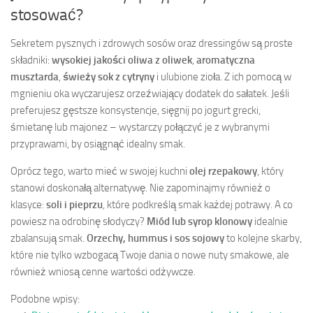
stosować?
Sekretem pysznych i zdrowych sosów oraz dressingów są proste
składniki:
wysokiej jakości oliwa z oliwek
,
aromatyczna
musztarda
,
świeży sok z cytryny
i ulubione zioła. Z ich pomocą w
mgnieniu oka wyczarujesz orzeźwiający dodatek do sałatek. Jeśli
preferujesz gęstsze konsystencje, sięgnij po jogurt grecki,
śmietanę lub majonez – wystarczy połączyć je z wybranymi
przyprawami, by osiągnąć idealny smak.
Oprócz tego, warto mieć w swojej kuchni
olej rzepakowy
, który
stanowi doskonałą alternatywę. Nie zapominajmy również o
klasyce:
soli i pieprzu
, które podkreślą smak każdej potrawy. A co
powiesz na odrobinę słodyczy?
Miód lub syrop klonowy
idealnie
zbalansują smak.
Orzechy, hummus i sos sojowy
to kolejne skarby,
które nie tylko wzbogacą Twoje dania o nowe nuty smakowe, ale
również wniosą cenne wartości odżywcze.
Podobne wpisy: