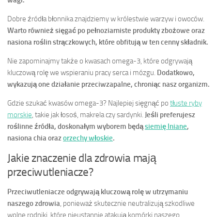
wagi.
Dobre źródła błonnika znajdziemy w królestwie warzyw i owoców.
Warto również sięgać po pełnoziarniste produkty zbożowe oraz
nasiona roślin strączkowych, które obfitują w ten cenny składnik.
Nie zapominajmy także o kwasach omega-3, które odgrywają
kluczową rolę we wspieraniu pracy serca i mózgu.
Dodatkowo,
wykazują one działanie przeciwzapalne, chroniąc nasz organizm.
Gdzie szukać kwasów omega-3? Najlepiej sięgnąć po
tłuste ryby
morskie
, takie jak łosoś, makrela czy sardynki.
Jeśli preferujesz
roślinne źródła, doskonałym wyborem będą
siemię lniane
,
nasiona chia oraz
orzechy włoskie
.
Jakie znaczenie dla zdrowia mają
przeciwutleniacze?
Przeciwutleniacze odgrywają kluczową rolę w utrzymaniu
naszego zdrowia
, ponieważ skutecznie neutralizują szkodliwe
wolne rodniki, które nieustannie atakują komórki naszego