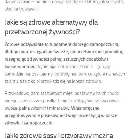
danym czasie – nic nie smakuje tak dobrze latem, jak soczyste,
słodkie truskawki!
Jakie są zdrowe alternatywy dla
przetworzonej żywności?
Zdrowe odżywianie to fundament dobrego samopoczucia,
dlatego warto sięgać po świeże, nieprzetworzone produkty,
rezygnując z żywności pełnej sztucznych dodatków i
konserwantów.
Wybierając naturalne składniki i gotując
samodzielnie, zyskujemy kontrolę nad tym, co ląduje na naszym
talerzu, a to z kolei przekłada się na lepsze zdrowie.
Przykładowo, zamiast tłustych mięs, postawmy na ich chude
wersje, a w naszych posiłkach niech królują świeże warzywa i
owoce, pełne witamin i minerałów.
Własnoręczne
przygotowywanie posiłków jest więc inwestycją w nasze
zdrowie i samopoczucie.
Jakie zdrowe sosy i przyprawy można