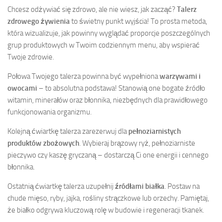
Chcesz odżywiać się zdrowo, ale nie wiesz, jak zacząć?
Talerz
zdrowego żywienia
to świetny punkt wyjścia! To prosta metoda,
która wizualizuje, jak powinny wyglądać proporcje poszczególnych
grup produktowych w Twoim codziennym menu, aby wspierać
Twoje zdrowie.
Połowa Twojego talerza powinna być wypełniona
warzywami i
owocami
– to absolutna podstawa! Stanowią one bogate źródło
witamin, minerałów oraz błonnika, niezbędnych dla prawidłowego
funkcjonowania organizmu.
Kolejną ćwiartkę talerza zarezerwuj dla
pełnoziarnistych
produktów zbożowych
. Wybieraj brązowy ryż, pełnoziarniste
pieczywo czy kaszę gryczaną – dostarczą Ci one energii i cennego
błonnika.
Ostatnią ćwiartkę talerza uzupełnij
źródłami białka
. Postaw na
chude mięso, ryby, jajka, rośliny strączkowe lub orzechy. Pamiętaj,
że białko odgrywa kluczową rolę w budowie i regeneracji tkanek.