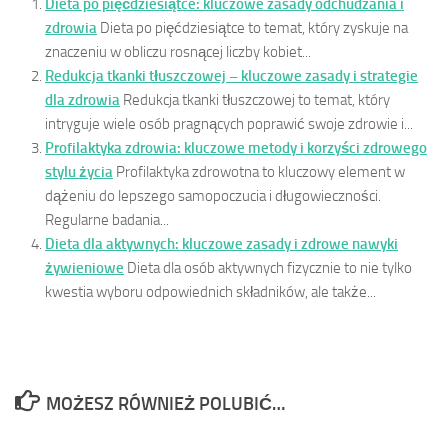
Dieta po pięćdziesiątce: kluczowe zasady odchudzania i
zdrowia
Dieta po pięćdziesiątce to temat, który zyskuje na
znaczeniu w obliczu rosnącej liczby kobiet...
Redukcja tkanki tłuszczowej – kluczowe zasady i strategie
dla zdrowia
Redukcja tkanki tłuszczowej to temat, który
intryguje wiele osób pragnących poprawić swoje zdrowie i...
Profilaktyka zdrowia: kluczowe metody i korzyści zdrowego
stylu życia
Profilaktyka zdrowotna to kluczowy element w
dążeniu do lepszego samopoczucia i długowieczności.
Regularne badania...
Dieta dla aktywnych: kluczowe zasady i zdrowe nawyki
żywieniowe
Dieta dla osób aktywnych fizycznie to nie tylko
kwestia wyboru odpowiednich składników, ale także...
MOŻESZ RÓWNIEŻ POLUBIĆ…