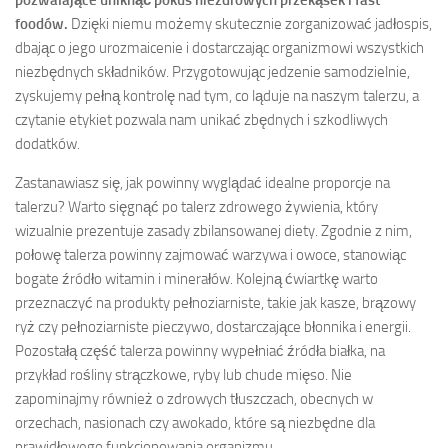
pozwalające uniknąć pokus niezdrowych przekąsek i fast
foodów.
Dzięki niemu możemy skutecznie zorganizować jadłospis,
dbając o jego urozmaicenie i dostarczając organizmowi wszystkich
niezbędnych składników. Przygotowując jedzenie samodzielnie,
zyskujemy pełną kontrolę nad tym, co ląduje na naszym talerzu, a
czytanie etykiet pozwala nam unikać zbędnych i szkodliwych
dodatków.
Zastanawiasz się, jak powinny wyglądać idealne proporcje na
talerzu? Warto sięgnąć po talerz zdrowego żywienia, który
wizualnie prezentuje zasady zbilansowanej diety. Zgodnie z nim,
połowę talerza powinny zajmować warzywa i owoce, stanowiąc
bogate źródło witamin i minerałów. Kolejną ćwiartkę warto
przeznaczyć na produkty pełnoziarniste, takie jak kasze, brązowy
ryż czy pełnoziarniste pieczywo, dostarczające błonnika i energii.
Pozostałą część talerza powinny wypełniać źródła białka, na
przykład rośliny strączkowe, ryby lub chude mięso. Nie
zapominajmy również o zdrowych tłuszczach, obecnych w
orzechach, nasionach czy awokado, które są niezbędne dla
prawidłowego funkcjonowania organizmu.