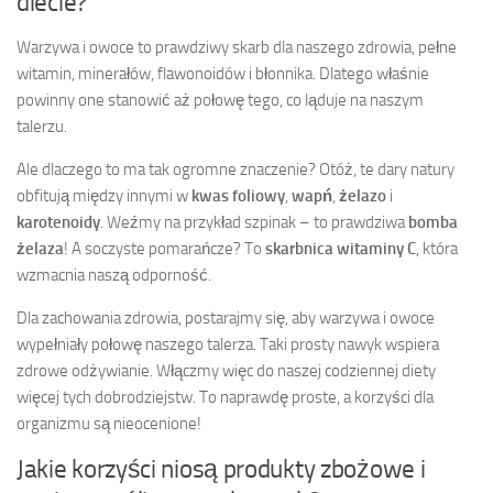
diecie?
Warzywa i owoce to prawdziwy skarb dla naszego zdrowia, pełne
witamin, minerałów, flawonoidów i błonnika. Dlatego właśnie
powinny one stanowić aż połowę tego, co ląduje na naszym
talerzu.
Ale dlaczego to ma tak ogromne znaczenie? Otóż, te dary natury
obfitują między innymi w
kwas foliowy
,
wapń
,
żelazo
i
karotenoidy
. Weźmy na przykład szpinak – to prawdziwa
bomba
żelaza
! A soczyste pomarańcze? To
skarbnica witaminy C
, która
wzmacnia naszą odporność.
Dla zachowania zdrowia, postarajmy się, aby warzywa i owoce
wypełniały połowę naszego talerza. Taki prosty nawyk wspiera
zdrowe odżywianie. Włączmy więc do naszej codziennej diety
więcej tych dobrodziejstw. To naprawdę proste, a korzyści dla
organizmu są nieocenione!
Jakie korzyści niosą produkty zbożowe i