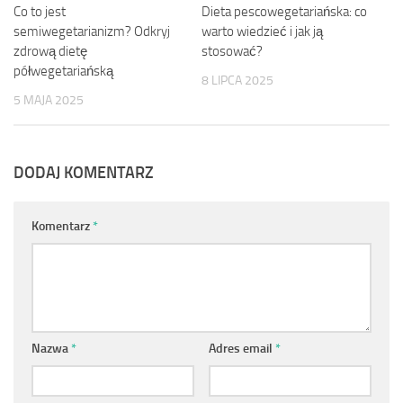
Co to jest
0
Dieta pescowegetariańska: co
0
semiwegetarianizm? Odkryj
warto wiedzieć i jak ją
zdrową dietę
stosować?
półwegetariańską
8 LIPCA 2025
5 MAJA 2025
DODAJ KOMENTARZ
Komentarz
*
Nazwa
*
Adres email
*