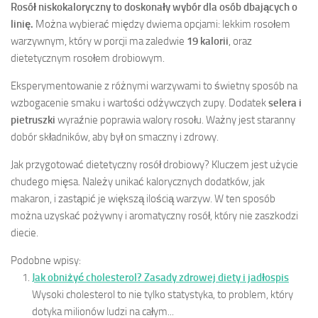
Rosół niskokaloryczny to doskonały wybór dla osób dbających o
linię.
Można wybierać między dwiema opcjami: lekkim rosołem
warzywnym, który w porcji ma zaledwie
19 kalorii
, oraz
dietetycznym rosołem drobiowym.
Eksperymentowanie z różnymi warzywami to świetny sposób na
wzbogacenie smaku i wartości odżywczych zupy. Dodatek
selera i
pietruszki
wyraźnie poprawia walory rosołu. Ważny jest staranny
dobór składników, aby był on smaczny i zdrowy.
Jak przygotować dietetyczny rosół drobiowy? Kluczem jest użycie
chudego mięsa. Należy unikać kalorycznych dodatków, jak
makaron, i zastąpić je większą ilością warzyw. W ten sposób
można uzyskać pożywny i aromatyczny rosół, który nie zaszkodzi
diecie.
Podobne wpisy:
Jak obniżyć cholesterol? Zasady zdrowej diety i jadłospis
Wysoki cholesterol to nie tylko statystyka, to problem, który
dotyka milionów ludzi na całym...