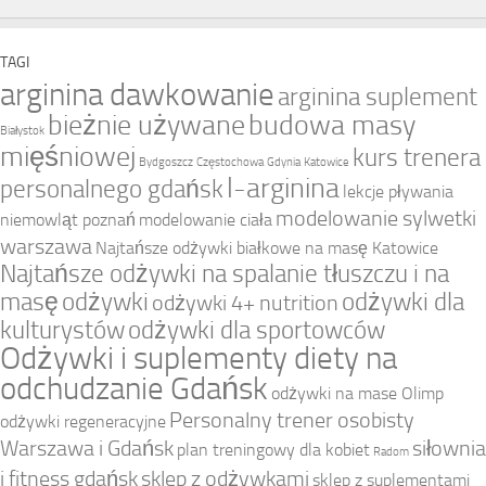
TAGI
arginina dawkowanie
arginina suplement
bieżnie używane
budowa masy
Białystok
mięśniowej
kurs trenera
Bydgoszcz
Częstochowa
Gdynia
Katowice
l-arginina
personalnego gdańsk
lekcje pływania
modelowanie sylwetki
niemowląt poznań
modelowanie ciała
warszawa
Najtańsze odżywki białkowe na masę Katowice
Najtańsze odżywki na spalanie tłuszczu i na
masę
odżywki
odżywki dla
odżywki 4+ nutrition
kulturystów
odżywki dla sportowców
Odżywki i suplementy diety na
odchudzanie Gdańsk
odżywki na mase Olimp
Personalny trener osobisty
odżywki regeneracyjne
Warszawa i Gdańsk
siłownia
plan treningowy dla kobiet
Radom
i fitness gdańsk
sklep z odżywkami
sklep z suplementami