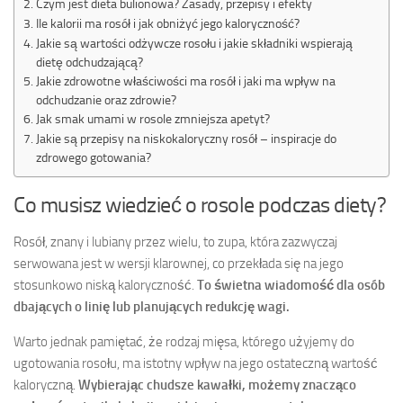
Czym jest dieta bulionowa? Zasady, przepisy i efekty
Ile kalorii ma rosół i jak obniżyć jego kaloryczność?
Jakie są wartości odżywcze rosołu i jakie składniki wspierają
dietę odchudzającą?
Jakie zdrowotne właściwości ma rosół i jaki ma wpływ na
odchudzanie oraz zdrowie?
Jak smak umami w rosole zmniejsza apetyt?
Jakie są przepisy na niskokaloryczny rosół – inspiracje do
zdrowego gotowania?
Co musisz wiedzieć o rosole podczas diety?
Rosół, znany i lubiany przez wielu, to zupa, która zazwyczaj
serwowana jest w wersji klarownej, co przekłada się na jego
stosunkowo niską kaloryczność.
To świetna wiadomość dla osób
dbających o linię lub planujących redukcję wagi.
Warto jednak pamiętać, że rodzaj mięsa, którego użyjemy do
ugotowania rosołu, ma istotny wpływ na jego ostateczną wartość
kaloryczną.
Wybierając chudsze kawałki, możemy znacząco