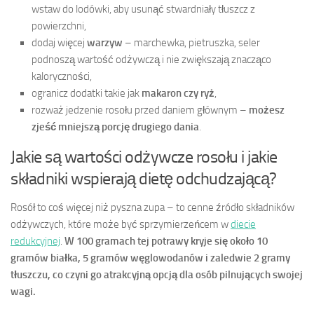
wstaw do lodówki, aby usunąć stwardniały tłuszcz z
powierzchni,
dodaj więcej
warzyw
– marchewka, pietruszka, seler
podnoszą wartość odżywczą i nie zwiększają znacząco
kaloryczności,
ogranicz dodatki takie jak
makaron czy ryż
,
rozważ jedzenie rosołu przed daniem głównym –
możesz
zjeść mniejszą porcję drugiego dania
.
Jakie są wartości odżywcze rosołu i jakie
składniki wspierają dietę odchudzającą?
Rosół to coś więcej niż pyszna zupa – to cenne źródło składników
odżywczych, które może być sprzymierzeńcem w
diecie
redukcyjnej
.
W 100 gramach tej potrawy kryje się około 10
gramów białka, 5 gramów węglowodanów i zaledwie 2 gramy
tłuszczu, co czyni go atrakcyjną opcją dla osób pilnujących swojej
wagi.