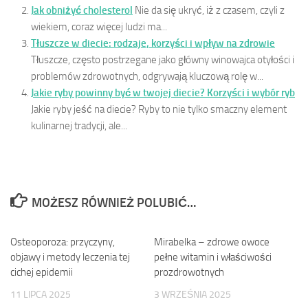
Jak obniżyć cholesterol
Nie da się ukryć, iż z czasem, czyli z
wiekiem, coraz więcej ludzi ma...
Tłuszcze w diecie: rodzaje, korzyści i wpływ na zdrowie
Tłuszcze, często postrzegane jako główny winowajca otyłości i
problemów zdrowotnych, odgrywają kluczową rolę w...
Jakie ryby powinny być w twojej diecie? Korzyści i wybór ryb
Jakie ryby jeść na diecie? Ryby to nie tylko smaczny element
kulinarnej tradycji, ale...
MOŻESZ RÓWNIEŻ POLUBIĆ…
Osteoporoza: przyczyny,
0
Mirabelka – zdrowe owoce
0
objawy i metody leczenia tej
pełne witamin i właściwości
cichej epidemii
prozdrowotnych
11 LIPCA 2025
3 WRZEŚNIA 2025