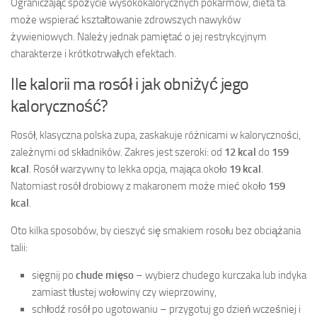
Ograniczając spożycie wysokokalorycznych pokarmów, dieta ta
może wspierać kształtowanie zdrowszych nawyków
żywieniowych. Należy jednak pamiętać o jej restrykcyjnym
charakterze i krótkotrwałych efektach.
Ile kalorii ma rosół i jak obniżyć jego
kaloryczność?
Rosół, klasyczna polska zupa, zaskakuje różnicami w kaloryczności,
zależnymi od składników. Zakres jest szeroki: od
12 kcal
do
159
kcal
. Rosół warzywny to lekka opcja, mająca około
19 kcal
.
Natomiast rosół drobiowy z makaronem może mieć około
159
kcal
.
Oto kilka sposobów, by cieszyć się smakiem rosołu bez obciążania
talii:
sięgnij po
chude mięso
– wybierz chudego kurczaka lub indyka
zamiast tłustej wołowiny czy wieprzowiny,
schłodź rosół po ugotowaniu – przygotuj go dzień wcześniej i