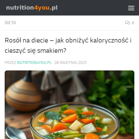
Przejdź do treści
DIETA
0
Rosół na diecie – jak obniżyć kaloryczność i
cieszyć się smakiem?
PRZEZ
NUTRITION4YOU.PL
·
28 KWIETNIA 2025