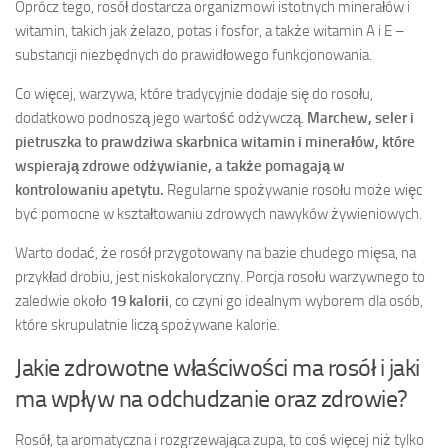
Oprócz tego, rosół dostarcza organizmowi istotnych minerałów i
witamin, takich jak żelazo, potas i fosfor, a także witamin A i E –
substancji niezbędnych do prawidłowego funkcjonowania.
Co więcej, warzywa, które tradycyjnie dodaje się do rosołu,
dodatkowo podnoszą jego wartość odżywczą.
Marchew, seler i
pietruszka to prawdziwa skarbnica witamin i minerałów, które
wspierają zdrowe odżywianie, a także pomagają w
kontrolowaniu apetytu.
Regularne spożywanie rosołu może więc
być pomocne w kształtowaniu zdrowych nawyków żywieniowych.
Warto dodać, że rosół przygotowany na bazie chudego mięsa, na
przykład drobiu, jest niskokaloryczny. Porcja rosołu warzywnego to
zaledwie około
19 kalorii
, co czyni go idealnym wyborem dla osób,
które skrupulatnie liczą spożywane kalorie.
Jakie zdrowotne właściwości ma rosół i jaki
ma wpływ na odchudzanie oraz zdrowie?
Rosół, ta aromatyczna i rozgrzewająca zupa, to coś więcej niż tylko