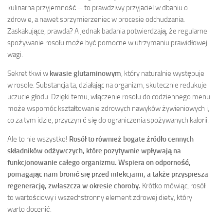
kulinarna przyjemność – to prawdziwy przyjaciel w dbaniu o
zdrowie, a nawet sprzymierzeniec w procesie odchudzania.
Zaskakujące, prawda? A jednak badania potwierdzają, że regularne
spożywanie rosołu może być pomocne w utrzymaniu prawidłowej
wagi.
Sekret tkwi w
kwasie glutaminowym
, który naturalnie występuje
w rosole. Substancja ta, działając na organizm, skutecznie redukuje
uczucie głodu. Dzięki temu, włączenie rosołu do codziennego menu
może wspomóc kształtowanie zdrowych nawyków żywieniowych i,
co za tym idzie, przyczynić się do ograniczenia spożywanych kalorii.
Ale to nie wszystko!
Rosół to również bogate źródło cennych
składników odżywczych, które pozytywnie wpływają na
funkcjonowanie całego organizmu. Wspiera on odporność,
pomagając nam bronić się przed infekcjami, a także przyspiesza
regenerację, zwłaszcza w okresie choroby.
Krótko mówiąc, rosół
to wartościowy i wszechstronny element zdrowej diety, który
warto docenić.