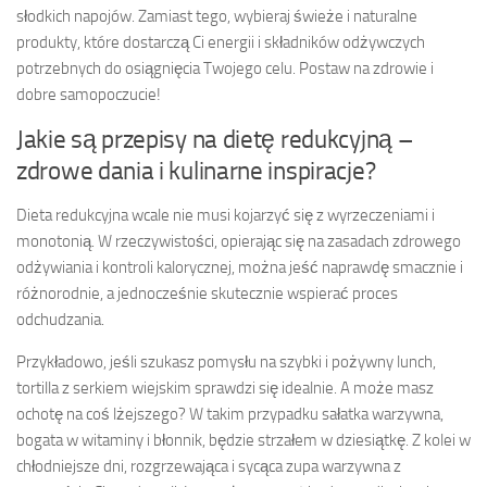
słodkich napojów. Zamiast tego, wybieraj świeże i naturalne
produkty, które dostarczą Ci energii i składników odżywczych
potrzebnych do osiągnięcia Twojego celu. Postaw na zdrowie i
dobre samopoczucie!
Jakie są przepisy na dietę redukcyjną –
zdrowe dania i kulinarne inspiracje?
Dieta redukcyjna wcale nie musi kojarzyć się z wyrzeczeniami i
monotonią. W rzeczywistości, opierając się na zasadach zdrowego
odżywiania i kontroli kalorycznej, można jeść naprawdę smacznie i
różnorodnie, a jednocześnie skutecznie wspierać proces
odchudzania.
Przykładowo, jeśli szukasz pomysłu na szybki i pożywny lunch,
tortilla z serkiem wiejskim sprawdzi się idealnie. A może masz
ochotę na coś lżejszego? W takim przypadku sałatka warzywna,
bogata w witaminy i błonnik, będzie strzałem w dziesiątkę. Z kolei w
chłodniejsze dni, rozgrzewająca i sycąca zupa warzywna z