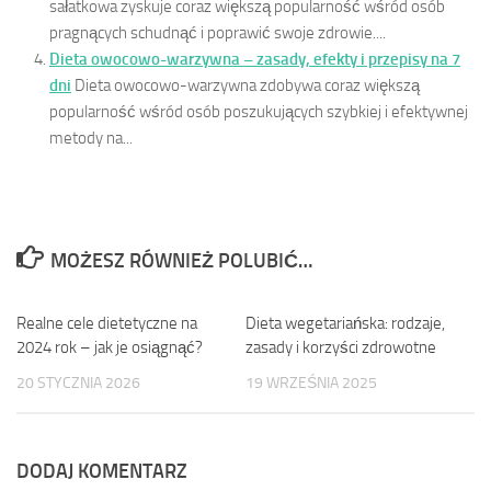
sałatkowa zyskuje coraz większą popularność wśród osób
pragnących schudnąć i poprawić swoje zdrowie....
Dieta owocowo-warzywna – zasady, efekty i przepisy na 7
dni
Dieta owocowo-warzywna zdobywa coraz większą
popularność wśród osób poszukujących szybkiej i efektywnej
metody na...
MOŻESZ RÓWNIEŻ POLUBIĆ…
Realne cele dietetyczne na
0
Dieta wegetariańska: rodzaje,
0
2024 rok – jak je osiągnąć?
zasady i korzyści zdrowotne
20 STYCZNIA 2026
19 WRZEŚNIA 2025
DODAJ KOMENTARZ