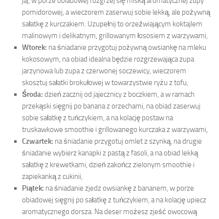
jaj, w porze obiadowej rozgrzej się miską aromatycznej zupy
pomidorowej, a wieczorem zaserwuj sobie lekką, ale pożywną
sałatkę z kurczakiem. Uzupełnij to orzeźwiającym koktajlem
malinowym i delikatnym, grillowanym łososiem z warzywami,
Wtorek:
na śniadanie przygotuj pożywną owsiankę na mleku
kokosowym, na obiad idealna będzie rozgrzewająca zupa
jarzynowa lub zupa z czerwonej soczewicy, wieczorem
skosztuj sałatki brokułowej w towarzystwie ryżu z tofu,
Środa:
dzień zacznij od jajecznicy z boczkiem, a w ramach
przekąski sięgnij po banana z orzechami, na obiad zaserwuj
sobie sałatkę z tuńczykiem, a na kolację postaw na
truskawkowe smoothie i grillowanego kurczaka z warzywami,
Czwartek:
na śniadanie przygotuj omlet z szynką, na drugie
śniadanie wybierz kanapki z pastą z fasoli, a na obiad lekką
sałatkę z krewetkami, dzień zakończ zielonym smoothie i
zapiekanką z cukinii,
Piątek:
na śniadanie zjedz owsiankę z bananem, w porze
obiadowej sięgnij po sałatkę z tuńczykiem, a na kolację upiecz
aromatycznego dorsza. Na deser możesz zjeść owocową