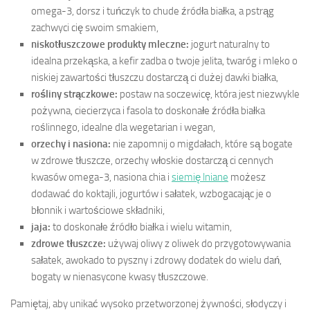
omega-3, dorsz i tuńczyk to chude źródła białka, a pstrąg
zachwyci cię swoim smakiem,
niskotłuszczowe produkty mleczne:
jogurt naturalny to
idealna przekąska, a kefir zadba o twoje jelita, twaróg i mleko o
niskiej zawartości tłuszczu dostarczą ci dużej dawki białka,
rośliny strączkowe:
postaw na soczewicę, która jest niezwykle
pożywna, ciecierzyca i fasola to doskonałe źródła białka
roślinnego, idealne dla wegetarian i wegan,
orzechy i nasiona:
nie zapomnij o migdałach, które są bogate
w zdrowe tłuszcze, orzechy włoskie dostarczą ci cennych
kwasów omega-3, nasiona chia i
siemię lniane
możesz
dodawać do koktajli, jogurtów i sałatek, wzbogacając je o
błonnik i wartościowe składniki,
jaja:
to doskonałe źródło białka i wielu witamin,
zdrowe tłuszcze:
używaj oliwy z oliwek do przygotowywania
sałatek, awokado to pyszny i zdrowy dodatek do wielu dań,
bogaty w nienasycone kwasy tłuszczowe.
Pamiętaj, aby unikać wysoko przetworzonej żywności, słodyczy i