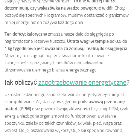
stają się naszymi sprzymierzeńcami.
To one w dużej mierze
determinują, czy wskazówka na wadze powędruje w dół.
Chcąc
pozbyć się zbędnych kilogramów, musimy dostarczać organizmowi
mniej energii, niż on zużywa każdego dnia.
Ten
deficyt kaloryczny
zmusza nasze ciało do sięgnięcia po
nagromadzone rezerwy tłuszczu.
Utrata wagi w tempie od 0,5 do
1 kg tygodniowo jest uważana za zdrową i realną do osiągnięcia.
Możemy to osiągnąć poprzez świadome kontrolowanie
kaloryczności spożywanych posiłków i konsekwentne
utrzymywanie ujemnego bilansu energetycznego.
Jak obliczyć
zapotrzebowanie energetyczne
?
Określenie dziennego zapotrzebowania energetycznego nie jest
skomplikowane. Wystarczy uwzględnić
podstawową przemianę
materii (PPM)
oraz poziom Twojej aktywności fizycznej. PPM, czyli
energia niezbędna organizmowi do funkcjonowania w stanie
spoczynku, zależy od takich czynników jak wiek, płeć, waga oraz
wzrost. Do jej oszacowania wykorzystuje się specjalne równania,