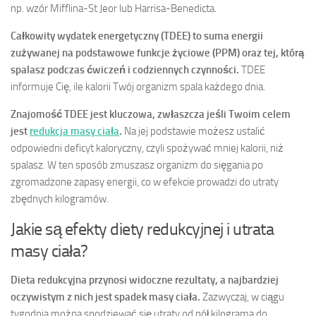
np. wzór Mifflina-St Jeor lub Harrisa-Benedicta.
Całkowity wydatek energetyczny (TDEE) to suma energii
zużywanej na podstawowe funkcje życiowe (PPM) oraz tej, którą
spalasz podczas ćwiczeń i codziennych czynności.
TDEE
informuje Cię, ile kalorii Twój organizm spala każdego dnia.
Znajomość TDEE jest kluczowa, zwłaszcza jeśli Twoim celem
jest
redukcja masy ciała
.
Na jej podstawie możesz ustalić
odpowiedni deficyt kaloryczny, czyli spożywać mniej kalorii, niż
spalasz. W ten sposób zmuszasz organizm do sięgania po
zgromadzone zapasy energii, co w efekcie prowadzi do utraty
zbędnych kilogramów.
Jakie są efekty diety redukcyjnej i utrata
masy ciała?
Dieta redukcyjna przynosi widoczne rezultaty, a najbardziej
oczywistym z nich jest spadek masy ciała.
Zazwyczaj, w ciągu
tygodnia można spodziewać się utraty od pół kilograma do