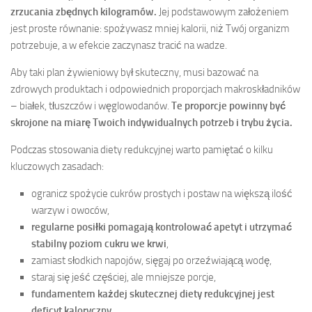
zrzucania zbędnych kilogramów.
Jej podstawowym założeniem
jest proste równanie: spożywasz mniej kalorii, niż Twój organizm
potrzebuje, a w efekcie zaczynasz tracić na wadze.
Aby taki plan żywieniowy był skuteczny, musi bazować na
zdrowych produktach i odpowiednich proporcjach makroskładników
– białek, tłuszczów i węglowodanów.
Te proporcje powinny być
skrojone na miarę Twoich indywidualnych potrzeb i trybu życia.
Podczas stosowania diety redukcyjnej warto pamiętać o kilku
kluczowych zasadach:
ogranicz spożycie cukrów prostych i postaw na większą ilość
warzyw i owoców,
regularne posiłki pomagają kontrolować apetyt i utrzymać
stabilny poziom cukru we krwi
,
zamiast słodkich napojów, sięgaj po orzeźwiającą wodę,
staraj się jeść częściej, ale mniejsze porcje,
fundamentem każdej skutecznej diety redukcyjnej jest
deficyt kaloryczny.