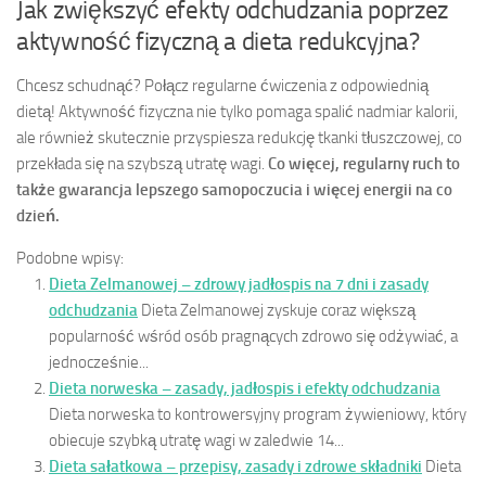
Jak zwiększyć efekty odchudzania poprzez
aktywność fizyczną a dieta redukcyjna?
Chcesz schudnąć? Połącz regularne ćwiczenia z odpowiednią
dietą! Aktywność fizyczna nie tylko pomaga spalić nadmiar kalorii,
ale również skutecznie przyspiesza redukcję tkanki tłuszczowej, co
przekłada się na szybszą utratę wagi.
Co więcej, regularny ruch to
także gwarancja lepszego samopoczucia i więcej energii na co
dzień.
Podobne wpisy:
Dieta Zelmanowej – zdrowy jadłospis na 7 dni i zasady
odchudzania
Dieta Zelmanowej zyskuje coraz większą
popularność wśród osób pragnących zdrowo się odżywiać, a
jednocześnie...
Dieta norweska – zasady, jadłospis i efekty odchudzania
Dieta norweska to kontrowersyjny program żywieniowy, który
obiecuje szybką utratę wagi w zaledwie 14...
Dieta sałatkowa – przepisy, zasady i zdrowe składniki
Dieta