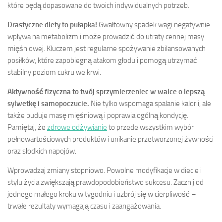
które będą dopasowane do twoich indywidualnych potrzeb.
Drastyczne diety to pułapka!
Gwałtowny spadek wagi negatywnie
wpływa na metabolizm i może prowadzić do utraty cennej masy
mięśniowej. Kluczem jest regularne spożywanie zbilansowanych
posiłków, które zapobiegną atakom głodu i pomogą utrzymać
stabilny poziom cukru we krwi.
Aktywność fizyczna to twój sprzymierzeniec w walce o lepszą
sylwetkę i samopoczucie.
Nie tylko wspomaga spalanie kalorii, ale
także buduje masę mięśniową i poprawia ogólną kondycję.
Pamiętaj, że
zdrowe odżywianie
to przede wszystkim wybór
pełnowartościowych produktów i unikanie przetworzonej żywności
oraz słodkich napojów.
Wprowadzaj zmiany stopniowo. Powolne modyfikacje w diecie i
stylu życia zwiększają prawdopodobieństwo sukcesu. Zacznij od
jednego małego kroku w tygodniu i uzbrój się w cierpliwość –
trwałe rezultaty wymagają czasu i zaangażowania.