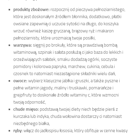
produkty zbożowe:
rozpocznij od pieczywa pełnoziarnistego,
które jest doskonałym źródłem błonnika, dodatkowo, płatki
owsiane zapewnią ci uczucie sytości na długo, do koszyka
wrzuć również kaszę gryczaną, brązowy ryż i makaron
pełnoziarnisty, które urozmaicą twoje posiłki,
warzywa:
sięgnij po brokuły, które są prawdziwą bombą
witaminową, szpinak i sałata posłużą ci jako baza do lekkich i
orzeźwiających sałatek, smaku dodadzą ogórki, soczyste
pomidory i kolorowa papryka, marchew, cukinia, cebula i
czosnek to natomiast niezastąpione składniki wielu dań,
owoce:
wybierz klasyczne jabłka i gruszki, a także pyszne i
pełne witamin jagody, maliny i truskawki, pomarańcze i
grejpfruty to doskonałe źródło witaminy c, które wzmocni
twoją odporność,
chude mięso:
podstawą twojej diety niech będzie pierś z
kurczaka lub indyka, chuda wołowina dostarczy ci natomiast
niezbędnego białka,
ryby:
włącz do jadłospisu łososia, który obfituje w cenne kwasy