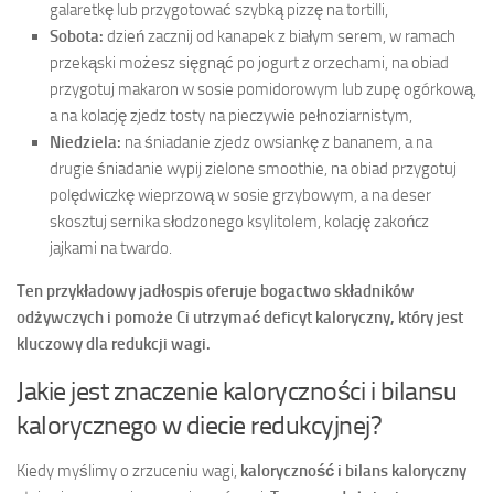
galaretkę lub przygotować szybką pizzę na tortilli,
Sobota:
dzień zacznij od kanapek z białym serem, w ramach
przekąski możesz sięgnąć po jogurt z orzechami, na obiad
przygotuj makaron w sosie pomidorowym lub zupę ogórkową,
a na kolację zjedz tosty na pieczywie pełnoziarnistym,
Niedziela:
na śniadanie zjedz owsiankę z bananem, a na
drugie śniadanie wypij zielone smoothie, na obiad przygotuj
polędwiczkę wieprzową w sosie grzybowym, a na deser
skosztuj sernika słodzonego ksylitolem, kolację zakończ
jajkami na twardo.
Ten przykładowy jadłospis oferuje bogactwo składników
odżywczych i pomoże Ci utrzymać deficyt kaloryczny, który jest
kluczowy dla redukcji wagi.
Jakie jest znaczenie kaloryczności i bilansu
kalorycznego w diecie redukcyjnej?
Kiedy myślimy o zrzuceniu wagi,
kaloryczność i bilans kaloryczny