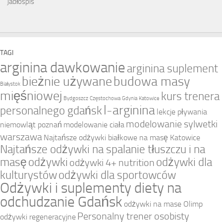
TAGI
arginina dawkowanie
arginina suplement
bieżnie używane
budowa masy
Białystok
mięśniowej
kurs trenera
Bydgoszcz
Częstochowa
Gdynia
Katowice
l-arginina
personalnego gdańsk
lekcje pływania
modelowanie sylwetki
niemowląt poznań
modelowanie ciała
warszawa
Najtańsze odżywki białkowe na masę Katowice
Najtańsze odżywki na spalanie tłuszczu i na
masę
odżywki
odżywki dla
odżywki 4+ nutrition
kulturystów
odżywki dla sportowców
Odżywki i suplementy diety na
odchudzanie Gdańsk
odżywki na mase Olimp
Personalny trener osobisty
odżywki regeneracyjne