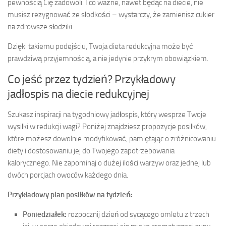
pewnością Cię zadowoli. I co ważne, nawet będąc na diecie, nie
musisz rezygnować ze słodkości – wystarczy, że zamienisz cukier
na zdrowsze słodziki.
Dzięki takiemu podejściu, Twoja dieta redukcyjna może być
prawdziwą przyjemnością, a nie jedynie przykrym obowiązkiem.
Co jeść przez tydzień? Przykładowy
jadłospis na diecie redukcyjnej
Szukasz inspiracji na tygodniowy jadłospis, który wesprze Twoje
wysiłki w redukcji wagi? Poniżej znajdziesz propozycje posiłków,
które możesz dowolnie modyfikować, pamiętając o zróżnicowaniu
diety i dostosowaniu jej do Twojego zapotrzebowania
kalorycznego. Nie zapominaj o dużej ilości warzyw oraz jednej lub
dwóch porcjach owoców każdego dnia.
Przykładowy plan posiłków na tydzień:
Poniedziałek:
rozpocznij dzień od sycącego omletu z trzech