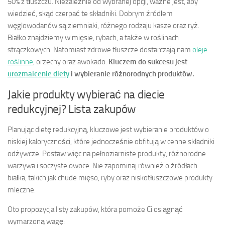
50% z tłuszczu. Niezależnie od wybranej opcji, ważne jest, aby
wiedzieć, skąd czerpać te składniki. Dobrym źródłem
węglowodanów są ziemniaki, różnego rodzaju kasze oraz ryż.
Białko znajdziemy w mięsie, rybach, a także w roślinach
strączkowych. Natomiast zdrowe tłuszcze dostarczają nam
oleje
roślinne
, orzechy oraz awokado.
Kluczem do sukcesu jest
urozmaicenie diety
i wybieranie różnorodnych produktów.
Jakie produkty wybierać na diecie
redukcyjnej? Lista zakupów
Planując dietę redukcyjną, kluczowe jest wybieranie produktów o
niskiej kaloryczności, które jednocześnie obfitują w cenne składniki
odżywcze. Postaw więc na pełnoziarniste produkty, różnorodne
warzywa i soczyste owoce. Nie zapominaj również o źródłach
białka, takich jak chude mięso, ryby oraz niskotłuszczowe produkty
mleczne.
Oto propozycja listy zakupów, która pomoże Ci osiągnąć
wymarzoną wagę: