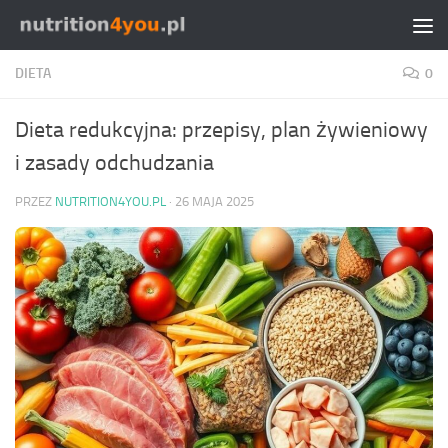
Przejdź do treści
DIETA
0
Dieta redukcyjna: przepisy, plan żywieniowy
i zasady odchudzania
PRZEZ
NUTRITION4YOU.PL
·
26 MAJA 2025