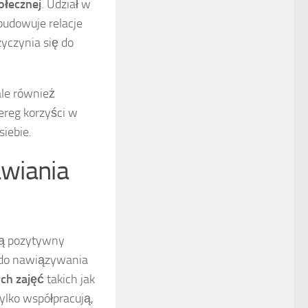
połecznej
. Udział w
budowuje relacje
yczynia się do
ale również
ereg korzyści w
siebie.
awiania
ją pozytywny
e do nawiązywania
ch zajęć
takich jak
tylko współpracują,