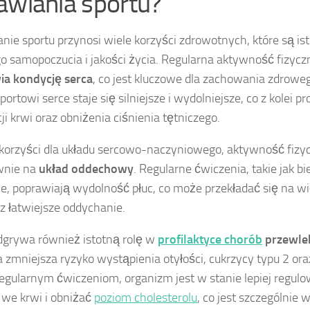
awiania sportu?
nie sportu przynosi wiele korzyści zdrowotnych, które są is
o samopoczucia i jakości życia. Regularna aktywność fizyc
ia kondycję serca
, co jest kluczowe dla zachowania zdroweg
portowi serce staje się silniejsze i wydolniejsze, co z kolei p
ji krwi oraz obniżenia ciśnienia tętniczego.
korzyści dla układu sercowo-naczyniowego, aktywność fiz
wnie na
układ oddechowy
. Regularne ćwiczenia, takie jak b
e, poprawiają wydolność płuc, co może przekładać się na 
az łatwiejsze oddychanie.
dgrywa również istotną rolę w
profilaktyce chorób
przewle
a zmniejsza ryzyko wystąpienia otyłości, cukrzycy typu 2 ora
regularnym ćwiczeniom, organizm jest w stanie lepiej regul
we krwi i obniżać
poziom cholesterolu
, co jest szczególnie