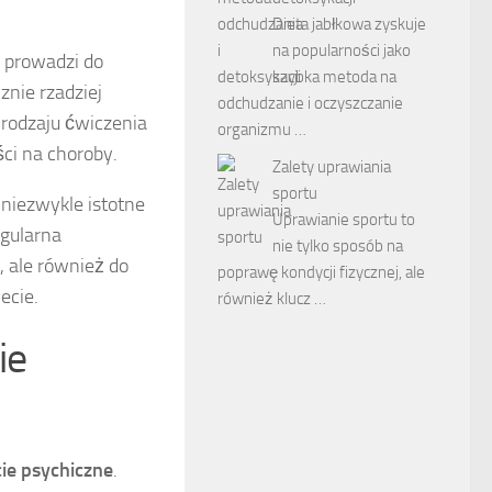
Dieta jabłkowa zyskuje
na popularności jako
o prowadzi do
szybka metoda na
znie rzadziej
odchudzanie i oczyszczanie
o rodzaju ćwiczenia
organizmu …
ci na choroby.
Zalety uprawiania
sportu
niezwykle istotne
Uprawianie sportu to
egularna
nie tylko sposób na
, ale również do
poprawę kondycji fizycznej, ale
ecie.
również klucz …
ie
ie psychiczne
.