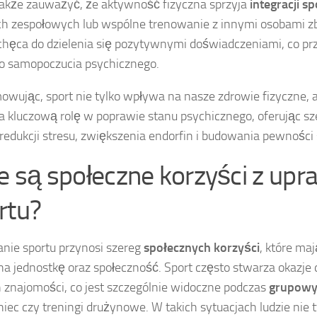
akże zauważyć, że aktywność fizyczna sprzyja
integracji s
ch zespołowych lub wspólne trenowanie z innymi osobami z
chęca do dzielenia się pozytywnymi doświadczeniami, co prz
o samopoczucia psychicznego.
wując, sport nie tylko wpływa na nasze zdrowie fizyczne, 
 kluczową rolę w poprawie stanu psychicznego, oferując sz
 redukcji stresu, zwiększenia endorfin i budowania pewności 
ie są społeczne korzyści z upr
rtu?
nie sportu przynosi szereg
społecznych korzyści
, które ma
a jednostkę oraz społeczność. Sport często stwarza okazj
znajomości, co jest szczególnie widoczne podczas
grupowy
aniec czy treningi drużynowe. W takich sytuacjach ludzie nie 