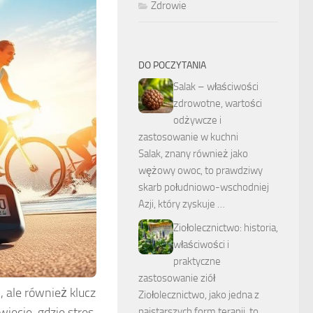
Zdrowie
DO POCZYTANIA
Salak – właściwości
zdrowotne, wartości
odżywcze i
zastosowanie w kuchni
Salak, znany również jako
wężowy owoc, to prawdziwy
skarb południowo-wschodniej
Azji, który zyskuje …
Ziołolecznictwo: historia,
właściwości i
praktyczne
zastosowanie ziół
, ale również klucz
Ziołolecznictwo, jako jedna z
iecie, gdzie stres
najstarszych form terapii, to