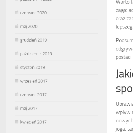
Warto t
zajęcia
czerwiec 2020
oraz za
lepszeg
maj 2020
Podsumo
grudzień 2019
odgrywa
październik 2019
postaci
styczeń 2019
Jak
wrzesień 2017
spo
czerwiec 2017
Uprawia
maj 2017
wpływ n
nowych 
kwiecień 2017
joga, t