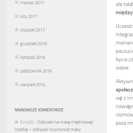
marzec 2017
ale tak
między
luty 2017
Uczestn
styczeń 2017
integra
momenta
grudzień 2016
poczuc
listopad 2016
bycia c
siebie.
październik 2016
Aktywno
sierpień 2014
społecz
się z i
nawiązy
NAJNOWSZE KOMENTARZE
rozmowo
Evva20
-
Odżywki na masę mięśniową i
poza ni
rzeźbę – odżywki na przyrost masy