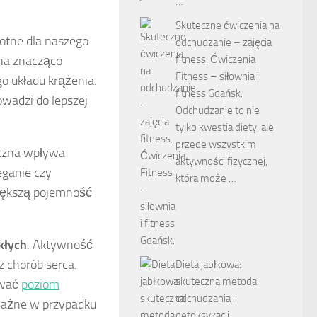
…
Skuteczne ćwiczenia na
totne dla naszego
odchudzanie – zajęcia
fitness. Ćwiczenia
zna znacząco
Fitness – siłownia i
o układu krążenia.
fitness Gdańsk.
rowadzi do lepszej
Odchudzanie to nie
tylko kwestia diety, ale
przede wszystkim
yczna wpływa
aktywności fizycznej,
ieganie czy
która może …
większą pojemność
kłych
. Aktywność
z chorób serca.
Dieta jabłkowa:
skuteczna metoda
ować
poziom
odchudzania i
 ważne w przypadku
detoksykacji