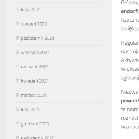
Główny
luty 2022
endorfi
fizyczn
styczeń 2022
zwiększ
październik 2021
Regular
nastroj
wrzesień 2021
Aktywno
czerwiec 2021
większe
zgłasza
kwiecień 2021
Niezwyk
marzec 2021
pewnośc
te najm
luty 2021
różnych
grudzień 2020
wzmacni
październik 2020