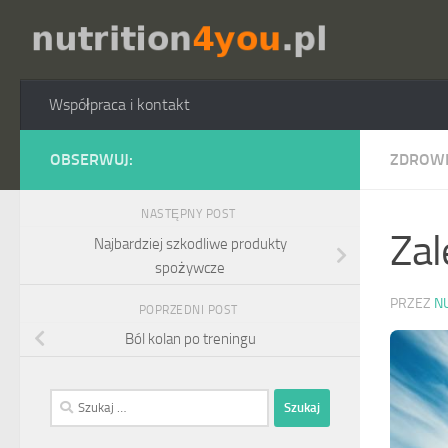
Przejdź do treści
Współpraca i kontakt
OBSERWUJ:
ZDROW
NASTĘPNY POST
Zal
Najbardziej szkodliwe produkty
spożywcze
PRZEZ
N
POPRZEDNI POST
Ból kolan po treningu
Szukaj: