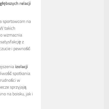
głębszych relacji
la sportowcom na
 W takich
 co wzmacnia
satysfakcję z
czucie i pewność
ejszenia
izolacji
liwość spotkania
 trudności w
ecze sprzyjają
no na boisku, jak i