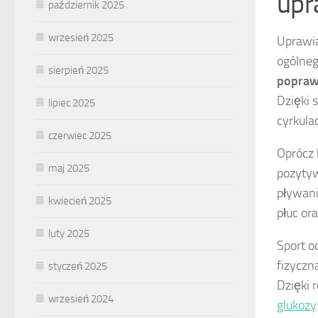
upr
październik 2025
wrzesień 2025
Uprawia
ogólneg
sierpień 2025
popraw
Dzięki s
lipiec 2025
cyrkulac
czerwiec 2025
Oprócz 
maj 2025
pozyty
pływani
kwiecień 2025
płuc or
luty 2025
Sport o
fizyczn
styczeń 2025
Dzięki 
wrzesień 2024
glukozy