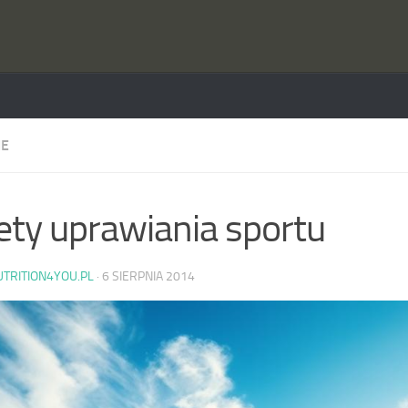
IE
ety uprawiania sportu
UTRITION4YOU.PL
·
6 SIERPNIA 2014