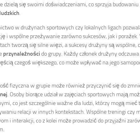
że dzielą się swoimi doświadczeniami, co sprzyja budowaniu
ludzkich
.
ictwo w drużynach sportowych czy lokalnych ligach pozwa
cję i wspólne przeżywanie zarówno sukcesów, jak i porażek.
ch tworzą się silne więzi, a sukcesy drużyny są wspólne,
ie
przynależności
do grupy. Każdy członek drużyny odczuwa 
zęścią czegoś większego, co może wpływać na jego samopo
ść fizyczna w grupie może również przyczynić się do zmni
nej
. Osoby biorące udział w zajęciach sportowych mają moż
nnymi, co jest szczególnie ważne dla ludzi, którzy mogą mieć
waniu relacji w innych kontekstach. Wspólne treningi czy m
m i interakcji, co z kolei może prowadzić do przyjaźni zarów
m.