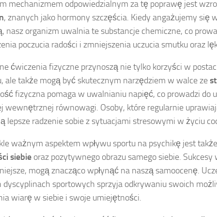
m mechanizmem odpowiedzialnym za tę poprawę jest wzros
n
, znanych jako hormony szczęścia. Kiedy angażujemy się
ą, nasz organizm uwalnia te substancje chemiczne, co prowa
enia poczucia radości i zmniejszenia uczucia smutku oraz lęk
ne ćwiczenia fizyczne przynoszą nie tylko korzyści w posta
u, ale także mogą być skutecznym narzędziem w walce ze
s
ść fizyczna pomaga w uwalnianiu napięć, co prowadzi do uc
j wewnętrznej równowagi. Osoby, które regularnie uprawiają
ją lepsze radzenie sobie z sytuacjami stresowymi w życiu c
le ważnym aspektem wpływu sportu na psychikę jest takż
i siebie
oraz pozytywnego obrazu samego siebie. Sukcesy 
niejsze, mogą znacząco wpłynąć na naszą samoocenę. Ucz
 dyscyplinach sportowych sprzyja odkrywaniu swoich możliw
a wiarę w siebie i swoje umiejętności.