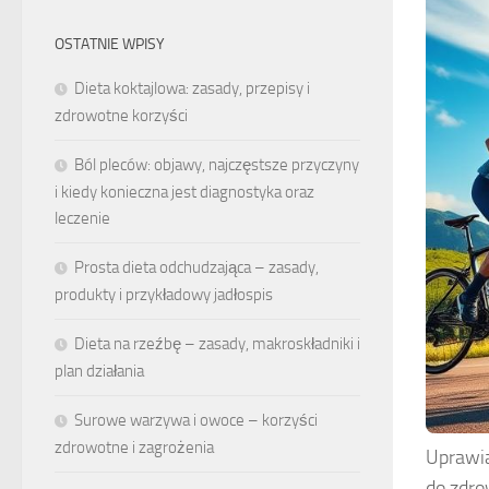
OSTATNIE WPISY
Dieta koktajlowa: zasady, przepisy i
zdrowotne korzyści
Ból pleców: objawy, najczęstsze przyczyny
i kiedy konieczna jest diagnostyka oraz
leczenie
Prosta dieta odchudzająca – zasady,
produkty i przykładowy jadłospis
Dieta na rzeźbę – zasady, makroskładniki i
plan działania
Surowe warzywa i owoce – korzyści
zdrowotne i zagrożenia
Uprawia
do zdro