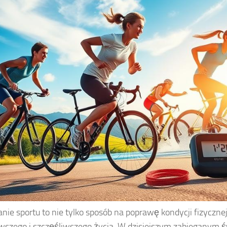
nie sportu to nie tylko sposób na poprawę kondycji fizycznej
wszego i szczęśliwszego życia. W dzisiejszym zabieganym św