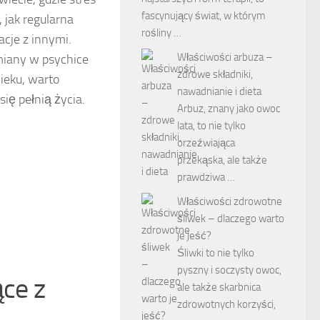
fascynujący świat, w którym
 jak regularna
rośliny …
cje z innymi.
Właściwości arbuza –
miany w psychice
zdrowe składniki,
ieku, warto
nawadnianie i dieta
się pełnią życia.
Arbuz, znany jako owoc
lata, to nie tylko
orzeźwiająca
przekąska, ale także
prawdziwa …
Właściwości zdrowotne
śliwek – dlaczego warto
je jeść?
Śliwki to nie tylko
pyszny i soczysty owoc,
ące z
ale także skarbnica
zdrowotnych korzyści,