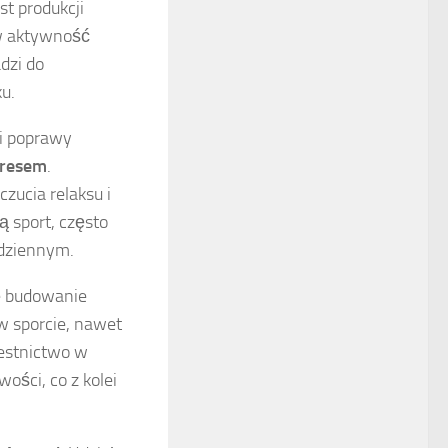
t produkcji
 w aktywność
dzi do
u.
ci poprawy
tresem
.
zucia relaksu i
 sport, często
odziennym.
e budowanie
w sporcie, nawet
estnictwo w
ości, co z kolei