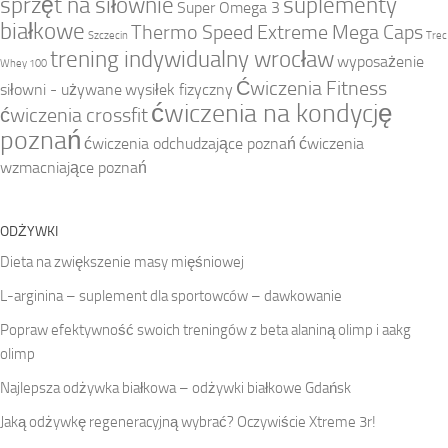
sprzęt na siłownie
suplementy
Super Omega 3
białkowe
Thermo Speed Extreme Mega Caps
Szczecin
Trec
trening indywidualny wrocław
wyposażenie
Whey 100
Ćwiczenia Fitness
siłowni - używane
wysiłek fizyczny
ćwiczenia na kondycję
ćwiczenia crossfit
poznań
ćwiczenia odchudzające poznań
ćwiczenia
wzmacniające poznań
ODŻYWKI
Dieta na zwiększenie masy mięśniowej
L-arginina – suplement dla sportowców – dawkowanie
Popraw efektywność swoich treningów z beta alaniną olimp i aakg
olimp
Najlepsza odżywka białkowa – odżywki białkowe Gdańsk
Jaką odżywkę regeneracyjną wybrać? Oczywiście Xtreme 3r!