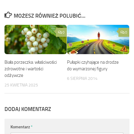
MOŻESZ RÓWNIEŻ POLUBIĆ…
0
0
Biała porzeczka: właściwości
Pułapki czyhające na drodze
zdrowotne i wartości
do wymarzonej figury
odżywcze
6 SIERPNIA 2014
25 KWIETNIA 2025
DODAJ KOMENTARZ
Komentarz
*