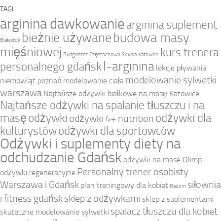
TAGI
arginina dawkowanie
arginina suplement
bieżnie używane
budowa masy
Białystok
mięśniowej
kurs trenera
Bydgoszcz
Częstochowa
Gdynia
Katowice
l-arginina
personalnego gdańsk
lekcje pływania
modelowanie sylwetki
niemowląt poznań
modelowanie ciała
warszawa
Najtańsze odżywki białkowe na masę Katowice
Najtańsze odżywki na spalanie tłuszczu i na
masę
odżywki
odżywki dla
odżywki 4+ nutrition
kulturystów
odżywki dla sportowców
Odżywki i suplementy diety na
odchudzanie Gdańsk
odżywki na mase Olimp
Personalny trener osobisty
odżywki regeneracyjne
Warszawa i Gdańsk
siłownia
plan treningowy dla kobiet
Radom
i fitness gdańsk
sklep z odżywkami
sklep z suplementami
spalacz tłuszczu dla kobiet
skuteczne modelowanie sylwetki