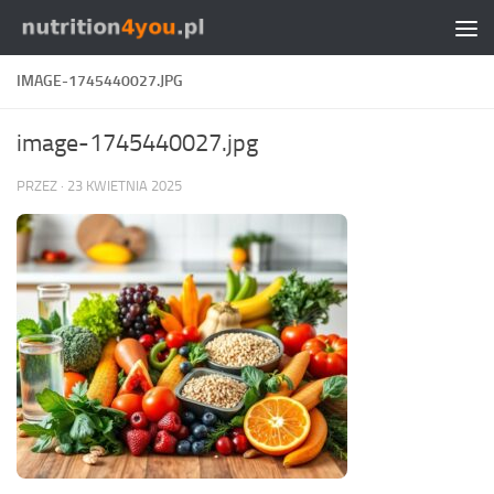
Przejdź do treści
IMAGE-1745440027.JPG
image-1745440027.jpg
PRZEZ
·
23 KWIETNIA 2025