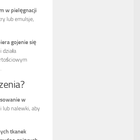
em w pielęgnacji
ry lub emulsje,
era gojenie się
 działa
wartościowym
.
zenia?
tosowanie w
 lub nalewki, aby
nych tkanek