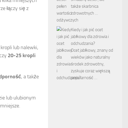
 kilka mniejszych
także skarbnica
ze łączy się z
zdrowotnych …
Kiedy i jak pić ocet
jabłkowy dla zdrowia i
odchudzania?
kropli lub nalewki,
Ocet jabłkowy, znany od
rczy
20-25 kropli
wieków jako naturalny
środek zdrowotny,
zyskuje coraz większą
dporność
, a także
popularność …
ie lub ulubionym
emniejsze.