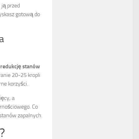
i ją przed
zyskasz gotową do
a
 redukcję stanów
nie 20-25 kropli
ne korzyści.
ięcy, a
rnościowego. Co
 stanów zapalnych.
?