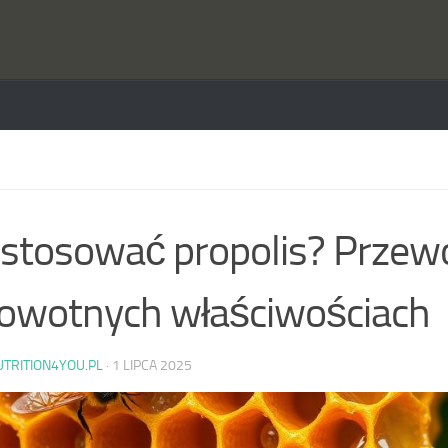
 stosować propolis? Przew
owotnych właściwościach
UTRITION4YOU.PL
·
1 LIPCA 2025