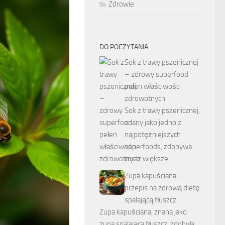
Zdrowie
DO POCZYTANIA
Sok z trawy pszenicznej
– zdrowy superfood
pełen właściwości
zdrowotnych
Sok z trawy pszenicznej,
znany jako jedno z
najpotężniejszych
superfoods, zdobywa
coraz większe …
Zupa kapuściana –
przepis na zdrową dietę
spalającą tłuszcz
Zupa kapuściana, znana jako
zupa spalająca tłuszcz, zdobyła