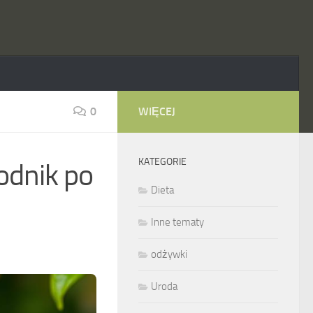
0
WIĘCEJ
KATEGORIE
odnik po
Dieta
Inne tematy
odżywki
Uroda