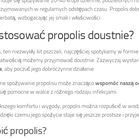
duje się spożywanie 20-40 kropli dziennie, podzielonych na
przyjmowanych w regularnych odstępach czasu. Propolis dobr
herbatą, wzbogacając jej smak i właściwości.
 stosować propolis doustnie?
s, ten niezwykły kit pszczeli, najczęściej spotykamy w formie 
 łatwością możemy przyjmować doustnie. Zazwyczaj wysta
e
, aby poczuć jego dobroczynne działanie.
rne spożywanie propolisu może znacząco
wspomóc naszą o
się pomocne w walce z różnego rodzaju infekcjami.
kszego komfortu i wygody, propolis można rozpuścić w wodz
 dzięki czemu jego spożycie staje się jeszcze prostsze i przyj
pić propolis?