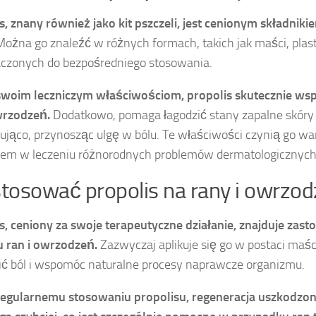
s, znany również jako kit pszczeli, jest cenionym składniki
ożna go znaleźć w różnych formach, takich jak maści, plast
czonych do bezpośredniego stosowania.
swoim leczniczym właściwościom, propolis skutecznie wspi
wrzodzeń.
Dodatkowo, pomaga łagodzić stany zapalne skóry i
ująco, przynosząc ulgę w bólu. Te właściwości czynią go 
em w leczeniu różnorodnych problemów dermatologicznych
stosować propolis na rany i owrzod
s, ceniony za swoje terapeutyczne działanie, znajduje zas
u ran i owrzodzeń.
Zazwyczaj aplikuje się go w postaci maści
ić ból i wspomóc naturalne procesy naprawcze organizmu.
regularnemu stosowaniu propolisu, regeneracja uszkodzo