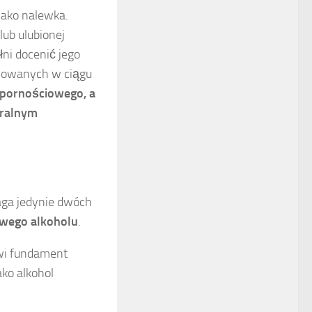
jako nalewka.
lub ulubionej
łni docenić jego
yjmowanych w ciągu
dpornościowego, a
uralnym
aga jedynie dwóch
towego alkoholu
.
wi fundament
ako alkohol