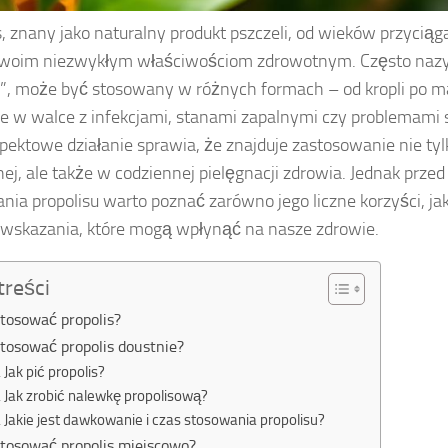
s, znany jako naturalny produkt pszczeli, od wieków przyciąg
swoim niezwykłym właściwościom zdrowotnym. Często nazy
i”, może być stosowany w różnych formach – od kropli po ma
e w walce z infekcjami, stanami zapalnymi czy problemami 
pektowe działanie sprawia, że znajduje zastosowanie nie t
nej, ale także w codziennej pielęgnacji zdrowia. Jednak prze
nia propolisu warto poznać zarówno jego liczne korzyści, ja
wskazania, które mogą wpłynąć na nasze zdrowie.
treści
stosować propolis?
stosować propolis doustnie?
Jak pić propolis?
Jak zrobić nalewkę propolisową?
Jakie jest dawkowanie i czas stosowania propolisu?
stosować propolis miejscowo?