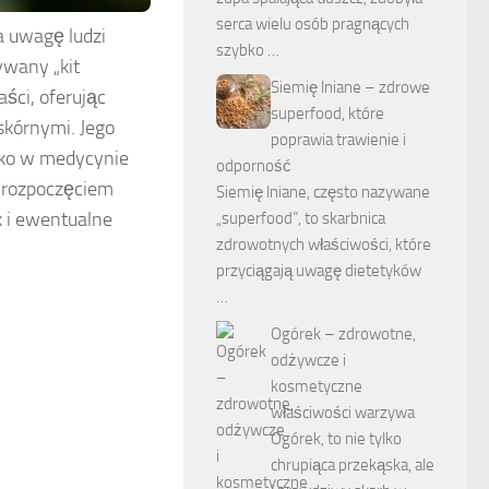
serca wielu osób pragnących
a uwagę ludzi
szybko …
wany „kit
Siemię lniane – zdrowe
ści, oferując
superfood, które
skórnymi. Jego
poprawia trawienie i
ylko w medycynie
odporność
d rozpoczęciem
Siemię lniane, często nazywane
k i ewentualne
„superfood”, to skarbnica
zdrowotnych właściwości, które
przyciągają uwagę dietetyków
…
Ogórek – zdrowotne,
odżywcze i
kosmetyczne
właściwości warzywa
Ogórek, to nie tylko
chrupiąca przekąska, ale