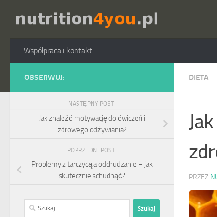
Przejdź do treści
Współpraca i kontakt
OBSERWUJ:
DIETA
NASTĘPNY POST
Jak
Jak znaleźć motywację do ćwiczeń i
zdrowego odżywiania?
zdr
POPRZEDNI POST
Problemy z tarczycą a odchudzanie – jak
skutecznie schudnąć?
PRZEZ
N
Szukaj: