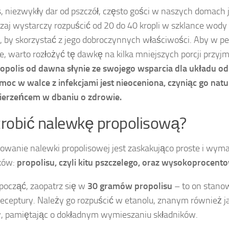
s, niezwykły dar od pszczół, często gości w naszych domach 
aj wystarczy rozpuścić od 20 do 40 kropli w szklance wody 
, by skorzystać z jego dobroczynnych właściwości. Aby w pe
ie, warto rozłożyć tę dawkę na kilka mniejszych porcji prz
opolis od dawna słynie ze swojego wsparcia dla układu o
moc w walce z infekcjami jest nieoceniona, czyniąc go nat
ierzeńcem w dbaniu o zdrowie.
zrobić nalewkę propolisową?
owanie nalewki propolisowej jest zaskakująco proste i wym
ków:
propolisu, czyli kitu pszczelego, oraz wysokoprocen
począć, zaopatrz się w
30 gramów propolisu
– to on stano
receptury. Należy go rozpuścić w etanolu, znanym również j
, pamiętając o dokładnym wymieszaniu składników.