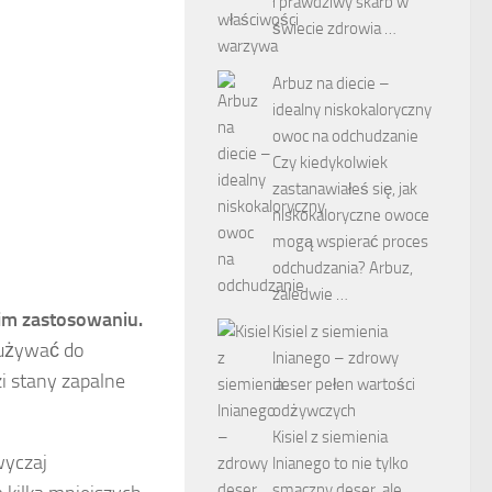
i prawdziwy skarb w
świecie zdrowia …
Arbuz na diecie –
idealny niskokaloryczny
owoc na odchudzanie
Czy kiedykolwiek
zastanawiałeś się, jak
niskokaloryczne owoce
mogą wspierać proces
odchudzania? Arbuz,
zaledwie …
kim zastosowaniu.
Kisiel z siemienia
 używać do
lnianego – zdrowy
zi stany zapalne
deser pełen wartości
odżywczych
Kisiel z siemienia
yczaj
lnianego to nie tylko
smaczny deser, ale