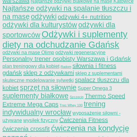
warszawa
Najtańsze odżywki białkowe na masę Katowice
Najtańsze odżywki na spalanie tłuszczu i
na masę
odżywki
odżywki 4+ nutrition
odżywki dla kulturystów
odżywki dla
Odżywki i suplementy
sportowców
diety na odchudzanie Gdańsk
odżywki na mase Olimp
odżywki regeneracyjne
Personalny trener osobisty Warszawa i Gdańsk
siłownia i fitness
plan treningowy dla kobiet
Radom
gdańsk
sklep z odżywkami
sklep z suplementami
spalacz tłuszczu dla
skuteczne modelowanie sylwetki
sprzęt na siłownie
kobiet
Super Omega 3
suplementy białkowe
Thermo Speed
Szczecin
trening
Extreme Mega Caps
Trec Whey 100
indywidualny wrocław
wyposażenie siłowni -
Ćwiczenia Fitness
używane
wysiłek fizyczny
ćwiczenia na kondycję
ćwiczenia crossfit