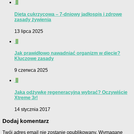
0
Dieta cukrzycowa – 7-dniowy jadłospis i zdrowe
zasady żywienia
13 lipca 2025
0
Jak prawidłowo nawadniać organizm w diecie?
Kluczowe zasady
9 czerwca 2025
0
Jaką odżywkę regeneracyjną wybrać? Oczywiście
Xtreme 3r!
14 stycznia 2017
Dodaj komentarz
Twój adres email nie zostanie opublikowany.
Wymagane