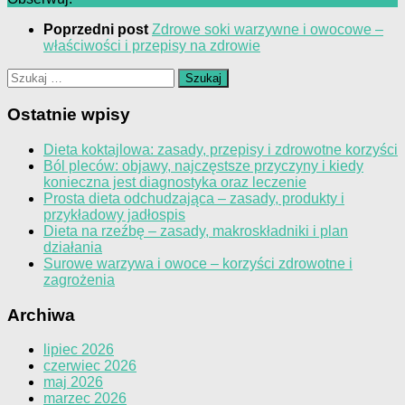
Poprzedni post
Zdrowe soki warzywne i owocowe –
właściwości i przepisy na zdrowie
Szukaj:
Ostatnie wpisy
Dieta koktajlowa: zasady, przepisy i zdrowotne korzyści
Ból pleców: objawy, najczęstsze przyczyny i kiedy
konieczna jest diagnostyka oraz leczenie
Prosta dieta odchudzająca – zasady, produkty i
przykładowy jadłospis
Dieta na rzeźbę – zasady, makroskładniki i plan
działania
Surowe warzywa i owoce – korzyści zdrowotne i
zagrożenia
Archiwa
lipiec 2026
czerwiec 2026
maj 2026
marzec 2026