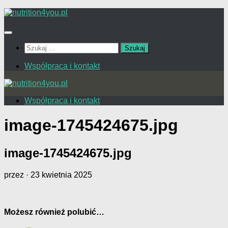
Przejdź
do
treści
Szukaj:
Współpraca i kontakt
Współpraca i kontakt
image-1745424675.jpg
image-1745424675.jpg
przez
·
23 kwietnia 2025
Możesz również polubić…