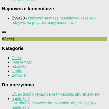
Najnowsze komentarze
Evva20
-
Odżywki na masę mięśniową i rzeźbę –
odżywki na przyrost masy mięśniowej
Więcej
Kategorie
Dieta
Inne tematy
odżywki
Uroda
Zdrowie
Do poczytania
Jak dbać o rękawice bramkarskie, aby służyły jak
najdłużej?