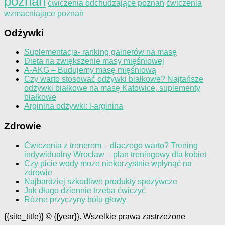
poznań
ćwiczenia odchudzające poznań
ćwiczenia
wzmacniające poznań
Odżywki
Suplementacja- ranking gainerów na masę
Dieta na zwiększenie masy mięśniowej
A-AKG – Budujemy masę mięśniową
Czy warto stosować odżywki białkowe? Najtańsze
odżywki białkowe na masę Katowice, suplementy
białkowe
Arginina odżywki: l-arginina
Zdrowie
Ćwiczenia z trenerem – dlaczego warto? Trening
indywidualny Wrocław – plan treningowy dla kobiet
Czy picie wody może niekorzystnie wpłynąć na
zdrowie
Najbardziej szkodliwe produkty spożywcze
Jak długo dziennie trzeba ćwiczyć
Różne przyczyny bólu głowy
{{site_title}} © {{year}}. Wszelkie prawa zastrzeżone