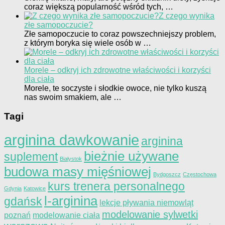
coraz większą popularność wśród tych, …
Z czego wynika
złe samopoczucie?
Złe samopoczucie to coraz powszechniejszy problem,
z którym boryka się wiele osób w …
Morele – odkryj ich zdrowotne właściwości i korzyści
dla ciała
Morele, te soczyste i słodkie owoce, nie tylko kuszą
nas swoim smakiem, ale …
Tagi
arginina dawkowanie
arginina
bieżnie używane
suplement
Białystok
budowa masy mięśniowej
Bydgoszcz
Częstochowa
kurs trenera personalnego
Gdynia
Katowice
l-arginina
gdańsk
lekcje pływania niemowląt
modelowanie sylwetki
poznań
modelowanie ciała