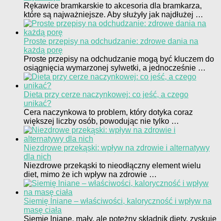
Rękawice bramkarskie to akcesoria dla bramkarza,
które są najważniejsze. Aby służyły jak najdłużej …
Proste przepisy na odchudzanie: zdrowe dania na
każdą porę
Proste przepisy na odchudzanie mogą być kluczem do
osiągnięcia wymarzonej sylwetki, a jednocześnie …
Dieta przy cerze naczynkowej: co jeść, a czego
unikać?
Cera naczynkowa to problem, który dotyka coraz
większej liczby osób, powodując nie tylko …
Niezdrowe przekąski: wpływ na zdrowie i alternatywy
dla nich
Niezdrowe przekąski to nieodłączny element wielu
diet, mimo że ich wpływ na zdrowie …
Siemię lniane – właściwości, kaloryczność i wpływ na
masę ciała
Siemię lniane, mały, ale potężny składnik diety, zyskuje