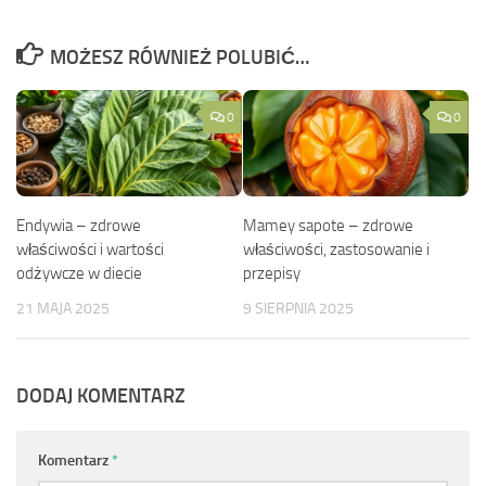
MOŻESZ RÓWNIEŻ POLUBIĆ…
0
0
Endywia – zdrowe
Mamey sapote – zdrowe
właściwości i wartości
właściwości, zastosowanie i
odżywcze w diecie
przepisy
21 MAJA 2025
9 SIERPNIA 2025
DODAJ KOMENTARZ
Komentarz
*