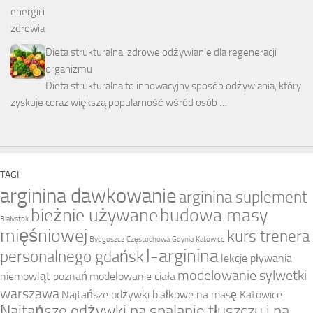
Dieta strukturalna: zdrowe odżywianie dla regeneracji
organizmu
Dieta strukturalna to innowacyjny sposób odżywiania, który
zyskuje coraz większą popularność wśród osób …
TAGI
arginina dawkowanie
arginina suplement
bieżnie używane
budowa masy
Białystok
mięśniowej
kurs trenera
Bydgoszcz
Częstochowa
Gdynia
Katowice
l-arginina
personalnego gdańsk
lekcje pływania
modelowanie sylwetki
niemowląt poznań
modelowanie ciała
warszawa
Najtańsze odżywki białkowe na masę Katowice
Najtańsze odżywki na spalanie tłuszczu i na