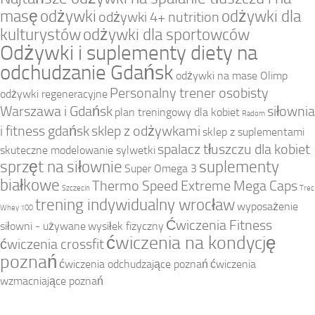
masę
odżywki
odżywki dla
odżywki 4+ nutrition
kulturystów
odżywki dla sportowców
Odżywki i suplementy diety na
odchudzanie Gdańsk
odżywki na mase Olimp
Personalny trener osobisty
odżywki regeneracyjne
Warszawa i Gdańsk
siłownia
plan treningowy dla kobiet
Radom
i fitness gdańsk
sklep z odżywkami
sklep z suplementami
spalacz tłuszczu dla kobiet
skuteczne modelowanie sylwetki
sprzęt na siłownie
suplementy
Super Omega 3
białkowe
Thermo Speed Extreme Mega Caps
Szczecin
Trec
trening indywidualny wrocław
wyposażenie
Whey 100
Ćwiczenia Fitness
siłowni - używane
wysiłek fizyczny
ćwiczenia na kondycję
ćwiczenia crossfit
poznań
ćwiczenia odchudzające poznań
ćwiczenia
wzmacniające poznań