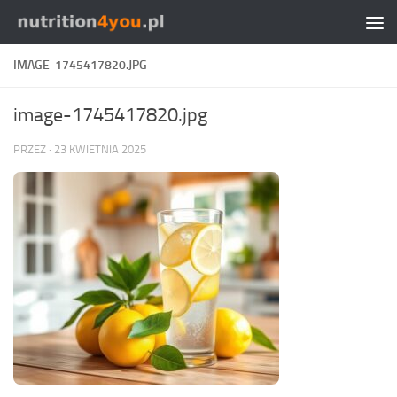
Przejdź do treści
IMAGE-1745417820.JPG
image-1745417820.jpg
PRZEZ
·
23 KWIETNIA 2025