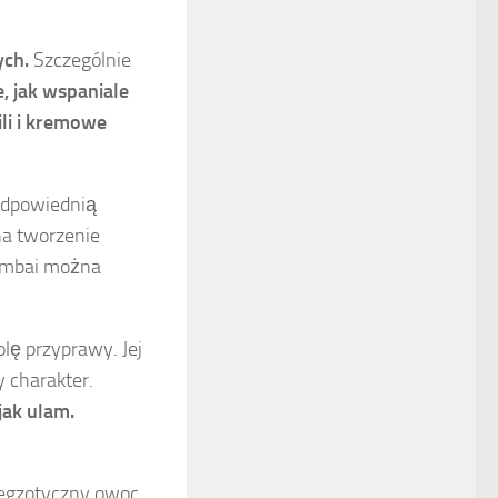
ych.
Szczególnie
, jak wspaniale
li i kremowe
odpowiednią
na tworzenie
rambai można
lę przyprawy. Jej
 charakter.
jak ulam.
 egzotyczny owoc