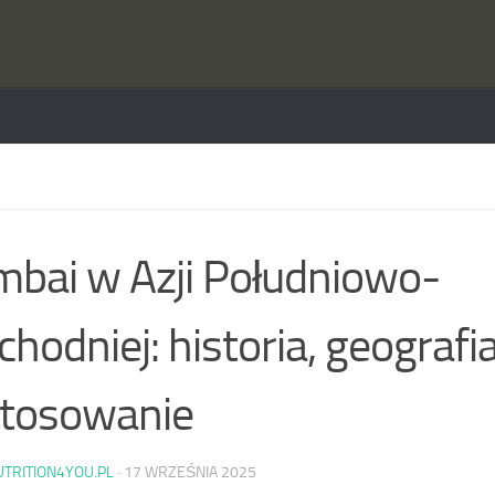
bai w Azji Południowo-
hodniej: historia, geografia
stosowanie
UTRITION4YOU.PL
·
17 WRZEŚNIA 2025