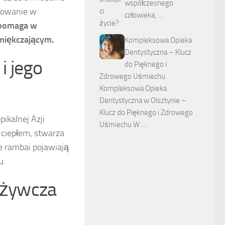
współczesnego
osowanie w
człowieka, …
 pomaga w
zmiękczającym.
Kompleksowa Opieka
Dentystyczna – Klucz
i jego
do Pięknego i
Zdrowego Uśmiechu
Kompleksowa Opieka
Dentystyczna w Olsztynie –
Klucz do Pięknego i Zdrowego
ikalnej Azji
Uśmiechu W …
 ciepłem, stwarza
e rambai pojawiają
u.
odżywcza