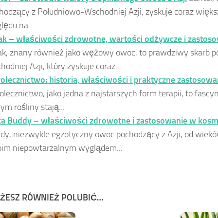
hodzący z Południowo-Wschodniej Azji, zyskuje coraz więks
lędu na...
ak – właściwości zdrowotne, wartości odżywcze i zastos
ak, znany również jako wężowy owoc, to prawdziwy skarb 
hodniej Azji, który zyskuje coraz...
łolecznictwo: historia, właściwości i praktyczne zastosowan
łolecznictwo, jako jedna z najstarszych form terapii, to fasc
ym rośliny stają...
a Buddy – właściwości zdrowotne i zastosowanie w kos
dy, niezwykle egzotyczny owoc pochodzący z Azji, od wiekó
im niepowtarzalnym wyglądem...
ŻESZ RÓWNIEŻ POLUBIĆ…