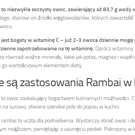
to niezwykle soczysty owoc, zawierający aż 83,7 g wody
tego, stanowi on źródło węglowodanów, których zawartość 
owocu.
jest bogaty w witaminę C – już 2-3 owoce dziennie mogą 
zienne zapotrzebowanie na tę witaminę.
Oprócz witaminy 
za również ważne minerały, takie jak potas, magnez i wapń
i go wartościowym elementem diety.
ie są zastosowania Rambai w 
to owoc zaskakujący bogactwem kulinarnych możliwości. 
 na surowo, otwiera szerokie pole do popisu w kuchni.
rambai to uczta dla podniebienia. Wystarczy obrać owoc i d
ym miąższem, pamiętając o usunięciu pestek. Pokrojony w 