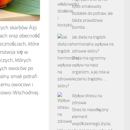
tylko smakowity
dodatek do potraw, ale
także prawdziwa
szych skarbów Azji
bomba …
dach oraz obecność
Jak dieta na trądzik
ecznościach, które
hormonalny wpływa na
zdrowie skóry?
 rozwija się w
Dieta ma ogromny
czych, których
wpływ na nasz
owych owoców po
organizm, a jej rola w
alny smak potrafi
leczeniu trądziku …
ącemu owocowi i
dniowo-Wschodniej.
Wpływ stresu na
zdrowie
Stres to nieodłączny
element
współczesnego życia,