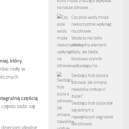
który może znacząco wpływać
na nasze zdrowie …
Czy picie wody może
niekorzystnie wpłynąć
na zdrowie
Woda to nie tylko
niezbędny element
diety, ale także
kluczowy czynnik
iej, który
wpływający na …
bai rosły w
Siedzący tryb życia a
licznych
zdrowie: Jak zmiana
nawyków uratuje ci
życie?
ntegralną częścią
Siedzący tryb życia stał
często sadzi się
się jednym z
największych zagrożeń
dla zdrowia
 dzieciom idealne