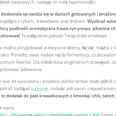
łatek owocowych, nadając im nutę tajemniczości.
 doskonale sprawdza się w daniach gotowanych i smażon
współgra z rybami, krewetkami oraz drobiem.
Wyobraź sobie
lory podkreśli aromatyczna trawa cytrynowa, pikantne chi
kokosowe!
To połączenie pobudzi Twoje kubki smakowe.
i można przygotować przepyszne dżemy, łącząc miąższ z 
 cukru. Ponadto, owoc nadaje się do fermentacji, co pozwala 
cznych likierów. Dla miłośników oryginalnych przekąsek, 
procesowi piklowania.
o wie, że wysuszona i zmielona skórka rambai może pełnić ro
potrafi zastąpić
kurkumę
, nadając potrawom niepowtarzalny
to dodatek do past krewetkowych z limonką i chili, takich 
e wpisy:
tol – zdrowotne walory tropikalnego owocu z Azji
Santol,