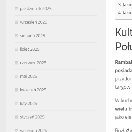
Jaki
październik 2025
Jaki
wrzesień 2025
Kul
sierpień 2025
Poł
lipiec 2025
Rambai
czerwiec 2025
posiada
maj 2025
przydom
targowi
kwiecień 2025
W kuchn
luty 2025
wielu t
jako el
styczeń 2025
Rozłoży
wrzesień 2024