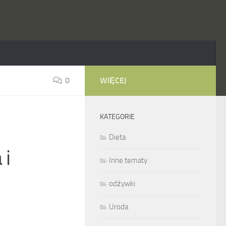
0
WIĘCEJ
KATEGORIE
Dieta
 i
Inne tematy
odżywki
Uroda