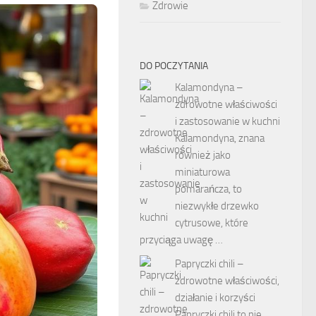
Zdrowie
DO POCZYTANIA
Kalamondyna –
zdrowotne właściwości
i zastosowanie w kuchni
Kalamondyna, znana
również jako
miniaturowa
pomarańcza, to
niezwykłe drzewko
cytrusowe, które
przyciąga uwagę …
Papryczki chili –
zdrowotne właściwości,
działanie i korzyści
Papryczki chili to nie