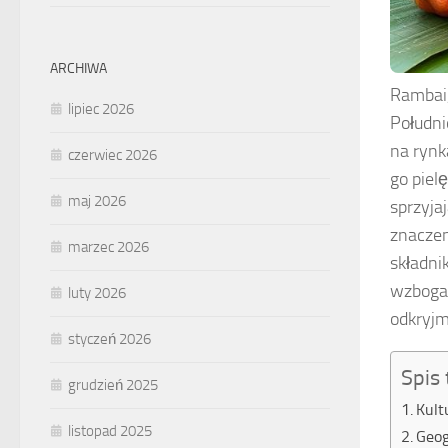
ARCHIWA
Rambai,
lipiec 2026
Południ
na rynk
czerwiec 2026
go piel
maj 2026
sprzyja
znaczen
marzec 2026
składni
wzbogac
luty 2026
odkryjm
styczeń 2026
Spis 
grudzień 2025
Kult
listopad 2025
Geog