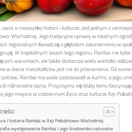
 owoc o niezwykłej historii i kulturze, jest jednym z cenniej
owo-Wschodniej. Jego tradycyjne uprawy w lokalnych ogro
ach regionalnych świadczą o głębokim zakorzenieniu w społ
ęgnują. W tropikalnych lasach tego regionu, Rambai nie tylko
jących warunkach, ale także dostarcza wielu wartości odżyw
ie w diecie mieszkańców jest nie do przecenienia. Od sur
k potraw, Rambai ma wiele zastosowań w kuchni, a jego unik
ić różnorodne dania. Przyjrzyjmy się bliżej temu fascynuj
y jego miejsce w codziennym życiu oraz kulturze Azji Połu
treści
ura i historia Rambai w Azji Południowo-Wschodniej
rafia występowania Rambai i jego środowisko naturalne