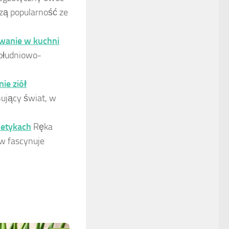
zą popularność ze
owanie w kuchni
południowo-
ie ziół
ynujący świat, w
metykach
Ręka
w fascynuje