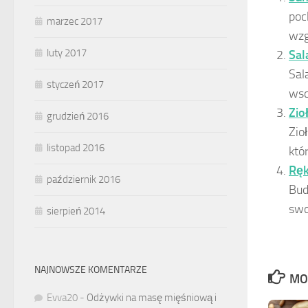
poc
marzec 2017
wzg
luty 2017
Sal
Sal
styczeń 2017
wsc
Zio
grudzień 2016
Zio
listopad 2016
któr
Ręk
październik 2016
Bud
swo
sierpień 2014
NAJNOWSZE KOMENTARZE
MO
Evva20
-
Odżywki na masę mięśniową i