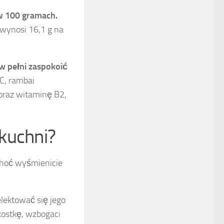
 w 100 gramach.
wynosi 16,1 g na
w pełni zaspokoić
C, rambai
 oraz witaminę B2,
kuchni?
Choć wyśmienicie
elektować się jego
kostkę, wzbogaci