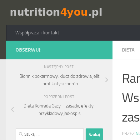
Przejdź do treści
Współpraca i kontakt
OBSERWUJ:
DIETA
NASTĘPNY POST
Ram
Błonnik pokarmowy: klucz do zdrowia jelit
i profilaktyki chorób
Wsc
POPRZEDNI POST
Dieta Konrada Gacy – zasady, efekty i
za
przykładowy jadłospis
Szukaj:
PRZEZ
N