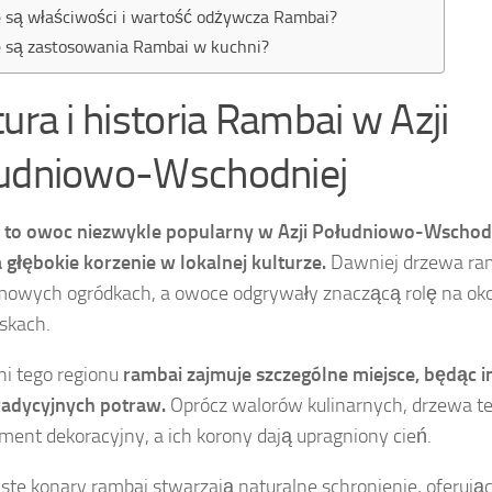
e są właściwości i wartość odżywcza Rambai?
e są zastosowania Rambai w kuchni?
tura i historia Rambai w Azji
udniowo-Wschodniej
 to owoc niezwykle popularny w Azji Południowo-Wschodn
 głębokie korzenie w lokalnej kulturze.
Dawniej drzewa ram
owych ogródkach, a owoce odgrywały znaczącą rolę na oko
skach.
i tego regionu
rambai zajmuje szczególne miejsce, będąc i
radycyjnych potraw.
Oprócz walorów kulinarnych, drzewa te 
ement dekoracyjny, a ich korony dają upragniony cień.
ste konary rambai stwarzają naturalne schronienie, oferując