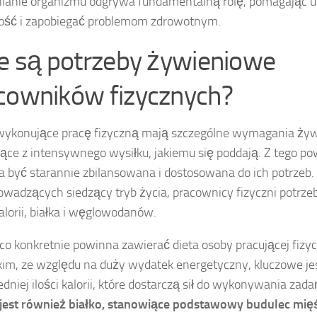
ianie organizmu odgrywa fundamentalną rolę, pomagając 
ość i zapobiegać problemom zdrowotnym.
ie są potrzeby żywieniowe
cowników fizycznych?
wykonujące pracę fizyczną mają szczególne wymagania ży
ące z intensywnego wysiłku, jakiemu się poddają. Z tego po
 być starannie zbilansowana i dostosowana do ich potrzeb
owadzących siedzący tryb życia, pracownicy fizyczni potrze
alorii, białka i węglowodanów.
co konkretnie powinna zawierać dieta osoby pracującej fizy
im, ze względu na duży wydatek energetyczny, kluczowe j
dniej ilości kalorii, które dostarczą sił do wykonywania zada
 jest również białko, stanowiące podstawowy budulec mięś