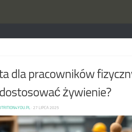
ta dla pracowników fizycz
 dostosować żywienie?
UTRITION4YOU.PL
·
27 LIPCA 2025