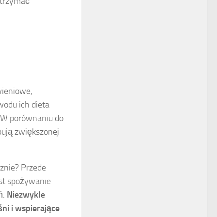
utrzymać
wieniowe,
wodu ich dieta
. W porównaniu do
bują zwiększonej
cznie? Przede
est spożywanie
ń.
Niezwykle
ni i wspierające