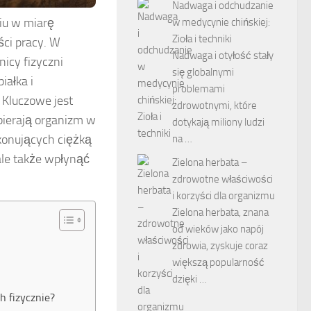
Nadwaga i odchudzanie
niu w miarę
w medycynie chińskiej:
Zioła i techniki
ści pracy. W
Nadwaga i otyłość stały
icy fizyczni
się globalnymi
iałka i
problemami
Kluczowe jest
zdrowotnymi, które
pierają organizm w
dotykają miliony ludzi
konujących ciężką
na …
ale także wpłynąć
Zielona herbata –
zdrowotne właściwości
i korzyści dla organizmu
Zielona herbata, znana
od wieków jako napój
zdrowia, zyskuje coraz
większą popularność
dzięki …
h fizycznie?