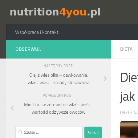
Przejdź do treści
Współpraca i kontakt
OBSERWUJ:
DIETA
NASTĘPNY POST
Die
Olej z wiesiołka – dawkowanie,
właściwości i zasady stosowania
jak
POPRZEDNI POST
Miechunka: zdrowotne właściwości i
wartości odżywcze owoców
PRZEZ
N
Szukaj: