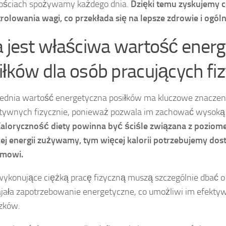
ilościach spożywamy każdego dnia.
Dzięki temu zyskujemy 
rolowania wagi, co przekłada się na lepsze zdrowie i ogó
a jest właściwa wartość ener
iłków dla osób pracujących fi
dnia wartość energetyczna posiłków ma kluczowe znaczeni
ktywnych fizycznie, ponieważ pozwala im zachować wysok
aloryczność diety powinna być ściśle związana z pozio
ej energii zużywamy, tym więcej kalorii potrzebujemy dos
zmowi.
ykonujące ciężką pracę fizyczną muszą szczególnie dbać o t
jała zapotrzebowanie energetyczne, co umożliwi im efek
zków.