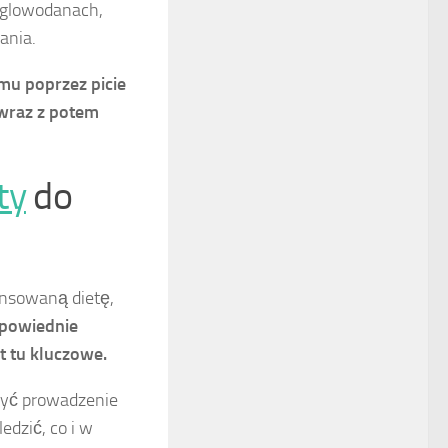
glowodanach,
ania.
mu poprzez picie
 wraz z potem
ty
do
ansowaną dietę,
powiednie
t tu kluczowe.
żyć prowadzenie
dzić, co i w