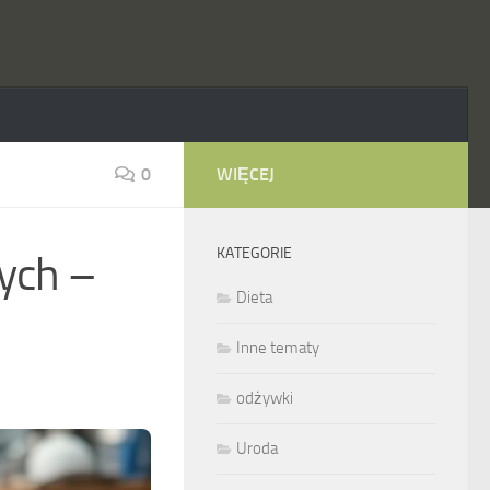
0
WIĘCEJ
KATEGORIE
nych –
Dieta
Inne tematy
odżywki
Uroda