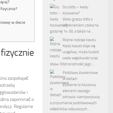
jącej?
Gry lotto – kiedy
 fizycznie?
losowania?
Wielu graczy lotto z
niowej w diecie
utęsknieniem czeka na
godzinę 14. 00, a także na …
Różne rodzaje kaszlu
Kiedy kaszel staje się
fizycznie
uciążliwy, może budzić
wiele wątpliwości oraz
obaw. Różnorodność jego …
Podstawy żywieniowe
 ona zaspokajać
w dietach
Żywienie to kluczowy
potrzeby
element naszego
 węglowodanów i
zdrowia i samopoczucia,
można zapominać o
a zrozumienie podstawowych
ndycji. Regularne
składników odżywczych …