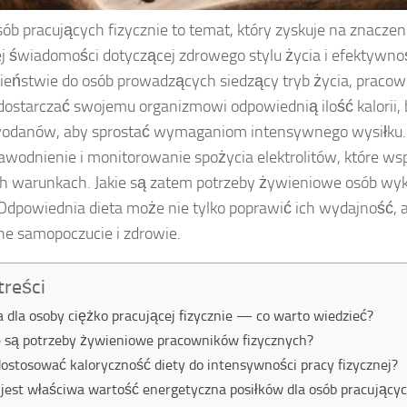
sób pracujących fizycznie to temat, który zyskuje na znacze
j świadomości dotyczącej zdrowego stylu życia i efektywno
ieństwie do osób prowadzących siedzący tryb życia, pracown
ostarczać swojemu organizmowi odpowiednią ilość kalorii, b
odanów, aby sprostać wymaganiom intensywnego wysiłku. 
awodnienie i monitorowanie spożycia elektrolitów, które ws
h warunkach. Jakie są zatem potrzeby żywieniowe osób wy
Odpowiednia dieta może nie tylko poprawić ich wydajność, 
ne samopoczucie i zdrowie.
treści
a dla osoby ciężko pracującej fizycznie — co warto wiedzieć?
e są potrzeby żywieniowe pracowników fizycznych?
dostosować kaloryczność diety do intensywności pracy fizycznej?
 jest właściwa wartość energetyczna posiłków dla osób pracującyc