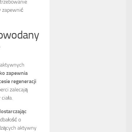
otrzebowanie
by zapewnić
glowodany
?
b aktywnych
ylko zapewnia
esie regeneracji
erci zalecają
ciała.
dostarczając
 dbałość o
adzących aktywny