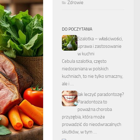
Zdrowie
DO POCZYTANIA
Szalotka – właściwości,
uprawa i zastosowanie
w kuchni
Cebula szalotka, często
niedoceniana w polskich
kuchniach, to nie tylko smaczny,
ale i …
Jak leczyć paradontozę?
Paradontoza to
poważna choroba
przyzębia, która może
prowadzić do nieodwracalnych
skutków, w tym …