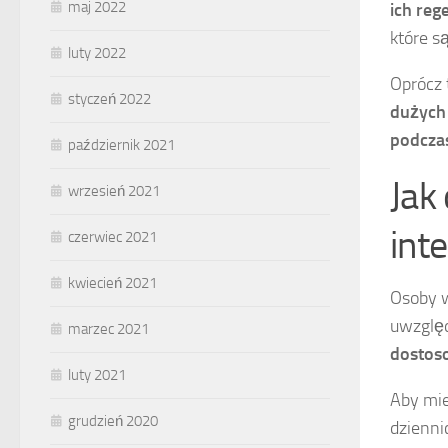
maj 2022
ich reg
które s
luty 2022
Oprócz 
styczeń 2022
dużych 
podczas
październik 2021
Jak
wrzesień 2021
int
czerwiec 2021
kwiecień 2021
Osoby w
uwzględ
marzec 2021
dostoso
luty 2021
Aby mie
grudzień 2020
dzienni