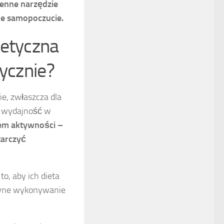
cenne narzędzie
lne samopoczucie.
getyczna
zycznie?
e, zwłaszcza dla
ą wydajność w
mem aktywności –
tarczyć
o, aby ich dieta
tywne wykonywanie