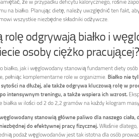
amiętać, że w przypadku deficytu kalorycznego, rośnie zap
mu na białko. Planując dietę, należy uwzględnić ten fakt, a
mowi wszystkie niezbędne składniki odżywcze.
ą rolę odgrywają białko i wę
iecie osoby ciężko pracującej
 białko, jak i węglowodany stanowią fundament diety osó
ie, pełniąc komplementarne role w organizmie.
Białko nie t
 sytości na dłużej, ale także odgrywa kluczową rolę w proc
po intensywnym treningu, a także wspiera ich wzrost.
Eksp
e białka w ilości od 2 do 2,2 gramów na każdy kilogram masy 
 węglowodany stanowią główne paliwo dla naszego ciała, 
 niezbędnej do efektywnej pracy fizycznej.
Właśnie dlatego,
dnią podaż węglowodanów jest tak istotna dla osób prow