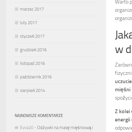
Warto p
marzec 2017
organiz
organiz
luty 2017
Jak
styczeń 2017
w d
grudzień 2016
listopad 2016
Zarówno
fizyczn
październik 2016
uczucie
mięśni 
sierpień 2014
spożyci
Z kolei
NAJNOWSZE KOMENTARZE
energii
odpowie
Evva20
-
Odżywki na masę mięśniową i