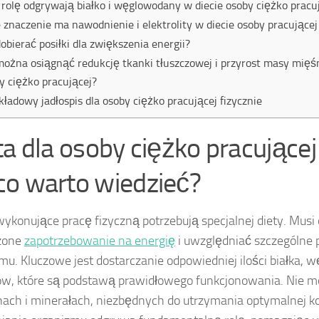
 rolę odgrywają białko i węglowodany w diecie osoby ciężko pracu
e znaczenie ma nawodnienie i elektrolity w diecie osoby pracującej
dobierać posiłki dla zwiększenia energii?
można osiągnąć redukcję tkanki tłuszczowej i przyrost masy mięś
y ciężko pracującej?
kładowy jadłospis dla osoby ciężko pracującej fizycznie
ta dla osoby ciężko pracującej 
o warto wiedzieć?
ykonujące pracę fizyczną potrzebują specjalnej diety. Musi
zone
zapotrzebowanie na energię
i uwzględniać szczególne 
mu. Kluczowe jest dostarczanie odpowiedniej ilości białka,
ów, które są podstawą prawidłowego funkcjonowania. Nie 
ach i minerałach, niezbędnych do utrzymania optymalnej ko