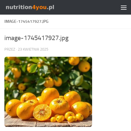
Przejdź do treści
IMAGE-1745417927.JPG
image-1745417927.jpg
PRZEZ
·
23 KWIETNIA 2025