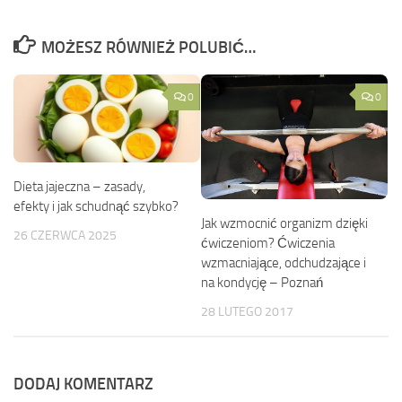
MOŻESZ RÓWNIEŻ POLUBIĆ…
0
0
Dieta jajeczna – zasady,
efekty i jak schudnąć szybko?
Jak wzmocnić organizm dzięki
26 CZERWCA 2025
ćwiczeniom? Ćwiczenia
wzmacniające, odchudzające i
na kondycję – Poznań
28 LUTEGO 2017
DODAJ KOMENTARZ