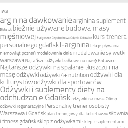
TAGI
arginina dawkowanie
arginina suplement
bieżnie używane
budowa masy
Białystok
mięśniowej
kurs trenera
Bydgoszcz
Częstochowa
Gdynia
Katowice
l-arginina
personalnego gdańsk
lekcje pływania
modelowanie sylwetki
niemowląt poznań
modelowanie ciała
warszawa
Najtańsze odżywki białkowe na masę Katowice
Najtańsze odżywki na spalanie tłuszczu i na
masę
odżywki
odżywki dla
odżywki 4+ nutrition
kulturystów
odżywki dla sportowców
Odżywki i suplementy diety na
odchudzanie Gdańsk
odżywki na mase Olimp
Personalny trener osobisty
odżywki regeneracyjne
Warszawa i Gdańsk
siłownia
plan treningowy dla kobiet
Radom
i fitness gdańsk
sklep z odżywkami
sklep z suplementami