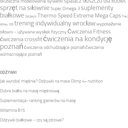
spalacz tłuszczu dla kobiet
skuteczne modelowanie sylwetki
sprzęt na siłownie
suplementy
Super Omega 3
białkowe
Thermo Speed Extreme Mega Caps
Szczecin
Trec
trening indywidualny wrocław
wyposażenie
Whey 100
Ćwiczenia Fitness
siłowni - używane
wysiłek fizyczny
ćwiczenia na kondycję
ćwiczenia crossfit
poznań
ćwiczenia odchudzające poznań
ćwiczenia
wzmacniające poznań
ODŻYWKI
Jak wyrobić mięśnie? Odżywki na mase Olimp 4+ nutrition
Dobre białko na masę mięśniową
Suplementacja- ranking gainerów na masę
Witamina B15
Odżywki białkowe – czy są zdrowe?