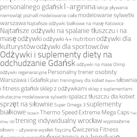
l-arginina
personalnego gdańsk
lekcje pływania
modelowanie sylwetki
niemowląt poznań
modelowanie ciała
warszawa
Najtańsze odżywki białkowe na masę Katowice
Najtańsze odżywki na spalanie tłuszczu i na
masę
odżywki
odżywki dla
odżywki 4+ nutrition
kulturystów
odżywki dla sportowców
Odżywki i suplementy diety na
odchudzanie Gdańsk
odżywki na mase Olimp
Personalny trener osobisty
odżywki regeneracyjne
Warszawa i Gdańsk
siłownia
plan treningowy dla kobiet
Radom
i fitness gdańsk
sklep z odżywkami
sklep z suplementami
spalacz tłuszczu dla kobiet
skuteczne modelowanie sylwetki
sprzęt na siłownie
suplementy
Super Omega 3
białkowe
Thermo Speed Extreme Mega Caps
Szczecin
Trec
trening indywidualny wrocław
wyposażenie
Whey 100
Ćwiczenia Fitness
siłowni - używane
wysiłek fizyczny