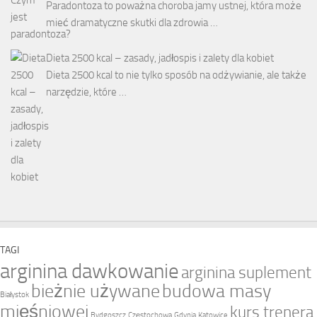
Paradontoza to poważna choroba jamy ustnej, która może
mieć dramatyczne skutki dla zdrowia …
Dieta 2500 kcal – zasady, jadłospis i zalety dla kobiet
Dieta 2500 kcal to nie tylko sposób na odżywianie, ale także
narzędzie, które …
TAGI
arginina dawkowanie
arginina suplement
bieżnie używane
budowa masy
Białystok
mięśniowej
kurs trenera
Bydgoszcz
Częstochowa
Gdynia
Katowice