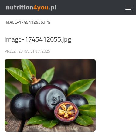
Przejdź do treści
IMAGE-1745412655.JPG
image-1745412655.jpg
PRZEZ
·
23 KWIETNIA 2025