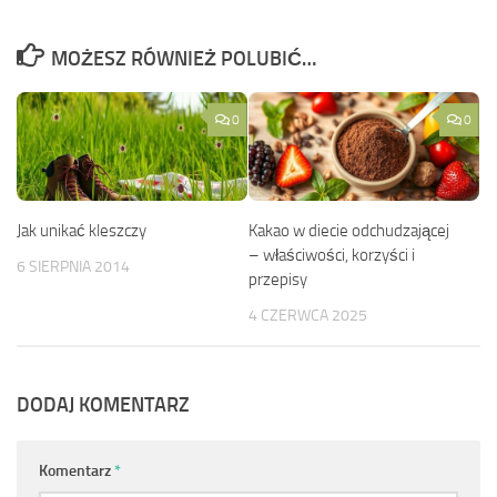
MOŻESZ RÓWNIEŻ POLUBIĆ…
0
0
Jak unikać kleszczy
Kakao w diecie odchudzającej
– właściwości, korzyści i
6 SIERPNIA 2014
przepisy
4 CZERWCA 2025
DODAJ KOMENTARZ
Komentarz
*