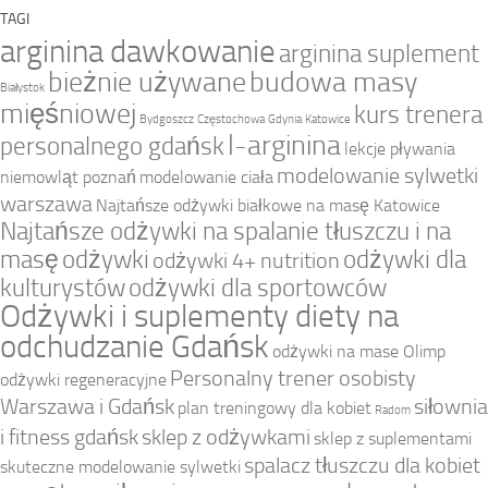
TAGI
arginina dawkowanie
arginina suplement
bieżnie używane
budowa masy
Białystok
mięśniowej
kurs trenera
Bydgoszcz
Częstochowa
Gdynia
Katowice
l-arginina
personalnego gdańsk
lekcje pływania
modelowanie sylwetki
niemowląt poznań
modelowanie ciała
warszawa
Najtańsze odżywki białkowe na masę Katowice
Najtańsze odżywki na spalanie tłuszczu i na
masę
odżywki
odżywki dla
odżywki 4+ nutrition
kulturystów
odżywki dla sportowców
Odżywki i suplementy diety na
odchudzanie Gdańsk
odżywki na mase Olimp
Personalny trener osobisty
odżywki regeneracyjne
Warszawa i Gdańsk
siłownia
plan treningowy dla kobiet
Radom
i fitness gdańsk
sklep z odżywkami
sklep z suplementami
spalacz tłuszczu dla kobiet
skuteczne modelowanie sylwetki