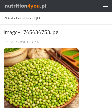
Przejdź do treści
IMAGE-1745434753.JPG
image-1745434753.jpg
PRZEZ
·
23 KWIETNIA 2025