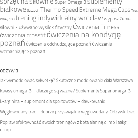
sprzęt na siłownie
suplementy
Super Omega 3
białkowe
Thermo Speed Extreme Mega Caps
Szczecin
Trec
trening indywidualny wrocław
wyposażenie
Whey 100
Ćwiczenia Fitness
siłowni - używane
wysiłek fizyczny
ćwiczenia na kondycję
ćwiczenia crossfit
poznań
ćwiczenia odchudzające poznań
ćwiczenia
wzmacniające poznań
ODŻYWKI
Jak wymodelować sylwetkę? Skuteczne modelowanie ciała Warszawa
Kwasy omega-3 – dlaczego są ważne? Suplementy Super omega-3
L-arginina – suplement dla sportowców – dawkowanie
Węglowodany trec – dobrze przyswajalne węglowodany. Odżywki trec
Popraw efektywność swoich treningów z beta alaniną olimp i aakg
olimp