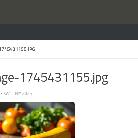
1745431155.JPG
age-1745431155.jpg
3 KWIETNIA 2025