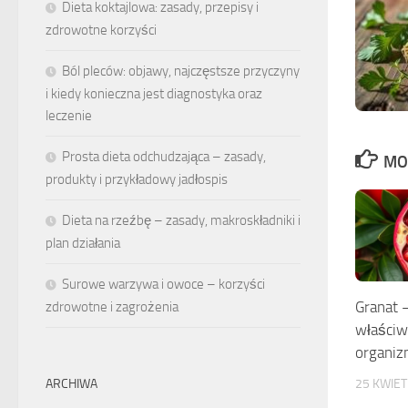
Dieta koktajlowa: zasady, przepisy i
zdrowotne korzyści
Ból pleców: objawy, najczęstsze przyczyny
i kiedy konieczna jest diagnostyka oraz
leczenie
Prosta dieta odchudzająca – zasady,
MO
produkty i przykładowy jadłospis
Dieta na rzeźbę – zasady, makroskładniki i
plan działania
Surowe warzywa i owoce – korzyści
Granat 
zdrowotne i zagrożenia
właściwo
organi
25 KWIET
ARCHIWA