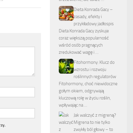
Dieta Konrada Gacy –
zasady, efekty i
przykładowy jadłospis
Dieta Konrada Gacy zyskuje
coraz większą popularność
wśród osób pragnących
zredukować wagę i …
Fitohormony: Klucz do
wzrostu i rozwoju
roślinnych regulatorów
Fitohormony, choć niewidoczne
gołym okiem, odgrywają
kluczową rolę w życiu roślin,
wpływając na …
Jak walczyć z migreną?
Migrena to nie tylko
zy.
zwykły ból głowy – to