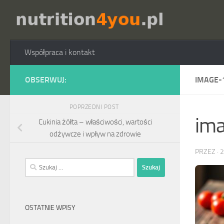
Przejdź do treści
Współpraca i kontakt
OBSERWUJ:
IMAGE-
POPRZEDNI POST
im
Cukinia żółta – właściwości, wartości
odżywcze i wpływ na zdrowie
PRZEZ
·
2
Szukaj:
OSTATNIE WPISY