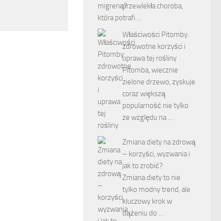
przewlekła choroba,
która potrafi …
Właściwości Pitomby:
zdrowotne korzyści i
uprawa tej rośliny
Pitomba, wiecznie
zielone drzewo, zyskuje
coraz większą
popularność nie tylko
ze względu na …
Zmiana diety na zdrową
– korzyści, wyzwania i
jak to zrobić?
Zmiana diety to nie
tylko modny trend, ale
kluczowy krok w
dążeniu do …