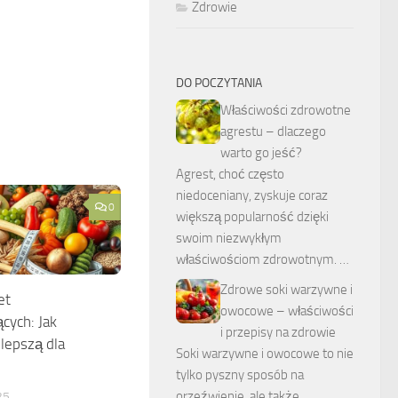
Zdrowie
DO POCZYTANIA
Właściwości zdrowotne
agrestu – dlaczego
warto go jeść?
Agrest, choć często
niedoceniany, zyskuje coraz
0
większą popularność dzięki
swoim niezwykłym
właściwościom zdrowotnym. …
Zdrowe soki warzywne i
et
owocowe – właściwości
cych: Jak
i przepisy na zdrowie
lepszą dla
Soki warzywne i owocowe to nie
tylko pyszny sposób na
orzeźwienie, ale także …
25