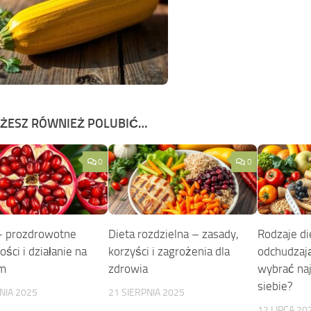
ŻESZ RÓWNIEŻ POLUBIĆ…
0
0
– prozdrowotne
Dieta rozdzielna – zasady,
Rodzaje di
ści i działanie na
korzyści i zagrożenia dla
odchudzają
zm
zdrowia
wybrać naj
siebie?
NIA 2025
21 SIERPNIA 2025
12 LIPCA 20