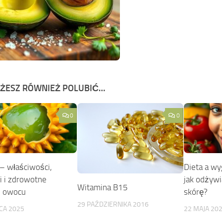
ŻESZ RÓWNIEŻ POLUBIĆ…
0
0
– właściwości,
Dieta a wy
i i zdrowotne
jak odżyw
Witamina B15
i owocu
skórę?
29 PAŹDZIERNIKA 2016
CA 2025
22 MAJA 20