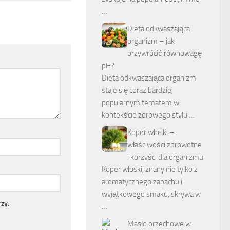
…
Dieta odkwaszająca
organizm – jak
przywrócić równowagę
pH?
Dieta odkwaszająca organizm
staje się coraz bardziej
popularnym tematem w
kontekście zdrowego stylu …
Koper włoski –
właściwości zdrowotne
i korzyści dla organizmu
Koper włoski, znany nie tylko z
aromatycznego zapachu i
wyjątkowego smaku, skrywa w
zy.
…
Masło orzechowe w