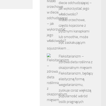
diecie odchudzającej –
jak wykorzystać jego
właściwości?
Masło orzechowe,
często kojarzone z
pysznymi kanapkami
lub smoothie, może
być zaskakującym
sojusznikiem …
Fleksitarianizm –
zdrowa dieta roślinna z
okazjonalnym mięsem
Fleksitarianizm, będący
elastyczną formą
wegetarianizmu,
zyskuje coraz większą
popularność wśród
osób pragnących