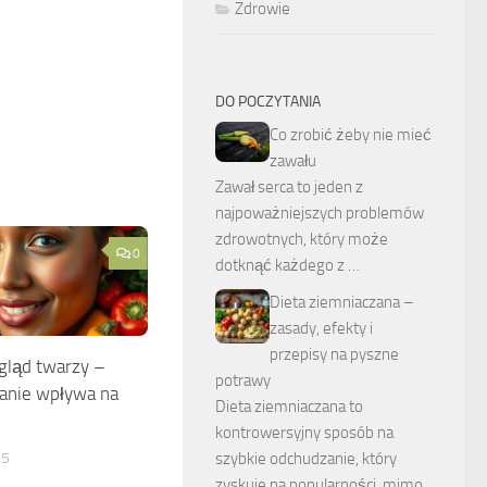
Zdrowie
DO POCZYTANIA
Co zrobić żeby nie mieć
zawału
Zawał serca to jeden z
najpoważniejszych problemów
zdrowotnych, który może
0
dotknąć każdego z …
Dieta ziemniaczana –
zasady, efekty i
przepisy na pyszne
gląd twarzy –
potrawy
ianie wpływa na
Dieta ziemniaczana to
kontrowersyjny sposób na
25
szybkie odchudzanie, który
zyskuje na popularności, mimo