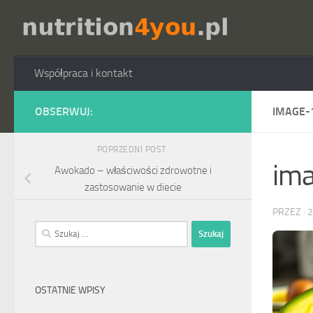
Przejdź do treści
Współpraca i kontakt
OBSERWUJ:
IMAGE-
POPRZEDNI POST
im
Awokado – właściwości zdrowotne i
zastosowanie w diecie
PRZEZ
·
2
Szukaj:
OSTATNIE WPISY