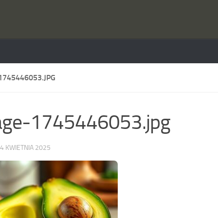
1745446053.JPG
age-1745446053.jpg
4 KWIETNIA 2025