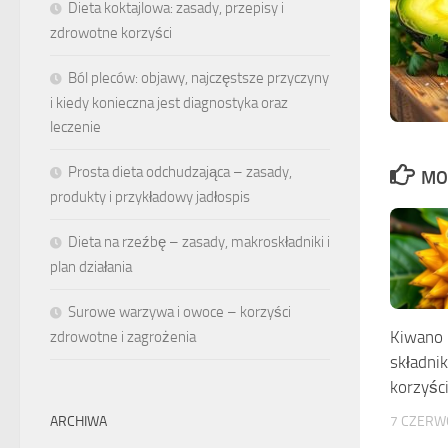
Dieta koktajlowa: zasady, przepisy i
zdrowotne korzyści
Ból pleców: objawy, najczęstsze przyczyny
i kiedy konieczna jest diagnostyka oraz
leczenie
Prosta dieta odchudzająca – zasady,
MO
produkty i przykładowy jadłospis
Dieta na rzeźbę – zasady, makroskładniki i
plan działania
Surowe warzywa i owoce – korzyści
Kiwano 
zdrowotne i zagrożenia
składnik
korzyśc
7 CZERW
ARCHIWA