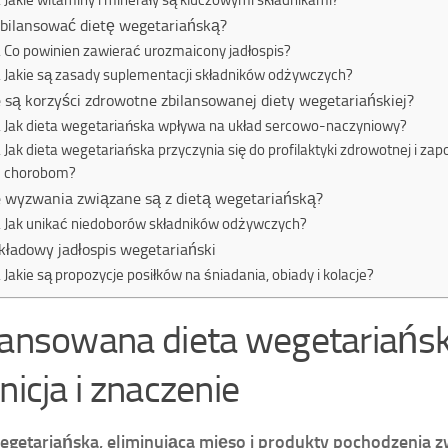
Jakie witaminy i minerały są kluczowymi składnikami?
zbilansować dietę wegetariańską?
Co powinien zawierać urozmaicony jadłospis?
Jakie są zasady suplementacji składników odżywczych?
e są korzyści zdrowotne zbilansowanej diety wegetariańskiej?
Jak dieta wegetariańska wpływa na układ sercowo-naczyniowy?
Jak dieta wegetariańska przyczynia się do profilaktyki zdrowotnej i za
chorobom?
e wyzwania związane są z dietą wegetariańską?
Jak unikać niedoborów składników odżywczych?
kładowy jadłospis wegetariański
Jakie są propozycje posiłków na śniadania, obiady i kolacje?
lansowana dieta wegetariańs
nicja i znaczenie
egetariańska, eliminująca mięso i produkty pochodzenia z