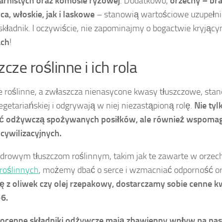
arnistych oraz komosie ryżowej
. Dodatkowo,
orzechy – braz
a, włoskie, jak i laskowe
– stanowią wartościowe uzupełnie
kładnik. I oczywiście, nie zapominajmy o bogactwie kryjąc
ach
!
zcze roślinne i ich rola
e roślinne, a zwłaszcza nienasycone kwasy tłuszczowe, st
egetariańskiej i odgrywają w niej niezastąpioną rolę.
Nie ty
ć odżywczą spożywanych posiłków, ale również wspomaga
cywilizacyjnych.
zdrowym tłuszczom roślinnym, takim jak te zawarte w orzech
 roślinnych
, możemy dbać o serce i wzmacniać odporność o
ę z oliwek czy olej rzepakowy, dostarczamy sobie cenne 
6.
gocenne składniki odżywcze mają zbawienny wpływ na nas