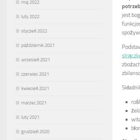
maj 2022
potrzeb
jest bo
luty 2022
funkcjo
styczeń 2022
spożyw
październik 2021
Podstaw
strącz
wrzesień 2021
zbożach
zbilan
czerwiec 2021
Składni
kwiecień 2021
roś
marzec 2021
żel
luty 2021
wit
błon
grudzień 2020