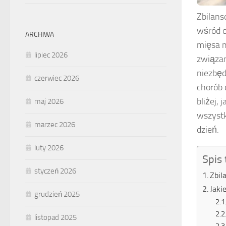
Zbilans
wśród o
ARCHIWA
mięsa m
lipiec 2026
związan
niezbęd
czerwiec 2026
chorób 
bliżej,
maj 2026
wszystk
marzec 2026
dzień.
luty 2026
Spis 
styczeń 2026
Zbil
Jaki
grudzień 2025
listopad 2025