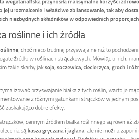
ta wegetariańska przynosiła maksymalne korzyści zdrowo
o jej urozmaicenie i właściwe zbilansowanie, tak aby dosta
kich niezbędnych składników w odpowiednich proporcjach
ka roślinne i ich źródła
roślinne
, choć nieco trudniej przyswajalne niż to pochodzen
ogate źródło w roślinach strączkowych. Mówiąc o nich, ma
im takie skarby jak
soja, soczewica, ciecierzyca, groch i r
tymalizować przyswajanie białka z tych roślin, warto je mąd
ymentowanie z różnymi gatunkami strączków w jednym pos
ść zaskakująco dobre efekty.
strączków, cennym źródłem białka roślinnego są również zb
olecenia są
kasza gryczana i jaglana
, ale nie można zapomi