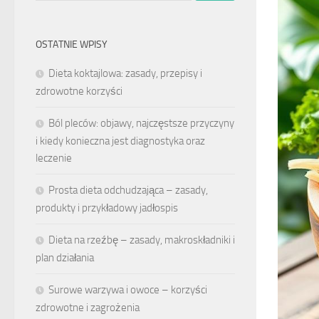
OSTATNIE WPISY
Dieta koktajlowa: zasady, przepisy i
zdrowotne korzyści
Ból pleców: objawy, najczęstsze przyczyny
i kiedy konieczna jest diagnostyka oraz
leczenie
Prosta dieta odchudzająca – zasady,
produkty i przykładowy jadłospis
Dieta na rzeźbę – zasady, makroskładniki i
plan działania
Surowe warzywa i owoce – korzyści
zdrowotne i zagrożenia