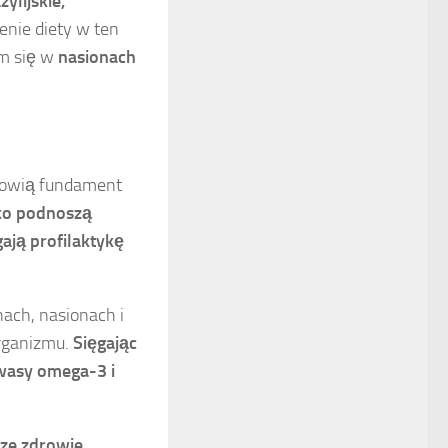
ylijskie,
nie diety w ten
ym się w
nasionach
anowią fundament
lko podnoszą
ją profilaktykę
ach, nasionach i
rganizmu.
Sięgając
kwasy omega-3 i
ze zdrowie,