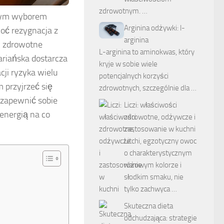
zdrowotnym. …
rnym wyborem
Arginina odżywki: l-
oć rezygnacja z
arginina
i zdrowotne
L-arginina to aminokwas, który
riańska dostarcza
kryje w sobie wiele
ji ryzyka wielu
potencjalnych korzyści
m przyjrzeć się
zdrowotnych, szczególnie dla …
k zapewnić sobie
Liczi: właściwości
energią na co
zdrowotne, odżywcze i
zastosowanie w kuchni
Litchi, egzotyczny owoc
o charakterystycznym
różowym kolorze i
słodkim smaku, nie
tylko zachwyca …
Skuteczna dieta
odchudzająca: strategie