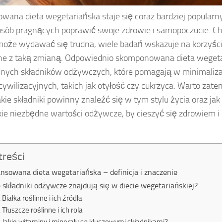
owana dieta wegetariańska staje się coraz bardziej popula
sób pragnących poprawić swoje zdrowie i samopoczucie. Ch
oże wydawać się trudna, wiele badań wskazuje na korzyśc
e z taką zmianą. Odpowiednio skomponowana dieta wegeta
nych składników odżywczych, które pomagają w minimalizac
cywilizacyjnych, takich jak otyłość czy cukrzyca. Warto zate
 jakie składniki powinny znaleźć się w tym stylu życia oraz ja
ie niezbędne wartości odżywcze, by cieszyć się zdrowiem i 
treści
ansowana dieta wegetariańska – definicja i znaczenie
e składniki odżywcze znajdują się w diecie wegetariańskiej?
Białka roślinne i ich źródła
Tłuszcze roślinne i ich rola