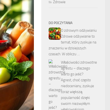
Zdrowie
DO POCZYTANIA
O zdrowym odżywianiu
Zdrowe odżywianie to
temat, który zyskuje na
znaczeniu w dzisiejszych
czasach. W obliczu …
Właściwości zdrowotne
agrestu – dlaczego
warto go jeść?
Agrest, choć często
niedoceniany, zyskuje
coraz większą
popularność dzięki
swoim niezwykłym
właściwościom