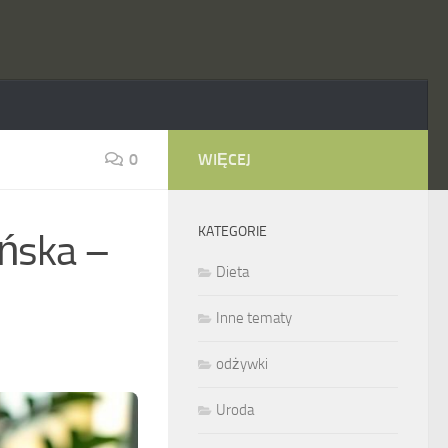
0
WIĘCEJ
KATEGORIE
ańska –
Dieta
Inne tematy
odżywki
Uroda