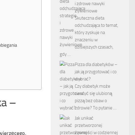
i zdrowe nawyki
żywieniowe
Skuteczna dieta
odchudzająca to temat,
który zyskuje na
znaczeniu w
pobiegania
dzisiejszych czasach,
gdy …
Pizza dla diabetyków –
jak ją przygotować i co
wybrać?
Czy diabetyk może
cieszyć się ulubioną
ka –
pizzą bez obaw o
zdrowie? To pytanie …
Jak unikać
przetworzonej
żywności w codziennej
wierzęcego,