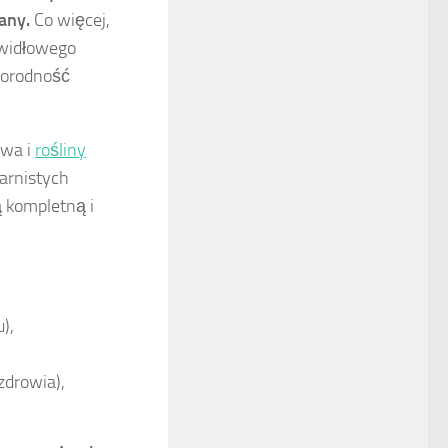
any.
Co więcej,
rawidłowego
norodność
ywa i
rośliny
arnistych
ą kompletną i
),
zdrowia),