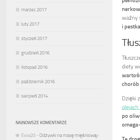
pełnozi
nerkowc
marzec 2017
ważny s
luty 2017
i pestk
styczeń 2017
Tłus
grudzień 2016
Tłuszcz
diety w
listopad 2016
wartoś
październik 2016
chorób 
sierpień 2014
Dzięki 
olejach
po oliw
NAJNOWSZE KOMENTARZE
omega-
Evva20
-
Odżywki na masę mięśniową i
Te dro