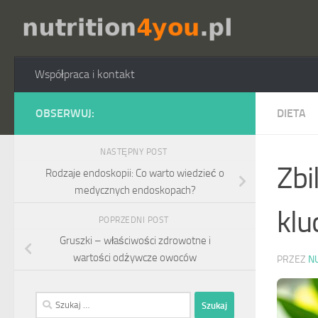
Przejdź do treści
Współpraca i kontakt
OBSERWUJ:
DIETA
NASTĘPNY POST
Zbi
Rodzaje endoskopii: Co warto wiedzieć o
medycznych endoskopach?
klu
POPRZEDNI POST
Gruszki – właściwości zdrowotne i
wartości odżywcze owoców
PRZEZ
N
Szukaj: