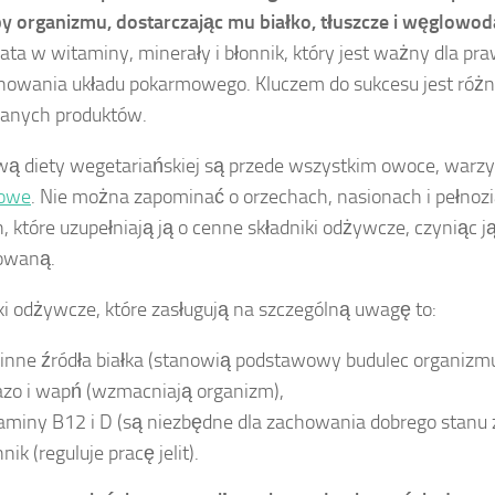
y organizmu, dostarczając mu białko, tłuszcze i węglowod
gata w witaminy, minerały i błonnik, który jest ważny dla p
nowania układu pokarmowego. Kluczem do sukcesu jest róż
anych produktów.
ą diety wegetariańskiej są przede wszystkim owoce, warz
kowe
. Nie można zapominać o orzechach, nasionach i pełnozi
, które uzupełniają ją o cenne składniki odżywcze, czyniąc j
sowaną.
ki odżywcze, które zasługują na szczególną uwagę to:
linne źródła białka (stanowią podstawowy budulec organizmu
azo i wapń (wzmacniają organizm),
aminy B12 i D (są niezbędne dla zachowania dobrego stanu 
nik (reguluje pracę jelit).