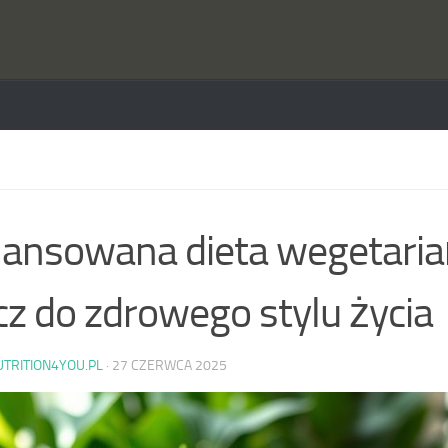
lansowana dieta wegetari
cz do zdrowego stylu życia
UTRITION4YOU.PL
·
27 CZERWCA 2025