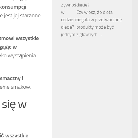
diecie?
 konsumpcji
Czy wiesz, że dieta
 jest jej staranne
bogata w przetworzone
produkty może być
jednym z głównych …
zmowi wszystkie
gając w
yko wystąpienia
 smaczny i
 pełne smaków.
 się w
ć wszystkie