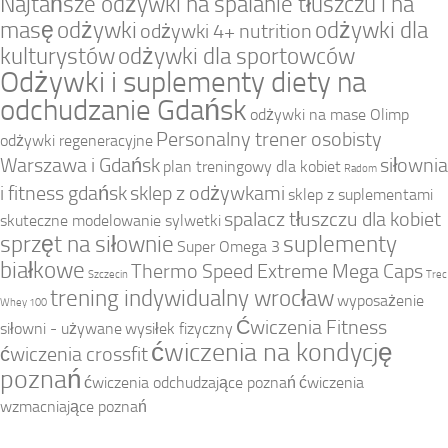
Najtańsze odżywki na spalanie tłuszczu i na
masę
odżywki
odżywki dla
odżywki 4+ nutrition
kulturystów
odżywki dla sportowców
Odżywki i suplementy diety na
odchudzanie Gdańsk
odżywki na mase Olimp
Personalny trener osobisty
odżywki regeneracyjne
Warszawa i Gdańsk
siłownia
plan treningowy dla kobiet
Radom
i fitness gdańsk
sklep z odżywkami
sklep z suplementami
spalacz tłuszczu dla kobiet
skuteczne modelowanie sylwetki
sprzęt na siłownie
suplementy
Super Omega 3
białkowe
Thermo Speed Extreme Mega Caps
Szczecin
Trec
trening indywidualny wrocław
wyposażenie
Whey 100
Ćwiczenia Fitness
siłowni - używane
wysiłek fizyczny
ćwiczenia na kondycję
ćwiczenia crossfit
poznań
ćwiczenia odchudzające poznań
ćwiczenia
wzmacniające poznań