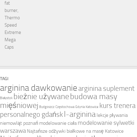
TAGI
arginina dawkowanie
arginina suplement
bieżnie używane
budowa masy
Białystok
mięśniowej
kurs trenera
Bydgoszcz
Częstochowa
Gdynia
Katowice
l-arginina
personalnego gdańsk
lekcje pływania
modelowanie sylwetki
niemowląt poznań
modelowanie ciała
warszawa
Najtańsze odżywki białkowe na masę Katowice