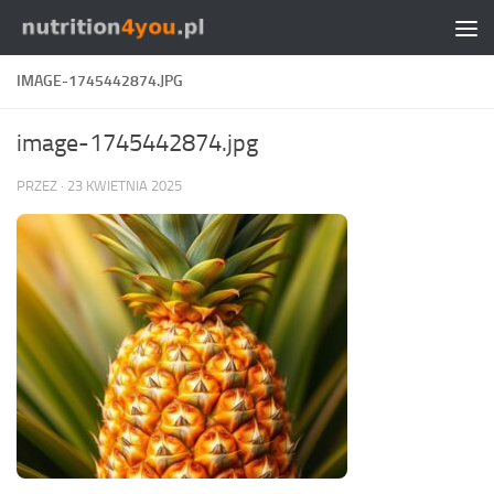
Przejdź do treści
IMAGE-1745442874.JPG
image-1745442874.jpg
PRZEZ
·
23 KWIETNIA 2025