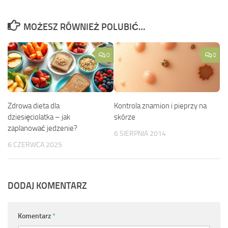
MOŻESZ RÓWNIEŻ POLUBIĆ…
0
0
Zdrowa dieta dla
Kontrola znamion i pieprzy na
dziesięciolatka – jak
skórze
zaplanować jedzenie?
6 SIERPNIA 2014
6 CZERWCA 2025
DODAJ KOMENTARZ
Komentarz
*