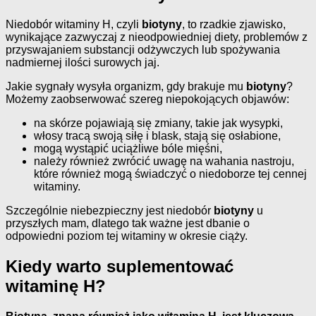
Niedobór witaminy H, czyli
biotyny
, to rzadkie zjawisko,
wynikające zazwyczaj z nieodpowiedniej diety, problemów z
przyswajaniem substancji odżywczych lub spożywania
nadmiernej ilości surowych jaj.
Jakie sygnały wysyła organizm, gdy brakuje mu
biotyny
?
Możemy zaobserwować szereg niepokojących objawów:
na skórze pojawiają się zmiany, takie jak wysypki,
włosy tracą swoją siłę i blask, stają się osłabione,
mogą wystąpić uciążliwe bóle mięśni,
należy również zwrócić uwagę na wahania nastroju,
które również mogą świadczyć o niedoborze tej cennej
witaminy.
Szczególnie niebezpieczny jest niedobór
biotyny
u
przyszłych mam, dlatego tak ważne jest dbanie o
odpowiedni poziom tej witaminy w okresie ciąży.
Kiedy warto suplementować
witaminę H?