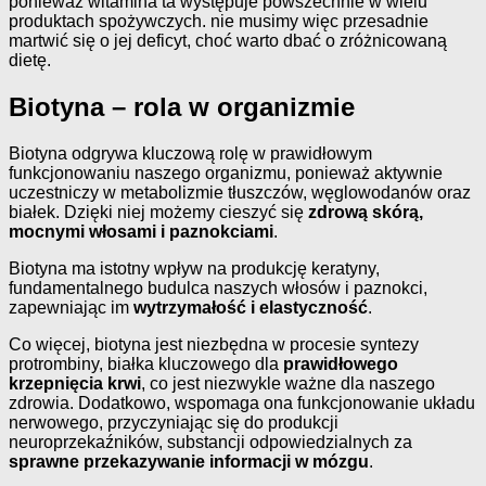
ponieważ witamina ta występuje powszechnie w wielu
produktach spożywczych. nie musimy więc przesadnie
martwić się o jej deficyt, choć warto dbać o zróżnicowaną
dietę.
Biotyna – rola w organizmie
Biotyna odgrywa kluczową rolę w prawidłowym
funkcjonowaniu naszego organizmu, ponieważ aktywnie
uczestniczy w metabolizmie tłuszczów, węglowodanów oraz
białek. Dzięki niej możemy cieszyć się
zdrową skórą,
mocnymi włosami i paznokciami
.
Biotyna ma istotny wpływ na produkcję keratyny,
fundamentalnego budulca naszych włosów i paznokci,
zapewniając im
wytrzymałość i elastyczność
.
Co więcej, biotyna jest niezbędna w procesie syntezy
protrombiny, białka kluczowego dla
prawidłowego
krzepnięcia krwi
, co jest niezwykle ważne dla naszego
zdrowia. Dodatkowo, wspomaga ona funkcjonowanie układu
nerwowego, przyczyniając się do produkcji
neuroprzekaźników, substancji odpowiedzialnych za
sprawne przekazywanie informacji w mózgu
.