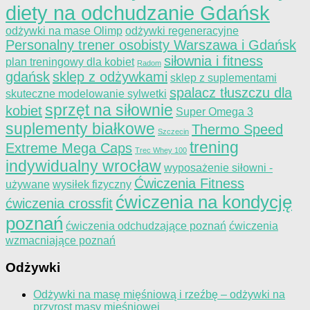
diety na odchudzanie Gdańsk
odżywki na mase Olimp
odżywki regeneracyjne
Personalny trener osobisty Warszawa i Gdańsk
siłownia i fitness
plan treningowy dla kobiet
Radom
gdańsk
sklep z odżywkami
sklep z suplementami
spalacz tłuszczu dla
skuteczne modelowanie sylwetki
sprzęt na siłownie
kobiet
Super Omega 3
suplementy białkowe
Thermo Speed
Szczecin
trening
Extreme Mega Caps
Trec Whey 100
indywidualny wrocław
wyposażenie siłowni -
Ćwiczenia Fitness
używane
wysiłek fizyczny
ćwiczenia na kondycję
ćwiczenia crossfit
poznań
ćwiczenia odchudzające poznań
ćwiczenia
wzmacniające poznań
Odżywki
Odżywki na masę mięśniową i rzeźbę – odżywki na
przyrost masy mięśniowej