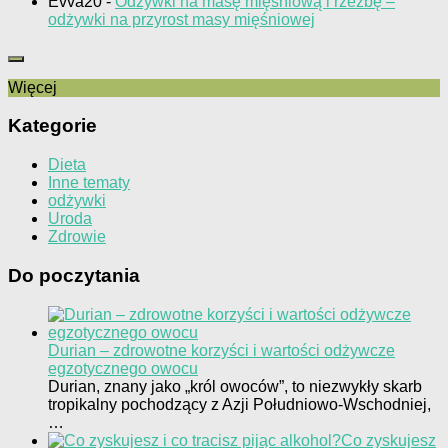
Evva20
-
Odżywki na masę mięśniową i rzeźbę –
odżywki na przyrost masy mięśniowej
Więcej
Kategorie
Dieta
Inne tematy
odżywki
Uroda
Zdrowie
Do poczytania
Durian – zdrowotne korzyści i wartości odżywcze
egzotycznego owocu
Durian, znany jako „król owoców”, to niezwykły skarb
tropikalny pochodzący z Azji Południowo-Wschodniej,
…
Co zyskujesz