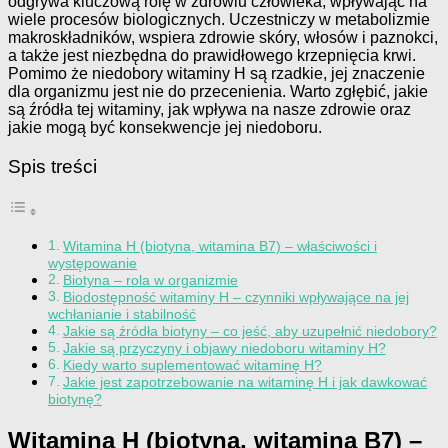
odgrywa kluczową rolę w zdrowiu człowieka, wpływając na
wiele procesów biologicznych. Uczestniczy w metabolizmie
makroskładników, wspiera zdrowie skóry, włosów i paznokci,
a także jest niezbędna do prawidłowego krzepnięcia krwi.
Pomimo że niedobory witaminy H są rzadkie, jej znaczenie
dla organizmu jest nie do przecenienia. Warto zgłębić, jakie
są źródła tej witaminy, jak wpływa na nasze zdrowie oraz
jakie mogą być konsekwencje jej niedoboru.
Spis treści
Witamina H (biotyna, witamina B7) – właściwości i
występowanie
Biotyna – rola w organizmie
Biodostępność witaminy H – czynniki wpływające na jej
wchłanianie i stabilność
Jakie są źródła biotyny – co jeść, aby uzupełnić niedobory?
Jakie są przyczyny i objawy niedoboru witaminy H?
Kiedy warto suplementować witaminę H?
Jakie jest zapotrzebowanie na witaminę H i jak dawkować
biotynę?
Witamina H (biotyna, witamina B7) –