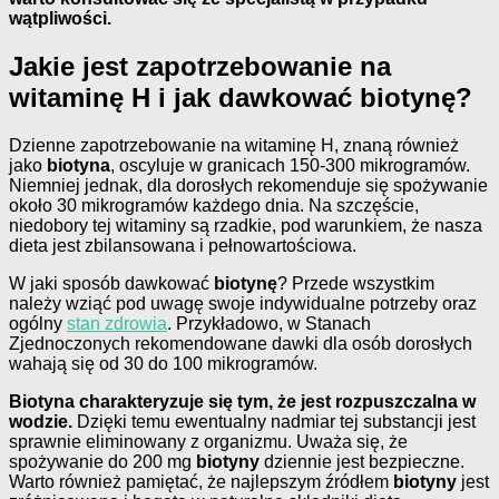
wątpliwości.
Jakie jest zapotrzebowanie na
witaminę H i jak dawkować biotynę?
Dzienne zapotrzebowanie na witaminę H, znaną również
jako
biotyna
, oscyluje w granicach 150-300 mikrogramów.
Niemniej jednak, dla dorosłych rekomenduje się spożywanie
około 30 mikrogramów każdego dnia. Na szczęście,
niedobory tej witaminy są rzadkie, pod warunkiem, że nasza
dieta jest zbilansowana i pełnowartościowa.
W jaki sposób dawkować
biotynę
? Przede wszystkim
należy wziąć pod uwagę swoje indywidualne potrzeby oraz
ogólny
stan zdrowia
. Przykładowo, w Stanach
Zjednoczonych rekomendowane dawki dla osób dorosłych
wahają się od 30 do 100 mikrogramów.
Biotyna charakteryzuje się tym, że jest rozpuszczalna w
wodzie.
Dzięki temu ewentualny nadmiar tej substancji jest
sprawnie eliminowany z organizmu. Uważa się, że
spożywanie do 200 mg
biotyny
dziennie jest bezpieczne.
Warto również pamiętać, że najlepszym źródłem
biotyny
jest