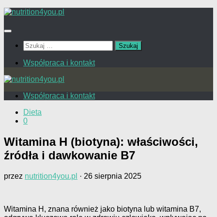
Przejdź
do
treści
Szukaj:
Współpraca i kontakt
Współpraca i kontakt
Dieta
0
Witamina H (biotyna): właściwości,
źródła i dawkowanie B7
przez
nutrition4you.pl
·
26 sierpnia 2025
Witamina H, znana również jako biotyna lub witamina B7,