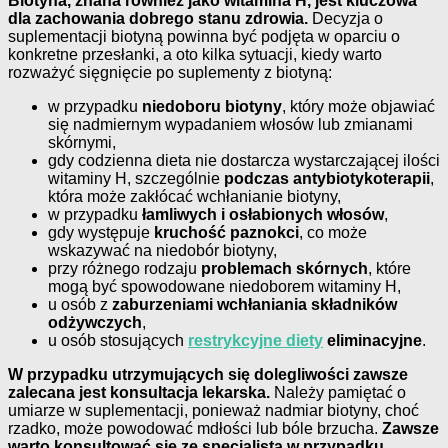
Biotyna, znana również jako witamina H, jest kluczowa
dla zachowania dobrego stanu zdrowia.
Decyzja o
suplementacji biotyną powinna być podjęta w oparciu o
konkretne przesłanki, a oto kilka sytuacji, kiedy warto
rozważyć sięgnięcie po suplementy z biotyną:
w przypadku
niedoboru biotyny
, który może objawiać
się nadmiernym wypadaniem włosów lub zmianami
skórnymi,
gdy codzienna dieta nie dostarcza wystarczającej ilości
witaminy H, szczególnie
podczas antybiotykoterapii
,
która może zakłócać wchłanianie biotyny,
w przypadku
łamliwych i osłabionych włosów
,
gdy występuje
kruchość paznokci
, co może
wskazywać na niedobór biotyny,
przy różnego rodzaju
problemach skórnych
, które
mogą być spowodowane niedoborem witaminy H,
u osób z
zaburzeniami wchłaniania składników
odżywczych
,
u osób stosujących
restrykcyjne diety
eliminacyjne
.
W przypadku utrzymujących się dolegliwości zawsze
zalecana jest konsultacja lekarska.
Należy pamiętać o
umiarze w suplementacji, ponieważ nadmiar biotyny, choć
rzadko, może powodować mdłości lub bóle brzucha.
Zawsze
warto konsultować się ze specjalistą w przypadku