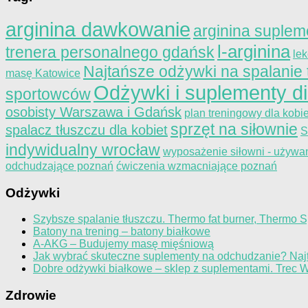
arginina dawkowanie
arginina suplem
l-arginina
trenera personalnego gdańsk
le
Najtańsze odżywki na spalanie 
masę Katowice
Odżywki i suplementy d
sportowców
osobisty Warszawa i Gdańsk
plan treningowy dla kobie
sprzęt na siłownie
spalacz tłuszczu dla kobiet
S
indywidualny wrocław
wyposażenie siłowni - używa
odchudzające poznań
ćwiczenia wzmacniające poznań
Odżywki
Szybsze spalanie tłuszczu. Thermo fat burner, Thermo
Batony na trening – batony białkowe
A-AKG – Budujemy masę mięśniową
Jak wybrać skuteczne suplementy na odchudzanie? Najt
Dobre odżywki białkowe – sklep z suplementami. Trec 
Zdrowie