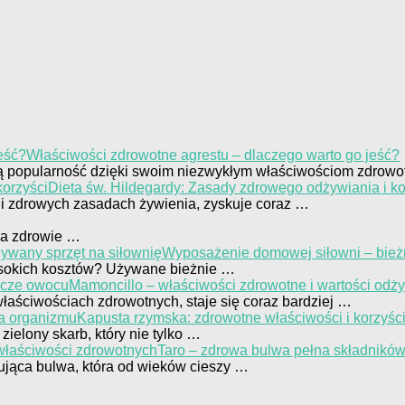
Właściwości zdrowotne agrestu – dlaczego warto go jeść?
szą popularność dzięki swoim niezwykłym właściwościom zdrow
Dieta św. Hildegardy: Zasady zdrowego odżywiania i ko
h i zdrowych zasadach żywienia, zyskuje coraz …
 na zdrowie …
Wyposażenie domowej siłowni – bież
ysokich kosztów? Używane bieżnie …
Mamoncillo – właściwości zdrowotne i wartości od
aściwościach zdrowotnych, staje się coraz bardziej …
Kapusta rzymska: zdrowotne właściwości i korzyśc
zielony skarb, który nie tylko …
Taro – zdrowa bulwa pełna składnikó
nująca bulwa, która od wieków cieszy …