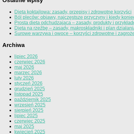
Ostatnie wpisy
Dieta koktajlowa: zasady, przepisy i zdrowotne korzyści
Ból pleców: objawy, najczęstsze przyczyny i kiedy konie
Prosta dieta odchudzająca – zasady, produkty i przykład
Dieta na rzeźbę – zasady, makroskładniki i plan działani
Surowe warzywa i owoce – korzyści zdrowotne i zagroż
Archiwa
lipiec 2026
czerwiec 2026
maj 2026
marzec 2026
luty 2026
styczeń 2026
grudzień 2025
listopad 2025
październik 2025
wrzesień 2025
sierpień 2025
lipiec 2025
czerwiec 2025
maj 2025
kwiecień 2025