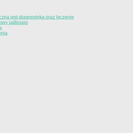
czna jest diagnostyka oraz leczenie
owy jadłospis
a
enia