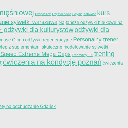
ięśniowej
kurs
Bydgoszcz
Częstochowa
Gdynia
Katowice
nie sylwetki warszawa
Najtańsze odżywki białkowe na
odżywki dla kulturystów
odżywki dla
on
Personalny trener
 mase Olimp
odżywki regeneracyjne
klep z suplementami
skuteczne modelowanie sylwetki
trening
 Speed Extreme Mega Caps
Trec Whey 100
ćwiczenia na kondycję poznań
t
ćwiczenia
iety na odchudzanie Gdańsk