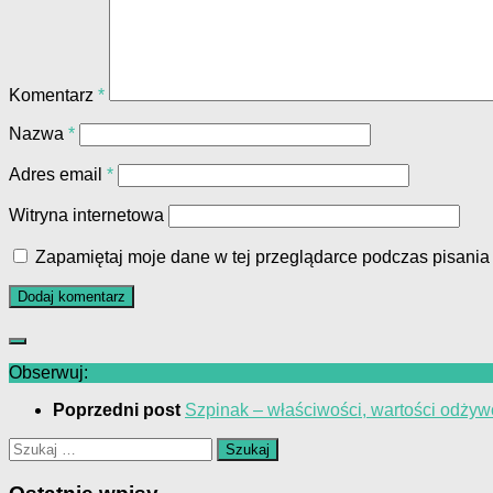
Komentarz
*
Nazwa
*
Adres email
*
Witryna internetowa
Zapamiętaj moje dane w tej przeglądarce podczas pisania
Obserwuj:
Poprzedni post
Szpinak – właściwości, wartości odżyw
Szukaj: