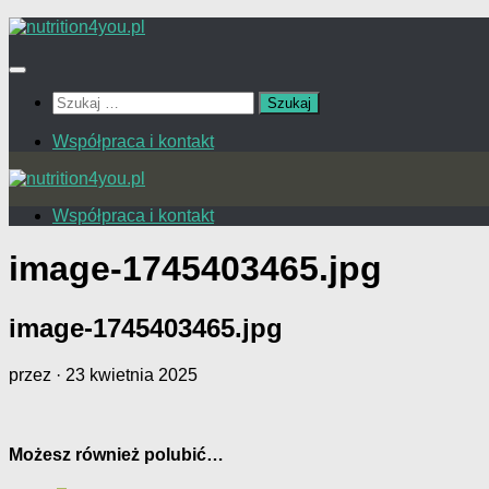
Przejdź
do
treści
Szukaj:
Współpraca i kontakt
Współpraca i kontakt
image-1745403465.jpg
image-1745403465.jpg
przez
·
23 kwietnia 2025
Możesz również polubić…