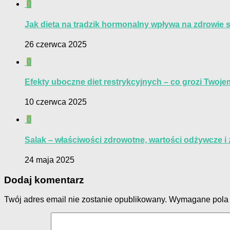
0
Jak dieta na trądzik hormonalny wpływa na zdrowie 
26 czerwca 2025
0
Efekty uboczne diet restrykcyjnych – co grozi Twoj
10 czerwca 2025
0
Salak – właściwości zdrowotne, wartości odżywcze i
24 maja 2025
Dodaj komentarz
Twój adres email nie zostanie opublikowany.
Wymagane pola