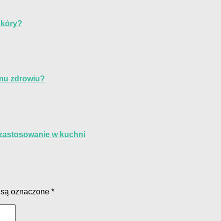
skóry?
emu zdrowiu?
 zastosowanie w kuchni
 są oznaczone
*