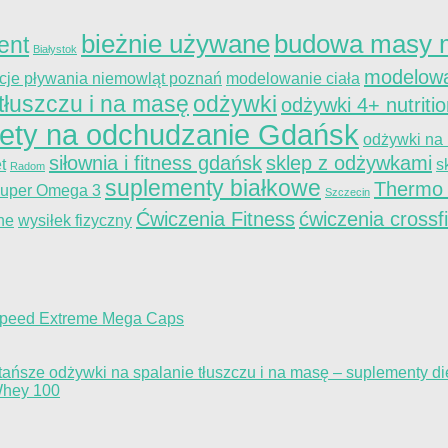
bieżnie używane
budowa masy m
ent
Białystok
modelowa
kcje pływania niemowląt poznań
modelowanie ciała
tłuszczu i na masę
odżywki
odżywki 4+ nutriti
iety na odchudzanie Gdańsk
odżywki na
siłownia i fitness gdańsk
sklep z odżywkami
t
s
Radom
suplementy białkowe
Thermo
uper Omega 3
Szczecin
Ćwiczenia Fitness
ćwiczenia crossfi
ne
wysiłek fizyczny
 Speed Extreme Mega Caps
ańsze odżywki na spalanie tłuszczu i na masę – suplementy d
Whey 100