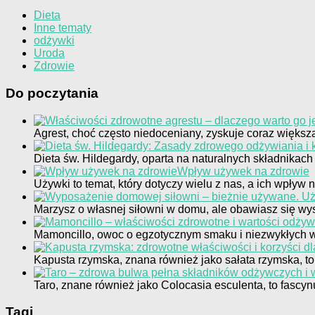
Dieta
Inne tematy
odżywki
Uroda
Zdrowie
Do poczytania
Agrest, choć często niedoceniany, zyskuje coraz więk
Dieta św. Hildegardy, oparta na naturalnych składnikac
Wpływ używek na zdrowie
Używki to temat, który dotyczy wielu z nas, a ich wpływ
Marzysz o własnej siłowni w domu, ale obawiasz się w
Mamoncillo, owoc o egzotycznym smaku i niezwykłych wł
Kapusta rzymska, znana również jako sałata rzymska, to 
Taro, znane również jako Colocasia esculenta, to fascy
Tagi