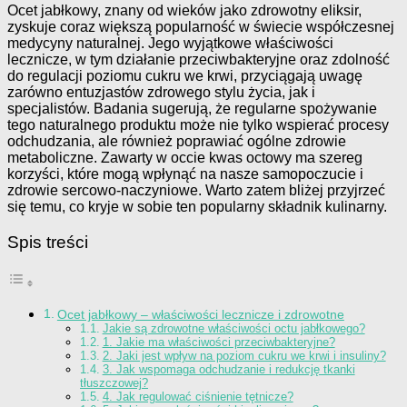
Ocet jabłkowy, znany od wieków jako zdrowotny eliksir,
zyskuje coraz większą popularność w świecie współczesnej
medycyny naturalnej. Jego wyjątkowe właściwości
lecznicze, w tym działanie przeciwbakteryjne oraz zdolność
do regulacji poziomu cukru we krwi, przyciągają uwagę
zarówno entuzjastów zdrowego stylu życia, jak i
specjalistów. Badania sugerują, że regularne spożywanie
tego naturalnego produktu może nie tylko wspierać procesy
odchudzania, ale również poprawiać ogólne zdrowie
metaboliczne. Zawarty w occie kwas octowy ma szereg
korzyści, które mogą wpłynąć na nasze samopoczucie i
zdrowie sercowo-naczyniowe. Warto zatem bliżej przyjrzeć
się temu, co kryje w sobie ten popularny składnik kulinarny.
Spis treści
Ocet jabłkowy – właściwości lecznicze i zdrowotne
Jakie są zdrowotne właściwości octu jabłkowego?
1. Jakie ma właściwości przeciwbakteryjne?
2. Jaki jest wpływ na poziom cukru we krwi i insuliny?
3. Jak wspomaga odchudzanie i redukcję tkanki
tłuszczowej?
4. Jak regulować ciśnienie tętnicze?