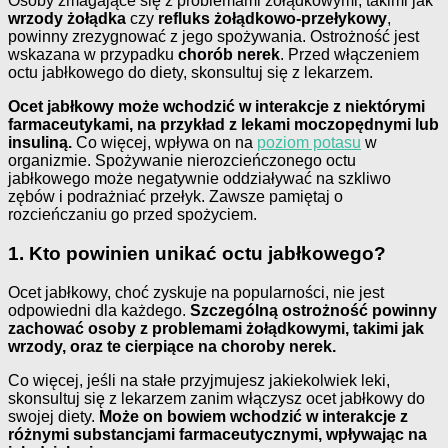
Osoby zmagające się z problemami żołądkowymi, takimi jak
wrzody żołądka
czy
refluks żołądkowo-przełykowy
,
powinny zrezygnować z jego spożywania. Ostrożność jest
wskazana w przypadku
chorób nerek
. Przed włączeniem
octu jabłkowego do diety, skonsultuj się z lekarzem.
Ocet jabłkowy może wchodzić w interakcje z niektórymi
farmaceutykami, na przykład z lekami moczopędnymi lub
insuliną.
Co więcej, wpływa on na
poziom potasu
w
organizmie. Spożywanie nierozcieńczonego octu
jabłkowego może negatywnie oddziaływać na szkliwo
zębów i podrażniać przełyk. Zawsze pamiętaj o
rozcieńczaniu go przed spożyciem.
1. Kto powinien unikać octu jabłkowego?
Ocet jabłkowy, choć zyskuje na popularności, nie jest
odpowiedni dla każdego.
Szczególną ostrożność powinny
zachować osoby z problemami żołądkowymi, takimi jak
wrzody, oraz te cierpiące na choroby nerek.
Co więcej, jeśli na stałe przyjmujesz jakiekolwiek leki,
skonsultuj się z lekarzem zanim włączysz ocet jabłkowy do
swojej diety.
Może on bowiem wchodzić w interakcje z
różnymi substancjami farmaceutycznymi, wpływając na