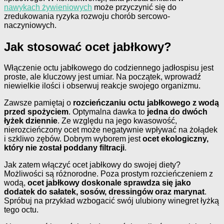
nawykach żywieniowych
może przyczynić się do
zredukowania ryzyka rozwoju chorób sercowo-
naczyniowych.
Jak stosować ocet jabłkowy?
Włączenie octu jabłkowego do codziennego jadłospisu jest
proste, ale kluczowy jest umiar. Na początek, wprowadź
niewielkie ilości i obserwuj reakcje swojego organizmu.
Zawsze pamiętaj o
rozcieńczaniu octu jabłkowego z wodą
przed spożyciem
. Optymalna dawka to
jedna do dwóch
łyżek dziennie
. Ze względu na jego kwasowość,
nierozcieńczony ocet może negatywnie wpływać na żołądek
i szkliwo zębów. Dobrym wyborem jest
ocet ekologiczny,
który nie został poddany filtracji
.
Jak zatem włączyć ocet jabłkowy do swojej diety?
Możliwości są różnorodne. Poza prostym rozcieńczeniem z
wodą,
ocet jabłkowy doskonale sprawdza się jako
dodatek do sałatek, sosów, dressingów oraz marynat
.
Spróbuj na przykład wzbogacić swój ulubiony winegret łyżką
tego octu.