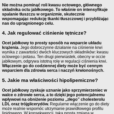
Nie można pominąć roli kwasu octowego, głównego
składnika octu jabłkowego. To właśnie on intensyfikuje
spalanie tłuszczu w organizmie, skutecznie
wspomagając redukcję tkanki tłuszczowej i przybliżając
nas do upragnionego celu.
4. Jak regulować ciśnienie tętnicze?
Ocet jabłkowy to prosty sposób na wsparcie układu
krążenia.
Jego dobroczynne działanie na ciśnienie krwi
wynika z zawartości dwóch kluczowych składników: kwasu
octowego i potasu. Ten drugi pierwiastek, obecny w occie
jabłkowym, odgrywa istotną rolę w regulacji ciśnienia krwi.
Włączenie go do codziennej diety może być cennym
wsparciem dla zdrowia serca i naczyń krwionośnych.
5. Jakie ma właściwości hipolipemiczne?
Ocet jabłkowy zyskuje uznanie jako sprzymierzeniec w
walce o zdrowie serca, a to dzięki jego potencjalnemu
wpływowi na obniżenie poziomu „złego” cholesterolu
LDL oraz trójglicerydów.
Regularne włączenie go do diety
może realnie wspomóc utrzymanie prawidłowego profilu
lipidowego. W konsekwencji, taka prosta zmiana w