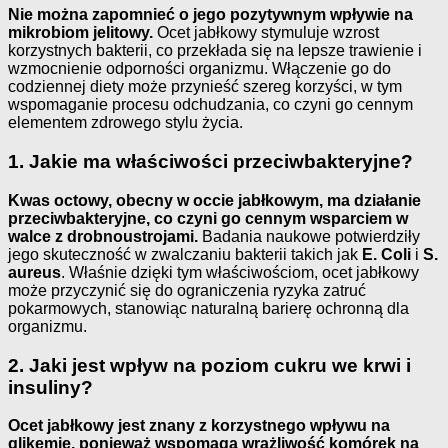
Nie można zapomnieć o jego pozytywnym wpływie na
mikrobiom jelitowy.
Ocet jabłkowy stymuluje wzrost
korzystnych bakterii, co przekłada się na lepsze trawienie i
wzmocnienie odporności organizmu. Włączenie go do
codziennej diety może przynieść szereg korzyści, w tym
wspomaganie procesu odchudzania, co czyni go cennym
elementem zdrowego stylu życia.
1. Jakie ma właściwości przeciwbakteryjne?
Kwas octowy, obecny w occie jabłkowym, ma działanie
przeciwbakteryjne, co czyni go cennym wsparciem w
walce z drobnoustrojami.
Badania naukowe potwierdziły
jego skuteczność w zwalczaniu bakterii takich jak
E. Coli
i
S.
aureus
. Właśnie dzięki tym właściwościom, ocet jabłkowy
może przyczynić się do ograniczenia ryzyka zatruć
pokarmowych, stanowiąc naturalną barierę ochronną dla
organizmu.
2. Jaki jest wpływ na poziom cukru we krwi i
insuliny?
Ocet jabłkowy jest znany z korzystnego wpływu na
glikemię, ponieważ wspomaga wrażliwość komórek na