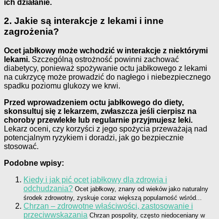
ich działanie.
2. Jakie są interakcje z lekami i inne
zagrożenia?
Ocet jabłkowy może wchodzić w interakcje z niektórymi
lekami.
Szczególną ostrożność powinni zachować
diabetycy, ponieważ spożywanie octu jabłkowego z lekami
na cukrzycę może prowadzić do nagłego i niebezpiecznego
spadku poziomu glukozy we krwi.
Przed wprowadzeniem octu jabłkowego do diety,
skonsultuj się z lekarzem, zwłaszcza jeśli cierpisz na
choroby przewlekłe lub regularnie przyjmujesz leki.
Lekarz oceni, czy korzyści z jego spożycia przeważają nad
potencjalnym ryzykiem i doradzi, jak go bezpiecznie
stosować.
Podobne wpisy:
Kiedy i jak pić ocet jabłkowy dla zdrowia i
odchudzania?
Ocet jabłkowy, znany od wieków jako naturalny
środek zdrowotny, zyskuje coraz większą popularność wśród...
Chrzan – zdrowotne właściwości, zastosowanie i
przeciwwskazania
Chrzan pospolity, często niedoceniany w