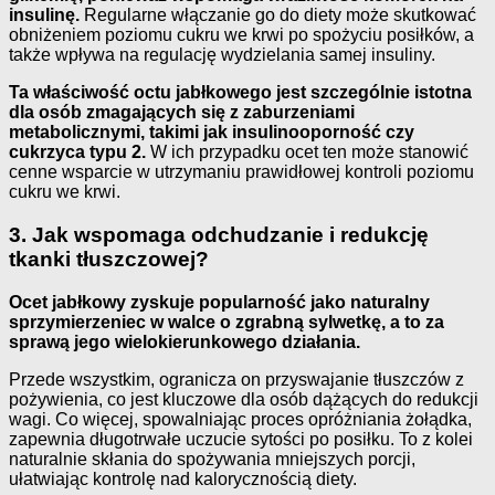
insulinę.
Regularne włączanie go do diety może skutkować
obniżeniem poziomu cukru we krwi po spożyciu posiłków, a
także wpływa na regulację wydzielania samej insuliny.
Ta właściwość octu jabłkowego jest szczególnie istotna
dla osób zmagających się z zaburzeniami
metabolicznymi, takimi jak insulinooporność czy
cukrzyca typu 2.
W ich przypadku ocet ten może stanowić
cenne wsparcie w utrzymaniu prawidłowej kontroli poziomu
cukru we krwi.
3. Jak wspomaga odchudzanie i redukcję
tkanki tłuszczowej?
Ocet jabłkowy zyskuje popularność jako naturalny
sprzymierzeniec w walce o zgrabną sylwetkę, a to za
sprawą jego wielokierunkowego działania.
Przede wszystkim, ogranicza on przyswajanie tłuszczów z
pożywienia, co jest kluczowe dla osób dążących do redukcji
wagi. Co więcej, spowalniając proces opróżniania żołądka,
zapewnia długotrwałe uczucie sytości po posiłku. To z kolei
naturalnie skłania do spożywania mniejszych porcji,
ułatwiając kontrolę nad kalorycznością diety.