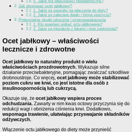
5. Jakie ma właściwości hipolipemiczne?
Jak stosować ocet jabłkowy?
1. Jakie są sposoby na włączenie do diety?
2. Jakie są zalecane dawki i forma spożycia?
Potencjalne skutki uboczne i przeciwwskazania
1. Kto powinien unikać octu jabłkowego?
2. Jakie są interakcje z lekami i inne zagrożenia?
Ocet jabłkowy – właściwości
lecznicze i zdrowotne
Ocet jabłkowy to naturalny produkt o wielu
właściwościach prozdrowotnych.
Wykazuje silne
działanie przeciwbakteryjne, pomagając zwalczać szkodliwe
drobnoustroje. Co więcej,
ocet jabłkowy może stabilizować
poziom cukru we krwi, co jest istotne dla osób z
insulinoopornością lub cukrzycą.
Okazuje się, że
ocet jabłkowy wspiera proces
odchudzania.
Zawarty w nim kwas octowy przyczynia się do
redukcji wagi i obniżenia ciśnienia krwi. Dodatkowo,
wspomaga trawienie, ułatwiając przyswajanie składników
odżywczych.
Włączenie octu jabłkowego do diety może przynieść