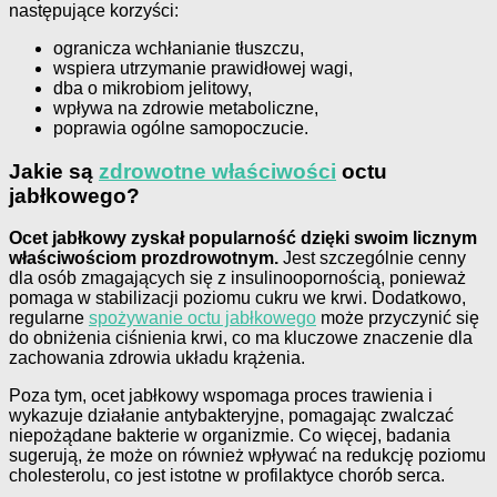
następujące korzyści:
ogranicza wchłanianie tłuszczu,
wspiera utrzymanie prawidłowej wagi,
dba o mikrobiom jelitowy,
wpływa na zdrowie metaboliczne,
poprawia ogólne samopoczucie.
Jakie są
zdrowotne właściwości
octu
jabłkowego?
Ocet jabłkowy zyskał popularność dzięki swoim licznym
właściwościom prozdrowotnym.
Jest szczególnie cenny
dla osób zmagających się z insulinoopornością, ponieważ
pomaga w stabilizacji poziomu cukru we krwi. Dodatkowo,
regularne
spożywanie octu jabłkowego
może przyczynić się
do obniżenia ciśnienia krwi, co ma kluczowe znaczenie dla
zachowania zdrowia układu krążenia.
Poza tym, ocet jabłkowy wspomaga proces trawienia i
wykazuje działanie antybakteryjne, pomagając zwalczać
niepożądane bakterie w organizmie. Co więcej, badania
sugerują, że może on również wpływać na redukcję poziomu
cholesterolu, co jest istotne w profilaktyce chorób serca.