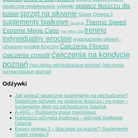
spalacz tłuszczu dla
skuteczne modelowanie sylwetki
sprzęt na siłownie
kobiet
Super Omega 3
suplementy białkowe
Thermo Speed
Szczecin
trening
Extreme Mega Caps
Trec Whey 100
indywidualny wrocław
wyposażenie siłowni -
Ćwiczenia Fitness
używane
wysiłek fizyczny
ćwiczenia na kondycję
ćwiczenia crossfit
poznań
ćwiczenia odchudzające poznań
ćwiczenia
wzmacniające poznań
Odżywki
Jak wybrać skuteczne suplementy na odchudzanie?
Najtańsze odżywki na spalanie tłuszczu i na masę –
suplementy diety na odchudzanie Gdańsk
A-AKG – Budujemy masę mięśniową
Najlepsza odżywka białkowa – odżywki białkowe
Gdańsk
Kwasy omega-3 – dlaczego są ważne? Suplementy
Super omega-3