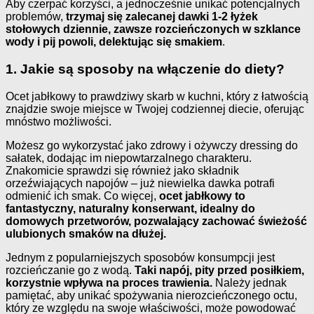
Aby czerpać korzyści, a jednocześnie unikać potencjalnych
problemów,
trzymaj się zalecanej dawki 1-2 łyżek
stołowych dziennie, zawsze rozcieńczonych w szklance
wody i pij powoli, delektując się smakiem
.
1. Jakie są sposoby na włączenie do diety?
Ocet jabłkowy to prawdziwy skarb w kuchni, który z łatwością
znajdzie swoje miejsce w Twojej codziennej diecie, oferując
mnóstwo możliwości.
Możesz go wykorzystać jako zdrowy i ożywczy dressing do
sałatek, dodając im niepowtarzalnego charakteru.
Znakomicie sprawdzi się również jako składnik
orzeźwiających napojów – już niewielka dawka potrafi
odmienić ich smak. Co więcej,
ocet jabłkowy to
fantastyczny, naturalny konserwant, idealny do
domowych przetworów, pozwalający zachować świeżość
ulubionych smaków na dłużej.
Jednym z popularniejszych sposobów konsumpcji jest
rozcieńczanie go z wodą.
Taki napój, pity przed posiłkiem,
korzystnie wpływa na proces trawienia.
Należy jednak
pamiętać, aby unikać spożywania nierozcieńczonego octu,
który ze względu na swoje właściwości, może powodować