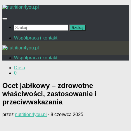
Przejdź
do
treści
Szukaj:
Współpraca i kontakt
Współpraca i kontakt
Dieta
0
Ocet jabłkowy – zdrowotne
właściwości, zastosowanie i
przeciwwskazania
przez
nutrition4you.pl
·
8 czerwca 2025