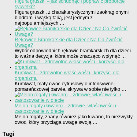
Figura gruszki – jak schudnąć i poprawić proporcje
sylwetki?
Figura gruszki, z charakterystycznymi zaokrąglonymi
biodrami i wąską talią, jest jednym z
najpopularniejszych …
Rękawice Bramkarskie dla Dzieci: Na Co Zwrócić
Uwagę?
Wybór odpowiednich rękawic bramkarskich dla dzieci
to ważna decyzja, która może znacząco wpłynąć …
Kumkwat – zdrowotne właściwości i korzyści dla
organizmu
Kumkwat, mały owoc cytrusowy o intensywnej
pomarańczowej barwie, skrywa w sobie nie tylko …
Melon rogaty (kiwano) – zdrowie, właściwości i
zastosowanie w diecie
Melon rogaty, znany również jako kiwano, to niezwykły
owoc, który przyciąga uwagę swoją …
Tagi