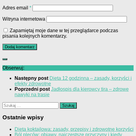
Adres email
*
Witryna internetowa
Zapamiętaj moje dane w tej przeglądarce podczas
pisania kolejnych komentarzy.
Obserwuj:
Następny post
Dieta 12 godzinna – zasady, korzyści i
efekty zdrowotne
Poprzedni post
Jadłospis dla kierowcy tira – zdrowe
nawyki na trasie
Szukaj:
Ostatnie wpisy
Dieta koktajlowa: zasady, przepisy i zdrowotne korzyści
Ból pleców: objawy, najczęstsze przyczyny i kiedy