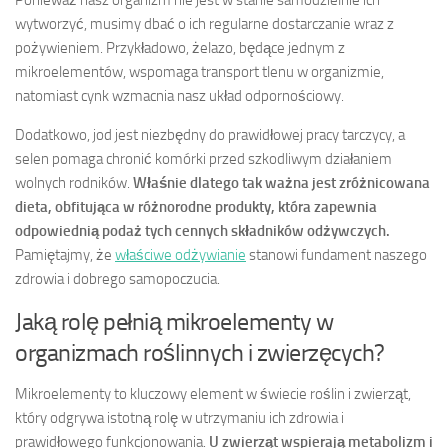
Ponieważ nasz organizm nie jest w stanie samodzielnie ich
wytworzyć, musimy dbać o ich regularne dostarczanie wraz z
pożywieniem. Przykładowo, żelazo, będące jednym z
mikroelementów, wspomaga transport tlenu w organizmie,
natomiast cynk wzmacnia nasz układ odpornościowy.
Dodatkowo, jod jest niezbędny do prawidłowej pracy tarczycy, a
selen pomaga chronić komórki przed szkodliwym działaniem
wolnych rodników.
Właśnie dlatego tak ważna jest zróżnicowana
dieta, obfitująca w różnorodne produkty, która zapewnia
odpowiednią podaż tych cennych składników odżywczych.
Pamiętajmy, że
właściwe odżywianie
stanowi fundament naszego
zdrowia i dobrego samopoczucia.
Jaką rolę pełnią mikroelementy w
organizmach roślinnych i zwierzęcych?
Mikroelementy to kluczowy element w świecie roślin i zwierząt,
który odgrywa istotną rolę w utrzymaniu ich zdrowia i
prawidłowego funkcjonowania.
U zwierząt wspierają metabolizm i