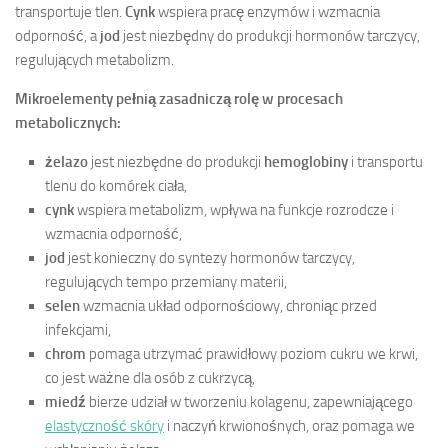
transportuje tlen.
Cynk
wspiera pracę enzymów i wzmacnia
odporność, a
jod
jest niezbędny do produkcji hormonów tarczycy,
regulujących metabolizm.
Mikroelementy pełnią zasadniczą rolę w procesach
metabolicznych:
żelazo
jest niezbędne do produkcji
hemoglobiny
i transportu
tlenu do komórek ciała,
cynk
wspiera metabolizm, wpływa na funkcje rozrodcze i
wzmacnia odporność,
jod
jest konieczny do syntezy hormonów tarczycy,
regulujących tempo przemiany materii,
selen
wzmacnia układ odpornościowy, chroniąc przed
infekcjami,
chrom
pomaga utrzymać prawidłowy poziom cukru we krwi,
co jest ważne dla osób z cukrzycą,
miedź
bierze udział w tworzeniu kolagenu, zapewniającego
elastyczność skóry
i naczyń krwionośnych, oraz pomaga we