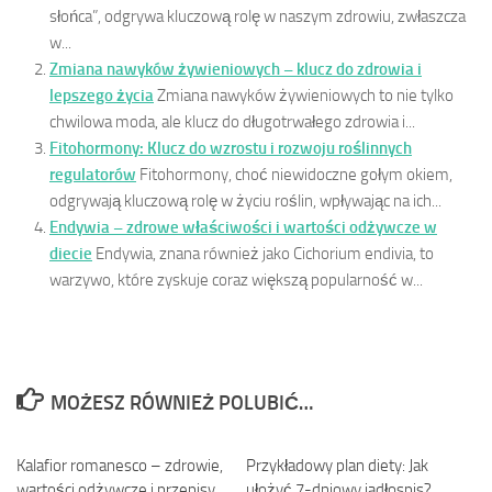
słońca”, odgrywa kluczową rolę w naszym zdrowiu, zwłaszcza
w...
Zmiana nawyków żywieniowych – klucz do zdrowia i
lepszego życia
Zmiana nawyków żywieniowych to nie tylko
chwilowa moda, ale klucz do długotrwałego zdrowia i...
Fitohormony: Klucz do wzrostu i rozwoju roślinnych
regulatorów
Fitohormony, choć niewidoczne gołym okiem,
odgrywają kluczową rolę w życiu roślin, wpływając na ich...
Endywia – zdrowe właściwości i wartości odżywcze w
diecie
Endywia, znana również jako Cichorium endivia, to
warzywo, które zyskuje coraz większą popularność w...
MOŻESZ RÓWNIEŻ POLUBIĆ…
Kalafior romanesco – zdrowie,
0
Przykładowy plan diety: Jak
0
wartości odżywcze i przepisy
ułożyć 7-dniowy jadłospis?