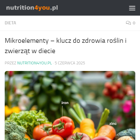
Przejdź do treści
DIETA
0
Mikroelementy – klucz do zdrowia roślin i
zwierząt w diecie
PRZEZ
NUTRITION4YOU.PL
·
5 CZERWCA 2025