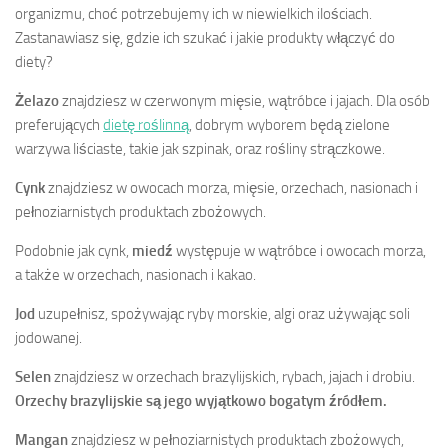
organizmu, choć potrzebujemy ich w niewielkich ilościach.
Zastanawiasz się, gdzie ich szukać i jakie produkty włączyć do
diety?
Żelazo
znajdziesz w czerwonym mięsie, wątróbce i jajach. Dla osób
preferujących
dietę roślinną
, dobrym wyborem będą zielone
warzywa liściaste, takie jak szpinak, oraz rośliny strączkowe.
Cynk
znajdziesz w owocach morza, mięsie, orzechach, nasionach i
pełnoziarnistych produktach zbożowych.
Podobnie jak cynk,
miedź
występuje w wątróbce i owocach morza,
a także w orzechach, nasionach i kakao.
Jod
uzupełnisz, spożywając ryby morskie, algi oraz używając soli
jodowanej.
Selen
znajdziesz w orzechach brazylijskich, rybach, jajach i drobiu.
Orzechy brazylijskie są jego wyjątkowo bogatym źródłem.
Mangan
znajdziesz w pełnoziarnistych produktach zbożowych,