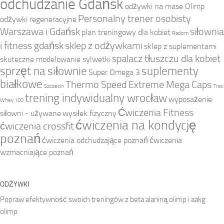
odchudzanie Gdańsk
odżywki na mase Olimp
Personalny trener osobisty
odżywki regeneracyjne
Warszawa i Gdańsk
siłownia
plan treningowy dla kobiet
Radom
i fitness gdańsk
sklep z odżywkami
sklep z suplementami
spalacz tłuszczu dla kobiet
skuteczne modelowanie sylwetki
sprzęt na siłownie
suplementy
Super Omega 3
białkowe
Thermo Speed Extreme Mega Caps
Szczecin
Trec
trening indywidualny wrocław
wyposażenie
Whey 100
Ćwiczenia Fitness
siłowni - używane
wysiłek fizyczny
ćwiczenia na kondycję
ćwiczenia crossfit
poznań
ćwiczenia odchudzające poznań
ćwiczenia
wzmacniające poznań
ODŻYWKI
Popraw efektywność swoich treningów z beta alaniną olimp i aakg
olimp