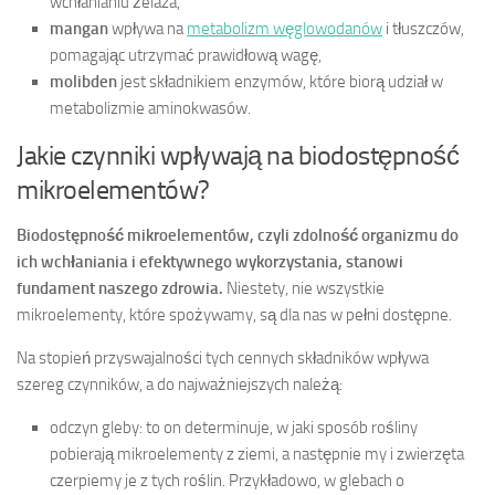
wchłanianiu żelaza,
mangan
wpływa na
metabolizm węglowodanów
i tłuszczów,
pomagając utrzymać prawidłową wagę,
molibden
jest składnikiem enzymów, które biorą udział w
metabolizmie aminokwasów.
Jakie czynniki wpływają na biodostępność
mikroelementów?
Biodostępność mikroelementów, czyli zdolność organizmu do
ich wchłaniania i efektywnego wykorzystania, stanowi
fundament naszego zdrowia.
Niestety, nie wszystkie
mikroelementy, które spożywamy, są dla nas w pełni dostępne.
Na stopień przyswajalności tych cennych składników wpływa
szereg czynników, a do najważniejszych należą:
odczyn gleby: to on determinuje, w jaki sposób rośliny
pobierają mikroelementy z ziemi, a następnie my i zwierzęta
czerpiemy je z tych roślin. Przykładowo, w glebach o