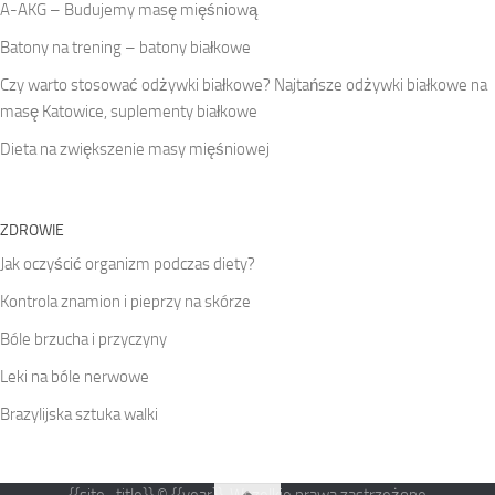
A-AKG – Budujemy masę mięśniową
Batony na trening – batony białkowe
Czy warto stosować odżywki białkowe? Najtańsze odżywki białkowe na
masę Katowice, suplementy białkowe
Dieta na zwiększenie masy mięśniowej
ZDROWIE
Jak oczyścić organizm podczas diety?
Kontrola znamion i pieprzy na skórze
Bóle brzucha i przyczyny
Leki na bóle nerwowe
Brazylijska sztuka walki
{{site_title}} © {{year}}. Wszelkie prawa zastrzeżone