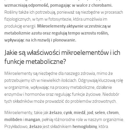
wzmacniają odporność, pomagając w walce z chorobami.
Rośliny także ich potrzebują, ponieważ są niezbędne w procesach
fizjologicznych, w tym w fotosyntezie, która umożliwia im
produkcję energii.
Mikroelementy aktywnie uczestniczą w
metabolizmie azotu oraz regulują tempo wzrostu roślin,
wpływając na ich rozwój i plonowanie.
Jakie są właściwości mikroelementów i ich
funkcje metaboliczne?
Mikroelementy są niezbędne dla naszego zdrowia, mimo że
potrzebujemy ich w niewielkich ilościach. Odgrywają kluczową rolę
w organizmie, wpływając na procesy metaboliczne, działanie
enzymów i hormonów oraz regulując funkcje życiowe. Niedobór
tych składników może prowadzić do problemów zdrowotnych.
Mikroelementy, takie jak
żelazo
,
cynk
,
miedź
,
jod
,
selen
,
chrom
,
molibden
i
mangan
, pełnią różnorodne role w naszym organizmie.
Przykładowo,
żelazo
jest składnikiem
hemoglobiny
, która