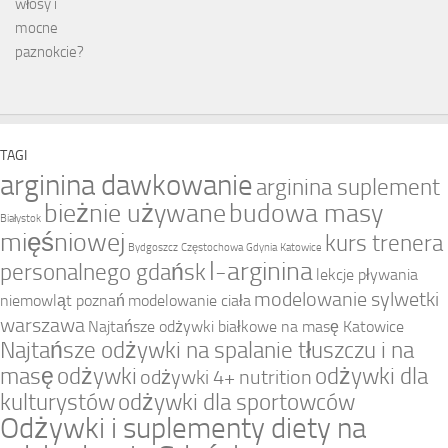
TAGI
arginina dawkowanie
arginina suplement
bieżnie używane
budowa masy
Białystok
mięśniowej
kurs trenera
Bydgoszcz
Częstochowa
Gdynia
Katowice
l-arginina
personalnego gdańsk
lekcje pływania
modelowanie sylwetki
niemowląt poznań
modelowanie ciała
warszawa
Najtańsze odżywki białkowe na masę Katowice
Najtańsze odżywki na spalanie tłuszczu i na
masę
odżywki
odżywki dla
odżywki 4+ nutrition
kulturystów
odżywki dla sportowców
Odżywki i suplementy diety na