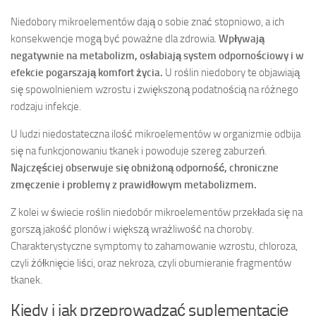
Niedobory mikroelementów dają o sobie znać stopniowo, a ich
konsekwencje mogą być poważne dla zdrowia.
Wpływają
negatywnie na metabolizm, osłabiają system odpornościowy i w
efekcie pogarszają komfort życia.
U roślin niedobory te objawiają
się spowolnieniem wzrostu i zwiększoną podatnością na różnego
rodzaju infekcje.
U ludzi niedostateczna ilość mikroelementów w organizmie odbija
się na funkcjonowaniu tkanek i powoduje szereg zaburzeń.
Najczęściej obserwuje się obniżoną odporność, chroniczne
zmęczenie i problemy z prawidłowym metabolizmem.
Z kolei w świecie roślin niedobór mikroelementów przekłada się na
gorszą jakość plonów i większą wrażliwość na choroby.
Charakterystyczne symptomy to zahamowanie wzrostu, chloroza,
czyli żółknięcie liści, oraz nekroza, czyli obumieranie fragmentów
tkanek.
Kiedy i jak przeprowadzać suplementację