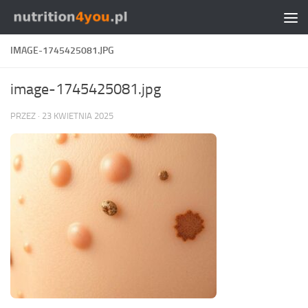
Przejdź do treści
IMAGE-1745425081.JPG
image-1745425081.jpg
PRZEZ
·
23 KWIETNIA 2025