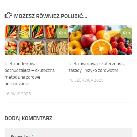
MOŻESZ RÓWNIEŻ POLUBIĆ…
0
0
Dieta pudełkowa
Dieta owocowa: skuteczność,
odchudzająca – skuteczna
zasady i ryzyko zdrowotne
metoda na zdrowe
16 CZERWCA 2025
odchudzanie
16 MAJA 2025
DODAJ KOMENTARZ
Komentarz
*