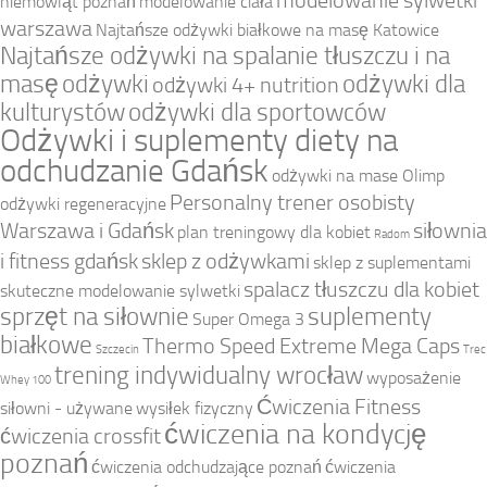
modelowanie sylwetki
niemowląt poznań
modelowanie ciała
warszawa
Najtańsze odżywki białkowe na masę Katowice
Najtańsze odżywki na spalanie tłuszczu i na
masę
odżywki
odżywki dla
odżywki 4+ nutrition
kulturystów
odżywki dla sportowców
Odżywki i suplementy diety na
odchudzanie Gdańsk
odżywki na mase Olimp
Personalny trener osobisty
odżywki regeneracyjne
Warszawa i Gdańsk
siłownia
plan treningowy dla kobiet
Radom
i fitness gdańsk
sklep z odżywkami
sklep z suplementami
spalacz tłuszczu dla kobiet
skuteczne modelowanie sylwetki
sprzęt na siłownie
suplementy
Super Omega 3
białkowe
Thermo Speed Extreme Mega Caps
Szczecin
Trec
trening indywidualny wrocław
wyposażenie
Whey 100
Ćwiczenia Fitness
siłowni - używane
wysiłek fizyczny
ćwiczenia na kondycję
ćwiczenia crossfit
poznań
ćwiczenia odchudzające poznań
ćwiczenia