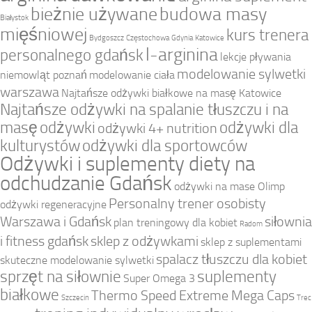
bieżnie używane
budowa masy
Białystok
mięśniowej
kurs trenera
Bydgoszcz
Częstochowa
Gdynia
Katowice
l-arginina
personalnego gdańsk
lekcje pływania
modelowanie sylwetki
niemowląt poznań
modelowanie ciała
warszawa
Najtańsze odżywki białkowe na masę Katowice
Najtańsze odżywki na spalanie tłuszczu i na
masę
odżywki
odżywki dla
odżywki 4+ nutrition
kulturystów
odżywki dla sportowców
Odżywki i suplementy diety na
odchudzanie Gdańsk
odżywki na mase Olimp
Personalny trener osobisty
odżywki regeneracyjne
Warszawa i Gdańsk
siłownia
plan treningowy dla kobiet
Radom
i fitness gdańsk
sklep z odżywkami
sklep z suplementami
spalacz tłuszczu dla kobiet
skuteczne modelowanie sylwetki
sprzęt na siłownie
suplementy
Super Omega 3
białkowe
Thermo Speed Extreme Mega Caps
Szczecin
Trec