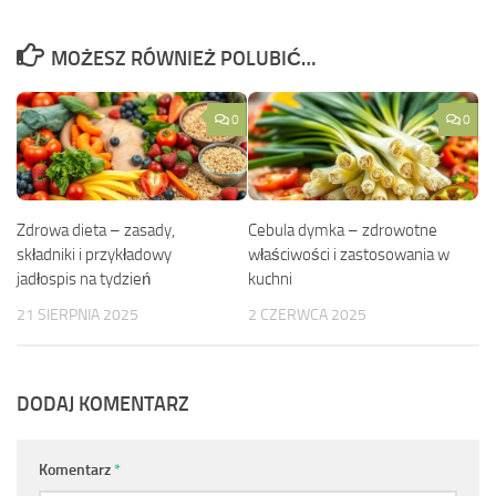
MOŻESZ RÓWNIEŻ POLUBIĆ…
0
0
Zdrowa dieta – zasady,
Cebula dymka – zdrowotne
składniki i przykładowy
właściwości i zastosowania w
jadłospis na tydzień
kuchni
21 SIERPNIA 2025
2 CZERWCA 2025
DODAJ KOMENTARZ
Komentarz
*