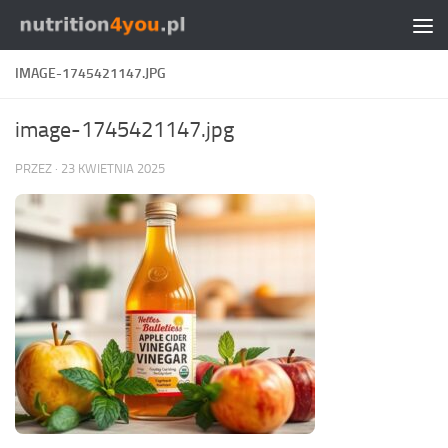
Przejdź do treści
IMAGE-1745421147.JPG
image-1745421147.jpg
PRZEZ
·
23 KWIETNIA 2025