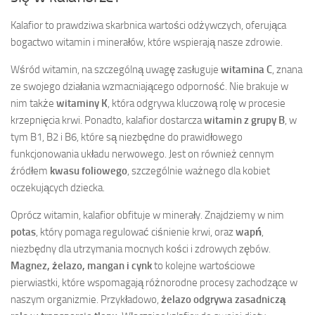
Kalafior to prawdziwa skarbnica wartości odżywczych, oferująca
bogactwo witamin i minerałów, które wspierają nasze zdrowie.
Wśród witamin, na szczególną uwagę zasługuje
witamina C
, znana
ze swojego działania wzmacniającego odporność. Nie brakuje w
nim także
witaminy K
, która odgrywa kluczową rolę w procesie
krzepnięcia krwi. Ponadto, kalafior dostarcza
witamin z grupy B
, w
tym B1, B2 i B6, które są niezbędne do prawidłowego
funkcjonowania układu nerwowego. Jest on również cennym
źródłem
kwasu foliowego
, szczególnie ważnego dla kobiet
oczekujących dziecka.
Oprócz witamin, kalafior obfituje w minerały. Znajdziemy w nim
potas
, który pomaga regulować ciśnienie krwi, oraz
wapń
,
niezbędny dla utrzymania mocnych kości i zdrowych zębów.
Magnez, żelazo, mangan i cynk
to kolejne wartościowe
pierwiastki, które wspomagają różnorodne procesy zachodzące w
naszym organizmie. Przykładowo,
żelazo odgrywa zasadniczą