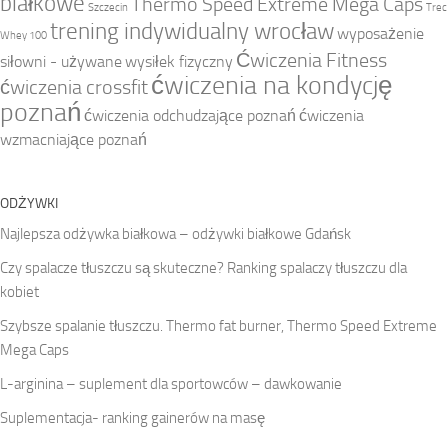
białkowe
Thermo Speed Extreme Mega Caps
Szczecin
Trec
trening indywidualny wrocław
wyposażenie
Whey 100
Ćwiczenia Fitness
siłowni - używane
wysiłek fizyczny
ćwiczenia na kondycję
ćwiczenia crossfit
poznań
ćwiczenia odchudzające poznań
ćwiczenia
wzmacniające poznań
ODŻYWKI
Najlepsza odżywka białkowa – odżywki białkowe Gdańsk
Czy spalacze tłuszczu są skuteczne? Ranking spalaczy tłuszczu dla
kobiet
Szybsze spalanie tłuszczu. Thermo fat burner, Thermo Speed Extreme
Mega Caps
L-arginina – suplement dla sportowców – dawkowanie
Suplementacja- ranking gainerów na masę