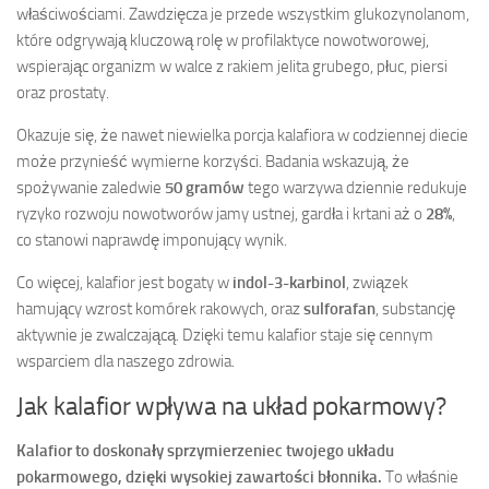
właściwościami. Zawdzięcza je przede wszystkim glukozynolanom,
które odgrywają kluczową rolę w profilaktyce nowotworowej,
wspierając organizm w walce z rakiem jelita grubego, płuc, piersi
oraz prostaty.
Okazuje się, że nawet niewielka porcja kalafiora w codziennej diecie
może przynieść wymierne korzyści. Badania wskazują, że
spożywanie zaledwie
50 gramów
tego warzywa dziennie redukuje
ryzyko rozwoju nowotworów jamy ustnej, gardła i krtani aż o
28%
,
co stanowi naprawdę imponujący wynik.
Co więcej, kalafior jest bogaty w
indol-3-karbinol
, związek
hamujący wzrost komórek rakowych, oraz
sulforafan
, substancję
aktywnie je zwalczającą. Dzięki temu kalafior staje się cennym
wsparciem dla naszego zdrowia.
Jak kalafior wpływa na układ pokarmowy?
Kalafior to doskonały sprzymierzeniec twojego układu
pokarmowego, dzięki wysokiej zawartości błonnika.
To właśnie