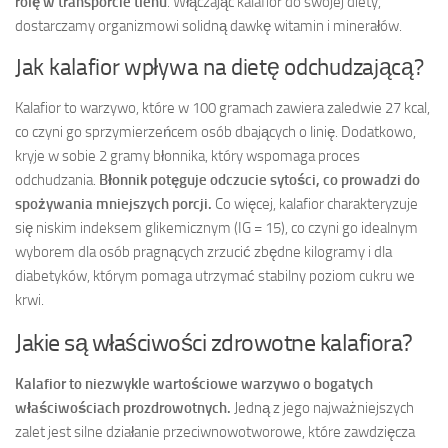
rolę w transporcie tlenu
. Włączając kalafior do swojej diety,
dostarczamy organizmowi solidną dawkę witamin i minerałów.
Jak kalafior wpływa na dietę odchudzającą?
Kalafior to warzywo, które w 100 gramach zawiera zaledwie 27 kcal,
co czyni go sprzymierzeńcem osób dbających o linię. Dodatkowo,
kryje w sobie 2 gramy błonnika, który wspomaga proces
odchudzania.
Błonnik potęguje odczucie sytości, co prowadzi do
spożywania mniejszych porcji.
Co więcej, kalafior charakteryzuje
się niskim indeksem glikemicznym (IG = 15), co czyni go idealnym
wyborem dla osób pragnących zrzucić zbędne kilogramy i dla
diabetyków, którym pomaga utrzymać stabilny poziom cukru we
krwi.
Jakie są właściwości zdrowotne kalafiora?
Kalafior to niezwykle wartościowe warzywo o bogatych
właściwościach prozdrowotnych.
Jedną z jego najważniejszych
zalet jest silne działanie przeciwnowotworowe, które zawdzięcza