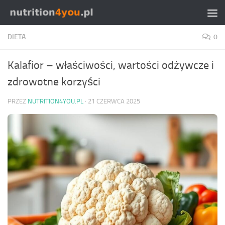
Przejdź do treści
DIETA
0
Kalafior – właściwości, wartości odżywcze i
zdrowotne korzyści
PRZEZ
NUTRITION4YOU.PL
·
21 CZERWCA 2025