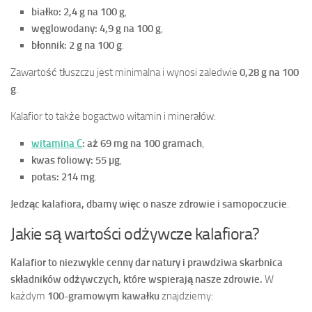
białko: 2,4 g na 100 g
,
węglowodany: 4,9 g na 100 g
,
błonnik: 2 g na 100 g
.
Zawartość tłuszczu jest minimalna i wynosi zaledwie
0,28 g na 100
g
.
Kalafior to także bogactwo witamin i minerałów:
witamina C
: aż 69 mg na 100 gramach
,
kwas foliowy: 55 µg
,
potas: 214 mg
.
Jedząc kalafiora, dbamy więc o nasze zdrowie i samopoczucie
.
Jakie są wartości odżywcze kalafiora?
Kalafior to niezwykle cenny dar natury i prawdziwa skarbnica
składników odżywczych, które wspierają nasze zdrowie.
W
każdym
100-gramowym kawałku
znajdziemy: