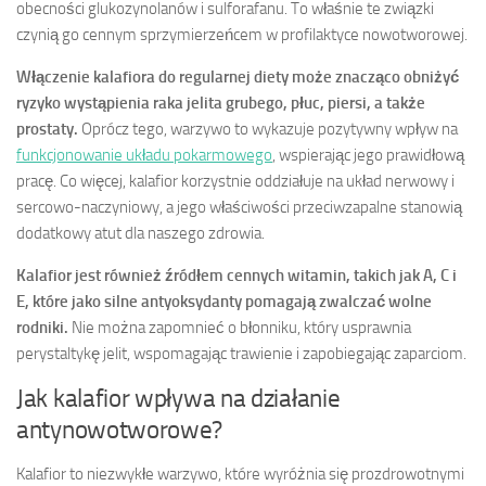
obecności glukozynolanów i sulforafanu. To właśnie te związki
czynią go cennym sprzymierzeńcem w profilaktyce nowotworowej.
Włączenie kalafiora do regularnej diety może znacząco obniżyć
ryzyko wystąpienia raka jelita grubego, płuc, piersi, a także
prostaty.
Oprócz tego, warzywo to wykazuje pozytywny wpływ na
funkcjonowanie układu pokarmowego
, wspierając jego prawidłową
pracę. Co więcej, kalafior korzystnie oddziałuje na układ nerwowy i
sercowo-naczyniowy, a jego właściwości przeciwzapalne stanowią
dodatkowy atut dla naszego zdrowia.
Kalafior jest również źródłem cennych witamin, takich jak A, C i
E, które jako silne antyoksydanty pomagają zwalczać wolne
rodniki.
Nie można zapomnieć o błonniku, który usprawnia
perystaltykę jelit, wspomagając trawienie i zapobiegając zaparciom.
Jak kalafior wpływa na działanie
antynowotworowe?
Kalafior to niezwykłe warzywo, które wyróżnia się prozdrowotnymi