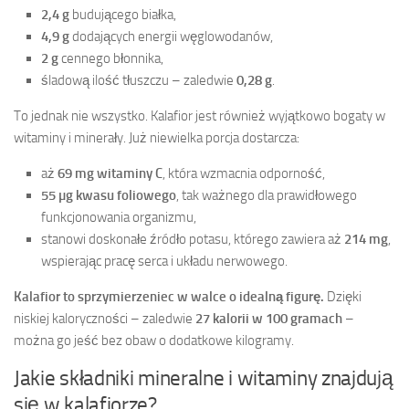
2,4 g
budującego białka,
4,9 g
dodających energii węglowodanów,
2 g
cennego błonnika,
śladową ilość tłuszczu – zaledwie
0,28 g
.
To jednak nie wszystko. Kalafior jest również wyjątkowo bogaty w
witaminy i minerały. Już niewielka porcja dostarcza:
aż
69 mg witaminy C
, która wzmacnia odporność,
55 µg kwasu foliowego
, tak ważnego dla prawidłowego
funkcjonowania organizmu,
stanowi doskonałe źródło potasu, którego zawiera aż
214 mg
,
wspierając pracę serca i układu nerwowego.
Kalafior to sprzymierzeniec w walce o idealną figurę.
Dzięki
niskiej kaloryczności – zaledwie
27 kalorii w 100 gramach
–
można go jeść bez obaw o dodatkowe kilogramy.
Jakie składniki mineralne i witaminy znajdują
się w kalafiorze?