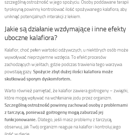
szczególną ostrożność w jego spożyciu. Osoby poddawane terapii
tyroksyną powinny kontrolować ilość spożywanego kalafiora, aby
uniknąć potencjalnych interakcji z lekiem.
Jakie są działanie wzdymające i inne efekty
uboczne kalafiora?
Kalafior, choć pełen wartości odżywczych, u niektórych osób może
wywoływać nieprzyjemne wzdęcia. To efekt procesów
zachodzących w jelitach, gdzie podczas trawienia tego warzywa
powstają gazy.
Spożycie zbyt dużej ilości kalafiora może
skutkować sporym dyskomfortem.
Warto również pamiętać, że kalafior zawiera goitrogeny – związki,
które mogą wpływać na wchłanianie jodu przez organizm.
Szczególną ostrożność powinny zachować osoby z problemami
z tarczycą, ponieważ goitrogeny mogą zaburzać jej
funkcjonowanie.
Dlatego, jeśli masz problemy z tarczycą,
obserwuj, jak Twój organizm reaguje na kalafior i kontroluj jego
ilość w diecie.