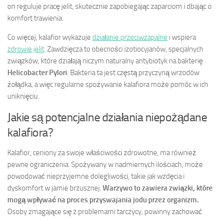
on reguluje pracę jelit, skutecznie zapobiegając zaparciom i dbając o
komfort trawienia.
Co więcej, kalafior wykazuje
działanie przeciwzapalne
i wspiera
zdrowie jelit
. Zawdzięcza to obecności izotiocyjanów, specjalnych
związków, które działają niczym naturalny antybiotyk na bakterię
Helicobacter Pylori
. Bakteria ta jest częstą przyczyną wrzodów
żołądka, a więc regularne spożywanie kalafiora może pomóc w ich
uniknięciu.
Jakie są potencjalne działania niepożądane
kalafiora?
Kalafior, ceniony za swoje właściwości zdrowotne, ma również
pewne ograniczenia. Spożywany w nadmiernych ilościach, może
powodować nieprzyjemne dolegliwości, takie jak wzdęcia i
dyskomfort w jamie brzusznej.
Warzywo to zawiera związki, które
mogą wpływać na proces przyswajania jodu przez organizm.
Osoby zmagające się z problemami tarczycy, powinny zachować