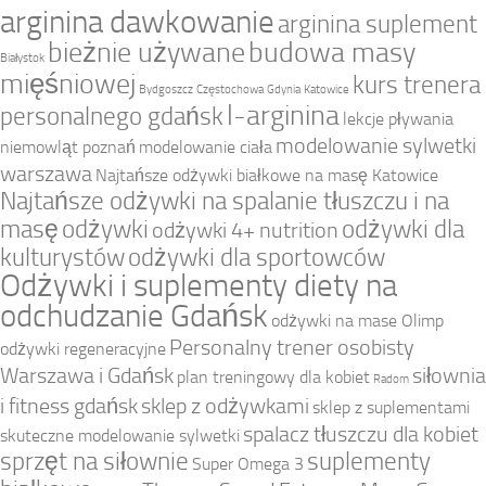
arginina dawkowanie
arginina suplement
bieżnie używane
budowa masy
Białystok
mięśniowej
kurs trenera
Bydgoszcz
Częstochowa
Gdynia
Katowice
l-arginina
personalnego gdańsk
lekcje pływania
modelowanie sylwetki
niemowląt poznań
modelowanie ciała
warszawa
Najtańsze odżywki białkowe na masę Katowice
Najtańsze odżywki na spalanie tłuszczu i na
masę
odżywki
odżywki dla
odżywki 4+ nutrition
kulturystów
odżywki dla sportowców
Odżywki i suplementy diety na
odchudzanie Gdańsk
odżywki na mase Olimp
Personalny trener osobisty
odżywki regeneracyjne
Warszawa i Gdańsk
siłownia
plan treningowy dla kobiet
Radom
i fitness gdańsk
sklep z odżywkami
sklep z suplementami
spalacz tłuszczu dla kobiet
skuteczne modelowanie sylwetki
sprzęt na siłownie
suplementy
Super Omega 3