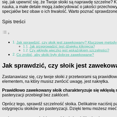
się, jak upewnić się, że Twoje słoiki są naprawdę szczelne? 
nauka, a małe detale mogą zadecydować o jakości przechowy
specjałów bez obaw o ich trwałość. Warto poznać sprawdzone
Spis treści
Jak sprawdzić, czy słoik jest zawekowany? Kluczowe metody
Jak przeprowadzić test dźwięku kliknięcia?
Czy wklęsłe wieczko jest wskaźnikiem szczelności?
Co zrobić, aby słoiki były dobrze zawekowane?
Jak sprawdzić, czy słoik jest zawek
Zastanawiasz się, czy twoje słoiki z przetworami są prawid
elementem, na który musisz zwrócić uwagę, jest nakrętka.
Prawidłowo zawekowany słoik charakteryzuje się wklęsłą n
pasteryzacji przebiegł bez zakłóceń.
Oprócz tego, sprawdź szczelność słoika. Delikatnie naciśnij p
ostygnięciu słoików po pasteryzacji. Dzięki temu możesz mie