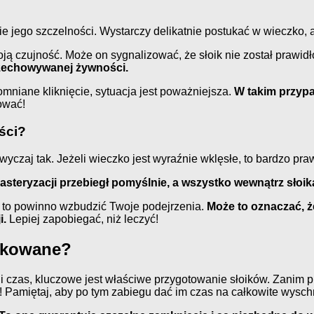
ie jego szczelności. Wystarczy delikatnie postukać w wieczko, 
ą czujność. Może on sygnalizować, że słoik nie został prawid
rzechowywanej żywności.
omniane kliknięcie, sytuacja jest poważniejsza.
W takim przypa
ować!
ści?
yczaj tak. Jeżeli wieczko jest wyraźnie wklęsłe, to bardzo pr
asteryzacji przebiegł pomyślnie, a wszystko wewnątrz słoik
– to powinno wzbudzić Twoje podejrzenia.
Może to oznaczać, że
i.
Lepiej zapobiegać, niż leczyć!
wekowane?
czas, kluczowe jest właściwe przygotowanie słoików. Zanim p
! Pamiętaj, aby po tym zabiegu dać im czas na całkowite wysch