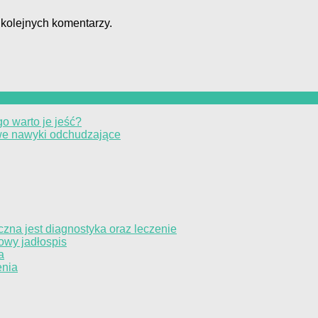
 kolejnych komentarzy.
o warto je jeść?
rowe nawyki odchudzające
czna jest diagnostyka oraz leczenie
owy jadłospis
a
enia