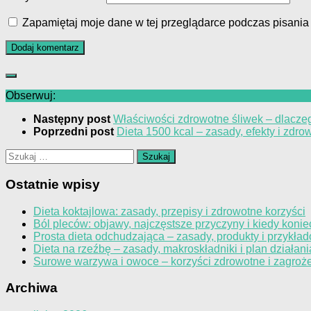
Zapamiętaj moje dane w tej przeglądarce podczas pisania
Obserwuj:
Następny post
Właściwości zdrowotne śliwek – dlaczeg
Poprzedni post
Dieta 1500 kcal – zasady, efekty i zd
Szukaj:
Ostatnie wpisy
Dieta koktajlowa: zasady, przepisy i zdrowotne korzyści
Ból pleców: objawy, najczęstsze przyczyny i kiedy konie
Prosta dieta odchudzająca – zasady, produkty i przykład
Dieta na rzeźbę – zasady, makroskładniki i plan działani
Surowe warzywa i owoce – korzyści zdrowotne i zagroż
Archiwa