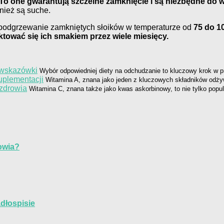
To one gwarantują szczelne zamknięcie i są niezbędne do
nież są suche.
i podgrzewanie zamkniętych słoików w temperaturze od
75 do 1
tować się ich smakiem przez wiele miesięcy.
 wskazówki
Wybór odpowiedniej diety na odchudzanie to kluczowy krok w pr
uplementacji
Witamina A, znana jako jeden z kluczowych składników odży
 zdrowia
Witamina C, znana także jako kwas askorbinowy, to nie tylko popul
rowia?
adłospisie