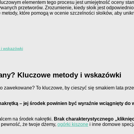
Kluczowym elementem tego procesu jest umiejętność oceny stanu
wanych przetworów. Zrozumienie, kiedy słoik jest odpowiedni
 metody, które pomogą w ocenie szczelności słoików, aby unik
 i wskazówki
owany? Kluczowe metody i wskazówki
łowo zawekowane? To kluczowe, by cieszyć się smakiem lata pr
akrętką – jej środek powinien być wyraźnie wciągnięty do 
alcem na środek nakrętki.
Brak charakterystycznego „kliknię
ć pewność, że twoje dżemy,
ogórki kiszone
i inne domowe specj