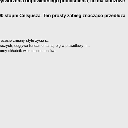
 wytworzenia odpowiedniego podciśnienia, co ma kluczowe
00 stopni Celsjusza
.
Ten prosty zabieg znacząco przedłuża
ocesie zmiany stylu życia i...
wczych, odgrywa fundamentalną rolę w prawidłowym...
arny składnik wielu suplementów...