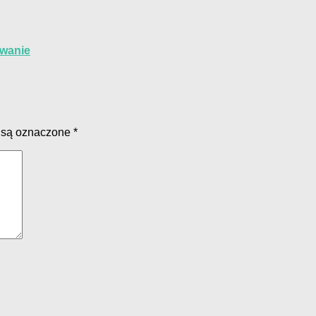
owanie
 są oznaczone
*