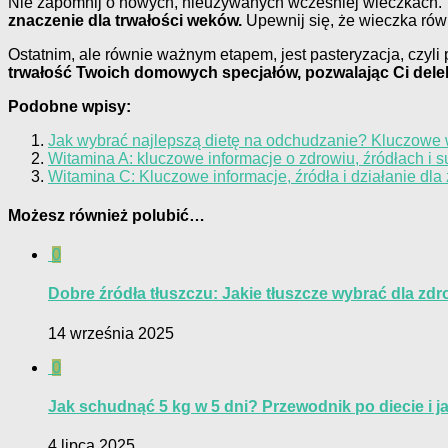
Nie zapomnij o nowych, nieużywanych wcześniej wieczkach.
znaczenie dla trwałości weków.
Upewnij się, że wieczka rów
Ostatnim, ale równie ważnym etapem, jest pasteryzacja, czyl
trwałość Twoich domowych specjałów, pozwalając Ci delek
Podobne wpisy:
Jak wybrać najlepszą dietę na odchudzanie? Kluczowe
Witamina A: kluczowe informacje o zdrowiu, źródłach i s
Witamina C: Kluczowe informacje, źródła i działanie dla
Możesz również polubić…
0
Dobre źródła tłuszczu: Jakie tłuszcze wybrać dla zd
14 września 2025
0
Jak schudnąć 5 kg w 5 dni? Przewodnik po diecie i j
4 lipca 2025