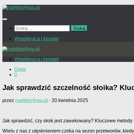
Przejdź
do
treści
Szukaj:
Współpraca i kontakt
Współpraca i kontakt
Dieta
0
Jak sprawdzić szczelność słoika? Klu
przez
nutrition4you.pl
·
20 kwietnia 2025
Jak sprawdzić, czy słoik jest zawekowany? Kluczowe metody
Wielu z nas z utęsknieniem czeka na sezon przetworów, kiedy