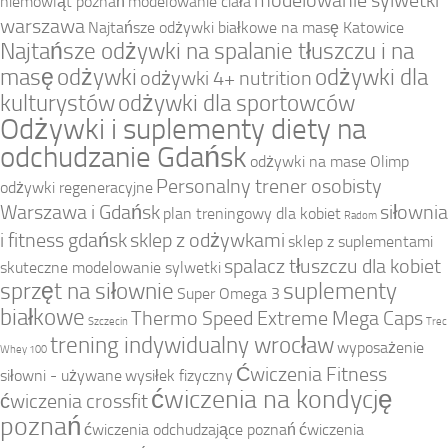
niemowląt poznań
modelowanie ciała
warszawa
Najtańsze odżywki białkowe na masę Katowice
Najtańsze odżywki na spalanie tłuszczu i na
masę
odżywki
odżywki dla
odżywki 4+ nutrition
kulturystów
odżywki dla sportowców
Odżywki i suplementy diety na
odchudzanie Gdańsk
odżywki na mase Olimp
Personalny trener osobisty
odżywki regeneracyjne
Warszawa i Gdańsk
siłownia
plan treningowy dla kobiet
Radom
i fitness gdańsk
sklep z odżywkami
sklep z suplementami
spalacz tłuszczu dla kobiet
skuteczne modelowanie sylwetki
sprzęt na siłownie
suplementy
Super Omega 3
białkowe
Thermo Speed Extreme Mega Caps
Szczecin
Trec
trening indywidualny wrocław
wyposażenie
Whey 100
Ćwiczenia Fitness
siłowni - używane
wysiłek fizyczny
ćwiczenia na kondycję
ćwiczenia crossfit
poznań
ćwiczenia odchudzające poznań
ćwiczenia