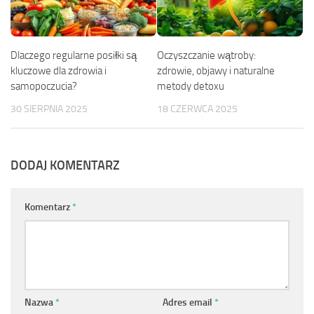
Dlaczego regularne posiłki są
Oczyszczanie wątroby:
kluczowe dla zdrowia i
zdrowie, objawy i naturalne
samopoczucia?
metody detoxu
30 SIERPNIA 2025
18 CZERWCA 2025
DODAJ KOMENTARZ
Komentarz
*
Nazwa
*
Adres email
*