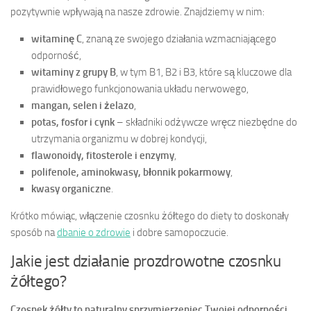
pozytywnie wpływają na nasze zdrowie. Znajdziemy w nim:
witaminę C
, znaną ze swojego działania wzmacniającego
odporność,
witaminy z grupy B
, w tym B1, B2 i B3, które są kluczowe dla
prawidłowego funkcjonowania układu nerwowego,
mangan, selen i żelazo
,
potas, fosfor i cynk
– składniki odżywcze wręcz niezbędne do
utrzymania organizmu w dobrej kondycji,
flawonoidy, fitosterole i enzymy
,
polifenole, aminokwasy, błonnik pokarmowy
,
kwasy organiczne
.
Krótko mówiąc, włączenie czosnku żółtego do diety to doskonały
sposób na
dbanie o zdrowie
i dobre samopoczucie.
Jakie jest działanie prozdrowotne czosnku
żółtego?
Czosnek żółty to naturalny sprzymierzeniec Twojej odporności.