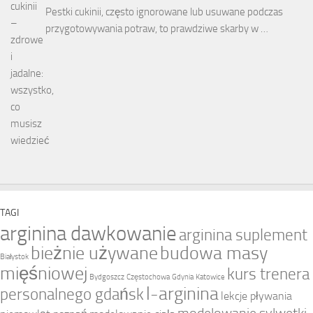
Pestki cukinii, często ignorowane lub usuwane podczas
przygotowywania potraw, to prawdziwe skarby w …
TAGI
arginina dawkowanie
arginina suplement
bieżnie używane
budowa masy
Białystok
mięśniowej
kurs trenera
Bydgoszcz
Częstochowa
Gdynia
Katowice
l-arginina
personalnego gdańsk
lekcje pływania
modelowanie sylwetki