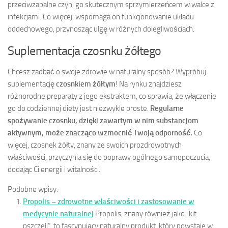
przeciwzapalne czyni go skutecznym sprzymierzeńcem w walce z
infekcjami. Co więcej, wspomaga on funkcjonowanie układu
oddechowego, przynosząc ulgę w różnych dolegliwościach.
Suplementacja czosnku żółtego
Chcesz zadbać o swoje zdrowie w naturalny sposób? Wypróbuj
suplementację
czosnkiem żółtym
! Na rynku znajdziesz
różnorodne preparaty z jego ekstraktem, co sprawia, że włączenie
go do codziennej diety jest niezwykle proste.
Regularne
spożywanie czosnku, dzięki zawartym w nim substancjom
aktywnym, może znacząco wzmocnić Twoją odporność.
Co
więcej, czosnek żółty, znany ze swoich prozdrowotnych
właściwości, przyczynia się do poprawy ogólnego samopoczucia,
dodając Ci energii i witalności.
Podobne wpisy:
Propolis – zdrowotne właściwości i zastosowanie w
medycynie naturalnej
Propolis, znany również jako „kit
pszczeli”, to fascynujący naturalny produkt, który powstaje w