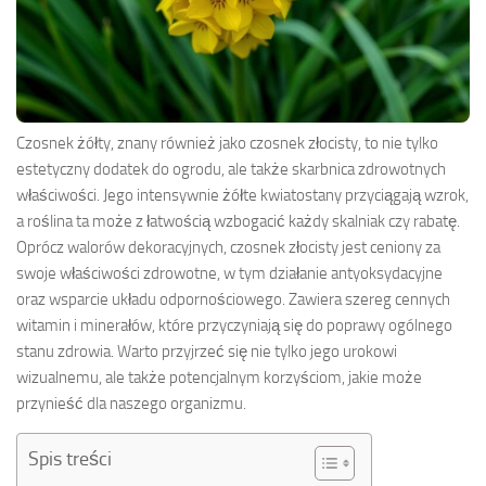
Czosnek żółty, znany również jako czosnek złocisty, to nie tylko
estetyczny dodatek do ogrodu, ale także skarbnica zdrowotnych
właściwości. Jego intensywnie żółte kwiatostany przyciągają wzrok,
a roślina ta może z łatwością wzbogacić każdy skalniak czy rabatę.
Oprócz walorów dekoracyjnych, czosnek złocisty jest ceniony za
swoje właściwości zdrowotne, w tym działanie antyoksydacyjne
oraz wsparcie układu odpornościowego. Zawiera szereg cennych
witamin i minerałów, które przyczyniają się do poprawy ogólnego
stanu zdrowia. Warto przyjrzeć się nie tylko jego urokowi
wizualnemu, ale także potencjalnym korzyściom, jakie może
przynieść dla naszego organizmu.
Spis treści