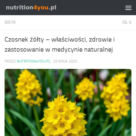
Przejdź do treści
DIETA
0
Czosnek żółty – właściwości, zdrowie i
zastosowanie w medycynie naturalnej
PRZEZ
NUTRITION4YOU.PL
·
25 MAJA 2025