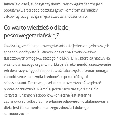
takich jak łosoś, tuńczyk czy dorsz.
Pescowegetarianizm jest
popularny wśród osób poszukujących kompromisu między
całkowitą rezygnacją z mięsa a zaletami jedzenia ryb.
Co warto wiedzieć o diecie
pescowegetariańskiej?
Uważa się, że dieta pescowegetariańska to jeden z najzdrowszych
sposobów odżywiania. Stanowi ona cenne źródło kwasów
tłuszczowych omega-3, szczególnie EPA i DHA, które są niezwykle
ważne dla naszego organizmu.
Eksperci rekomendują spożywanie
ryb dwa razy w tygodniu, ponieważ taka częstotliwość pomaga
chronić serce i naczynia krwionośne przed różnymi
schorzeniami.
Pescowegetarianizm może również wspierać
proces odchudzania. Niemniej jednak, aby cieszyć się pełnią
korzyści i uniknąć niedoborów, konieczne jest staranne
zaplanowanie jadłospisu.
To właśnie odpowiednio zbilansowana
dieta jest fundamentem naszego zdrowia i dobrego
samopoczucia.