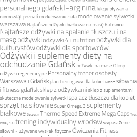
Bydgoszcz
Częstochowa
Gdynia
Katowice
l-arginina
personalnego gdańsk
lekcje pływania
modelowanie sylwetki
niemowląt poznań
modelowanie ciała
warszawa
Najtańsze odżywki białkowe na masę Katowice
Najtańsze odżywki na spalanie tłuszczu i na
masę
odżywki
odżywki dla
odżywki 4+ nutrition
kulturystów
odżywki dla sportowców
Odżywki i suplementy diety na
odchudzanie Gdańsk
odżywki na mase Olimp
Personalny trener osobisty
odżywki regeneracyjne
Warszawa i Gdańsk
siłownia
plan treningowy dla kobiet
Radom
i fitness gdańsk
sklep z odżywkami
sklep z suplementami
spalacz tłuszczu dla kobiet
skuteczne modelowanie sylwetki
sprzęt na siłownie
suplementy
Super Omega 3
białkowe
Thermo Speed Extreme Mega Caps
Szczecin
Trec
trening indywidualny wrocław
wyposażenie
Whey 100
Ćwiczenia Fitness
siłowni - używane
wysiłek fizyczny