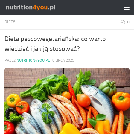
Przejdź do treści
DIETA
0
Dieta pescowegetariańska: co warto
wiedzieć i jak ją stosować?
PRZEZ
NUTRITION4YOU.PL
·
8 LIPCA 2025