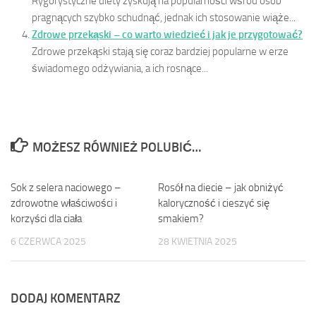
Rygorystyczne diety zyskują na popularności wśród osób
pragnących szybko schudnąć, jednak ich stosowanie wiąże...
Zdrowe przekąski – co warto wiedzieć i jak je przygotować?
Zdrowe przekąski stają się coraz bardziej popularne w erze
świadomego odżywiania, a ich rosnące...
MOŻESZ RÓWNIEŻ POLUBIĆ…
Sok z selera naciowego –
0
Rosół na diecie – jak obniżyć
0
zdrowotne właściwości i
kaloryczność i cieszyć się
korzyści dla ciała
smakiem?
6 CZERWCA 2025
28 KWIETNIA 2025
DODAJ KOMENTARZ