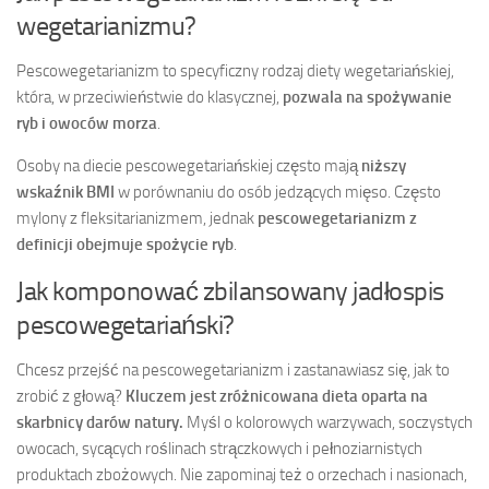
wegetarianizmu?
Pescowegetarianizm to specyficzny rodzaj diety wegetariańskiej,
która, w przeciwieństwie do klasycznej,
pozwala na spożywanie
ryb i owoców morza
.
Osoby na diecie pescowegetariańskiej często mają
niższy
wskaźnik BMI
w porównaniu do osób jedzących mięso. Często
mylony z fleksitarianizmem, jednak
pescowegetarianizm z
definicji obejmuje spożycie ryb
.
Jak komponować zbilansowany jadłospis
pescowegetariański?
Chcesz przejść na pescowegetarianizm i zastanawiasz się, jak to
zrobić z głową?
Kluczem jest zróżnicowana dieta oparta na
skarbnicy darów natury.
Myśl o kolorowych warzywach, soczystych
owocach, sycących roślinach strączkowych i pełnoziarnistych
produktach zbożowych. Nie zapominaj też o orzechach i nasionach,