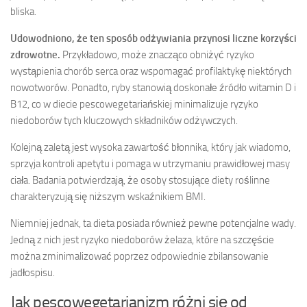
bliska.
Udowodniono, że ten sposób odżywiania przynosi liczne korzyści
zdrowotne.
Przykładowo, może znacząco obniżyć ryzyko
wystąpienia chorób serca oraz wspomagać profilaktykę niektórych
nowotworów. Ponadto, ryby stanowią doskonałe źródło witamin D i
B12, co w diecie pescowegetariańskiej minimalizuje ryzyko
niedoborów tych kluczowych składników odżywczych.
Kolejną zaletą jest wysoka zawartość błonnika, który jak wiadomo,
sprzyja kontroli apetytu i pomaga w utrzymaniu prawidłowej masy
ciała. Badania potwierdzają, że osoby stosujące diety roślinne
charakteryzują się niższym wskaźnikiem BMI.
Niemniej jednak, ta dieta posiada również pewne potencjalne wady.
Jedną z nich jest ryzyko niedoborów żelaza, które na szczęście
można zminimalizować poprzez odpowiednie zbilansowanie
jadłospisu.
Jak pescowegetarianizm różni się od